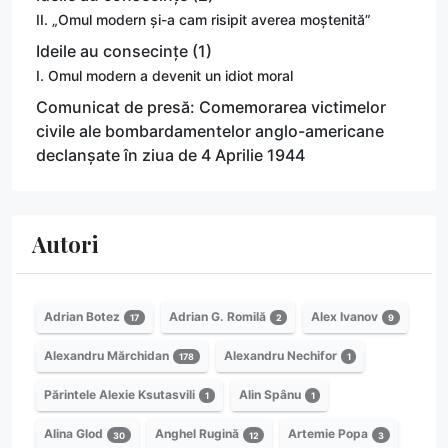
II. „Omul modern și-a cam risipit averea moștenită”
Ideile au consecințe (1)
I. Omul modern a devenit un idiot moral
Comunicat de presă: Comemorarea victimelor
civile ale bombardamentelor anglo-americane
declanșate în ziua de 4 Aprilie 1944
Autori
Adrian Botez
Adrian G. Romilă
Alex Ivanov
17
2
9
Alexandru Mărchidan
Alexandru Nechifor
178
1
Părintele Alexie Ksutasvili
Alin Spânu
1
1
Alina Glod
Anghel Rugină
Artemie Popa
30
12
3