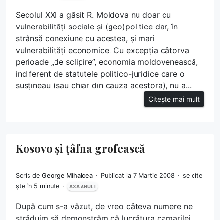
Secolul XXI a găsit R. Moldova nu doar cu
vulnerabilități sociale și (geo)politice dar, în
strânsă conexiune cu acestea, și mari
vulnerabilități economice. Cu excepția câtorva
perioade „de sclipire”, economia moldovenească,
indiferent de statutele politico-juridice care o
susțineau (sau chiar din cauza acestora), nu a...
Citește mai mult
Kosovo și țâfna grofească
Scris de
George Mihalcea
Publicat la 7 Martie 2008
se cite
ște în 5 minute
AXA ANUL I
După cum s-a văzut, de vreo câteva numere ne
străduim să demonstrăm că lucrătura camarilei