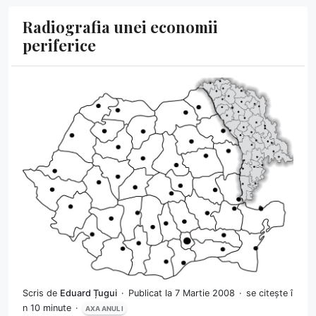
Radiografia unei economii
periferice
Scris de
Eduard Țugui
Publicat la 7 Martie 2008
se citește î
n 10 minute
AXA ANUL I