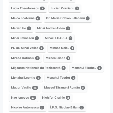
Lucia Theodorescu
Lucian Cornianu
3
1
Maica Ecaterina
Dr. Maria Cobianu-Băcanu
5
1
Marian Ilie
Mihai Andrei Aldea
1
2
Mihai Eminescu
Mihai FLOAREA
1
1
Pr. Dr. Mihai Valică
Mihnea Neicu
7
1
Mircea Dafinoiu
Mircea Eliade
2
1
Mișcarea Națională de Rezistență
Monahul Filotheu
1
2
Monahul Leontie
Monahul Teodot
3
3
Mugur Vasiliu
Muzeul Țăranului Român
63
2
Nae Ionescu
Nichifor Crainic
23
2
Nicolae Antonescu
Î.P.S. Nicolae Bălan
3
2