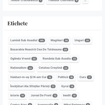
Teodor Crăciunescu
Theodor Codreanu
…
1
9
Etichete
Lumină Sub Asediu!
Maghiari
Unguri
145
38
35
Basarabia Noastră Cea De Totdeauna
28
Oglinda Vremii
România Sub Asediu
25
25
Naționalism
Cetatea Creștină
24
22
Haiduci–m–aș Și N–am Cui
Politică
Curs
18
18
17
Învățături Ale Sfinților Părinți
Gyrul
17
14
Istorie
Jurnal De Front
Inedit
14
12
10
Contra Atac
Iconografie
Mihai Eminescu
9
9
9