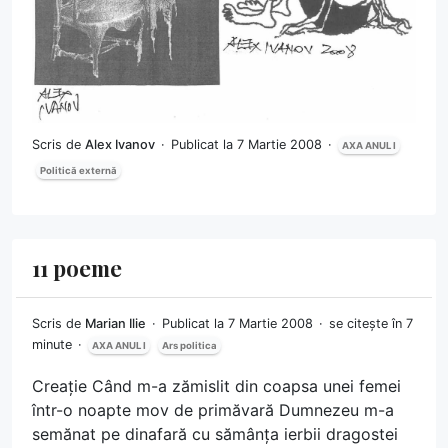
Scris de
Alex Ivanov
Publicat la 7 Martie 2008
AXA ANUL I
Politică externă
11 poeme
Scris de
Marian Ilie
Publicat la 7 Martie 2008
se citește în 7
minute
AXA ANUL I
Ars politica
Creație Când m-a zămislit din coapsa unei femei
într-o noapte mov de primăvară Dumnezeu m-a
semănat pe dinafară cu sămânța ierbii dragostei