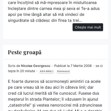
care încolțind să mă-mpresoare în mistuitoarea
încleștare dintre carnea mea și seva ei Te-a adus
apoi pe tine lângă altar să mă vindeci de
singurătate să clădesc din firea ta trei...
Citește mai mult
Peste groapă
Scris de
Nicolae Georgescu
Publicat la 7 Martie 2008
se ci
tește în 20 minute
AXA ANUL I
Eminescul
E foarte dureros să scormonești amintiri ca acele
pe care vreau să le dau aici în câteva linii; dar
cred că lucrul merită să fie cunoscut. Fusese dus
meșterul în strada Plantelor; îl văzusem în ajunul
„catastrofei” și vestea nenorocirei mă zdruncinase