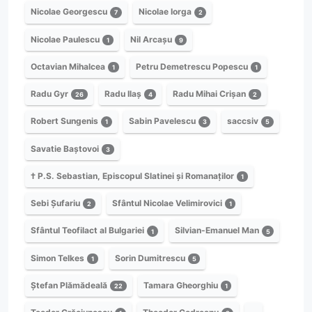
Nicolae Georgescu
Nicolae Iorga
7
2
Nicolae Paulescu
Nil Arcașu
1
9
Octavian Mihalcea
Petru Demetrescu Popescu
1
1
Radu Gyr
Radu Ilaș
Radu Mihai Crișan
26
4
2
Robert Sungenis
Sabin Pavelescu
saccsiv
1
3
5
Savatie Baștovoi
3
† P.S. Sebastian, Episcopul Slatinei și Romanaților
1
Sebi Șufariu
Sfântul Nicolae Velimirovici
2
1
Sfântul Teofilact al Bulgariei
Silvian-Emanuel Man
1
5
Simon Telkes
Sorin Dumitrescu
1
5
Ștefan Plămădeală
Tamara Gheorghiu
22
1