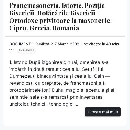
Francmasoneria. Istoric. Poziția
Bisericii. Hotărârile Bisericii
Ortodoxe privitoare la masonerie:
Cipru, Grecia. România
DOCUMENT
Publicat la 7 Martie 2008
se citește în 40 minu
te
AXA ANUL I
1. Istoric După izgonirea din rai, omenirea s-a
împărțit în două ramuri: cea a lui Set (fii lui
Dumnezeu), binecuvântată și cea a lui Cain —
revendicat, cu dreptate, de francmasoni a fi
protopărintele lor.1 Duhul magic al acestuia și al
seminției sale s-a remarcat prin inventarea
uneltelor, tehnicii, tehnologiei,...
Citește mai mult