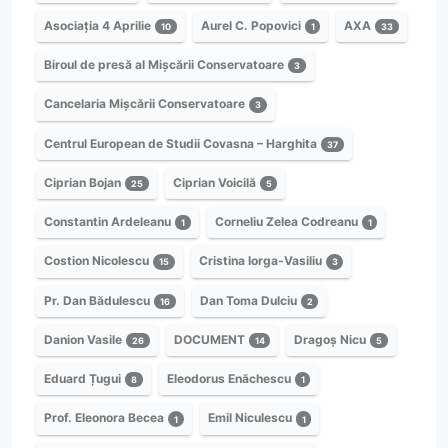
Asociația 4 Aprilie
Aurel C. Popovici
AXA
10
1
33
Biroul de presă al Mișcării Conservatoare
3
Cancelaria Mișcării Conservatoare
3
Centrul European de Studii Covasna – Harghita
37
Ciprian Bojan
Ciprian Voicilă
25
5
Constantin Ardeleanu
Corneliu Zelea Codreanu
1
1
Costion Nicolescu
Cristina Iorga-Vasiliu
15
3
Pr. Dan Bădulescu
Dan Toma Dulciu
16
2
Danion Vasile
DOCUMENT
Dragoș Nicu
26
14
5
Eduard Țugui
Eleodorus Enăchescu
8
1
Prof. Eleonora Becea
Emil Niculescu
1
1