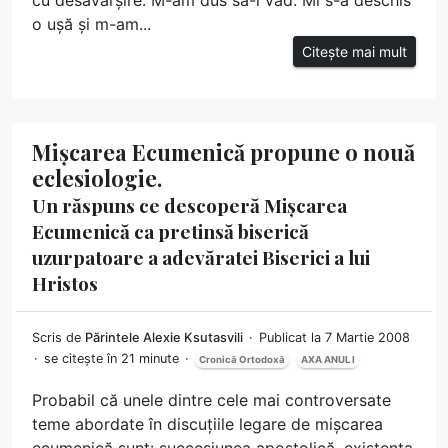
cu desăvârșire. M-am dus să-l văd. Mi s-a deschis
o ușă și m-am...
Citește mai mult
Mișcarea Ecumenică propune o nouă
eclesiologie.
Un răspuns ce descoperă Mișcarea
Ecumenică ca pretinsă biserică
uzurpatoare a adevăratei Biserici a lui
Hristos
Scris de
Părintele Alexie Ksutasvili
Publicat la 7 Martie 2008
se citește în 21 minute
Cronică Ortodoxă
AXA ANUL I
Probabil că unele dintre cele mai controversate
teme abordate în discuțiile legare de mișcarea