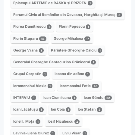
Episcopul ARTEMIE de RASKA și PRIZREN
1
Forumul Civic al Românilor din Covasna, Harghita și Mureș
3
Florea Dumitrescu
Florin Popescu
1
1
Florin Stuparu
George Mihalcea
45
17
George Vrana
Părintele Gheorghe Calciu
1
1
Generalul Gheorghe Cantacuzino Grănicerul
1
Grupul Carpatin
Icoana din adânc
1
1
Ieromonahul Alexie
Ieromonahul Fotie
1
45
INTERVIU
Ioan Cișmileanu
Ioan Gându
1
1
22
Ioan Lăcătușu
Ion Coja
Ion Ștefan
1
1
2
Ionel I. Moța
Iosif Niculescu
1
2
Lavinia-Elena Ciurez
Liviu Vișan
1
1