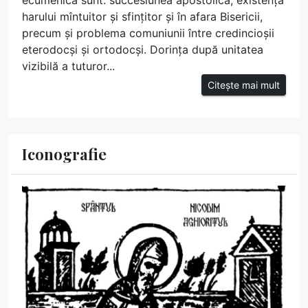
ecumenică sunt: succesiunea apostolică, existența
harului mîntuitor și sfințitor și în afara Bisericii,
precum și problema comuniunii între credincioșii
eterodocși și ortodocși. Dorința după unitatea
vizibilă a tuturor...
Citește mai mult
Iconografie