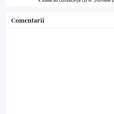
Ideile au consecințe (3) III. „Formele 
Comentarii