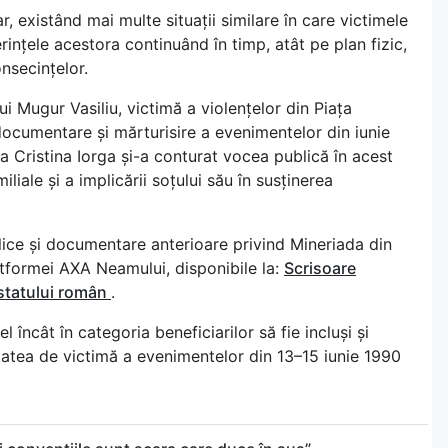
, existând mai multe situații similare în care victimele
rințele acestora continuând în timp, atât pe plan fizic,
onsecințelor.
i Mugur Vasiliu, victimă a violențelor din Piața
de documentare și mărturisire a evenimentelor din iunie
 Cristina Iorga și-a conturat vocea publică în acest
iale și a implicării soțului său în susținerea
lice și documentare anterioare privind Mineriada din
latformei AXA Neamului, disponibile la:
Scrisoare
r statului român
.
 încât în categoria beneficiarilor să fie incluși și
itatea de victimă a evenimentelor din 13–15 iunie 1990