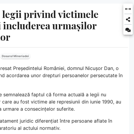
legii privind victimele
i includerea urmașilor
ior
Dosarul Mineriadei
dresat Președintelui României, domnul Nicușor Dan, o
vind acordarea unor drepturi persoanelor persecutate în
e semnalează faptul că forma actuală a legii nu
 care au fost victime ale represiunii din iunie 1990, au
a urmare a consecințelor suferite.
ament juridic diferențiat între persoane aflate în
ratoriu al actului normativ.