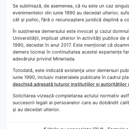
Se subliniază, de asemenea, că nu este un caz singular
evenimentelor din iunie 1990 au decedat ulterior, sufe
cât și psihic, fără o recunoaștere juridică deplină a c
În susținerea demersului este invocat și cazul domnulu
Universității, implicat ulterior în activități publice 
1990, decedat în anul 2017. Este menționat că doamna
demers tocmai în continuitatea acestei experiențe famil
adevărului privind Mineriada.
Totodată, este indicată existența unor demersuri pub
iunie 1990, inclusiv materialele publicate în cadrul p
deschisă adresată tuturor instituțiilor și autoritățilo
Solicitarea vizează completarea actului normativ astfel
succesorii legali ai persoanelor care au dobândit cal
și au decedat ulterior.