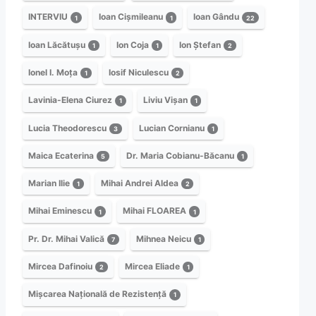
INTERVIU
Ioan Cișmileanu
Ioan Gându
1
1
22
Ioan Lăcătușu
Ion Coja
Ion Ștefan
1
1
2
Ionel I. Moța
Iosif Niculescu
1
2
Lavinia-Elena Ciurez
Liviu Vișan
1
1
Lucia Theodorescu
Lucian Cornianu
3
1
Maica Ecaterina
Dr. Maria Cobianu-Băcanu
5
1
Marian Ilie
Mihai Andrei Aldea
1
2
Mihai Eminescu
Mihai FLOAREA
1
1
Pr. Dr. Mihai Valică
Mihnea Neicu
7
1
Mircea Dafinoiu
Mircea Eliade
2
1
Mișcarea Națională de Rezistență
1