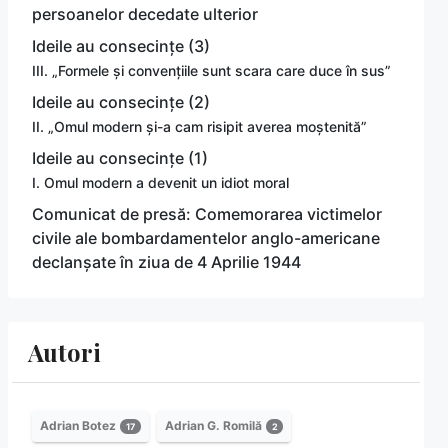
persoanelor decedate ulterior
Ideile au consecințe (3)
III. „Formele și convențiile sunt scara care duce în sus”
Ideile au consecințe (2)
II. „Omul modern și-a cam risipit averea moștenită”
Ideile au consecințe (1)
I. Omul modern a devenit un idiot moral
Comunicat de presă: Comemorarea victimelor
civile ale bombardamentelor anglo-americane
declanșate în ziua de 4 Aprilie 1944
Autori
Adrian Botez
Adrian G. Romilă
17
2