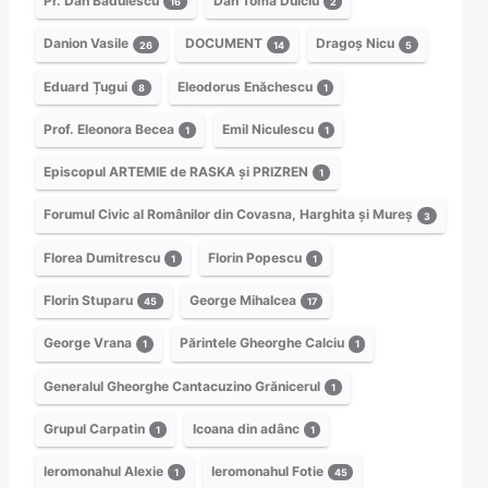
Pr. Dan Bădulescu
Dan Toma Dulciu
16
2
Danion Vasile
DOCUMENT
Dragoș Nicu
26
14
5
Eduard Țugui
Eleodorus Enăchescu
8
1
Prof. Eleonora Becea
Emil Niculescu
1
1
Episcopul ARTEMIE de RASKA și PRIZREN
1
Forumul Civic al Românilor din Covasna, Harghita și Mureș
3
Florea Dumitrescu
Florin Popescu
1
1
Florin Stuparu
George Mihalcea
45
17
George Vrana
Părintele Gheorghe Calciu
1
1
Generalul Gheorghe Cantacuzino Grănicerul
1
Grupul Carpatin
Icoana din adânc
1
1
Ieromonahul Alexie
Ieromonahul Fotie
1
45