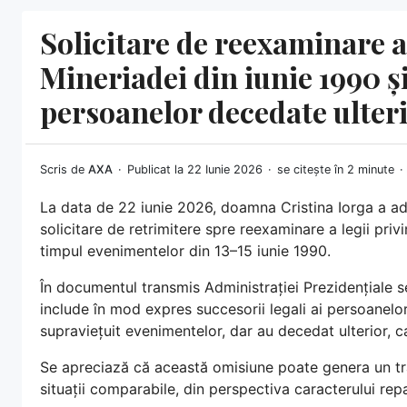
Solicitare de reexaminare a 
Mineriadei din iunie 1990 ș
persoanelor decedate ulter
Scris de
AXA
Publicat la 22 Iunie 2026
se citește în 2 minute
La data de 22 iunie 2026, doamna Cristina Iorga a a
solicitare de retrimitere spre reexaminare a legii pri
timpul evenimentelor din 13–15 iunie 1990.
În documentul transmis Administrației Prezidențiale s
include în mod expres succesorii legali ai persoanelor
supraviețuit evenimentelor, dar au decedat ulterior, c
Se apreciază că această omisiune poate genera un trat
situații comparabile, din perspectiva caracterului repa