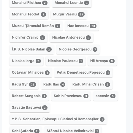
Monahul Filotheu
Monahul Leontie
2
3
Monahul Teodot
Mugur Vasiliu
3
63
Muzeul Țăranului Român
Nae Ionescu
2
23
Nichifor Crainic
Nicolae Antonescu
2
3
Î.P.S. Nicolae Bălan
Nicolae Georgescu
2
7
Nicolae Iorga
Nicolae Paulescu
Nil Arcașu
2
1
9
Octavian Mihalcea
Petru Demetrescu Popescu
1
1
Radu Gyr
Radu Ilaș
Radu Mihai Crișan
26
4
2
Robert Sungenis
Sabin Pavelescu
saccsiv
1
3
5
Savatie Baștovoi
3
† P.S. Sebastian, Episcopul Slatinei și Romanaților
1
Sebi Șufariu
Sfântul Nicolae Velimirovici
2
1