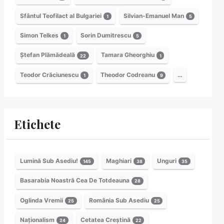
Sfântul Teofilact al Bulgariei
Silvian-Emanuel Man
1
5
Simon Telkes
Sorin Dumitrescu
1
5
Ștefan Plămădeală
Tamara Gheorghiu
22
1
Teodor Crăciunescu
Theodor Codreanu
…
1
9
Etichete
Lumină Sub Asediu!
Maghiari
Unguri
145
38
35
Basarabia Noastră Cea De Totdeauna
28
Oglinda Vremii
România Sub Asediu
25
25
Naționalism
Cetatea Creștină
24
22