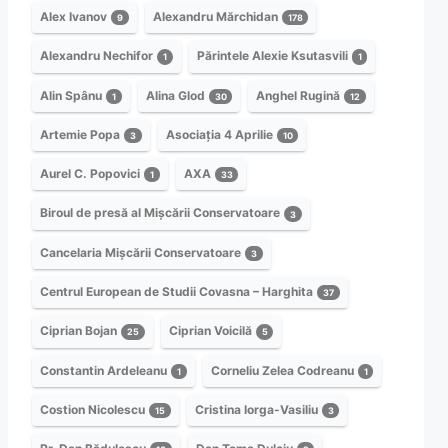
Alex Ivanov
Alexandru Mărchidan
9
178
Alexandru Nechifor
Părintele Alexie Ksutasvili
1
1
Alin Spânu
Alina Glod
Anghel Rugină
1
30
12
Artemie Popa
Asociația 4 Aprilie
3
10
Aurel C. Popovici
AXA
1
33
Biroul de presă al Mișcării Conservatoare
3
Cancelaria Mișcării Conservatoare
3
Centrul European de Studii Covasna – Harghita
37
Ciprian Bojan
Ciprian Voicilă
25
5
Constantin Ardeleanu
Corneliu Zelea Codreanu
1
1
Costion Nicolescu
Cristina Iorga-Vasiliu
15
3