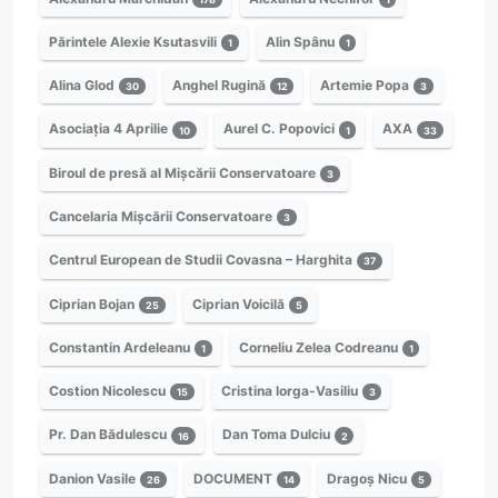
Părintele Alexie Ksutasvili
Alin Spânu
1
1
Alina Glod
Anghel Rugină
Artemie Popa
30
12
3
Asociația 4 Aprilie
Aurel C. Popovici
AXA
10
1
33
Biroul de presă al Mișcării Conservatoare
3
Cancelaria Mișcării Conservatoare
3
Centrul European de Studii Covasna – Harghita
37
Ciprian Bojan
Ciprian Voicilă
25
5
Constantin Ardeleanu
Corneliu Zelea Codreanu
1
1
Costion Nicolescu
Cristina Iorga-Vasiliu
15
3
Pr. Dan Bădulescu
Dan Toma Dulciu
16
2
Danion Vasile
DOCUMENT
Dragoș Nicu
26
14
5