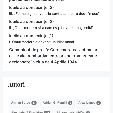
Ideile au consecințe (3)
III. „Formele și convențiile sunt scara care duce în sus”
Ideile au consecințe (2)
II. „Omul modern și-a cam risipit averea moștenită”
Ideile au consecințe (1)
I. Omul modern a devenit un idiot moral
Comunicat de presă: Comemorarea victimelor
civile ale bombardamentelor anglo-americane
declanșate în ziua de 4 Aprilie 1944
Autori
Adrian Botez
Adrian G. Romilă
Alex Ivanov
17
2
9
Alexandru Mărchidan
Alexandru Nechifor
178
1