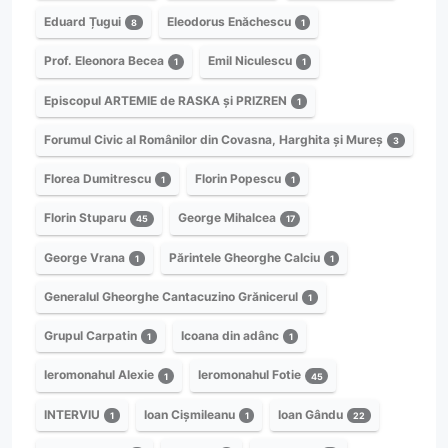
Eduard Țugui
Eleodorus Enăchescu
8
1
Prof. Eleonora Becea
Emil Niculescu
1
1
Episcopul ARTEMIE de RASKA și PRIZREN
1
Forumul Civic al Românilor din Covasna, Harghita și Mureș
3
Florea Dumitrescu
Florin Popescu
1
1
Florin Stuparu
George Mihalcea
45
17
George Vrana
Părintele Gheorghe Calciu
1
1
Generalul Gheorghe Cantacuzino Grănicerul
1
Grupul Carpatin
Icoana din adânc
1
1
Ieromonahul Alexie
Ieromonahul Fotie
1
45
INTERVIU
Ioan Cișmileanu
Ioan Gându
1
1
22