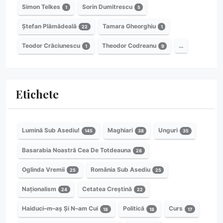
Simon Telkes
Sorin Dumitrescu
1
5
Ștefan Plămădeală
Tamara Gheorghiu
22
1
Teodor Crăciunescu
Theodor Codreanu
…
1
9
Etichete
Lumină Sub Asediu!
Maghiari
Unguri
145
38
35
Basarabia Noastră Cea De Totdeauna
28
Oglinda Vremii
România Sub Asediu
25
25
Naționalism
Cetatea Creștină
24
22
Haiduci–m–aș Și N–am Cui
Politică
Curs
18
18
17