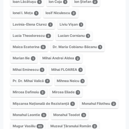
Ioan Lăcătușu
Ion Coja
Ion Ștefan
1
1
2
Ionel I. Moța
Iosif Niculescu
1
2
Lavinia-Elena Ciurez
Liviu Vișan
1
1
Lucia Theodorescu
Lucian Cornianu
3
1
Maica Ecaterina
Dr. Maria Cobianu-Băcanu
5
1
Marian Ilie
Mihai Andrei Aldea
1
2
Mihai Eminescu
Mihai FLOAREA
1
1
Pr. Dr. Mihai Valică
Mihnea Neicu
7
1
Mircea Dafinoiu
Mircea Eliade
2
1
Mișcarea Națională de Rezistență
Monahul Filotheu
1
2
Monahul Leontie
Monahul Teodot
3
3
Mugur Vasiliu
Muzeul Țăranului Român
63
2