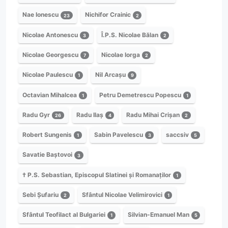
Nae Ionescu
Nichifor Crainic
23
2
Nicolae Antonescu
Î.P.S. Nicolae Bălan
3
2
Nicolae Georgescu
Nicolae Iorga
7
2
Nicolae Paulescu
Nil Arcașu
1
9
Octavian Mihalcea
Petru Demetrescu Popescu
1
1
Radu Gyr
Radu Ilaș
Radu Mihai Crișan
26
4
2
Robert Sungenis
Sabin Pavelescu
saccsiv
1
3
5
Savatie Baștovoi
3
† P.S. Sebastian, Episcopul Slatinei și Romanaților
1
Sebi Șufariu
Sfântul Nicolae Velimirovici
2
1
Sfântul Teofilact al Bulgariei
Silvian-Emanuel Man
1
5