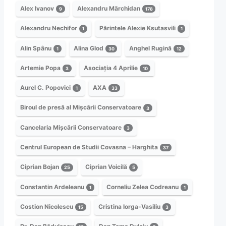
Alex Ivanov
Alexandru Mărchidan
9
178
Alexandru Nechifor
Părintele Alexie Ksutasvili
1
1
Alin Spânu
Alina Glod
Anghel Rugină
1
30
12
Artemie Popa
Asociația 4 Aprilie
3
10
Aurel C. Popovici
AXA
1
33
Biroul de presă al Mișcării Conservatoare
3
Cancelaria Mișcării Conservatoare
3
Centrul European de Studii Covasna – Harghita
37
Ciprian Bojan
Ciprian Voicilă
25
5
Constantin Ardeleanu
Corneliu Zelea Codreanu
1
1
Costion Nicolescu
Cristina Iorga-Vasiliu
15
3