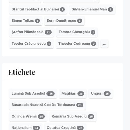
Sfântul Teofilact al Bulgariei
Silvian-Emanuel Man
1
5
Simon Telkes
Sorin Dumitrescu
1
5
Ștefan Plămădeală
Tamara Gheorghiu
22
1
Teodor Crăciunescu
Theodor Codreanu
…
1
9
Etichete
Lumină Sub Asediu!
Maghiari
Unguri
145
38
35
Basarabia Noastră Cea De Totdeauna
28
Oglinda Vremii
România Sub Asediu
25
25
Naționalism
Cetatea Creștină
24
22