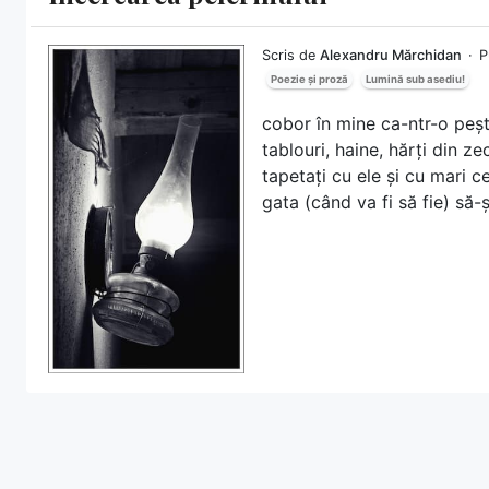
Scris de
Alexandru Mărchidan
P
Poezie și proză
Lumină sub asediu!
cobor în mine ca-ntr-o peș
tablouri, haine, hărți din zec
tapetați cu ele și cu mari 
gata (când va fi să fie) să-ș