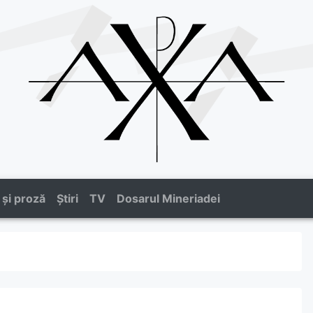
 și proză
Știri
TV
Dosarul Mineriadei