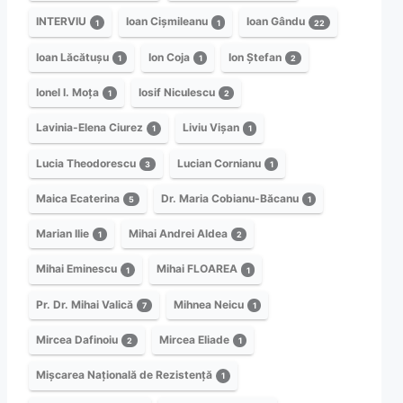
INTERVIU
Ioan Cișmileanu
Ioan Gându
1
1
22
Ioan Lăcătușu
Ion Coja
Ion Ștefan
1
1
2
Ionel I. Moța
Iosif Niculescu
1
2
Lavinia-Elena Ciurez
Liviu Vișan
1
1
Lucia Theodorescu
Lucian Cornianu
3
1
Maica Ecaterina
Dr. Maria Cobianu-Băcanu
5
1
Marian Ilie
Mihai Andrei Aldea
1
2
Mihai Eminescu
Mihai FLOAREA
1
1
Pr. Dr. Mihai Valică
Mihnea Neicu
7
1
Mircea Dafinoiu
Mircea Eliade
2
1
Mișcarea Națională de Rezistență
1