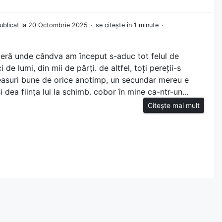
ublicat la 20 Octombrie 2025
se citește în 1 minute
teră unde cândva am început s-aduc tot felul de
i de lumi, din mii de părți. de altfel, toți pereții-s
ceasuri bune de orice anotimp, un secundar mereu e
i dea ființa lui la schimb. cobor în mine ca-ntr-un...
Citește mai mult