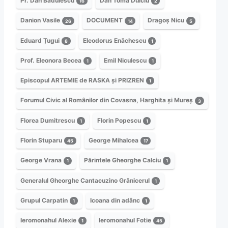
Pr. Dan Bădulescu
Dan Toma Dulciu
16
2
Danion Vasile
DOCUMENT
Dragoș Nicu
26
14
5
Eduard Țugui
Eleodorus Enăchescu
8
1
Prof. Eleonora Becea
Emil Niculescu
1
1
Episcopul ARTEMIE de RASKA și PRIZREN
1
Forumul Civic al Românilor din Covasna, Harghita și Mureș
3
Florea Dumitrescu
Florin Popescu
1
1
Florin Stuparu
George Mihalcea
45
17
George Vrana
Părintele Gheorghe Calciu
1
1
Generalul Gheorghe Cantacuzino Grănicerul
1
Grupul Carpatin
Icoana din adânc
1
1
Ieromonahul Alexie
Ieromonahul Fotie
1
45