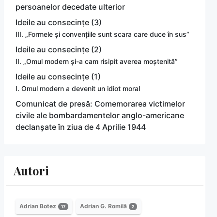
persoanelor decedate ulterior
Ideile au consecințe (3)
III. „Formele și convențiile sunt scara care duce în sus”
Ideile au consecințe (2)
II. „Omul modern și-a cam risipit averea moștenită”
Ideile au consecințe (1)
I. Omul modern a devenit un idiot moral
Comunicat de presă: Comemorarea victimelor
civile ale bombardamentelor anglo-americane
declanșate în ziua de 4 Aprilie 1944
Autori
Adrian Botez
Adrian G. Romilă
17
2