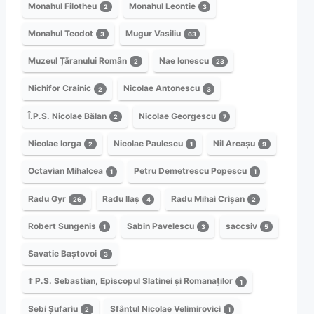
Monahul Filotheu
Monahul Leontie
2
3
Monahul Teodot
Mugur Vasiliu
3
63
Muzeul Țăranului Român
Nae Ionescu
2
23
Nichifor Crainic
Nicolae Antonescu
2
3
Î.P.S. Nicolae Bălan
Nicolae Georgescu
2
7
Nicolae Iorga
Nicolae Paulescu
Nil Arcașu
2
1
9
Octavian Mihalcea
Petru Demetrescu Popescu
1
1
Radu Gyr
Radu Ilaș
Radu Mihai Crișan
26
4
2
Robert Sungenis
Sabin Pavelescu
saccsiv
1
3
5
Savatie Baștovoi
3
† P.S. Sebastian, Episcopul Slatinei și Romanaților
1
Sebi Șufariu
Sfântul Nicolae Velimirovici
2
1