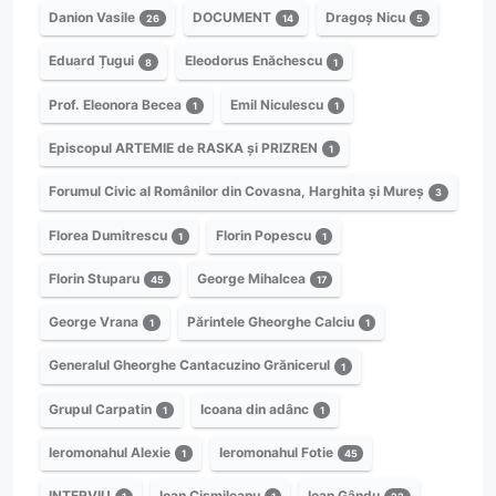
Danion Vasile
DOCUMENT
Dragoș Nicu
26
14
5
Eduard Țugui
Eleodorus Enăchescu
8
1
Prof. Eleonora Becea
Emil Niculescu
1
1
Episcopul ARTEMIE de RASKA și PRIZREN
1
Forumul Civic al Românilor din Covasna, Harghita și Mureș
3
Florea Dumitrescu
Florin Popescu
1
1
Florin Stuparu
George Mihalcea
45
17
George Vrana
Părintele Gheorghe Calciu
1
1
Generalul Gheorghe Cantacuzino Grănicerul
1
Grupul Carpatin
Icoana din adânc
1
1
Ieromonahul Alexie
Ieromonahul Fotie
1
45
INTERVIU
Ioan Cișmileanu
Ioan Gându