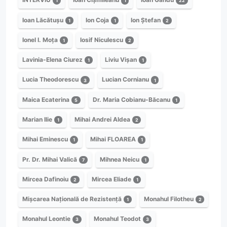
1
1
22
Ioan Lăcătușu
Ion Coja
Ion Ștefan
1
1
2
Ionel I. Moța
Iosif Niculescu
1
2
Lavinia-Elena Ciurez
Liviu Vișan
1
1
Lucia Theodorescu
Lucian Cornianu
3
1
Maica Ecaterina
Dr. Maria Cobianu-Băcanu
5
1
Marian Ilie
Mihai Andrei Aldea
1
2
Mihai Eminescu
Mihai FLOAREA
1
1
Pr. Dr. Mihai Valică
Mihnea Neicu
7
1
Mircea Dafinoiu
Mircea Eliade
2
1
Mișcarea Națională de Rezistență
Monahul Filotheu
1
2
Monahul Leontie
Monahul Teodot
3
3