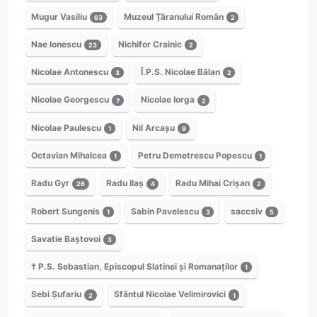
Mugur Vasiliu
Muzeul Țăranului Român
63
2
Nae Ionescu
Nichifor Crainic
23
2
Nicolae Antonescu
Î.P.S. Nicolae Bălan
3
2
Nicolae Georgescu
Nicolae Iorga
7
2
Nicolae Paulescu
Nil Arcașu
1
9
Octavian Mihalcea
Petru Demetrescu Popescu
1
1
Radu Gyr
Radu Ilaș
Radu Mihai Crișan
26
4
2
Robert Sungenis
Sabin Pavelescu
saccsiv
1
3
5
Savatie Baștovoi
3
† P.S. Sebastian, Episcopul Slatinei și Romanaților
1
Sebi Șufariu
Sfântul Nicolae Velimirovici
2
1