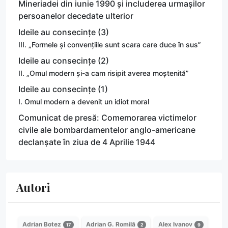
Mineriadei din iunie 1990 și includerea urmașilor
persoanelor decedate ulterior
Ideile au consecințe (3)
III. „Formele și convențiile sunt scara care duce în sus”
Ideile au consecințe (2)
II. „Omul modern și-a cam risipit averea moștenită”
Ideile au consecințe (1)
I. Omul modern a devenit un idiot moral
Comunicat de presă: Comemorarea victimelor
civile ale bombardamentelor anglo-americane
declanșate în ziua de 4 Aprilie 1944
Autori
Adrian Botez
Adrian G. Romilă
Alex Ivanov
17
2
9