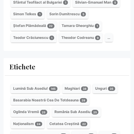
Sfântul Teofilact al Bulgariei
Silvian-Emanuel Man
1
5
Simon Telkes
Sorin Dumitrescu
1
5
Ștefan Plămădeală
Tamara Gheorghiu
22
1
Teodor Crăciunescu
Theodor Codreanu
…
1
9
Etichete
Lumină Sub Asediu!
Maghiari
Unguri
145
38
35
Basarabia Noastră Cea De Totdeauna
28
Oglinda Vremii
România Sub Asediu
25
25
Naționalism
Cetatea Creștină
24
22