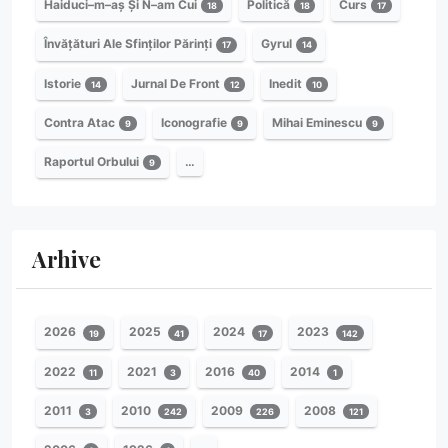
Haiduci–m–aș Și N–am Cui
Politică
Curs
18
18
17
Învățături Ale Sfinților Părinți
Gyrul
17
14
Istorie
Jurnal De Front
Inedit
14
12
10
Contra Atac
Iconografie
Mihai Eminescu
9
9
9
Raportul Orbului
…
9
Arhive
2026
2025
2024
2023
19
41
17
142
2022
2021
2016
2014
11
3
40
1
2011
2010
2009
2008
3
242
226
121