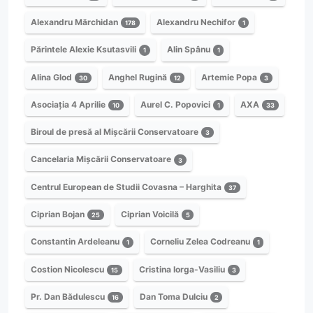
Alexandru Mărchidan
Alexandru Nechifor
178
1
Părintele Alexie Ksutasvili
Alin Spânu
1
1
Alina Glod
Anghel Rugină
Artemie Popa
30
12
3
Asociația 4 Aprilie
Aurel C. Popovici
AXA
10
1
33
Biroul de presă al Mișcării Conservatoare
3
Cancelaria Mișcării Conservatoare
3
Centrul European de Studii Covasna – Harghita
37
Ciprian Bojan
Ciprian Voicilă
25
5
Constantin Ardeleanu
Corneliu Zelea Codreanu
1
1
Costion Nicolescu
Cristina Iorga-Vasiliu
15
3
Pr. Dan Bădulescu
Dan Toma Dulciu
16
2