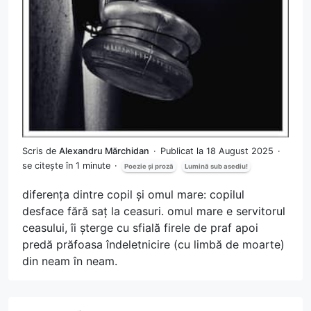
Scris de
Alexandru Mărchidan
Publicat la 18 August 2025
se citește în 1 minute
Poezie și proză
Lumină sub asediu!
diferența dintre copil și omul mare: copilul
desface fără saț la ceasuri. omul mare e servitorul
ceasului, îi șterge cu sfială firele de praf apoi
predă prăfoasa îndeletnicire (cu limbă de moarte)
din neam în neam.