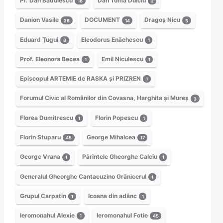
Pr. Dan Bădulescu
Dan Toma Dulciu
16
2
Danion Vasile
DOCUMENT
Dragoș Nicu
26
14
5
Eduard Țugui
Eleodorus Enăchescu
8
1
Prof. Eleonora Becea
Emil Niculescu
1
1
Episcopul ARTEMIE de RASKA și PRIZREN
1
Forumul Civic al Românilor din Covasna, Harghita și Mureș
3
Florea Dumitrescu
Florin Popescu
1
1
Florin Stuparu
George Mihalcea
45
17
George Vrana
Părintele Gheorghe Calciu
1
1
Generalul Gheorghe Cantacuzino Grănicerul
1
Grupul Carpatin
Icoana din adânc
1
1
Ieromonahul Alexie
Ieromonahul Fotie
1
45