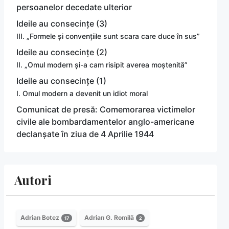
persoanelor decedate ulterior
Ideile au consecințe (3)
III. „Formele și convențiile sunt scara care duce în sus”
Ideile au consecințe (2)
II. „Omul modern și-a cam risipit averea moștenită”
Ideile au consecințe (1)
I. Omul modern a devenit un idiot moral
Comunicat de presă: Comemorarea victimelor
civile ale bombardamentelor anglo-americane
declanșate în ziua de 4 Aprilie 1944
Autori
Adrian Botez
Adrian G. Romilă
17
2