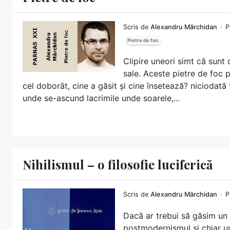
Scris de
Alexandru Mărchidan
P
Pietre de foc
Clipire uneori simt că sunt 
sale. Aceste pietre de foc p
cel doborât, cine a găsit și cine însetează? niciodată 
unde se-ascund lacrimile unde soarele,...
Nihilismul – o filosofie luciferică
Scris de
Alexandru Mărchidan
P
Dacă ar trebui să găsim un
postmodernismul și chiar u