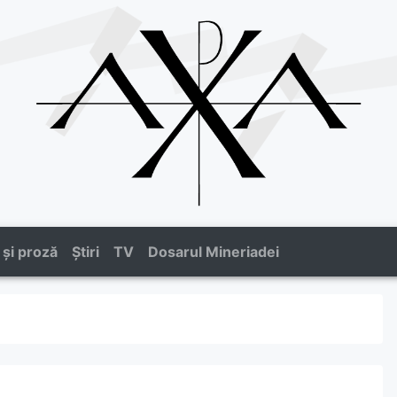
 și proză
Știri
TV
Dosarul Mineriadei