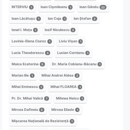
INTERVIU
Ioan Cișmileanu
Ioan Gându
1
1
22
Ioan Lăcătușu
Ion Coja
Ion Ștefan
1
1
2
Ionel I. Moța
Iosif Niculescu
1
2
Lavinia-Elena Ciurez
Liviu Vișan
1
1
Lucia Theodorescu
Lucian Cornianu
3
1
Maica Ecaterina
Dr. Maria Cobianu-Băcanu
5
1
Marian Ilie
Mihai Andrei Aldea
1
2
Mihai Eminescu
Mihai FLOAREA
1
1
Pr. Dr. Mihai Valică
Mihnea Neicu
7
1
Mircea Dafinoiu
Mircea Eliade
2
1
Mișcarea Națională de Rezistență
1