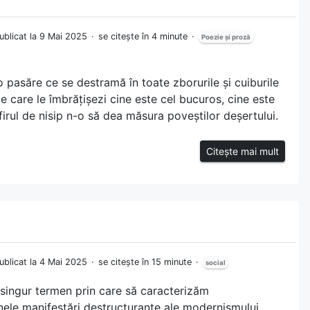
ublicat la 9 Mai 2025
se citește în 4 minute
Poezie și proză
o pasăre ce se destramă în toate zborurile și cuiburile
e care le îmbrățișezi cine este cel bucuros, cine este
firul de nisip n-o să dea măsura poveștilor deșertului.
Citește mai mult
ublicat la 4 Mai 2025
se citește în 15 minute
social
 singur termen prin care să caracterizăm
nele manifestări destructurante ale modernismului,