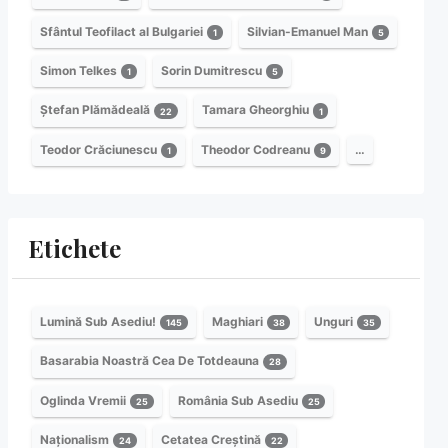
Sfântul Teofilact al Bulgariei
Silvian-Emanuel Man
1
5
Simon Telkes
Sorin Dumitrescu
1
5
Ștefan Plămădeală
Tamara Gheorghiu
22
1
Teodor Crăciunescu
Theodor Codreanu
…
1
9
Etichete
Lumină Sub Asediu!
Maghiari
Unguri
145
38
35
Basarabia Noastră Cea De Totdeauna
28
Oglinda Vremii
România Sub Asediu
25
25
Naționalism
Cetatea Creștină
24
22