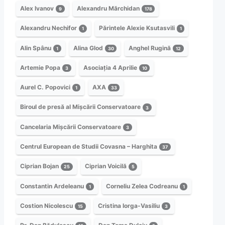
Alex Ivanov
Alexandru Mărchidan
9
178
Alexandru Nechifor
Părintele Alexie Ksutasvili
1
1
Alin Spânu
Alina Glod
Anghel Rugină
1
30
12
Artemie Popa
Asociația 4 Aprilie
3
10
Aurel C. Popovici
AXA
1
33
Biroul de presă al Mișcării Conservatoare
3
Cancelaria Mișcării Conservatoare
3
Centrul European de Studii Covasna – Harghita
37
Ciprian Bojan
Ciprian Voicilă
25
5
Constantin Ardeleanu
Corneliu Zelea Codreanu
1
1
Costion Nicolescu
Cristina Iorga-Vasiliu
15
3