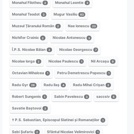
Monahul Filotheu
Monahul Leontie
2
3
Monahul Teodot
Mugur Vasiliu
3
63
Muzeul Țăranului Român
Nae Ionescu
2
23
Nichifor Crainic
Nicolae Antonescu
2
3
Î.P.S. Nicolae Bălan
Nicolae Georgescu
2
7
Nicolae Iorga
Nicolae Paulescu
Nil Arcașu
2
1
9
Octavian Mihalcea
Petru Demetrescu Popescu
1
1
Radu Gyr
Radu Ilaș
Radu Mihai Crișan
26
4
2
Robert Sungenis
Sabin Pavelescu
saccsiv
1
3
5
Savatie Baștovoi
3
† P.S. Sebastian, Episcopul Slatinei și Romanaților
1
Sebi Șufariu
Sfântul Nicolae Velimirovici
2
1