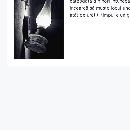
câteodată din nori întunecaț
încearcă să muște locul und
atât de urât!). timpul e un 