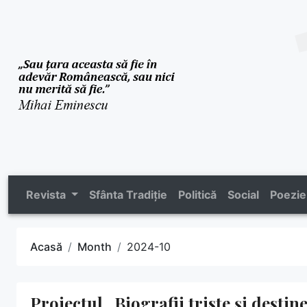
Revista
Sfânta Tradiție
Politică
Social
Poezie
Acasă
Month
2024-10
Proiectul „Biografii triste și destine