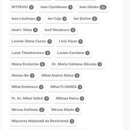
INTERVIU
Ioan Cișmileanu
Ioan Gându
1
1
22
Ioan Lăcătușu
Ion Coja
Ion Ștefan
1
1
2
Ionel I. Moța
Iosif Niculescu
1
2
Lavinia-Elena Ciurez
Liviu Vișan
1
1
Lucia Theodorescu
Lucian Cornianu
3
1
Maica Ecaterina
Dr. Maria Cobianu-Băcanu
5
1
Marian Ilie
Mihai Andrei Aldea
1
2
Mihai Eminescu
Mihai FLOAREA
1
1
Pr. Dr. Mihai Valică
Mihnea Neicu
7
1
Mircea Dafinoiu
Mircea Eliade
2
1
Mișcarea Națională de Rezistență
1