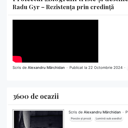
Radu Gyr – Rezistența prin credință
Scris de
Alexandru Mărchidan
Publicat la 22 Octombrie 2024
3600 de ocazii
Scris de
Alexandru Mărchidan
P
Poezie și proză
Lumină sub asediu!