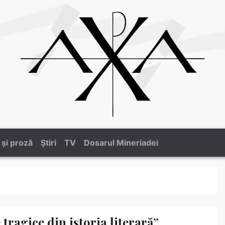
 și proză
Știri
TV
Dosarul Mineriadei
 tragice din istoria literară”