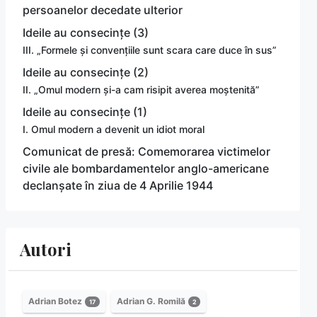
persoanelor decedate ulterior
Ideile au consecințe (3)
III. „Formele și convențiile sunt scara care duce în sus”
Ideile au consecințe (2)
II. „Omul modern și-a cam risipit averea moștenită”
Ideile au consecințe (1)
I. Omul modern a devenit un idiot moral
Comunicat de presă: Comemorarea victimelor
civile ale bombardamentelor anglo-americane
declanșate în ziua de 4 Aprilie 1944
Autori
Adrian Botez
Adrian G. Romilă
17
2