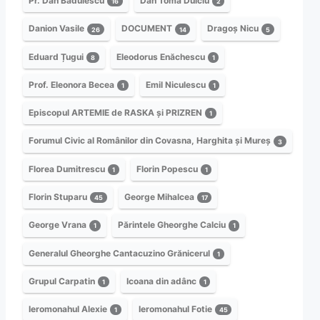
Pr. Dan Bădulescu
Dan Toma Dulciu
16
2
Danion Vasile
DOCUMENT
Dragoș Nicu
26
14
5
Eduard Țugui
Eleodorus Enăchescu
8
1
Prof. Eleonora Becea
Emil Niculescu
1
1
Episcopul ARTEMIE de RASKA și PRIZREN
1
Forumul Civic al Românilor din Covasna, Harghita și Mureș
3
Florea Dumitrescu
Florin Popescu
1
1
Florin Stuparu
George Mihalcea
45
17
George Vrana
Părintele Gheorghe Calciu
1
1
Generalul Gheorghe Cantacuzino Grănicerul
1
Grupul Carpatin
Icoana din adânc
1
1
Ieromonahul Alexie
Ieromonahul Fotie
1
45