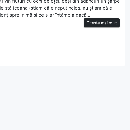
i vin fluturi cu ochi de oțel, deși din adâncuri un șarpe
e stă icoana (știam că e neputincios, nu știam că e
glonț spre inimă și ce s-ar întâmpla dacă...
Citește mai mult