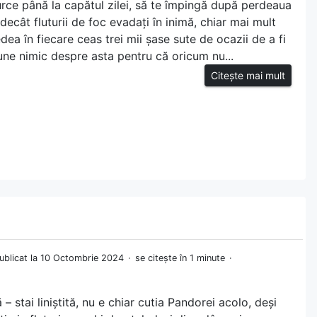
urce până la capătul zilei, să te împingă după perdeaua
ecât fluturii de foc evadați în inimă, chiar mai mult
ea în fiecare ceas trei mii șase sute de ocazii de a fi
pune nimic despre asta pentru că oricum nu...
Citește mai mult
ublicat la 10 Octombrie 2024
se citește în 1 minute
– stai liniștită, nu e chiar cutia Pandorei acolo, deși