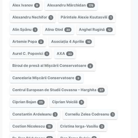
Alex Ivanov
Alexandru Mărchidan
9
178
Alexandru Nechifor
Părintele Alexie Ksutasvili
1
1
Alin Spânu
Alina Glod
Anghel Rugină
1
30
12
Artemie Popa
Asociația 4 Aprilie
3
10
Aurel C. Popovici
AXA
1
33
Biroul de presă al Mișcării Conservatoare
3
Cancelaria Mișcării Conservatoare
3
Centrul European de Studii Covasna – Harghita
37
Ciprian Bojan
Ciprian Voicilă
25
5
Constantin Ardeleanu
Corneliu Zelea Codreanu
1
1
Costion Nicolescu
Cristina Iorga-Vasiliu
15
3