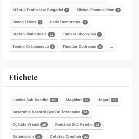
Sfântul Teofilact al Bulgariei
Silvian-Emanuel Man
1
5
Simon Telkes
Sorin Dumitrescu
1
5
Ștefan Plămădeală
Tamara Gheorghiu
22
1
Teodor Crăciunescu
Theodor Codreanu
…
1
9
Etichete
Lumină Sub Asediu!
Maghiari
Unguri
145
38
35
Basarabia Noastră Cea De Totdeauna
28
Oglinda Vremii
România Sub Asediu
25
25
Naționalism
Cetatea Creștină
24
22