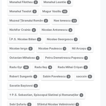
Monahul Filotheu
Monahul Leontie
2
3
Monahul Teodot
Mugur Vasiliu
3
63
Muzeul Țăranului Român
Nae Ionescu
2
23
Nichifor Crainic
Nicolae Antonescu
2
3
Î.P.S. Nicolae Bălan
Nicolae Georgescu
2
7
Nicolae Iorga
Nicolae Paulescu
Nil Arcașu
2
1
9
Octavian Mihalcea
Petru Demetrescu Popescu
1
1
Radu Gyr
Radu Ilaș
Radu Mihai Crișan
26
4
2
Robert Sungenis
Sabin Pavelescu
saccsiv
1
3
5
Savatie Baștovoi
3
† P.S. Sebastian, Episcopul Slatinei și Romanaților
1
Sebi Șufariu
Sfântul Nicolae Velimirovici
2
1