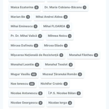
Maica Ecaterina
Dr. Maria Cobianu-Băcanu
5
1
Marian Ilie
Mihai Andrei Aldea
1
2
Mihai Eminescu
Mihai FLOAREA
1
1
Pr. Dr. Mihai Valică
Mihnea Neicu
7
1
Mircea Dafinoiu
Mircea Eliade
2
1
Mișcarea Națională de Rezistență
Monahul Filotheu
1
2
Monahul Leontie
Monahul Teodot
3
3
Mugur Vasiliu
Muzeul Țăranului Român
63
2
Nae Ionescu
Nichifor Crainic
23
2
Nicolae Antonescu
Î.P.S. Nicolae Bălan
3
2
Nicolae Georgescu
Nicolae Iorga
7
2