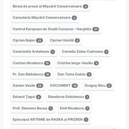
Biroul de presă al Mișcării Conservatoare
3
Cancelaria Mișcării Conservatoare
3
Centrul European de Studii Covasna – Harghita
37
Ciprian Bojan
Ciprian Voicilă
25
5
Constantin Ardeleanu
Corneliu Zelea Codreanu
1
1
Costion Nicolescu
Cristina Iorga-Vasiliu
15
3
Pr. Dan Bădulescu
Dan Toma Dulciu
16
2
Danion Vasile
DOCUMENT
Dragoș Nicu
26
14
5
Eduard Țugui
Eleodorus Enăchescu
8
1
Prof. Eleonora Becea
Emil Niculescu
1
1
Episcopul ARTEMIE de RASKA și PRIZREN
1