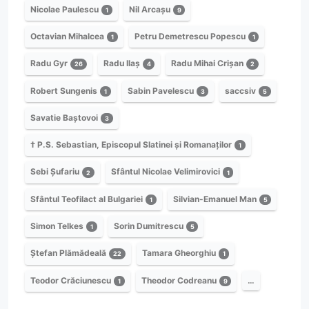
Nicolae Paulescu
Nil Arcașu
1
9
Octavian Mihalcea
Petru Demetrescu Popescu
1
1
Radu Gyr
Radu Ilaș
Radu Mihai Crișan
26
4
2
Robert Sungenis
Sabin Pavelescu
saccsiv
1
3
5
Savatie Baștovoi
3
† P.S. Sebastian, Episcopul Slatinei și Romanaților
1
Sebi Șufariu
Sfântul Nicolae Velimirovici
2
1
Sfântul Teofilact al Bulgariei
Silvian-Emanuel Man
1
5
Simon Telkes
Sorin Dumitrescu
1
5
Ștefan Plămădeală
Tamara Gheorghiu
22
1
Teodor Crăciunescu
Theodor Codreanu
…
1
9