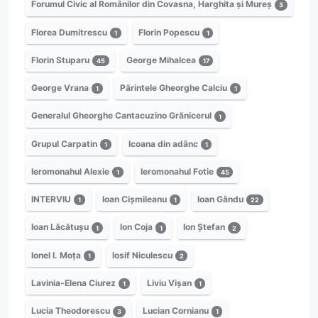
Forumul Civic al Românilor din Covasna, Harghita și Mureș
3
Florea Dumitrescu
Florin Popescu
1
1
Florin Stuparu
George Mihalcea
45
17
George Vrana
Părintele Gheorghe Calciu
1
1
Generalul Gheorghe Cantacuzino Grănicerul
1
Grupul Carpatin
Icoana din adânc
1
1
Ieromonahul Alexie
Ieromonahul Fotie
1
45
INTERVIU
Ioan Cișmileanu
Ioan Gându
1
1
22
Ioan Lăcătușu
Ion Coja
Ion Ștefan
1
1
2
Ionel I. Moța
Iosif Niculescu
1
2
Lavinia-Elena Ciurez
Liviu Vișan
1
1
Lucia Theodorescu
Lucian Cornianu
3
1