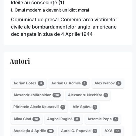
Ideile au consecințe (1)
I. Omul modern a devenit un idiot moral
Comunicat de presă: Comemorarea victimelor
civile ale bombardamentelor anglo-americane
declanșate în ziua de 4 Aprilie 1944
Autori
Adrian Botez
Adrian G. Romilă
Alex Ivanov
17
2
9
Alexandru Mărchidan
Alexandru Nechifor
178
1
Părintele Alexie Ksutasvili
Alin Spânu
1
1
Alina Glod
Anghel Rugină
Artemie Popa
30
12
3
Asociația 4 Aprilie
Aurel C. Popovici
AXA
10
1
33