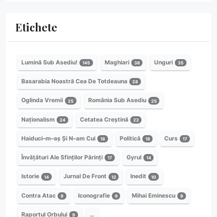
Etichete
Lumină Sub Asediu!
Maghiari
Unguri
145
38
35
Basarabia Noastră Cea De Totdeauna
28
Oglinda Vremii
România Sub Asediu
25
25
Naționalism
Cetatea Creștină
24
22
Haiduci–m–aș Și N–am Cui
Politică
Curs
18
18
17
Învățături Ale Sfinților Părinți
Gyrul
17
14
Istorie
Jurnal De Front
Inedit
14
12
10
Contra Atac
Iconografie
Mihai Eminescu
9
9
9
Raportul Orbului
…
9