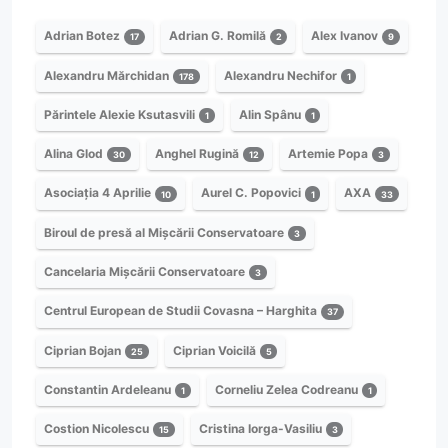
Adrian Botez
Adrian G. Romilă
Alex Ivanov
17
2
9
Alexandru Mărchidan
Alexandru Nechifor
178
1
Părintele Alexie Ksutasvili
Alin Spânu
1
1
Alina Glod
Anghel Rugină
Artemie Popa
30
12
3
Asociația 4 Aprilie
Aurel C. Popovici
AXA
10
1
33
Biroul de presă al Mișcării Conservatoare
3
Cancelaria Mișcării Conservatoare
3
Centrul European de Studii Covasna – Harghita
37
Ciprian Bojan
Ciprian Voicilă
25
5
Constantin Ardeleanu
Corneliu Zelea Codreanu
1
1
Costion Nicolescu
Cristina Iorga-Vasiliu
15
3