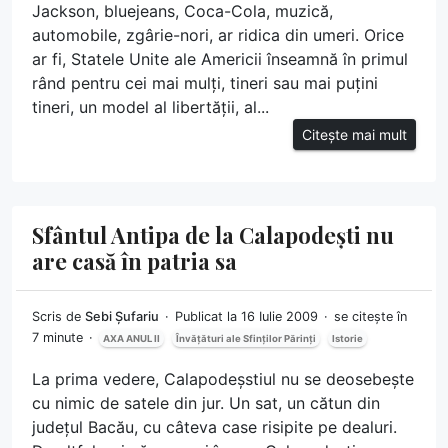
Jackson, bluejeans, Coca-Cola, muzică,
automobile, zgârie-nori, ar ridica din umeri. Orice
ar fi, Statele Unite ale Americii înseamnă în primul
rând pentru cei mai mulți, tineri sau mai puțini
tineri, un model al libertății, al...
Citește mai mult
Sfântul Antipa de la Calapodești nu
are casă în patria sa
Scris de
Sebi Șufariu
Publicat la 16 Iulie 2009
se citește în
7 minute
AXA ANUL II
Învățături ale Sfinților Părinți
Istorie
La prima vedere, Calapodeșstiul nu se deosebește
cu nimic de satele din jur. Un sat, un cătun din
județul Bacău, cu câteva case risipite pe dealuri.