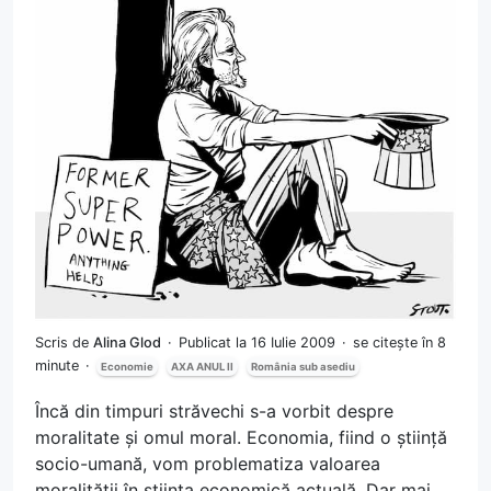
Scris de
Alina Glod
Publicat la 16 Iulie 2009
se citește în 8
minute
Economie
AXA ANUL II
România sub asediu
Încă din timpuri străvechi s-a vorbit despre
moralitate și omul moral. Economia, fiind o știință
socio-umană, vom problematiza valoarea
moralității în știința economică actuală. Dar mai