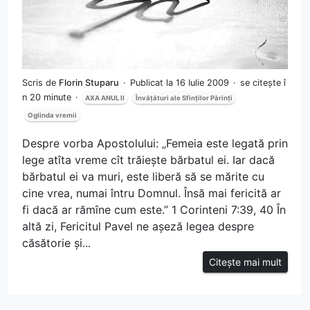
Scris de
Florin Stuparu
Publicat la 16 Iulie 2009
se citește î
n 20 minute
AXA ANUL II
Învățături ale Sfinților Părinți
Oglinda vremii
Despre vorba Apostolului: „Femeia este legată prin
lege atîta vreme cît trăiește bărbatul ei. Iar dacă
bărbatul ei va muri, este liberă să se mărite cu
cine vrea, numai întru Domnul. Însă mai fericită ar
fi dacă ar rămîne cum este.” 1 Corinteni 7:39, 40 În
altă zi, Fericitul Pavel ne așeză legea despre
căsătorie și...
Citește mai mult