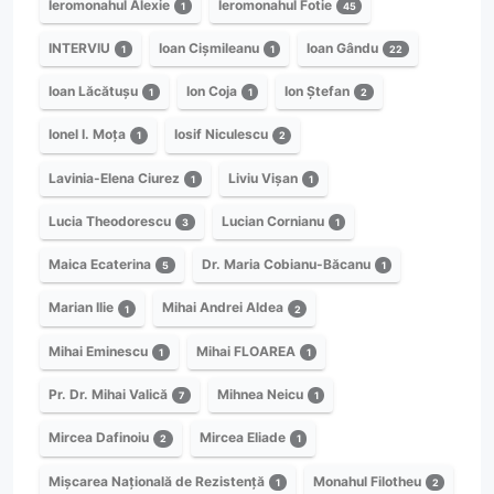
Ieromonahul Alexie
Ieromonahul Fotie
1
45
INTERVIU
Ioan Cișmileanu
Ioan Gându
1
1
22
Ioan Lăcătușu
Ion Coja
Ion Ștefan
1
1
2
Ionel I. Moța
Iosif Niculescu
1
2
Lavinia-Elena Ciurez
Liviu Vișan
1
1
Lucia Theodorescu
Lucian Cornianu
3
1
Maica Ecaterina
Dr. Maria Cobianu-Băcanu
5
1
Marian Ilie
Mihai Andrei Aldea
1
2
Mihai Eminescu
Mihai FLOAREA
1
1
Pr. Dr. Mihai Valică
Mihnea Neicu
7
1
Mircea Dafinoiu
Mircea Eliade
2
1
Mișcarea Națională de Rezistență
Monahul Filotheu
1
2