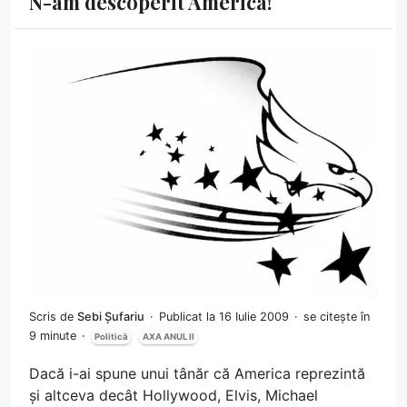
N-am descoperit America!
Scris de
Sebi Șufariu
Publicat la 16 Iulie 2009
se citește în
9 minute
Politică
AXA ANUL II
Dacă i-ai spune unui tânăr că America reprezintă
și altceva decât Hollywood, Elvis, Michael