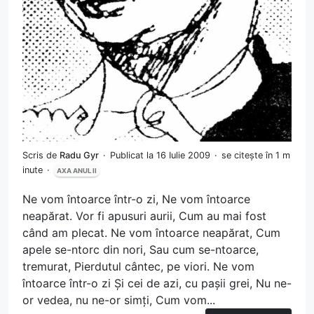
Scris de
Radu Gyr
Publicat la 16 Iulie 2009
se citește în 1 m
inute
AXA ANUL II
Ne vom întoarce într-o zi, Ne vom întoarce
neapărat. Vor fi apusuri aurii, Cum au mai fost
când am plecat. Ne vom întoarce neapărat, Cum
apele se-ntorc din nori, Sau cum se-ntoarce,
tremurat, Pierdutul cântec, pe viori. Ne vom
întoarce într-o zi Și cei de azi, cu pașii grei, Nu ne-
or vedea, nu ne-or simți, Cum vom...