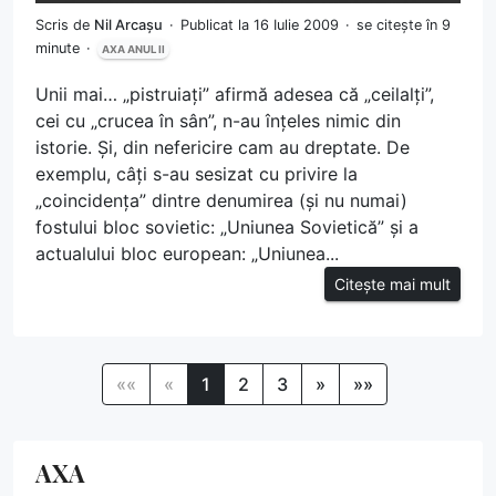
Scris de
Nil Arcașu
Publicat la 16 Iulie 2009
se citește în 9
minute
AXA ANUL II
Unii mai… „pistruiați” afirmă adesea că „ceilalți”,
cei cu „crucea în sân”, n-au înțeles nimic din
istorie. Și, din nefericire cam au dreptate. De
exemplu, câți s-au sesizat cu privire la
„coincidența” dintre denumirea (și nu numai)
fostului bloc sovietic: „Uniunea Sovietică” și a
actualului bloc european: „Uniunea...
Citește mai mult
««
«
1
2
3
»
»»
AXA