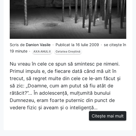
Scris de
Danion Vasile
Publicat la 16 Iulie 2009
se citește în
19 minute
AXA ANUL II
Cetatea Creștină
Nu vreau în cele ce spun să smintesc pe nimeni.
Primul impuls e, de fiecare dată când mă uit în
trecut, să regret multe din cele ce le-am făcut și
să zic: „Doamne, cum am putut să fiu atât de
rătăcit?”… În adolescență, mulțumită bunului
Dumnezeu, eram foarte puternic din punct de
vedere fizic și aveam și o inteligență...
Citește mai mult