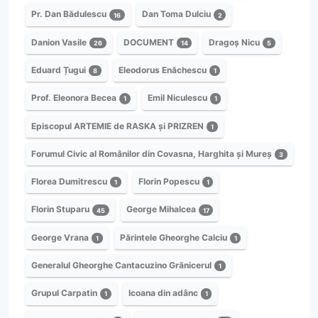
Pr. Dan Bădulescu
Dan Toma Dulciu
16
2
Danion Vasile
DOCUMENT
Dragoș Nicu
26
14
5
Eduard Țugui
Eleodorus Enăchescu
8
1
Prof. Eleonora Becea
Emil Niculescu
1
1
Episcopul ARTEMIE de RASKA și PRIZREN
1
Forumul Civic al Românilor din Covasna, Harghita și Mureș
3
Florea Dumitrescu
Florin Popescu
1
1
Florin Stuparu
George Mihalcea
45
17
George Vrana
Părintele Gheorghe Calciu
1
1
Generalul Gheorghe Cantacuzino Grănicerul
1
Grupul Carpatin
Icoana din adânc
1
1