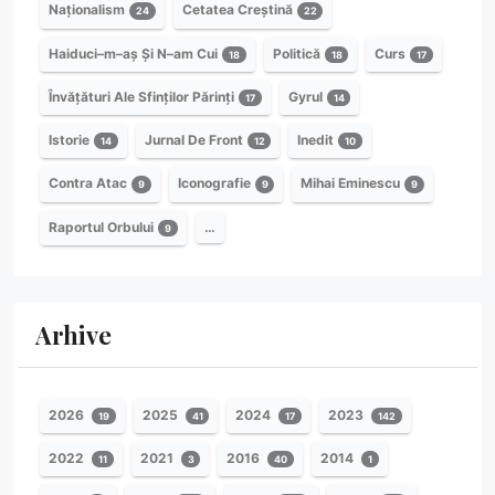
Naționalism
Cetatea Creștină
24
22
Haiduci–m–aș Și N–am Cui
Politică
Curs
18
18
17
Învățături Ale Sfinților Părinți
Gyrul
17
14
Istorie
Jurnal De Front
Inedit
14
12
10
Contra Atac
Iconografie
Mihai Eminescu
9
9
9
Raportul Orbului
…
9
Arhive
2026
2025
2024
2023
19
41
17
142
2022
2021
2016
2014
11
3
40
1