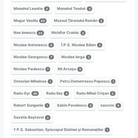
Monahul Leontie
Monahul Teodot
3
3
Mugur Vasiliu
Muzeul Țăranului Român
63
2
Nae Ionescu
Nichifor Crainic
23
2
Nicolae Antonescu
Î.P.S. Nicolae Bălan
3
2
Nicolae Georgescu
Nicolae Iorga
7
2
Nicolae Paulescu
Nil Arcașu
1
9
Octavian Mihalcea
Petru Demetrescu Popescu
1
1
Radu Gyr
Radu Ilaș
Radu Mihai Crișan
26
4
2
Robert Sungenis
Sabin Pavelescu
saccsiv
1
3
5
Savatie Baștovoi
3
† P.S. Sebastian, Episcopul Slatinei și Romanaților
1