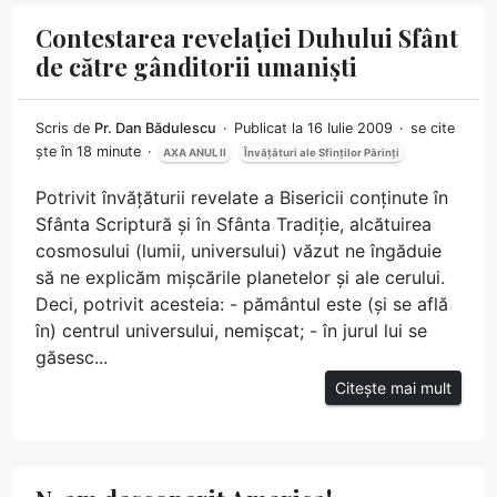
Contestarea revelației Duhului Sfânt
de către gânditorii umaniști
Scris de
Pr. Dan Bădulescu
Publicat la 16 Iulie 2009
se cite
ște în 18 minute
AXA ANUL II
Învățături ale Sfinților Părinți
Potrivit învățăturii revelate a Bisericii conținute în
Sfânta Scriptură și în Sfânta Tradiție, alcătuirea
cosmosului (lumii, universului) văzut ne îngăduie
să ne explicăm mișcările planetelor și ale cerului.
Deci, potrivit acesteia: - pământul este (și se află
în) centrul universului, nemișcat; - în jurul lui se
găsesc...
Citește mai mult