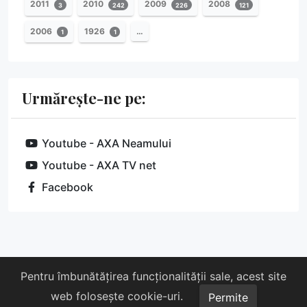
2011
2010
2009
2008
3
242
226
121
2006
1926
…
1
1
Urmărește-ne pe:
Youtube - AXA Neamului
Youtube - AXA TV net
Facebook
Despre noi
Susține-ne
Contact
Pentru îmbunătățirea funcționalității sale, acest site
web folosește cookie-uri.
Copyright © 2026 AXA. Toate drepturile rezervate.
Permite