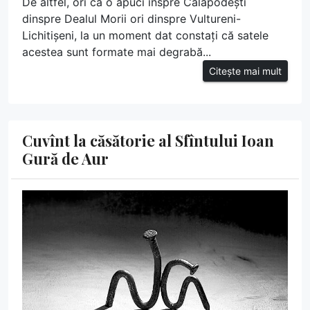
De altfel, ori că o apuci înspre Calapodești
dinspre Dealul Morii ori dinspre Vultureni-
Lichitișeni, la un moment dat constați că satele
acestea sunt formate mai degrabă...
Citește mai mult
Cuvînt la căsătorie al Sfîntului Ioan
Gură de Aur