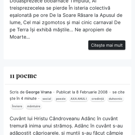
Douăsprezece bobârnace Timpului, Al
treisprezecelea se pierde În isteria colectivă
eșalonată pe ore De la Soare Răsare la Apusul de
lume, Cel mai zgomotos și mai cinic carnaval De
pe Terra își exhibă măștile… Ne apropiem de
Moarte...
Citește mai mult
11 poeme
Scris de
George Vrana
Publicat la 8 Februarie 2008
se cite
ște în 4 minute
social
poezie
AXA ANUL I
credință
duhovnic
Înviere
mântuire
Cuvânt lui Hristu Cândroveanu Adânc în cuvânt
tremură inima unui strămoș. Adânc în cuvânt s-au
adăpostit căprioarele, și munții s-au făcut câmpie