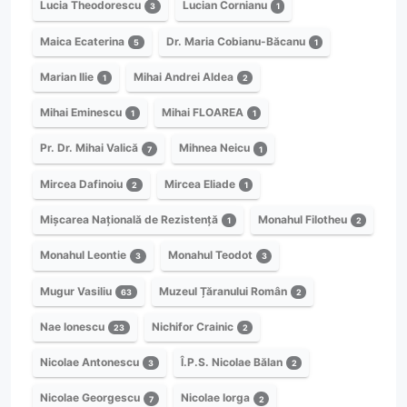
Lucia Theodorescu
Lucian Cornianu
3
1
Maica Ecaterina
Dr. Maria Cobianu-Băcanu
5
1
Marian Ilie
Mihai Andrei Aldea
1
2
Mihai Eminescu
Mihai FLOAREA
1
1
Pr. Dr. Mihai Valică
Mihnea Neicu
7
1
Mircea Dafinoiu
Mircea Eliade
2
1
Mișcarea Națională de Rezistență
Monahul Filotheu
1
2
Monahul Leontie
Monahul Teodot
3
3
Mugur Vasiliu
Muzeul Țăranului Român
63
2
Nae Ionescu
Nichifor Crainic
23
2
Nicolae Antonescu
Î.P.S. Nicolae Bălan
3
2
Nicolae Georgescu
Nicolae Iorga
7
2