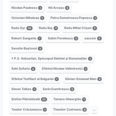
Nicolae Paulescu
Nil Arcașu
1
9
Octavian Mihalcea
Petru Demetrescu Popescu
1
1
Radu Gyr
Radu Ilaș
Radu Mihai Crișan
26
4
2
Robert Sungenis
Sabin Pavelescu
saccsiv
1
3
5
Savatie Baștovoi
3
† P.S. Sebastian, Episcopul Slatinei și Romanaților
1
Sebi Șufariu
Sfântul Nicolae Velimirovici
2
1
Sfântul Teofilact al Bulgariei
Silvian-Emanuel Man
1
5
Simon Telkes
Sorin Dumitrescu
1
5
Ștefan Plămădeală
Tamara Gheorghiu
22
1
Teodor Crăciunescu
Theodor Codreanu
…
1
9