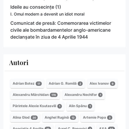
Ideile au consecințe (1)
I. Omul modern a devenit un idiot moral
Comunicat de presă: Comemorarea victimelor
civile ale bombardamentelor anglo-americane
declanșate în ziua de 4 Aprilie 1944
Autori
Adrian Botez
Adrian G. Romilă
Alex Ivanov
17
2
9
Alexandru Mărchidan
Alexandru Nechifor
178
1
Părintele Alexie Ksutasvili
Alin Spânu
1
1
Alina Glod
Anghel Rugină
Artemie Popa
30
12
3
Asociația 4 Aprilie
Aurel C. Popovici
AXA
10
1
33