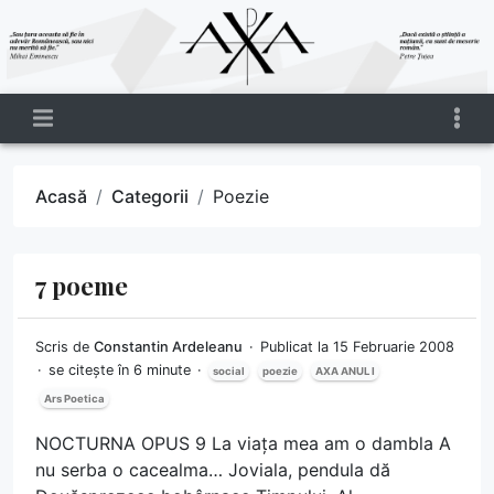
Acasă
Categorii
Poezie
7 poeme
Scris de
Constantin Ardeleanu
Publicat la 15 Februarie 2008
se citește în 6 minute
social
poezie
AXA ANUL I
Ars Poetica
NOCTURNA OPUS 9 La viața mea am o dambla A
nu serba o cacealma… Joviala, pendula dă