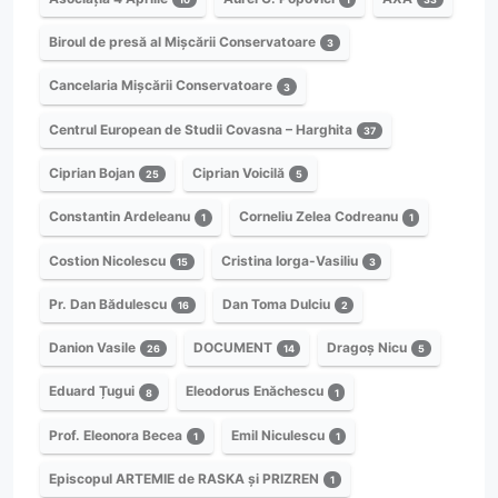
Biroul de presă al Mișcării Conservatoare
3
Cancelaria Mișcării Conservatoare
3
Centrul European de Studii Covasna – Harghita
37
Ciprian Bojan
Ciprian Voicilă
25
5
Constantin Ardeleanu
Corneliu Zelea Codreanu
1
1
Costion Nicolescu
Cristina Iorga-Vasiliu
15
3
Pr. Dan Bădulescu
Dan Toma Dulciu
16
2
Danion Vasile
DOCUMENT
Dragoș Nicu
26
14
5
Eduard Țugui
Eleodorus Enăchescu
8
1
Prof. Eleonora Becea
Emil Niculescu
1
1
Episcopul ARTEMIE de RASKA și PRIZREN
1