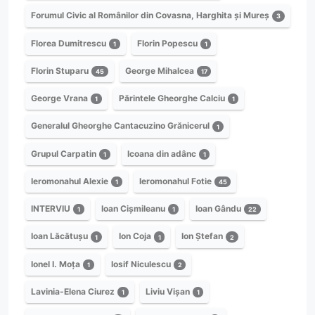
Forumul Civic al Românilor din Covasna, Harghita și Mureș
3
Florea Dumitrescu
Florin Popescu
1
1
Florin Stuparu
George Mihalcea
45
17
George Vrana
Părintele Gheorghe Calciu
1
1
Generalul Gheorghe Cantacuzino Grănicerul
1
Grupul Carpatin
Icoana din adânc
1
1
Ieromonahul Alexie
Ieromonahul Fotie
1
45
INTERVIU
Ioan Cișmileanu
Ioan Gându
1
1
22
Ioan Lăcătușu
Ion Coja
Ion Ștefan
1
1
2
Ionel I. Moța
Iosif Niculescu
1
2
Lavinia-Elena Ciurez
Liviu Vișan
1
1