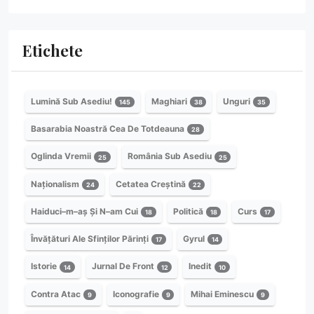
Etichete
Lumină Sub Asediu!
Maghiari
Unguri
145
38
35
Basarabia Noastră Cea De Totdeauna
28
Oglinda Vremii
România Sub Asediu
25
25
Naționalism
Cetatea Creștină
24
22
Haiduci–m–aș Și N–am Cui
Politică
Curs
18
18
17
Învățături Ale Sfinților Părinți
Gyrul
17
14
Istorie
Jurnal De Front
Inedit
14
12
10
Contra Atac
Iconografie
Mihai Eminescu
9
9
9