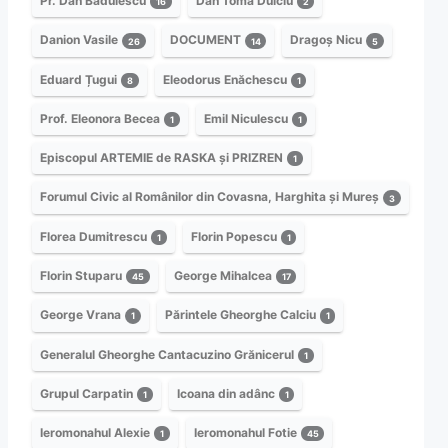
Pr. Dan Bădulescu
Dan Toma Dulciu
16
2
Danion Vasile
DOCUMENT
Dragoș Nicu
26
14
5
Eduard Țugui
Eleodorus Enăchescu
8
1
Prof. Eleonora Becea
Emil Niculescu
1
1
Episcopul ARTEMIE de RASKA și PRIZREN
1
Forumul Civic al Românilor din Covasna, Harghita și Mureș
3
Florea Dumitrescu
Florin Popescu
1
1
Florin Stuparu
George Mihalcea
45
17
George Vrana
Părintele Gheorghe Calciu
1
1
Generalul Gheorghe Cantacuzino Grănicerul
1
Grupul Carpatin
Icoana din adânc
1
1
Ieromonahul Alexie
Ieromonahul Fotie
1
45