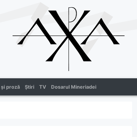
 și proză
Știri
TV
Dosarul Mineriadei