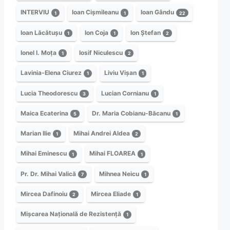
INTERVIU
Ioan Cișmileanu
Ioan Gându
1
1
22
Ioan Lăcătușu
Ion Coja
Ion Ștefan
1
1
2
Ionel I. Moța
Iosif Niculescu
1
2
Lavinia-Elena Ciurez
Liviu Vișan
1
1
Lucia Theodorescu
Lucian Cornianu
3
1
Maica Ecaterina
Dr. Maria Cobianu-Băcanu
5
1
Marian Ilie
Mihai Andrei Aldea
1
2
Mihai Eminescu
Mihai FLOAREA
1
1
Pr. Dr. Mihai Valică
Mihnea Neicu
7
1
Mircea Dafinoiu
Mircea Eliade
2
1
Mișcarea Națională de Rezistență
1