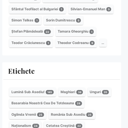
Sfântul Teofilact al Bulgariei
Silvian-Emanuel Man
1
5
Simon Telkes
Sorin Dumitrescu
1
5
Ștefan Plămădeală
Tamara Gheorghiu
22
1
Teodor Crăciunescu
Theodor Codreanu
…
1
9
Etichete
Lumină Sub Asediu!
Maghiari
Unguri
145
38
35
Basarabia Noastră Cea De Totdeauna
28
Oglinda Vremii
România Sub Asediu
25
25
Naționalism
Cetatea Creștină
24
22