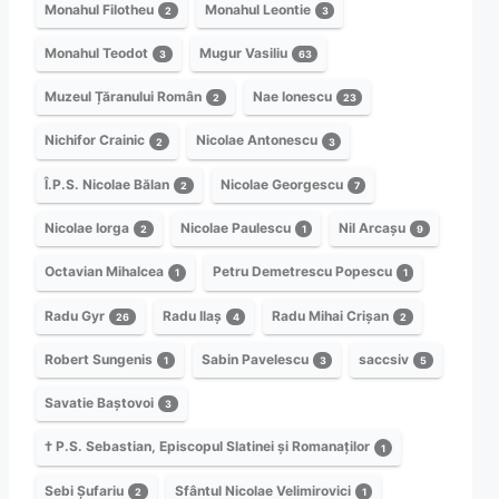
Monahul Filotheu
Monahul Leontie
2
3
Monahul Teodot
Mugur Vasiliu
3
63
Muzeul Țăranului Român
Nae Ionescu
2
23
Nichifor Crainic
Nicolae Antonescu
2
3
Î.P.S. Nicolae Bălan
Nicolae Georgescu
2
7
Nicolae Iorga
Nicolae Paulescu
Nil Arcașu
2
1
9
Octavian Mihalcea
Petru Demetrescu Popescu
1
1
Radu Gyr
Radu Ilaș
Radu Mihai Crișan
26
4
2
Robert Sungenis
Sabin Pavelescu
saccsiv
1
3
5
Savatie Baștovoi
3
† P.S. Sebastian, Episcopul Slatinei și Romanaților
1
Sebi Șufariu
Sfântul Nicolae Velimirovici
2
1