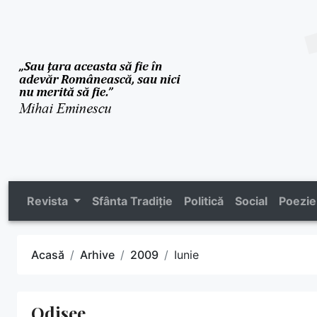
Revista
Sfânta Tradiție
Politică
Social
Poezie
Acasă
Arhive
2009
Iunie
Odisee