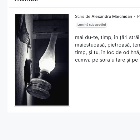
Scris de
Alexandru Mărchidan
P
Lumină sub asediu!
mai du-te, timp, în țări stră
maiestuoasă, pietroasă, temu
timp, și tu, în loc de odihnă
cumva pe sora uitare și pe s