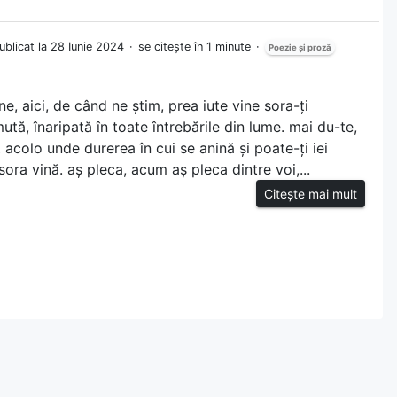
ublicat la 28 Iunie 2024
se citește în 1 minute
Poezie și proză
ine, aici, de când ne știm, prea iute vine sora-ți
tă, înaripată în toate întrebările din lume. mai du-te,
, acolo unde durerea în cui se anină și poate-ți iei
ora vină. aș pleca, acum aș pleca dintre voi,...
Citește mai mult