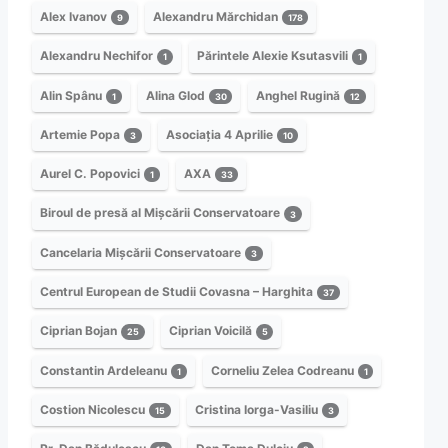
Alex Ivanov
Alexandru Mărchidan
9
178
Alexandru Nechifor
Părintele Alexie Ksutasvili
1
1
Alin Spânu
Alina Glod
Anghel Rugină
1
30
12
Artemie Popa
Asociația 4 Aprilie
3
10
Aurel C. Popovici
AXA
1
33
Biroul de presă al Mișcării Conservatoare
3
Cancelaria Mișcării Conservatoare
3
Centrul European de Studii Covasna – Harghita
37
Ciprian Bojan
Ciprian Voicilă
25
5
Constantin Ardeleanu
Corneliu Zelea Codreanu
1
1
Costion Nicolescu
Cristina Iorga-Vasiliu
15
3