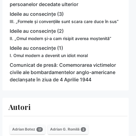
persoanelor decedate ulterior
Ideile au consecințe (3)
III. „Formele și convențiile sunt scara care duce în sus”
Ideile au consecințe (2)
II. „Omul modern și-a cam risipit averea moștenită”
Ideile au consecințe (1)
I. Omul modern a devenit un idiot moral
Comunicat de presă: Comemorarea victimelor
civile ale bombardamentelor anglo-americane
declanșate în ziua de 4 Aprilie 1944
Autori
Adrian Botez
Adrian G. Romilă
17
2