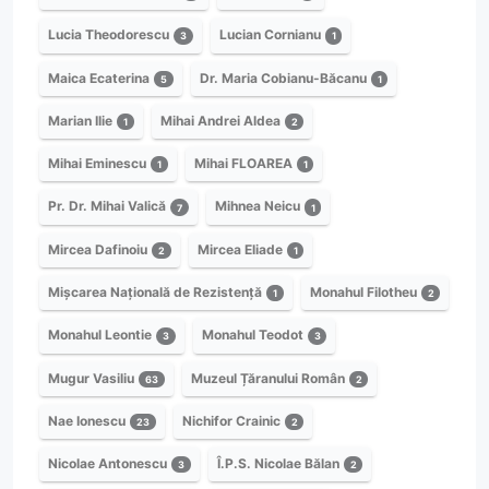
Lucia Theodorescu
Lucian Cornianu
3
1
Maica Ecaterina
Dr. Maria Cobianu-Băcanu
5
1
Marian Ilie
Mihai Andrei Aldea
1
2
Mihai Eminescu
Mihai FLOAREA
1
1
Pr. Dr. Mihai Valică
Mihnea Neicu
7
1
Mircea Dafinoiu
Mircea Eliade
2
1
Mișcarea Națională de Rezistență
Monahul Filotheu
1
2
Monahul Leontie
Monahul Teodot
3
3
Mugur Vasiliu
Muzeul Țăranului Român
63
2
Nae Ionescu
Nichifor Crainic
23
2
Nicolae Antonescu
Î.P.S. Nicolae Bălan
3
2