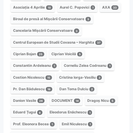
Asociația 4 Aprilie
Aurel C. Popovici
AXA
10
1
33
Biroul de presă al Mișcării Conservatoare
3
Cancelaria Mișcării Conservatoare
3
Centrul European de Studii Covasna – Harghita
37
Ciprian Bojan
Ciprian Voicilă
25
5
Constantin Ardeleanu
Corneliu Zelea Codreanu
1
1
Costion Nicolescu
Cristina Iorga-Vasiliu
15
3
Pr. Dan Bădulescu
Dan Toma Dulciu
16
2
Danion Vasile
DOCUMENT
Dragoș Nicu
26
14
5
Eduard Țugui
Eleodorus Enăchescu
8
1
Prof. Eleonora Becea
Emil Niculescu
1
1