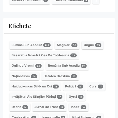
Teodor Crăciunescu
Theodor Codreanu
…
1
9
Etichete
Lumină Sub Asediu!
Maghiari
Unguri
145
38
35
Basarabia Noastră Cea De Totdeauna
28
Oglinda Vremii
România Sub Asediu
25
25
Naționalism
Cetatea Creștină
24
22
Haiduci–m–aș Și N–am Cui
Politică
Curs
18
18
17
Învățături Ale Sfinților Părinți
Gyrul
17
14
Istorie
Jurnal De Front
Inedit
14
12
10
Contra Atac
Iconografie
Mihai Eminescu
9
9
9