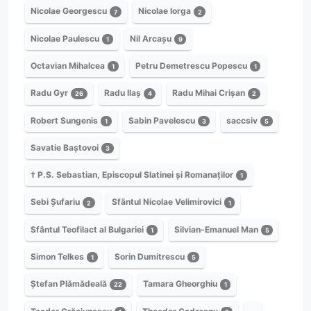
Nicolae Georgescu
Nicolae Iorga
7
2
Nicolae Paulescu
Nil Arcașu
1
9
Octavian Mihalcea
Petru Demetrescu Popescu
1
1
Radu Gyr
Radu Ilaș
Radu Mihai Crișan
26
4
2
Robert Sungenis
Sabin Pavelescu
saccsiv
1
3
5
Savatie Baștovoi
3
† P.S. Sebastian, Episcopul Slatinei și Romanaților
1
Sebi Șufariu
Sfântul Nicolae Velimirovici
2
1
Sfântul Teofilact al Bulgariei
Silvian-Emanuel Man
1
5
Simon Telkes
Sorin Dumitrescu
1
5
Ștefan Plămădeală
Tamara Gheorghiu
22
1