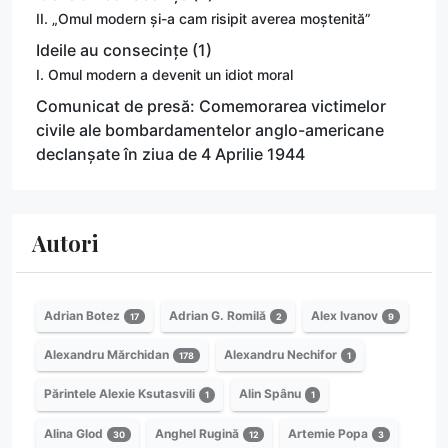
II. „Omul modern și-a cam risipit averea moștenită”
Ideile au consecințe (1)
I. Omul modern a devenit un idiot moral
Comunicat de presă: Comemorarea victimelor
civile ale bombardamentelor anglo-americane
declanșate în ziua de 4 Aprilie 1944
Autori
Adrian Botez
Adrian G. Romilă
Alex Ivanov
17
2
9
Alexandru Mărchidan
Alexandru Nechifor
178
1
Părintele Alexie Ksutasvili
Alin Spânu
1
1
Alina Glod
Anghel Rugină
Artemie Popa
30
12
3