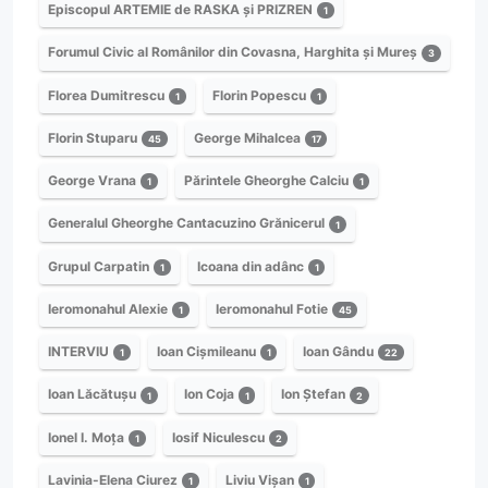
Episcopul ARTEMIE de RASKA și PRIZREN
1
Forumul Civic al Românilor din Covasna, Harghita și Mureș
3
Florea Dumitrescu
Florin Popescu
1
1
Florin Stuparu
George Mihalcea
45
17
George Vrana
Părintele Gheorghe Calciu
1
1
Generalul Gheorghe Cantacuzino Grănicerul
1
Grupul Carpatin
Icoana din adânc
1
1
Ieromonahul Alexie
Ieromonahul Fotie
1
45
INTERVIU
Ioan Cișmileanu
Ioan Gându
1
1
22
Ioan Lăcătușu
Ion Coja
Ion Ștefan
1
1
2
Ionel I. Moța
Iosif Niculescu
1
2
Lavinia-Elena Ciurez
Liviu Vișan
1
1