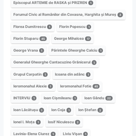
Episcopul ARTEMIE de RASKA și PRIZREN
1
Forumul Civic al Românilor din Covasna, Harghita și Mureș
3
Florea Dumitrescu
Florin Popescu
1
1
Florin Stuparu
George Mihalcea
45
17
George Vrana
Părintele Gheorghe Calciu
1
1
Generalul Gheorghe Cantacuzino Grănicerul
1
Grupul Carpatin
Icoana din adânc
1
1
Ieromonahul Alexie
Ieromonahul Fotie
1
45
INTERVIU
Ioan Cișmileanu
Ioan Gându
1
1
22
Ioan Lăcătușu
Ion Coja
Ion Ștefan
1
1
2
Ionel I. Moța
Iosif Niculescu
1
2
Lavinia-Elena Ciurez
Liviu Vișan
1
1