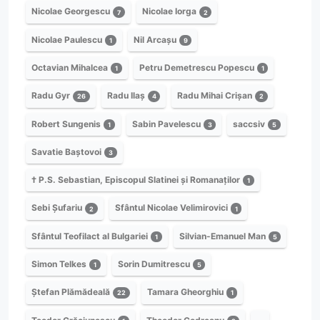
Nicolae Georgescu
Nicolae Iorga
7
2
Nicolae Paulescu
Nil Arcașu
1
9
Octavian Mihalcea
Petru Demetrescu Popescu
1
1
Radu Gyr
Radu Ilaș
Radu Mihai Crișan
26
4
2
Robert Sungenis
Sabin Pavelescu
saccsiv
1
3
5
Savatie Baștovoi
3
† P.S. Sebastian, Episcopul Slatinei și Romanaților
1
Sebi Șufariu
Sfântul Nicolae Velimirovici
2
1
Sfântul Teofilact al Bulgariei
Silvian-Emanuel Man
1
5
Simon Telkes
Sorin Dumitrescu
1
5
Ștefan Plămădeală
Tamara Gheorghiu
22
1