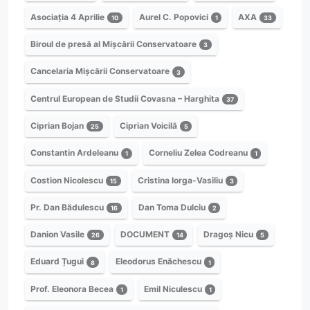
Asociația 4 Aprilie
Aurel C. Popovici
AXA
10
1
33
Biroul de presă al Mișcării Conservatoare
3
Cancelaria Mișcării Conservatoare
3
Centrul European de Studii Covasna – Harghita
37
Ciprian Bojan
Ciprian Voicilă
25
5
Constantin Ardeleanu
Corneliu Zelea Codreanu
1
1
Costion Nicolescu
Cristina Iorga-Vasiliu
15
3
Pr. Dan Bădulescu
Dan Toma Dulciu
16
2
Danion Vasile
DOCUMENT
Dragoș Nicu
26
14
5
Eduard Țugui
Eleodorus Enăchescu
8
1
Prof. Eleonora Becea
Emil Niculescu
1
1