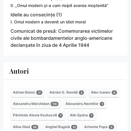
II. „Omul modern și-a cam risipit averea moștenită”
Ideile au consecințe (1)
I. Omul modern a devenit un idiot moral
Comunicat de presă: Comemorarea victimelor
civile ale bombardamentelor anglo-americane
declanșate în ziua de 4 Aprilie 1944
Autori
Adrian Botez
Adrian G. Romilă
Alex Ivanov
17
2
9
Alexandru Mărchidan
Alexandru Nechifor
178
1
Părintele Alexie Ksutasvili
Alin Spânu
1
1
Alina Glod
Anghel Rugină
Artemie Popa
30
12
3