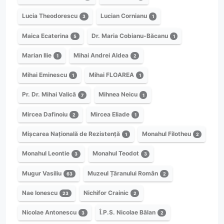
Lucia Theodorescu
Lucian Cornianu
3
1
Maica Ecaterina
Dr. Maria Cobianu-Băcanu
5
1
Marian Ilie
Mihai Andrei Aldea
1
2
Mihai Eminescu
Mihai FLOAREA
1
1
Pr. Dr. Mihai Valică
Mihnea Neicu
7
1
Mircea Dafinoiu
Mircea Eliade
2
1
Mișcarea Națională de Rezistență
Monahul Filotheu
1
2
Monahul Leontie
Monahul Teodot
3
3
Mugur Vasiliu
Muzeul Țăranului Român
63
2
Nae Ionescu
Nichifor Crainic
23
2
Nicolae Antonescu
Î.P.S. Nicolae Bălan
3
2