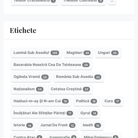
Teodor Crăciunescu
Theodor Codreanu
…
1
9
Etichete
Lumină Sub Asediu!
Maghiari
Unguri
145
38
35
Basarabia Noastră Cea De Totdeauna
28
Oglinda Vremii
România Sub Asediu
25
25
Naționalism
Cetatea Creștină
24
22
Haiduci–m–aș Și N–am Cui
Politică
Curs
18
18
17
Învățături Ale Sfinților Părinți
Gyrul
17
14
Istorie
Jurnal De Front
Inedit
14
12
10
Contra Atac
Iconografie
Mihai Eminescu
9
9
9