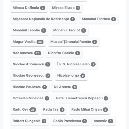
Mircea Dafinoiu
Mircea Eliade
2
1
Mișcarea Națională de Rezistență
Monahul Filotheu
1
2
Monahul Leontie
Monahul Teodot
3
3
Mugur Vasiliu
Muzeul Țăranului Român
63
2
Nae Ionescu
Nichifor Crainic
23
2
Nicolae Antonescu
Î.P.S. Nicolae Bălan
3
2
Nicolae Georgescu
Nicolae Iorga
7
2
Nicolae Paulescu
Nil Arcașu
1
9
Octavian Mihalcea
Petru Demetrescu Popescu
1
1
Radu Gyr
Radu Ilaș
Radu Mihai Crișan
26
4
2
Robert Sungenis
Sabin Pavelescu
saccsiv
1
3
5