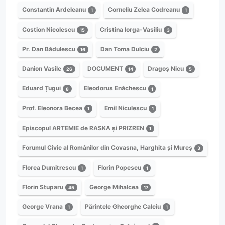
Constantin Ardeleanu
Corneliu Zelea Codreanu
1
1
Costion Nicolescu
Cristina Iorga-Vasiliu
15
3
Pr. Dan Bădulescu
Dan Toma Dulciu
16
2
Danion Vasile
DOCUMENT
Dragoș Nicu
26
14
5
Eduard Țugui
Eleodorus Enăchescu
8
1
Prof. Eleonora Becea
Emil Niculescu
1
1
Episcopul ARTEMIE de RASKA și PRIZREN
1
Forumul Civic al Românilor din Covasna, Harghita și Mureș
3
Florea Dumitrescu
Florin Popescu
1
1
Florin Stuparu
George Mihalcea
45
17
George Vrana
Părintele Gheorghe Calciu
1
1