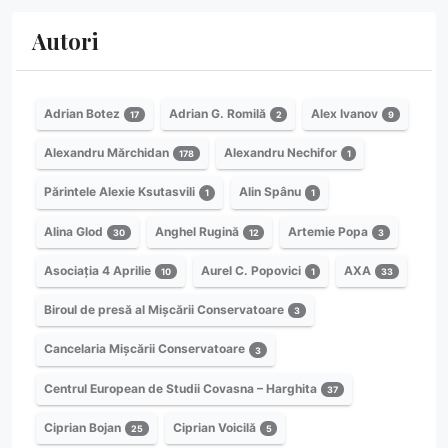
Autori
Adrian Botez
Adrian G. Romilă
Alex Ivanov
17
2
9
Alexandru Mărchidan
Alexandru Nechifor
178
1
Părintele Alexie Ksutasvili
Alin Spânu
1
1
Alina Glod
Anghel Rugină
Artemie Popa
30
12
3
Asociația 4 Aprilie
Aurel C. Popovici
AXA
10
1
33
Biroul de presă al Mișcării Conservatoare
3
Cancelaria Mișcării Conservatoare
3
Centrul European de Studii Covasna – Harghita
37
Ciprian Bojan
Ciprian Voicilă
25
5