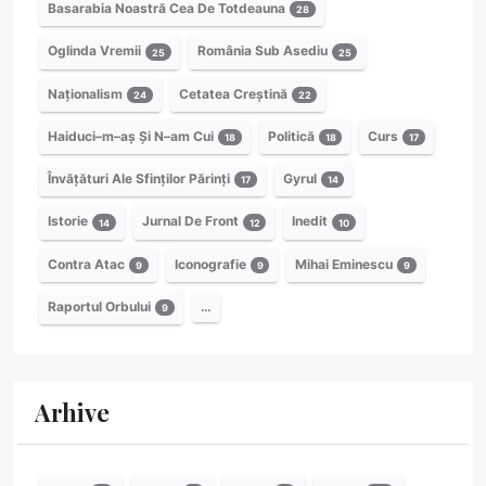
Basarabia Noastră Cea De Totdeauna
28
Oglinda Vremii
România Sub Asediu
25
25
Naționalism
Cetatea Creștină
24
22
Haiduci–m–aș Și N–am Cui
Politică
Curs
18
18
17
Învățături Ale Sfinților Părinți
Gyrul
17
14
Istorie
Jurnal De Front
Inedit
14
12
10
Contra Atac
Iconografie
Mihai Eminescu
9
9
9
Raportul Orbului
…
9
Arhive