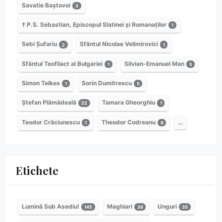
Savatie Baștovoi
3
† P.S. Sebastian, Episcopul Slatinei și Romanaților
1
Sebi Șufariu
Sfântul Nicolae Velimirovici
2
1
Sfântul Teofilact al Bulgariei
Silvian-Emanuel Man
1
5
Simon Telkes
Sorin Dumitrescu
1
5
Ștefan Plămădeală
Tamara Gheorghiu
22
1
Teodor Crăciunescu
Theodor Codreanu
…
1
9
Etichete
Lumină Sub Asediu!
Maghiari
Unguri
145
38
35