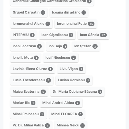
Generalul Gheorghe Cantacuzino Grănicerul
1
Grupul Carpatin
Icoana din adânc
1
1
Ieromonahul Alexie
Ieromonahul Fotie
1
45
INTERVIU
Ioan Cișmileanu
Ioan Gându
1
1
22
Ioan Lăcătușu
Ion Coja
Ion Ștefan
1
1
2
Ionel I. Moța
Iosif Niculescu
1
2
Lavinia-Elena Ciurez
Liviu Vișan
1
1
Lucia Theodorescu
Lucian Cornianu
3
1
Maica Ecaterina
Dr. Maria Cobianu-Băcanu
5
1
Marian Ilie
Mihai Andrei Aldea
1
2
Mihai Eminescu
Mihai FLOAREA
1
1
Pr. Dr. Mihai Valică
Mihnea Neicu
7
1