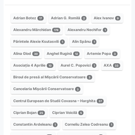
Adrian Botez
Adrian G. Romilă
Alex Ivanov
17
2
9
Alexandru Mărchidan
Alexandru Nechifor
178
1
Părintele Alexie Ksutasvili
Alin Spânu
1
1
Alina Glod
Anghel Rugină
Artemie Popa
30
12
3
Asociația 4 Aprilie
Aurel C. Popovici
AXA
10
1
33
Biroul de presă al Mișcării Conservatoare
3
Cancelaria Mișcării Conservatoare
3
Centrul European de Studii Covasna – Harghita
37
Ciprian Bojan
Ciprian Voicilă
25
5
Constantin Ardeleanu
Corneliu Zelea Codreanu
1
1