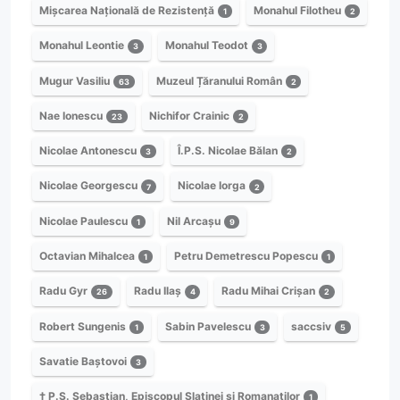
Mișcarea Națională de Rezistență
Monahul Filotheu
1
2
Monahul Leontie
Monahul Teodot
3
3
Mugur Vasiliu
Muzeul Țăranului Român
63
2
Nae Ionescu
Nichifor Crainic
23
2
Nicolae Antonescu
Î.P.S. Nicolae Bălan
3
2
Nicolae Georgescu
Nicolae Iorga
7
2
Nicolae Paulescu
Nil Arcașu
1
9
Octavian Mihalcea
Petru Demetrescu Popescu
1
1
Radu Gyr
Radu Ilaș
Radu Mihai Crișan
26
4
2
Robert Sungenis
Sabin Pavelescu
saccsiv
1
3
5
Savatie Baștovoi
3
† P.S. Sebastian, Episcopul Slatinei și Romanaților
1