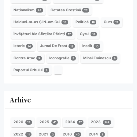
Naționalism
Cetatea Creștină
24
22
Haiduci–m–aș Și N–am Cui
Politică
Curs
18
18
17
Învățături Ale Sfinților Părinți
Gyrul
17
14
Istorie
Jurnal De Front
Inedit
14
12
10
Contra Atac
Iconografie
Mihai Eminescu
9
9
9
Raportul Orbului
…
9
Arhive
2026
2025
2024
2023
19
41
17
142
2022
2021
2016
2014
11
3
40
1