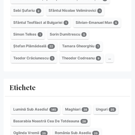
Sebi Șufariu
Sfântul Nicolae Velimirovici
2
1
Sfântul Teofilact al Bulgariei
Silvian-Emanuel Man
1
5
Simon Telkes
Sorin Dumitrescu
1
5
Ștefan Plămădeală
Tamara Gheorghiu
22
1
Teodor Crăciunescu
Theodor Codreanu
…
1
9
Etichete
Lumină Sub Asediu!
Maghiari
Unguri
145
38
35
Basarabia Noastră Cea De Totdeauna
28
Oglinda Vremii
România Sub Asediu
25
25