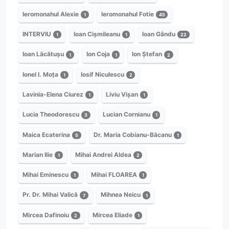
Ieromonahul Alexie
Ieromonahul Fotie
1
45
INTERVIU
Ioan Cișmileanu
Ioan Gându
1
1
22
Ioan Lăcătușu
Ion Coja
Ion Ștefan
1
1
2
Ionel I. Moța
Iosif Niculescu
1
2
Lavinia-Elena Ciurez
Liviu Vișan
1
1
Lucia Theodorescu
Lucian Cornianu
3
1
Maica Ecaterina
Dr. Maria Cobianu-Băcanu
5
1
Marian Ilie
Mihai Andrei Aldea
1
2
Mihai Eminescu
Mihai FLOAREA
1
1
Pr. Dr. Mihai Valică
Mihnea Neicu
7
1
Mircea Dafinoiu
Mircea Eliade
2
1