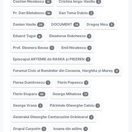
Costion Nicolescu
Cristina Iorga-Vasiliu
15
3
Pr. Dan Bădulescu
Dan Toma Dulciu
16
2
Danion Vasile
DOCUMENT
Dragoș Nicu
26
14
5
Eduard Țugui
Eleodorus Enăchescu
8
1
Prof. Eleonora Becea
Emil Niculescu
1
1
Episcopul ARTEMIE de RASKA și PRIZREN
1
Forumul Civic al Românilor din Covasna, Harghita și Mureș
3
Florea Dumitrescu
Florin Popescu
1
1
Florin Stuparu
George Mihalcea
45
17
George Vrana
Părintele Gheorghe Calciu
1
1
Generalul Gheorghe Cantacuzino Grănicerul
1
Grupul Carpatin
Icoana din adânc
1
1