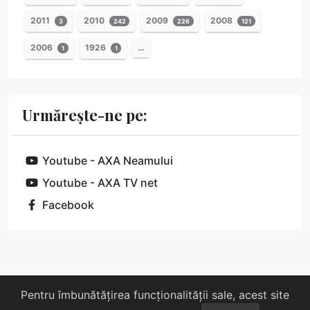
2011
2010
2009
2008
3
242
226
121
2006
1926
…
1
1
Urmărește-ne pe:
Youtube - AXA Neamului
Youtube - AXA TV net
Facebook
Despre noi
Susține-ne
Contact
Pentru îmbunătățirea funcționalității sale, acest site