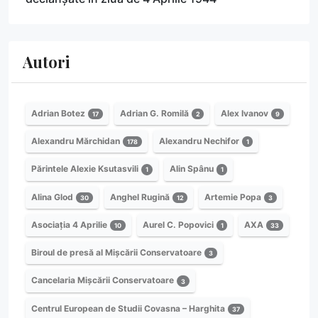
Autori
Adrian Botez
Adrian G. Romilă
Alex Ivanov
17
2
9
Alexandru Mărchidan
Alexandru Nechifor
178
1
Părintele Alexie Ksutasvili
Alin Spânu
1
1
Alina Glod
Anghel Rugină
Artemie Popa
30
12
3
Asociația 4 Aprilie
Aurel C. Popovici
AXA
10
1
33
Biroul de presă al Mișcării Conservatoare
3
Cancelaria Mișcării Conservatoare
3
Centrul European de Studii Covasna – Harghita
37