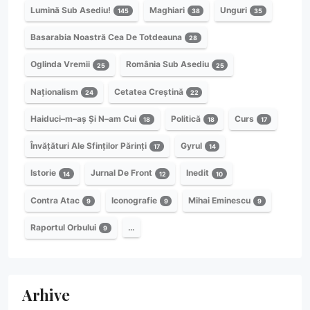
Lumină Sub Asediu!
Maghiari
Unguri
145
38
35
Basarabia Noastră Cea De Totdeauna
28
Oglinda Vremii
România Sub Asediu
25
25
Naționalism
Cetatea Creștină
24
22
Haiduci–m–aș Și N–am Cui
Politică
Curs
18
18
17
Învățături Ale Sfinților Părinți
Gyrul
17
14
Istorie
Jurnal De Front
Inedit
14
12
10
Contra Atac
Iconografie
Mihai Eminescu
9
9
9
Raportul Orbului
…
9
Arhive