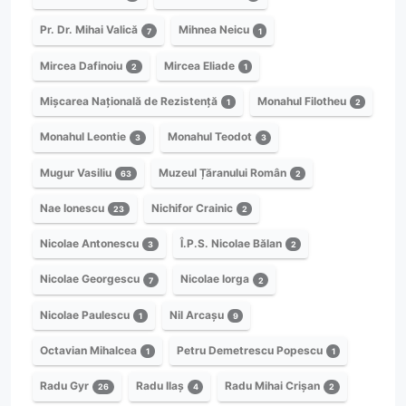
Pr. Dr. Mihai Valică
Mihnea Neicu
7
1
Mircea Dafinoiu
Mircea Eliade
2
1
Mișcarea Națională de Rezistență
Monahul Filotheu
1
2
Monahul Leontie
Monahul Teodot
3
3
Mugur Vasiliu
Muzeul Țăranului Român
63
2
Nae Ionescu
Nichifor Crainic
23
2
Nicolae Antonescu
Î.P.S. Nicolae Bălan
3
2
Nicolae Georgescu
Nicolae Iorga
7
2
Nicolae Paulescu
Nil Arcașu
1
9
Octavian Mihalcea
Petru Demetrescu Popescu
1
1
Radu Gyr
Radu Ilaș
Radu Mihai Crișan
26
4
2