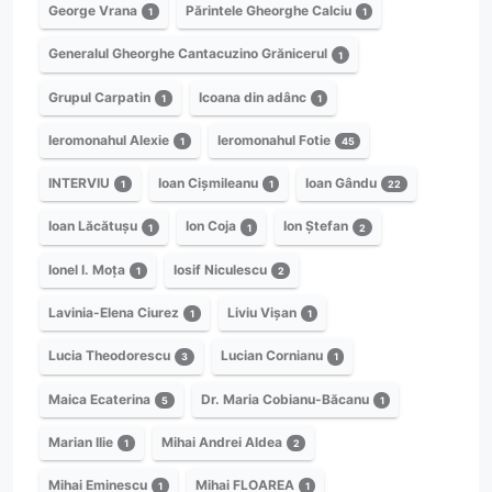
George Vrana
Părintele Gheorghe Calciu
1
1
Generalul Gheorghe Cantacuzino Grănicerul
1
Grupul Carpatin
Icoana din adânc
1
1
Ieromonahul Alexie
Ieromonahul Fotie
1
45
INTERVIU
Ioan Cișmileanu
Ioan Gându
1
1
22
Ioan Lăcătușu
Ion Coja
Ion Ștefan
1
1
2
Ionel I. Moța
Iosif Niculescu
1
2
Lavinia-Elena Ciurez
Liviu Vișan
1
1
Lucia Theodorescu
Lucian Cornianu
3
1
Maica Ecaterina
Dr. Maria Cobianu-Băcanu
5
1
Marian Ilie
Mihai Andrei Aldea
1
2
Mihai Eminescu
Mihai FLOAREA
1
1