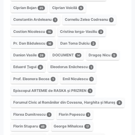
Ciprian Bojan
Ciprian Voicilă
25
5
Constantin Ardeleanu
Corneliu Zelea Codreanu
1
1
Costion Nicolescu
Cristina Iorga-Vasiliu
15
3
Pr. Dan Bădulescu
Dan Toma Dulciu
16
2
Danion Vasile
DOCUMENT
Dragoș Nicu
26
14
5
Eduard Țugui
Eleodorus Enăchescu
8
1
Prof. Eleonora Becea
Emil Niculescu
1
1
Episcopul ARTEMIE de RASKA și PRIZREN
1
Forumul Civic al Românilor din Covasna, Harghita și Mureș
3
Florea Dumitrescu
Florin Popescu
1
1
Florin Stuparu
George Mihalcea
45
17