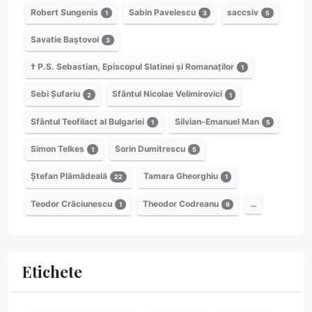
Robert Sungenis
Sabin Pavelescu
saccsiv
1
3
5
Savatie Baștovoi
3
† P.S. Sebastian, Episcopul Slatinei și Romanaților
1
Sebi Șufariu
Sfântul Nicolae Velimirovici
2
1
Sfântul Teofilact al Bulgariei
Silvian-Emanuel Man
1
5
Simon Telkes
Sorin Dumitrescu
1
5
Ștefan Plămădeală
Tamara Gheorghiu
22
1
Teodor Crăciunescu
Theodor Codreanu
…
1
9
Etichete