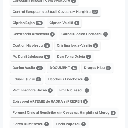
Cancelaria Mișcării Conservatoare
3
Centrul European de Studii Covasna – Harghita
37
Ciprian Bojan
Ciprian Voicilă
25
5
Constantin Ardeleanu
Corneliu Zelea Codreanu
1
1
Costion Nicolescu
Cristina Iorga-Vasiliu
15
3
Pr. Dan Bădulescu
Dan Toma Dulciu
16
2
Danion Vasile
DOCUMENT
Dragoș Nicu
26
14
5
Eduard Țugui
Eleodorus Enăchescu
8
1
Prof. Eleonora Becea
Emil Niculescu
1
1
Episcopul ARTEMIE de RASKA și PRIZREN
1
Forumul Civic al Românilor din Covasna, Harghita și Mureș
3
Florea Dumitrescu
Florin Popescu
1
1