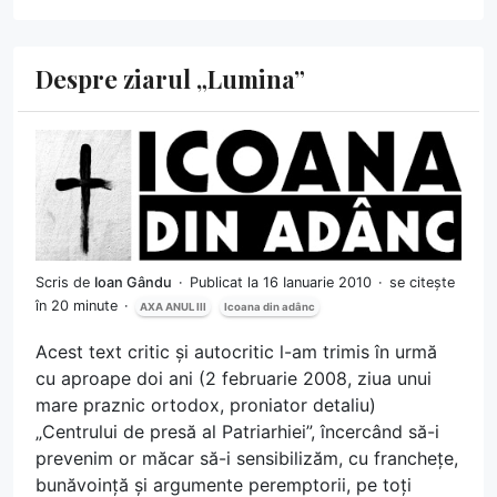
Despre ziarul „Lumina”
Scris de
Ioan Gându
Publicat la 16 Ianuarie 2010
se citește
în 20 minute
AXA ANUL III
Icoana din adânc
Acest text critic și autocritic l-am trimis în urmă
cu aproape doi ani (2 februarie 2008, ziua unui
mare praznic ortodox, proniator detaliu)
„Centrului de presă al Patriarhiei”, încercând să-i
prevenim or măcar să-i sensibilizăm, cu franchețe,
bunăvoință și argumente peremptorii, pe toți