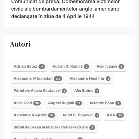
Comunicat de presă: Comemorarea victimelor
civile ale bombardamentelor anglo-americane
declanșate în ziua de 4 Aprilie 1944
Autori
Adrian Botez
Adrian G. Romilă
Alex Ivanov
17
2
9
Alexandru Mărchidan
Alexandru Nechifor
178
1
Părintele Alexie Ksutasvili
Alin Spânu
1
1
Alina Glod
Anghel Rugină
Artemie Popa
30
12
3
Asociația 4 Aprilie
Aurel C. Popovici
AXA
10
1
33
Biroul de presă al Mișcării Conservatoare
3