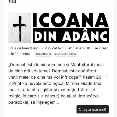
viu
Scris de
Ioan Gându
Publicat la 16 Februarie 2010
se citeșt
e în 14 minute
AXA ANUL III
Icoana din adânc
„Domnul este luminarea mea și Mântuitorul meu:
de cine mă voi teme? Domnul este apărătorul
vieții mele: de cine mă voi înfricoșa?” Psalm 26 - 1,
2 Printr-o nuvelă antologică, Mircea Eliade (mai
mult istoric al religiilor și mai puțin trăitor al
religiei în care s-a născut) ne ajută, întrucâtva
paradoxal, să înțelegem...
Citește mai mult