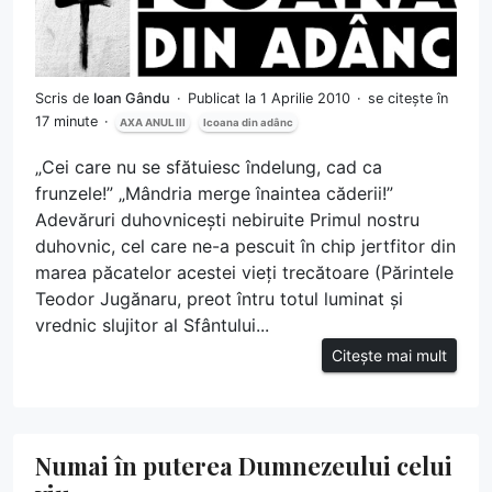
Scris de
Ioan Gându
Publicat la 1 Aprilie 2010
se citește în
17 minute
AXA ANUL III
Icoana din adânc
„Cei care nu se sfătuiesc îndelung, cad ca
frunzele!” „Mândria merge înaintea căderii!”
Adevăruri duhovnicești nebiruite Primul nostru
duhovnic, cel care ne-a pescuit în chip jertfitor din
marea păcatelor acestei vieți trecătoare (Părintele
Teodor Jugănaru, preot întru totul luminat și
vrednic slujitor al Sfântului...
Citește mai mult
Numai în puterea Dumnezeului celui