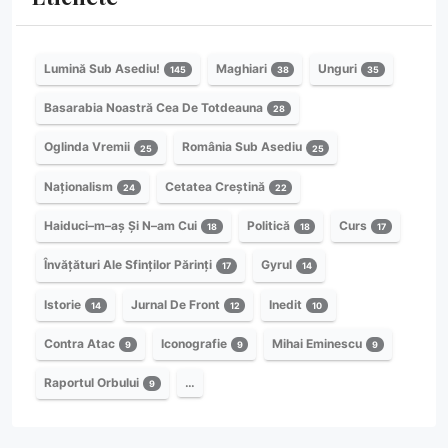
Lumină Sub Asediu!
Maghiari
Unguri
145
38
35
Basarabia Noastră Cea De Totdeauna
28
Oglinda Vremii
România Sub Asediu
25
25
Naționalism
Cetatea Creștină
24
22
Haiduci–m–aș Și N–am Cui
Politică
Curs
18
18
17
Învățături Ale Sfinților Părinți
Gyrul
17
14
Istorie
Jurnal De Front
Inedit
14
12
10
Contra Atac
Iconografie
Mihai Eminescu
9
9
9
Raportul Orbului
…
9