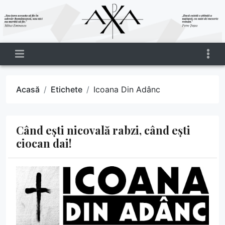
Acasă
Etichete
Icoana Din Adânc
Când ești nicovală rabzi, când ești
ciocan dai!