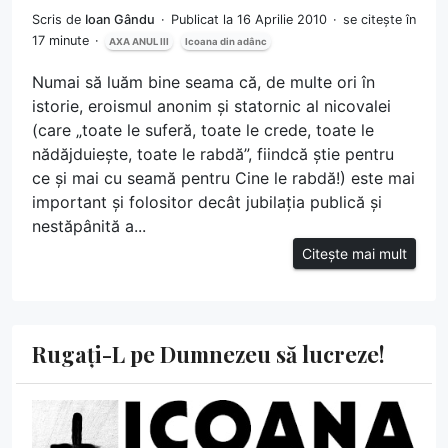
Scris de
Ioan Gându
Publicat la 16 Aprilie 2010
se citește în
17 minute
AXA ANUL III
Icoana din adânc
Numai să luăm bine seama că, de multe ori în
istorie, eroismul anonim și statornic al nicovalei
(care „toate le suferă, toate le crede, toate le
nădăjduiește, toate le rabdă”, fiindcă știe pentru
ce și mai cu seamă pentru Cine le rabdă!) este mai
important și folositor decât jubilația publică și
nestăpânită a...
Citește mai mult
Rugați-L pe Dumnezeu să lucreze!