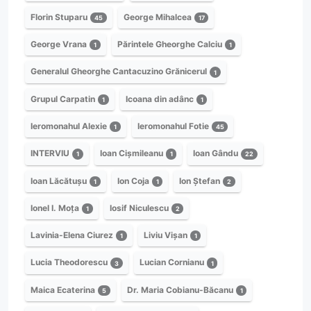
Florin Stuparu
George Mihalcea
45
17
George Vrana
Părintele Gheorghe Calciu
1
1
Generalul Gheorghe Cantacuzino Grănicerul
1
Grupul Carpatin
Icoana din adânc
1
1
Ieromonahul Alexie
Ieromonahul Fotie
1
45
INTERVIU
Ioan Cișmileanu
Ioan Gându
1
1
22
Ioan Lăcătușu
Ion Coja
Ion Ștefan
1
1
2
Ionel I. Moța
Iosif Niculescu
1
2
Lavinia-Elena Ciurez
Liviu Vișan
1
1
Lucia Theodorescu
Lucian Cornianu
3
1
Maica Ecaterina
Dr. Maria Cobianu-Băcanu
5
1