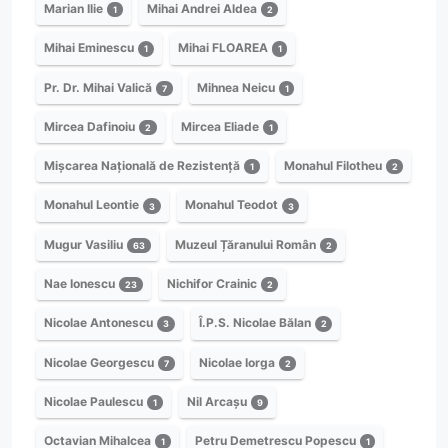
Marian Ilie
Mihai Andrei Aldea
1
2
Mihai Eminescu
Mihai FLOAREA
1
1
Pr. Dr. Mihai Valică
Mihnea Neicu
7
1
Mircea Dafinoiu
Mircea Eliade
2
1
Mișcarea Națională de Rezistență
Monahul Filotheu
1
2
Monahul Leontie
Monahul Teodot
3
3
Mugur Vasiliu
Muzeul Țăranului Român
63
2
Nae Ionescu
Nichifor Crainic
23
2
Nicolae Antonescu
Î.P.S. Nicolae Bălan
3
2
Nicolae Georgescu
Nicolae Iorga
7
2
Nicolae Paulescu
Nil Arcașu
1
9
Octavian Mihalcea
Petru Demetrescu Popescu
1
1