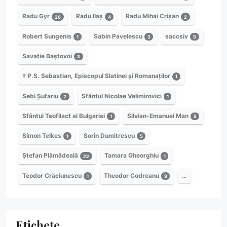
Radu Gyr
Radu Ilaș
Radu Mihai Crișan
26
4
2
Robert Sungenis
Sabin Pavelescu
saccsiv
1
3
5
Savatie Baștovoi
3
† P.S. Sebastian, Episcopul Slatinei și Romanaților
1
Sebi Șufariu
Sfântul Nicolae Velimirovici
2
1
Sfântul Teofilact al Bulgariei
Silvian-Emanuel Man
1
5
Simon Telkes
Sorin Dumitrescu
1
5
Ștefan Plămădeală
Tamara Gheorghiu
22
1
Teodor Crăciunescu
Theodor Codreanu
…
1
9
Etichete