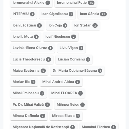
Ieromonahul Alexie
Ieromonahul Fotie
1
45
INTERVIU
Ioan Cișmileanu
Ioan Gându
1
1
22
Ioan Lăcătușu
Ion Coja
Ion Ștefan
1
1
2
Ionel I. Moța
Iosif Niculescu
1
2
Lavinia-Elena Ciurez
Liviu Vișan
1
1
Lucia Theodorescu
Lucian Cornianu
3
1
Maica Ecaterina
Dr. Maria Cobianu-Băcanu
5
1
Marian Ilie
Mihai Andrei Aldea
1
2
Mihai Eminescu
Mihai FLOAREA
1
1
Pr. Dr. Mihai Valică
Mihnea Neicu
7
1
Mircea Dafinoiu
Mircea Eliade
2
1
Mișcarea Națională de Rezistență
Monahul Filotheu
1
2