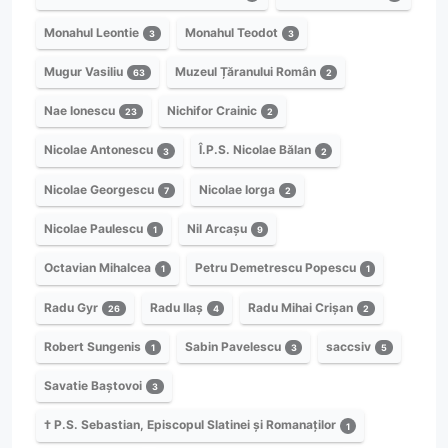
Monahul Leontie
Monahul Teodot
3
3
Mugur Vasiliu
Muzeul Țăranului Român
63
2
Nae Ionescu
Nichifor Crainic
23
2
Nicolae Antonescu
Î.P.S. Nicolae Bălan
3
2
Nicolae Georgescu
Nicolae Iorga
7
2
Nicolae Paulescu
Nil Arcașu
1
9
Octavian Mihalcea
Petru Demetrescu Popescu
1
1
Radu Gyr
Radu Ilaș
Radu Mihai Crișan
26
4
2
Robert Sungenis
Sabin Pavelescu
saccsiv
1
3
5
Savatie Baștovoi
3
† P.S. Sebastian, Episcopul Slatinei și Romanaților
1