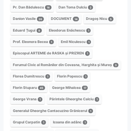
Pr. Dan Bădulescu
Dan Toma Dulciu
16
2
Danion Vasile
DOCUMENT
Dragoș Nicu
26
14
5
Eduard Țugui
Eleodorus Enăchescu
8
1
Prof. Eleonora Becea
Emil Niculescu
1
1
Episcopul ARTEMIE de RASKA și PRIZREN
1
Forumul Civic al Românilor din Covasna, Harghita și Mureș
3
Florea Dumitrescu
Florin Popescu
1
1
Florin Stuparu
George Mihalcea
45
17
George Vrana
Părintele Gheorghe Calciu
1
1
Generalul Gheorghe Cantacuzino Grănicerul
1
Grupul Carpatin
Icoana din adânc
1
1