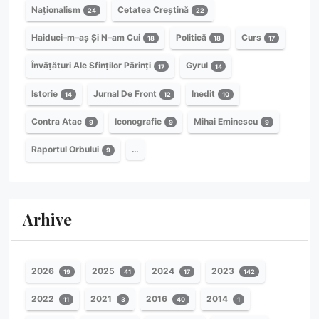
Naționalism
Cetatea Creștină
24
22
Haiduci–m–aș Și N–am Cui
Politică
Curs
18
18
17
Învățături Ale Sfinților Părinți
Gyrul
17
14
Istorie
Jurnal De Front
Inedit
14
12
10
Contra Atac
Iconografie
Mihai Eminescu
9
9
9
Raportul Orbului
…
9
Arhive
2026
2025
2024
2023
19
41
17
142
2022
2021
2016
2014
11
3
40
1