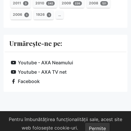
2011
2010
2009
2008
3
242
226
121
2006
1926
…
1
1
Urmărește-ne pe:
Youtube - AXA Neamului
Youtube - AXA TV net
Facebook
Despre noi
Susține-ne
Contact
Pentru îmbunătățirea funcționalității sale, acest site
web folosește cookie-uri.
Copyright © 2026 AXA. Toate drepturile rezervate.
Permite