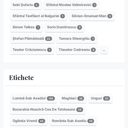
Sebi Șufariu
Sfântul Nicolae Velimirovici
2
1
Sfântul Teofilact al Bulgariei
Silvian-Emanuel Man
1
5
Simon Telkes
Sorin Dumitrescu
1
5
Ștefan Plămădeală
Tamara Gheorghiu
22
1
Teodor Crăciunescu
Theodor Codreanu
…
1
9
Etichete
Lumină Sub Asediu!
Maghiari
Unguri
145
38
35
Basarabia Noastră Cea De Totdeauna
28
Oglinda Vremii
România Sub Asediu
25
25