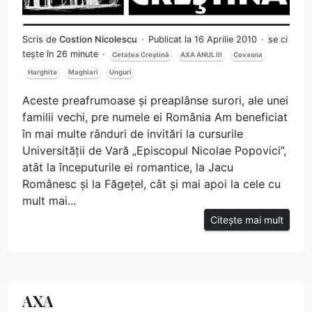
Scris de
Costion Nicolescu
Publicat la 16 Aprilie 2010
se ci
tește în 26 minute
Cetatea Creștină
AXA ANUL III
Covasna
Harghita
Maghiari
Unguri
Aceste preafrumoase și preaplânse surori, ale unei
familii vechi, pre numele ei România Am beneficiat
în mai multe rânduri de invitări la cursurile
Universității de Vară „Episcopul Nicolae Popovici”,
atât la începuturile ei romantice, la Jacu
Românesc și la Făgețel, cât și mai apoi la cele cu
mult mai...
Citește mai mult
AXA