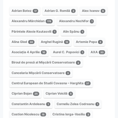
Adrian Botez
Adrian G. Romilă
Alex Ivanov
17
2
9
Alexandru Mărchidan
Alexandru Nechifor
178
1
Părintele Alexie Ksutasvili
Alin Spânu
1
1
Alina Glod
Anghel Rugină
Artemie Popa
30
12
3
Asociația 4 Aprilie
Aurel C. Popovici
AXA
10
1
33
Biroul de presă al Mișcării Conservatoare
3
Cancelaria Mișcării Conservatoare
3
Centrul European de Studii Covasna – Harghita
37
Ciprian Bojan
Ciprian Voicilă
25
5
Constantin Ardeleanu
Corneliu Zelea Codreanu
1
1
Costion Nicolescu
Cristina Iorga-Vasiliu
15
3