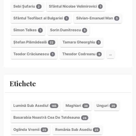
Sebi Șufariu
Sfântul Nicolae Velimirovici
2
1
Sfântul Teofilact al Bulgariei
Silvian-Emanuel Man
1
5
Simon Telkes
Sorin Dumitrescu
1
5
Ștefan Plămădeală
Tamara Gheorghiu
22
1
Teodor Crăciunescu
Theodor Codreanu
…
1
9
Etichete
Lumină Sub Asediu!
Maghiari
Unguri
145
38
35
Basarabia Noastră Cea De Totdeauna
28
Oglinda Vremii
România Sub Asediu
25
25