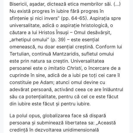
Bisericii, așadar, dictează etica membrilor săi. (…)
Nu există progres în iubire fără progres în
sfințenie și nici invers” (pp. 64-65). Aspirația spre
universalitate, adică o aspirație hristologică, o
căutare a lui Hristos Însuși – Omul desăvârșit,
„arhetipul omului” (p. 39) – este esențial
omenească, nu doar esențial creștină. Conform lui
Tertulian, continuă Mantzaridis, sufletul omului
este prin natura sa creștin. Universalitatea
persoanei este o
imitatio Christi
, o încercare de a
cuprinde în sine, adică de a iubi pe toți cei care îl
constituie pe Adam; atunci omul devine cu
adevărat persoană, activând ceea ce are înlăuntrul
său ca potențialitate, pentru că cel ce este făcut
din iubire este făcut și pentru iubire.
La polul opus, globalizarea face să dispară
persoana și subminează libertatea sa: „Această
credință în dezvoltarea unidimensională