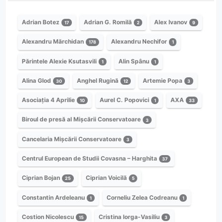
Adrian Botez
Adrian G. Romilă
Alex Ivanov
17
2
9
Alexandru Mărchidan
Alexandru Nechifor
178
1
Părintele Alexie Ksutasvili
Alin Spânu
1
1
Alina Glod
Anghel Rugină
Artemie Popa
30
12
3
Asociația 4 Aprilie
Aurel C. Popovici
AXA
10
1
33
Biroul de presă al Mișcării Conservatoare
3
Cancelaria Mișcării Conservatoare
3
Centrul European de Studii Covasna – Harghita
37
Ciprian Bojan
Ciprian Voicilă
25
5
Constantin Ardeleanu
Corneliu Zelea Codreanu
1
1
Costion Nicolescu
Cristina Iorga-Vasiliu
15
3