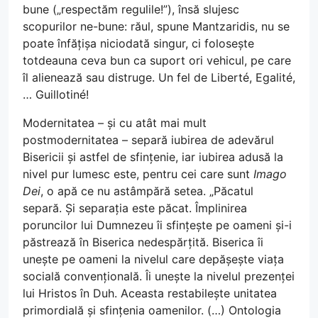
bune („respectăm regulile!”), însă slujesc
scopurilor ne-bune: răul, spune Mantzaridis, nu se
poate înfățișa niciodată singur, ci folosește
totdeauna ceva bun ca suport ori vehicul, pe care
îl alienează sau distruge. Un fel de Liberté, Egalité,
… Guillotiné!
Modernitatea – și cu atât mai mult
postmodernitatea – separă iubirea de adevărul
Bisericii și astfel de sfințenie, iar iubirea adusă la
nivel pur lumesc este, pentru cei care sunt
Imago
Dei
, o apă ce nu astâmpără setea. „Păcatul
separă. Și separația este păcat. Împlinirea
poruncilor lui Dumnezeu îi sfințește pe oameni și-i
păstrează în Biserica nedespărțită. Biserica îi
unește pe oameni la nivelul care depășește viața
socială convențională. Îi unește la nivelul prezenței
lui Hristos în Duh. Aceasta restabilește unitatea
primordială și sfințenia oamenilor. (…) Ontologia