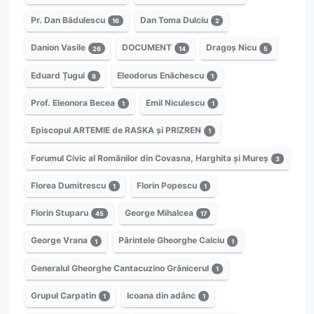
Pr. Dan Bădulescu
Dan Toma Dulciu
16
2
Danion Vasile
DOCUMENT
Dragoș Nicu
26
14
5
Eduard Țugui
Eleodorus Enăchescu
8
1
Prof. Eleonora Becea
Emil Niculescu
1
1
Episcopul ARTEMIE de RASKA și PRIZREN
1
Forumul Civic al Românilor din Covasna, Harghita și Mureș
3
Florea Dumitrescu
Florin Popescu
1
1
Florin Stuparu
George Mihalcea
45
17
George Vrana
Părintele Gheorghe Calciu
1
1
Generalul Gheorghe Cantacuzino Grănicerul
1
Grupul Carpatin
Icoana din adânc
1
1