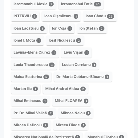
Ieromonahul Alexie
Ieromonahul Fotie
1
45
INTERVIU
Ioan Cișmileanu
Ioan Gându
1
1
22
Ioan Lăcătușu
Ion Coja
Ion Ștefan
1
1
2
Ionel I. Moța
Iosif Niculescu
1
2
Lavinia-Elena Ciurez
Liviu Vișan
1
1
Lucia Theodorescu
Lucian Cornianu
3
1
Maica Ecaterina
Dr. Maria Cobianu-Băcanu
5
1
Marian Ilie
Mihai Andrei Aldea
1
2
Mihai Eminescu
Mihai FLOAREA
1
1
Pr. Dr. Mihai Valică
Mihnea Neicu
7
1
Mircea Dafinoiu
Mircea Eliade
2
1
Mișcarea Națională de Rezistență
Monahul Filotheu
1
2