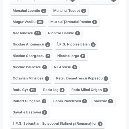
Monahul Leontie
Monahul Teodot
3
3
Mugur Vasiliu
Muzeul Țăranului Român
63
2
Nae Ionescu
Nichifor Crainic
23
2
Nicolae Antonescu
Î.P.S. Nicolae Bălan
3
2
Nicolae Georgescu
Nicolae Iorga
7
2
Nicolae Paulescu
Nil Arcașu
1
9
Octavian Mihalcea
Petru Demetrescu Popescu
1
1
Radu Gyr
Radu Ilaș
Radu Mihai Crișan
26
4
2
Robert Sungenis
Sabin Pavelescu
saccsiv
1
3
5
Savatie Baștovoi
3
† P.S. Sebastian, Episcopul Slatinei și Romanaților
1