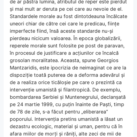
de ar păstra lumina, atributul de reper este pierdut
și mai mult ar deruta pe cei care au nevoie de el.
Standardele morale au fost dintotdeauna încălcate
uneori chiar de către cei care le predicau, ființe
imperfecte fiind, însă aceste standarde nu-și
pierdeau nicicum valoarea. În epoca globalizării,
reperele morale sunt folosite pe post de paravan,
în procesul de justificare a acțiunilor ce încalcă
grosolan moralitatea. Aceasta, spune Georgios
Mantzaridis, este ipocrizia de neimaginat ce are la
dispoziție toată puterea de a deforma adevărul și
de a realiza orice ticăloșie pe care o prezintă ca
intervenție umanistă și filantropică. De exemplu,
bombardarea Serbiei și Muntenegrului, declanșată
pe 24 martie 1999, cu puțin înainte de Paști, timp
de 78 de zile, s-a făcut pentru „eliberarea”
poporului. Intervenția pretins umanistă a lăsat un
dezastru ecologic, material și uman, pentru că în
afara miilor de morți și răniți, alte zeci de mii de