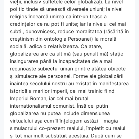
vieții, inclusiv sufletele celor globalizați. La nivel
politic tinde să unească diversele uniuni; la nivel
religios încearcă unirea ca într-un teasc a
credințelor ce nu pot fi unite; iar la nivelul cel mai
subtil, duhovnicesc, reduce moralitatea (răsărită în
creștinism din ontologia Persoanei) la morală
socială, adică o relativizează. Ca atare,
globalizarea are ca ultimă (sau penultimă) stație
însingurarea până la incapacitatea de a mai
recunoaște subiectul uman printre atâtea obiecte
și simulacre ale persoanei. Forme ale globalizării
înaintea secolului nostru au existat în manifestarea
istorică a marilor imperii, cel mai trainic fiind
Imperiul Roman, iar cel mai brutal
internaționalismul comunist. Însă cel puțin
globalizarea nu putea include dimensiunea
virtualului așa cum îl înțelegem astăzi – magia
simulacrului co-prezent realului, împletit cu realul
și tot mai mult substituit acestuia. După cum se