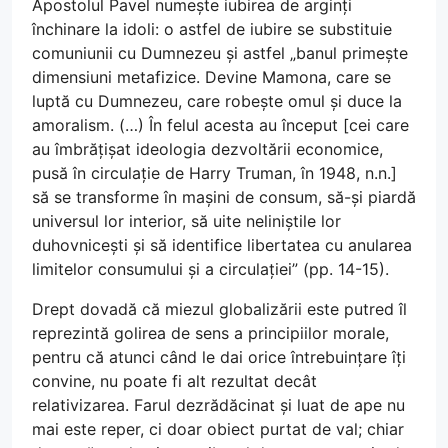
Apostolul Pavel numește iubirea de arginți
închinare la idoli: o astfel de iubire se substituie
comuniunii cu Dumnezeu și astfel „banul primește
dimensiuni metafizice. Devine Mamona, care se
luptă cu Dumnezeu, care robește omul și duce la
amoralism. (…) În felul acesta au început [cei care
au îmbrățișat ideologia dezvoltării economice,
pusă în circulație de Harry Truman, în 1948, n.n.]
să se transforme în mașini de consum, să-și piardă
universul lor interior, să uite neliniștile lor
duhovnicești și să identifice libertatea cu anularea
limitelor consumului și a circulației” (pp. 14-15).
Drept dovadă că miezul globalizării este putred îl
reprezintă golirea de sens a principiilor morale,
pentru că atunci când le dai orice întrebuințare îți
convine, nu poate fi alt rezultat decât
relativizarea. Farul dezrădăcinat și luat de ape nu
mai este reper, ci doar obiect purtat de val; chiar