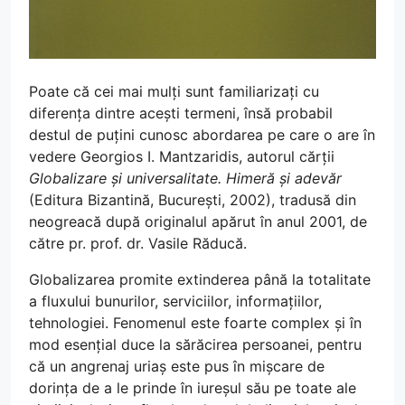
Poate că cei mai mulți sunt familiarizați cu
diferența dintre acești termeni, însă probabil
destul de puțini cunosc abordarea pe care o are în
vedere Georgios I. Mantzaridis, autorul cărții
Globalizare și universalitate. Himeră și adevăr
(Editura Bizantină, București, 2002), tradusă din
neogreacă după originalul apărut în anul 2001, de
către pr. prof. dr. Vasile Răducă.
Globalizarea promite extinderea până la totalitate
a fluxului bunurilor, serviciilor, informațiilor,
tehnologiei. Fenomenul este foarte complex și în
mod esențial duce la sărăcirea persoanei, pentru
că un angrenaj uriaș este pus în mișcare de
dorința de a le prinde în iureșul său pe toate ale