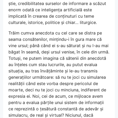
știe, credibilitatea surselor de informare a scăzut
enorm odată ce inteligența artificială este
implicată în crearea de conținuturi cu teme
culturale, istorice, politice și chiar… liturgice.
Trăim cumva anecdota cu cel care se distra pe
seama consătenilor, mințindu-i în gura mare că
vine ursul; până când ei s-au săturat și nu l-au mai
băgat în seamă, deși ursul venise, în cele din urmă.
Totuși, ne putem imagina că sătenii din anecdotă
au înțeles cum stau lucrurile, au putut evalua
situația, au tras învățăminte și le-au transmis
generațiilor următoare: să nu te joci cu simularea
realității când este vorba despre pericolul de
moarte, deci nu te joci cu minciuna, indiferent de
expresia ei. Noi, cei de acum, ce mijloace avem
pentru a evalua părțile unui sistem de informații
ce reprezintă o țesătură constantă de adevăr și
simulacru, de real și virtual? Niciunul, dacă