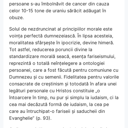
persoane s-au îmbolnăvit de cancer din cauza
celor 10-15 tone de uraniu sărăcit adăugat în
obuze.
Solul de nezdruncinat al principiilor morale este
voința perfectă dumnezeiască. În lipsa acesteia,
moralitatea sfârșește în ipocrizie, devine himeră.
Tot astfel, reducerea poruncii divine la
standardizare morală seacă, esența fariseismului,
reprezintă o totală neînțelegere a ontologiei
persoanei, care a fost făcută pentru comuniune cu
Dumnezeu și cu semenii. Fidelitatea pentru valorile
consacrate de creștinism și totodată în afara unei
legături personale cu Hristos constituie „o
întoarcere în timp, nu pur și simplu la iudaism, ci la
cea mai decăzută formă de iudaism, la cea pe
care au întruchipat-o fariseii și saducheii din
Evanghelie” (p. 93).