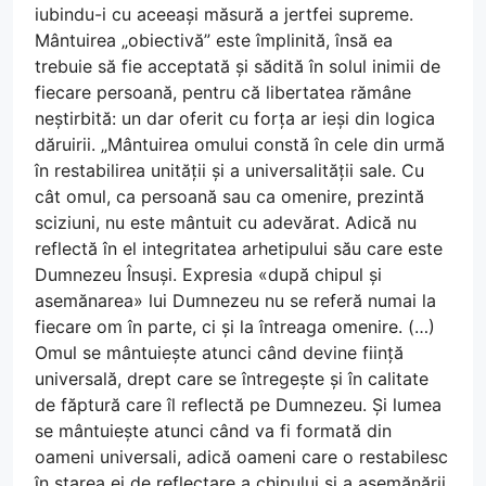
iubindu-i cu aceeași măsură a jertfei supreme.
Mântuirea „obiectivă” este împlinită, însă ea
trebuie să fie acceptată și sădită în solul inimii de
fiecare persoană, pentru că libertatea rămâne
neștirbită: un dar oferit cu forța ar ieși din logica
dăruirii. „Mântuirea omului constă în cele din urmă
în restabilirea unității și a universalității sale. Cu
cât omul, ca persoană sau ca omenire, prezintă
sciziuni, nu este mântuit cu adevărat. Adică nu
reflectă în el integritatea arhetipului său care este
Dumnezeu Însuși. Expresia «după chipul și
asemănarea» lui Dumnezeu nu se referă numai la
fiecare om în parte, ci și la întreaga omenire. (…)
Omul se mântuiește atunci când devine ființă
universală, drept care se întregește și în calitate
de făptură care îl reflectă pe Dumnezeu. Și lumea
se mântuiește atunci când va fi formată din
oameni universali, adică oameni care o restabilesc
în starea ei de reflectare a chipului și a asemănării