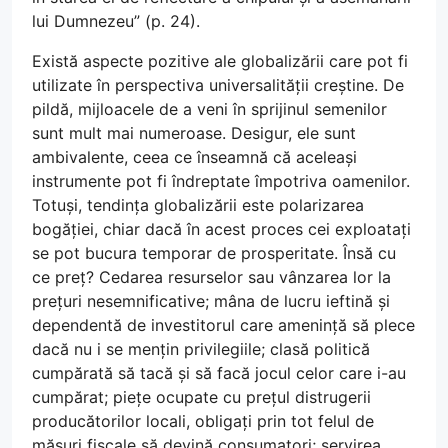
lui Dumnezeu” (p. 24).
Există aspecte pozitive ale globalizării care pot fi
utilizate în perspectiva universalității creștine. De
pildă, mijloacele de a veni în sprijinul semenilor
sunt mult mai numeroase. Desigur, ele sunt
ambivalente, ceea ce înseamnă că aceleași
instrumente pot fi îndreptate împotriva oamenilor.
Totuși, tendința globalizării este polarizarea
bogăției, chiar dacă în acest proces cei exploatați
se pot bucura temporar de prosperitate. Însă cu
ce preț? Cedarea resurselor sau vânzarea lor la
prețuri nesemnificative; mâna de lucru ieftină și
dependentă de investitorul care amenință să plece
dacă nu i se mențin privilegiile; clasă politică
cumpărată să tacă și să facă jocul celor care i-au
cumpărat; piețe ocupate cu prețul distrugerii
producătorilor locali, obligați prin tot felul de
măsuri fiscale să devină consumatori; servirea