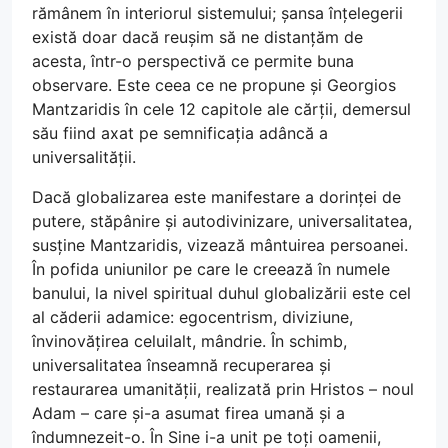
rămânem în interiorul sistemului; șansa înțelegerii
există doar dacă reușim să ne distanțăm de
acesta, într-o perspectivă ce permite buna
observare. Este ceea ce ne propune și Georgios
Mantzaridis în cele 12 capitole ale cărții, demersul
său fiind axat pe semnificația adâncă a
universalității.
Dacă globalizarea este manifestare a dorinței de
putere, stăpânire și autodivinizare, universalitatea,
susține Mantzaridis, vizează mântuirea persoanei.
În pofida uniunilor pe care le creează în numele
banului, la nivel spiritual duhul globalizării este cel
al căderii adamice: egocentrism, diviziune,
învinovățirea celuilalt, mândrie. În schimb,
universalitatea înseamnă recuperarea și
restaurarea umanității, realizată prin Hristos – noul
Adam – care și-a asumat firea umană și a
îndumnezeit-o. În Sine i-a unit pe toți oamenii,