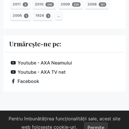
2011
2010
2009
2008
3
242
226
121
2006
1926
…
1
1
Urmărește-ne pe:
Youtube - AXA Neamului
Youtube - AXA TV net
Facebook
Despre noi
Susține-ne
Contact
Pentru îmbunătățirea funcționalității sale, acest site
web folosește cookie-uri.
Copyright © 2026 AXA. Toate drepturile rezervate.
Permite