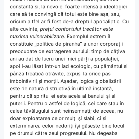
constantă și, la nevoie, foarte intensă a ideologiei
care să te convingă că totul este bine așa, sau,
oricum altfel ar fi fost de-a dreptul apocaliptic. Cu
alte cuvinte,
prețul confortului trecător este
maxima vulnerabilizare
. Exemplul extrem îl
constituie „politica de piranha” a unor corporații
preocupate de extragerea aurului: timp de câțiva
ani au dat de lucru unei mici părți a populației,
apoi i-au lăsat într-un iad ecologic, cu pământul și
pânza freatică otrăvite, expuși la orice pas
îmbolnăvirii și morții. Așadar, logica globalizării
este de natură distructivă în ultimă instanță,
pentru că spiritul ei este acela al banului și al
puterii. Pentru o astfel de logică, cei care stau în
calea tăvălugului sunt neînsemnați; de aceea, nu
doar exploatarea celor mulți și slabi, ci și
exterminarea celor nedoriți își găsește bine locul
pe drumul către zeul progresului. Nu degeaba