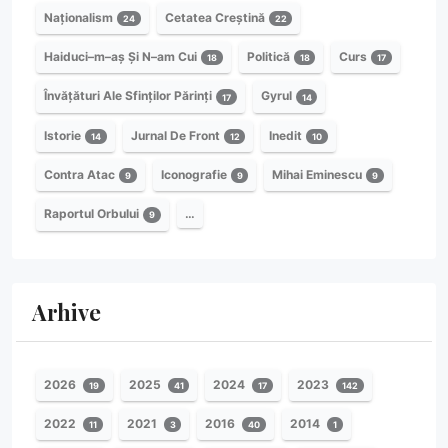
Naționalism
Cetatea Creștină
24
22
Haiduci–m–aș Și N–am Cui
Politică
Curs
18
18
17
Învățături Ale Sfinților Părinți
Gyrul
17
14
Istorie
Jurnal De Front
Inedit
14
12
10
Contra Atac
Iconografie
Mihai Eminescu
9
9
9
Raportul Orbului
…
9
Arhive
2026
2025
2024
2023
19
41
17
142
2022
2021
2016
2014
11
3
40
1