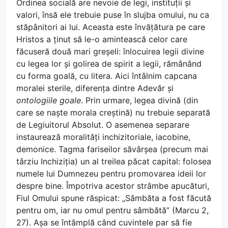
Ordinea socială are nevoie de legi, instituții și
valori, însă ele trebuie puse în slujba omului, nu ca
stăpânitori ai lui. Aceasta este învățătura pe care
Hristos a ținut să le-o amintească celor care
făcuseră două mari greșeli: înlocuirea legii divine
cu legea lor și golirea de spirit a legii, rămânând
cu forma goală, cu litera. Aici întâlnim capcana
moralei sterile, diferența dintre Adevăr și
ontologiile goale
. Prin urmare, legea divină (din
care se naște morala creștină) nu trebuie separată
de Legiuitorul Absolut. O asemenea separare
instaurează moralități inchizitoriale, iacobine,
demonice. Tagma fariseilor săvârșea (precum mai
târziu Inchiziția) un al treilea păcat capital: folosea
numele lui Dumnezeu pentru promovarea ideii lor
despre bine. Împotriva acestor strâmbe apucături,
Fiul Omului spune răspicat: „Sâmbăta a fost făcută
pentru om, iar nu omul pentru sâmbătă” (Marcu 2,
27). Așa se întâmplă când cuvintele par să fie