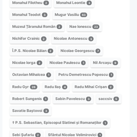
Monahul Filotheu
Monahul Leontie
2
3
Monahul Teodot
Mugur Vasiliu
3
63
Muzeul Țăranului Român
Nae Ionescu
2
23
Nichifor Crainic
Nicolae Antonescu
2
3
Î.P.S. Nicolae Bălan
Nicolae Georgescu
2
7
Nicolae Iorga
Nicolae Paulescu
Nil Arcașu
2
1
9
Octavian Mihalcea
Petru Demetrescu Popescu
1
1
Radu Gyr
Radu Ilaș
Radu Mihai Crișan
26
4
2
Robert Sungenis
Sabin Pavelescu
saccsiv
1
3
5
Savatie Baștovoi
3
† P.S. Sebastian, Episcopul Slatinei și Romanaților
1
Sebi Șufariu
Sfântul Nicolae Velimirovici
2
1