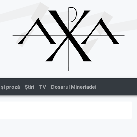
 și proză
Știri
TV
Dosarul Mineriadei
2