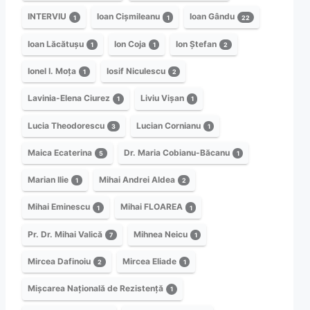
INTERVIU
Ioan Cișmileanu
Ioan Gându
1
1
22
Ioan Lăcătușu
Ion Coja
Ion Ștefan
1
1
2
Ionel I. Moța
Iosif Niculescu
1
2
Lavinia-Elena Ciurez
Liviu Vișan
1
1
Lucia Theodorescu
Lucian Cornianu
3
1
Maica Ecaterina
Dr. Maria Cobianu-Băcanu
5
1
Marian Ilie
Mihai Andrei Aldea
1
2
Mihai Eminescu
Mihai FLOAREA
1
1
Pr. Dr. Mihai Valică
Mihnea Neicu
7
1
Mircea Dafinoiu
Mircea Eliade
2
1
Mișcarea Națională de Rezistență
1