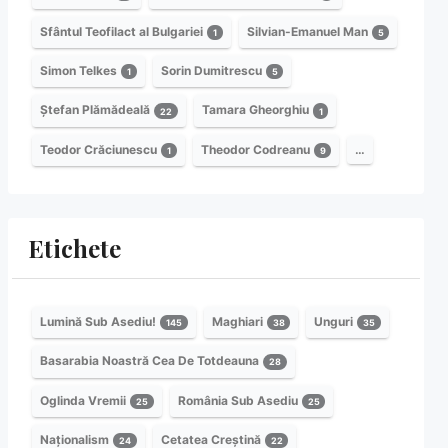
Sfântul Teofilact al Bulgariei
Silvian-Emanuel Man
1
5
Simon Telkes
Sorin Dumitrescu
1
5
Ștefan Plămădeală
Tamara Gheorghiu
22
1
Teodor Crăciunescu
Theodor Codreanu
…
1
9
Etichete
Lumină Sub Asediu!
Maghiari
Unguri
145
38
35
Basarabia Noastră Cea De Totdeauna
28
Oglinda Vremii
România Sub Asediu
25
25
Naționalism
Cetatea Creștină
24
22