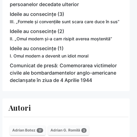
persoanelor decedate ulterior
Ideile au consecințe (3)
III. „Formele și convențiile sunt scara care duce în sus”
Ideile au consecințe (2)
II. „Omul modern și-a cam risipit averea moștenită”
Ideile au consecințe (1)
I. Omul modern a devenit un idiot moral
Comunicat de presă: Comemorarea victimelor
civile ale bombardamentelor anglo-americane
declanșate în ziua de 4 Aprilie 1944
Autori
Adrian Botez
Adrian G. Romilă
17
2