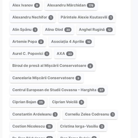
Alex Ivanov
Alexandru Mărchidan
9
178
Alexandru Nechifor
Părintele Alexie Ksutasvili
1
1
Alin Spânu
Alina Glod
Anghel Rugină
1
30
12
Artemie Popa
Asociația 4 Aprilie
3
10
Aurel C. Popovici
AXA
1
33
Biroul de presă al Mișcării Conservatoare
3
Cancelaria Mișcării Conservatoare
3
Centrul European de Studii Covasna – Harghita
37
Ciprian Bojan
Ciprian Voicilă
25
5
Constantin Ardeleanu
Corneliu Zelea Codreanu
1
1
Costion Nicolescu
Cristina Iorga-Vasiliu
15
3