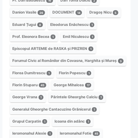
Pr. Dan Bădulescu
Dan Toma Dulciu
16
2
Danion Vasile
DOCUMENT
Dragoș Nicu
26
14
5
Eduard Țugui
Eleodorus Enăchescu
8
1
Prof. Eleonora Becea
Emil Niculescu
1
1
Episcopul ARTEMIE de RASKA și PRIZREN
1
Forumul Civic al Românilor din Covasna, Harghita și Mureș
3
Florea Dumitrescu
Florin Popescu
1
1
Florin Stuparu
George Mihalcea
45
17
George Vrana
Părintele Gheorghe Calciu
1
1
Generalul Gheorghe Cantacuzino Grănicerul
1
Grupul Carpatin
Icoana din adânc
1
1
Ieromonahul Alexie
Ieromonahul Fotie
1
45