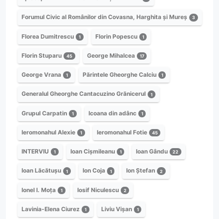
Forumul Civic al Românilor din Covasna, Harghita și Mureș
3
Florea Dumitrescu
Florin Popescu
1
1
Florin Stuparu
George Mihalcea
45
17
George Vrana
Părintele Gheorghe Calciu
1
1
Generalul Gheorghe Cantacuzino Grănicerul
1
Grupul Carpatin
Icoana din adânc
1
1
Ieromonahul Alexie
Ieromonahul Fotie
1
45
INTERVIU
Ioan Cișmileanu
Ioan Gându
1
1
22
Ioan Lăcătușu
Ion Coja
Ion Ștefan
1
1
2
Ionel I. Moța
Iosif Niculescu
1
2
Lavinia-Elena Ciurez
Liviu Vișan
1
1