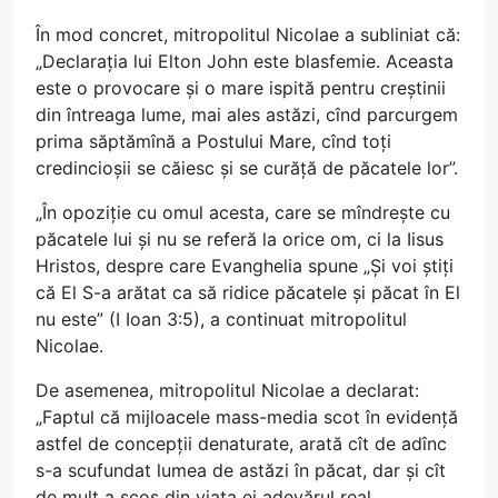
În mod concret, mitropolitul Nicolae a subliniat că:
„Declarația lui Elton John este blasfemie. Aceasta
este o provocare și o mare ispită pentru creștinii
din întreaga lume, mai ales astăzi, cînd parcurgem
prima săptămînă a Postului Mare, cînd toți
credincioșii se căiesc și se curăță de păcatele lor”.
„În opoziție cu omul acesta, care se mîndrește cu
păcatele lui și nu se referă la orice om, ci la Iisus
Hristos, despre care Evanghelia spune „Și voi știți
că El S-a arătat ca să ridice păcatele și păcat în El
nu este” (I Ioan 3:5), a continuat mitropolitul
Nicolae.
De asemenea, mitropolitul Nicolae a declarat:
„Faptul că mijloacele mass-media scot în evidență
astfel de concepții denaturate, arată cît de adînc
s-a scufundat lumea de astăzi în păcat, dar și cît
de mult a scos din viața ei adevărul real.