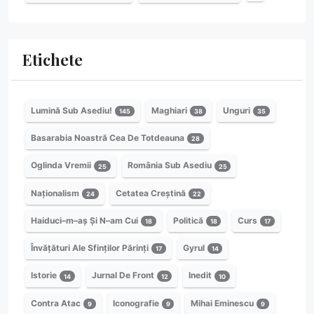
Etichete
Lumină Sub Asediu!
Maghiari
Unguri
145
38
35
Basarabia Noastră Cea De Totdeauna
28
Oglinda Vremii
România Sub Asediu
25
25
Naționalism
Cetatea Creștină
24
22
Haiduci–m–aș Și N–am Cui
Politică
Curs
18
18
17
Învățături Ale Sfinților Părinți
Gyrul
17
14
Istorie
Jurnal De Front
Inedit
14
12
10
Contra Atac
Iconografie
Mihai Eminescu
9
9
9