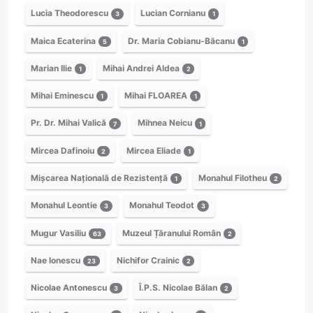
Lucia Theodorescu
Lucian Cornianu
3
1
Maica Ecaterina
Dr. Maria Cobianu-Băcanu
5
1
Marian Ilie
Mihai Andrei Aldea
1
2
Mihai Eminescu
Mihai FLOAREA
1
1
Pr. Dr. Mihai Valică
Mihnea Neicu
7
1
Mircea Dafinoiu
Mircea Eliade
2
1
Mișcarea Națională de Rezistență
Monahul Filotheu
1
2
Monahul Leontie
Monahul Teodot
3
3
Mugur Vasiliu
Muzeul Țăranului Român
63
2
Nae Ionescu
Nichifor Crainic
23
2
Nicolae Antonescu
Î.P.S. Nicolae Bălan
3
2