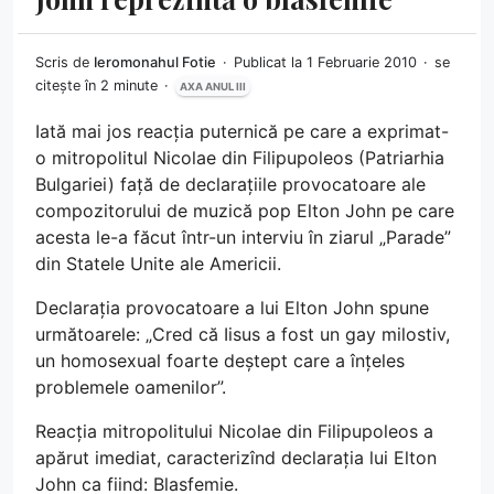
Scris de
Ieromonahul Fotie
Publicat la 1 Februarie 2010
se
citește în 2 minute
AXA ANUL III
Iată mai jos reacția puternică pe care a exprimat-
o mitropolitul Nicolae din Filipupoleos (Patriarhia
Bulgariei) față de declarațiile provocatoare ale
compozitorului de muzică pop Elton John pe care
acesta le-a făcut într-un interviu în ziarul „Parade”
din Statele Unite ale Americii.
Declarația provocatoare a lui Elton John spune
următoarele: „Cred că Iisus a fost un gay milostiv,
un homosexual foarte deștept care a înțeles
problemele oamenilor”.
Reacția mitropolitului Nicolae din Filipupoleos a
apărut imediat, caracterizînd declarația lui Elton
John ca fiind: Blasfemie.