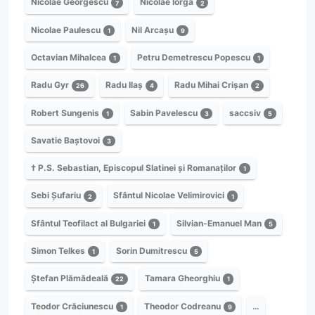
Nicolae Georgescu
Nicolae Iorga
7
2
Nicolae Paulescu
Nil Arcașu
1
9
Octavian Mihalcea
Petru Demetrescu Popescu
1
1
Radu Gyr
Radu Ilaș
Radu Mihai Crișan
26
4
2
Robert Sungenis
Sabin Pavelescu
saccsiv
1
3
5
Savatie Baștovoi
3
† P.S. Sebastian, Episcopul Slatinei și Romanaților
1
Sebi Șufariu
Sfântul Nicolae Velimirovici
2
1
Sfântul Teofilact al Bulgariei
Silvian-Emanuel Man
1
5
Simon Telkes
Sorin Dumitrescu
1
5
Ștefan Plămădeală
Tamara Gheorghiu
22
1
Teodor Crăciunescu
Theodor Codreanu
…
1
9