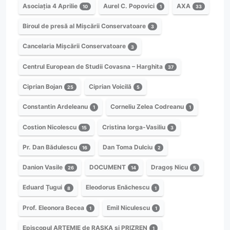
Asociația 4 Aprilie
Aurel C. Popovici
AXA
10
1
33
Biroul de presă al Mișcării Conservatoare
3
Cancelaria Mișcării Conservatoare
3
Centrul European de Studii Covasna – Harghita
37
Ciprian Bojan
Ciprian Voicilă
25
5
Constantin Ardeleanu
Corneliu Zelea Codreanu
1
1
Costion Nicolescu
Cristina Iorga-Vasiliu
15
3
Pr. Dan Bădulescu
Dan Toma Dulciu
16
2
Danion Vasile
DOCUMENT
Dragoș Nicu
26
14
5
Eduard Țugui
Eleodorus Enăchescu
8
1
Prof. Eleonora Becea
Emil Niculescu
1
1
Episcopul ARTEMIE de RASKA și PRIZREN
1