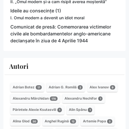
II. „Omul modern și-a cam risipit averea moștenită”
Ideile au consecințe (1)
I. Omul modern a devenit un idiot moral
Comunicat de presă: Comemorarea victimelor
civile ale bombardamentelor anglo-americane
declanșate în ziua de 4 Aprilie 1944
Autori
Adrian Botez
Adrian G. Romilă
Alex Ivanov
17
2
9
Alexandru Mărchidan
Alexandru Nechifor
178
1
Părintele Alexie Ksutasvili
Alin Spânu
1
1
Alina Glod
Anghel Rugină
Artemie Popa
30
12
3