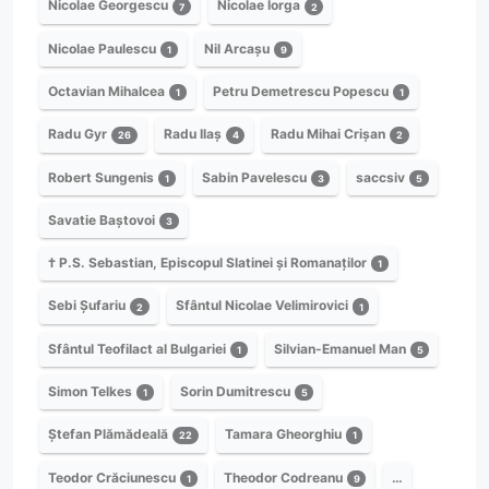
Nicolae Georgescu
Nicolae Iorga
7
2
Nicolae Paulescu
Nil Arcașu
1
9
Octavian Mihalcea
Petru Demetrescu Popescu
1
1
Radu Gyr
Radu Ilaș
Radu Mihai Crișan
26
4
2
Robert Sungenis
Sabin Pavelescu
saccsiv
1
3
5
Savatie Baștovoi
3
† P.S. Sebastian, Episcopul Slatinei și Romanaților
1
Sebi Șufariu
Sfântul Nicolae Velimirovici
2
1
Sfântul Teofilact al Bulgariei
Silvian-Emanuel Man
1
5
Simon Telkes
Sorin Dumitrescu
1
5
Ștefan Plămădeală
Tamara Gheorghiu
22
1
Teodor Crăciunescu
Theodor Codreanu
…
1
9