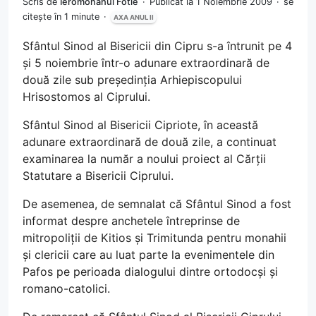
Scris de
Ieromonahul Fotie
Publicat la 1 Noiembrie 2009
se
citește în 1 minute
AXA ANUL II
Sfântul Sinod al Bisericii din Cipru s-a întrunit pe 4
și 5 noiembrie într-o adunare extraordinară de
două zile sub președinția Arhiepiscopului
Hrisostomos al Ciprului.
Sfântul Sinod al Bisericii Cipriote, în această
adunare extraordinară de două zile, a continuat
examinarea la număr a noului proiect al Cărții
Statutare a Bisericii Ciprului.
De asemenea, de semnalat că Sfântul Sinod a fost
informat despre anchetele întreprinse de
mitropoliții de Kitios și Trimitunda pentru monahii
și clericii care au luat parte la evenimentele din
Pafos pe perioada dialogului dintre ortodocși și
romano-catolici.