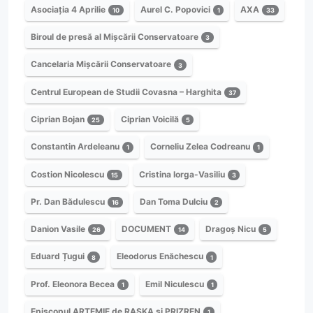
Asociația 4 Aprilie
Aurel C. Popovici
AXA
10
1
33
Biroul de presă al Mișcării Conservatoare
3
Cancelaria Mișcării Conservatoare
3
Centrul European de Studii Covasna – Harghita
37
Ciprian Bojan
Ciprian Voicilă
25
5
Constantin Ardeleanu
Corneliu Zelea Codreanu
1
1
Costion Nicolescu
Cristina Iorga-Vasiliu
15
3
Pr. Dan Bădulescu
Dan Toma Dulciu
16
2
Danion Vasile
DOCUMENT
Dragoș Nicu
26
14
5
Eduard Țugui
Eleodorus Enăchescu
8
1
Prof. Eleonora Becea
Emil Niculescu
1
1
Episcopul ARTEMIE de RASKA și PRIZREN
1