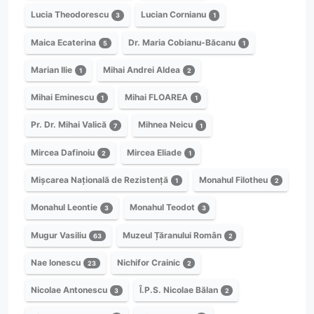
Lucia Theodorescu
Lucian Cornianu
3
1
Maica Ecaterina
Dr. Maria Cobianu-Băcanu
5
1
Marian Ilie
Mihai Andrei Aldea
1
2
Mihai Eminescu
Mihai FLOAREA
1
1
Pr. Dr. Mihai Valică
Mihnea Neicu
7
1
Mircea Dafinoiu
Mircea Eliade
2
1
Mișcarea Națională de Rezistență
Monahul Filotheu
1
2
Monahul Leontie
Monahul Teodot
3
3
Mugur Vasiliu
Muzeul Țăranului Român
63
2
Nae Ionescu
Nichifor Crainic
23
2
Nicolae Antonescu
Î.P.S. Nicolae Bălan
3
2