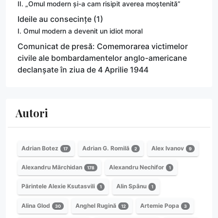
II. „Omul modern și-a cam risipit averea moștenită”
Ideile au consecințe (1)
I. Omul modern a devenit un idiot moral
Comunicat de presă: Comemorarea victimelor
civile ale bombardamentelor anglo-americane
declanșate în ziua de 4 Aprilie 1944
Autori
Adrian Botez
Adrian G. Romilă
Alex Ivanov
17
2
9
Alexandru Mărchidan
Alexandru Nechifor
178
1
Părintele Alexie Ksutasvili
Alin Spânu
1
1
Alina Glod
Anghel Rugină
Artemie Popa
30
12
3