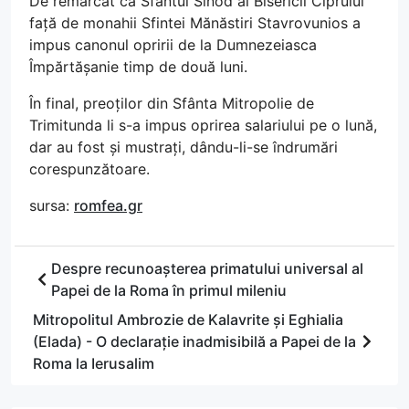
De remarcat că Sfântul Sinod al Bisericii Ciprului
față de monahii Sfintei Mănăstiri Stavrovunios a
impus canonul opririi de la Dumnezeiasca
Împărtășanie timp de două luni.
În final, preoților din Sfânta Mitropolie de
Trimitunda li s-a impus oprirea salariului pe o lună,
dar au fost și mustrați, dându-li-se îndrumări
corespunzătoare.
sursa:
romfea.gr
Despre recunoașterea primatului universal al
Papei de la Roma în primul mileniu
Mitropolitul Ambrozie de Kalavrite și Eghialia
(Elada) - O declarație inadmisibilă a Papei de la
Roma la Ierusalim