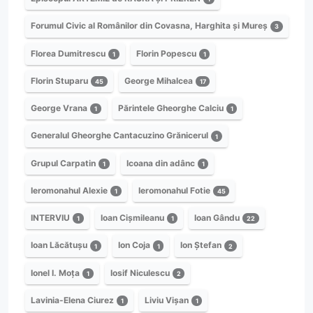
Forumul Civic al Românilor din Covasna, Harghita și Mureș
3
Florea Dumitrescu
Florin Popescu
1
1
Florin Stuparu
George Mihalcea
45
17
George Vrana
Părintele Gheorghe Calciu
1
1
Generalul Gheorghe Cantacuzino Grănicerul
1
Grupul Carpatin
Icoana din adânc
1
1
Ieromonahul Alexie
Ieromonahul Fotie
1
45
INTERVIU
Ioan Cișmileanu
Ioan Gându
1
1
22
Ioan Lăcătușu
Ion Coja
Ion Ștefan
1
1
2
Ionel I. Moța
Iosif Niculescu
1
2
Lavinia-Elena Ciurez
Liviu Vișan
1
1