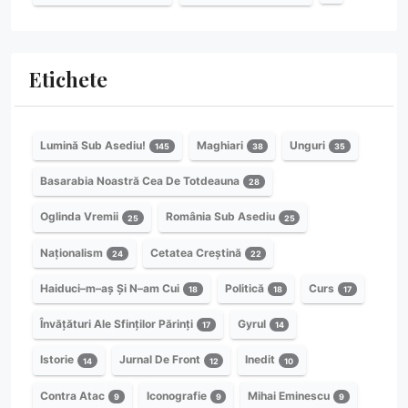
Etichete
Lumină Sub Asediu!
Maghiari
Unguri
145
38
35
Basarabia Noastră Cea De Totdeauna
28
Oglinda Vremii
România Sub Asediu
25
25
Naționalism
Cetatea Creștină
24
22
Haiduci–m–aș Și N–am Cui
Politică
Curs
18
18
17
Învățături Ale Sfinților Părinți
Gyrul
17
14
Istorie
Jurnal De Front
Inedit
14
12
10
Contra Atac
Iconografie
Mihai Eminescu
9
9
9