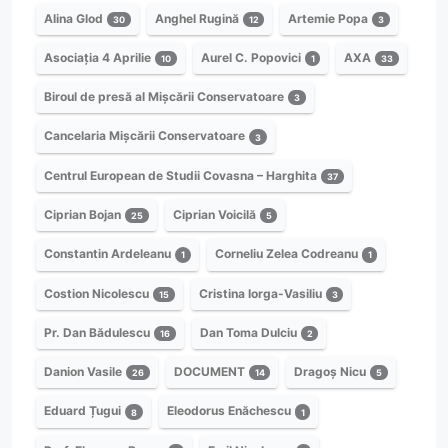
Alina Glod
Anghel Rugină
Artemie Popa
30
12
3
Asociația 4 Aprilie
Aurel C. Popovici
AXA
10
1
33
Biroul de presă al Mișcării Conservatoare
3
Cancelaria Mișcării Conservatoare
3
Centrul European de Studii Covasna – Harghita
37
Ciprian Bojan
Ciprian Voicilă
25
5
Constantin Ardeleanu
Corneliu Zelea Codreanu
1
1
Costion Nicolescu
Cristina Iorga-Vasiliu
15
3
Pr. Dan Bădulescu
Dan Toma Dulciu
16
2
Danion Vasile
DOCUMENT
Dragoș Nicu
26
14
5
Eduard Țugui
Eleodorus Enăchescu
8
1