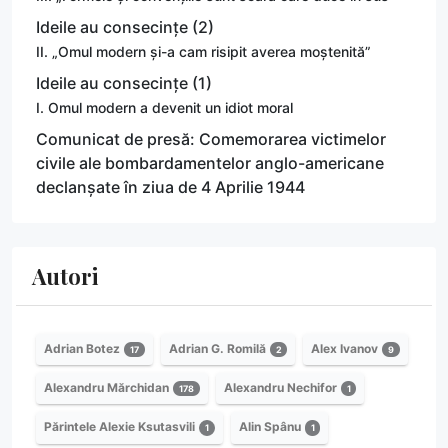
Ideile au consecințe (2)
II. „Omul modern și-a cam risipit averea moștenită”
Ideile au consecințe (1)
I. Omul modern a devenit un idiot moral
Comunicat de presă: Comemorarea victimelor
civile ale bombardamentelor anglo-americane
declanșate în ziua de 4 Aprilie 1944
Autori
Adrian Botez
Adrian G. Romilă
Alex Ivanov
17
2
9
Alexandru Mărchidan
Alexandru Nechifor
178
1
Părintele Alexie Ksutasvili
Alin Spânu
1
1