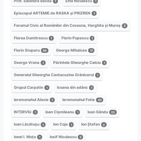
Prof. Eleonora Becea
Emil Niculescu
1
1
Episcopul ARTEMIE de RASKA și PRIZREN
1
Forumul Civic al Românilor din Covasna, Harghita și Mureș
3
Florea Dumitrescu
Florin Popescu
1
1
Florin Stuparu
George Mihalcea
45
17
George Vrana
Părintele Gheorghe Calciu
1
1
Generalul Gheorghe Cantacuzino Grănicerul
1
Grupul Carpatin
Icoana din adânc
1
1
Ieromonahul Alexie
Ieromonahul Fotie
1
45
INTERVIU
Ioan Cișmileanu
Ioan Gându
1
1
22
Ioan Lăcătușu
Ion Coja
Ion Ștefan
1
1
2
Ionel I. Moța
Iosif Niculescu
1
2