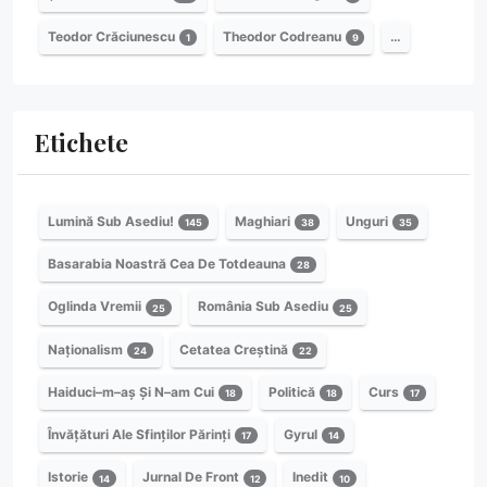
Teodor Crăciunescu
Theodor Codreanu
…
1
9
Etichete
Lumină Sub Asediu!
Maghiari
Unguri
145
38
35
Basarabia Noastră Cea De Totdeauna
28
Oglinda Vremii
România Sub Asediu
25
25
Naționalism
Cetatea Creștină
24
22
Haiduci–m–aș Și N–am Cui
Politică
Curs
18
18
17
Învățături Ale Sfinților Părinți
Gyrul
17
14
Istorie
Jurnal De Front
Inedit
14
12
10