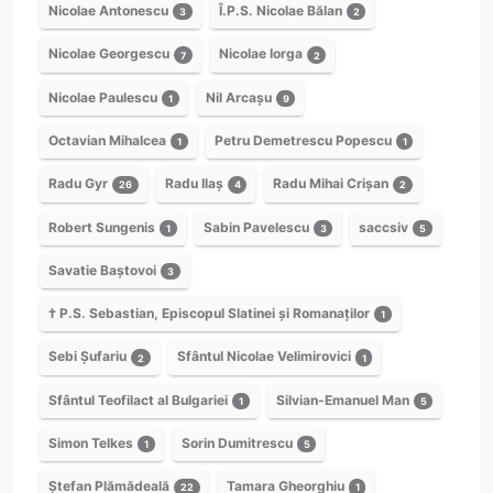
Nicolae Antonescu
Î.P.S. Nicolae Bălan
3
2
Nicolae Georgescu
Nicolae Iorga
7
2
Nicolae Paulescu
Nil Arcașu
1
9
Octavian Mihalcea
Petru Demetrescu Popescu
1
1
Radu Gyr
Radu Ilaș
Radu Mihai Crișan
26
4
2
Robert Sungenis
Sabin Pavelescu
saccsiv
1
3
5
Savatie Baștovoi
3
† P.S. Sebastian, Episcopul Slatinei și Romanaților
1
Sebi Șufariu
Sfântul Nicolae Velimirovici
2
1
Sfântul Teofilact al Bulgariei
Silvian-Emanuel Man
1
5
Simon Telkes
Sorin Dumitrescu
1
5
Ștefan Plămădeală
Tamara Gheorghiu
22
1