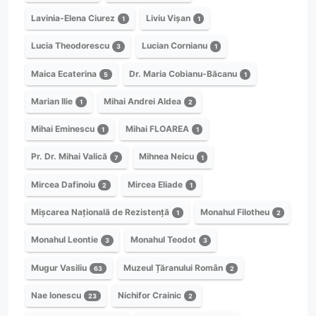
Lavinia-Elena Ciurez
Liviu Vișan
1
1
Lucia Theodorescu
Lucian Cornianu
3
1
Maica Ecaterina
Dr. Maria Cobianu-Băcanu
5
1
Marian Ilie
Mihai Andrei Aldea
1
2
Mihai Eminescu
Mihai FLOAREA
1
1
Pr. Dr. Mihai Valică
Mihnea Neicu
7
1
Mircea Dafinoiu
Mircea Eliade
2
1
Mișcarea Națională de Rezistență
Monahul Filotheu
1
2
Monahul Leontie
Monahul Teodot
3
3
Mugur Vasiliu
Muzeul Țăranului Român
63
2
Nae Ionescu
Nichifor Crainic
23
2