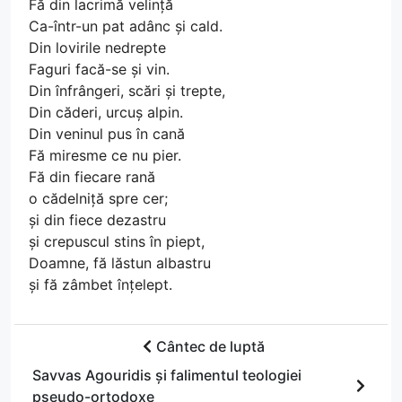
Fă din lacrimă velință
Ca-într-un pat adânc și cald.
Din lovirile nedrepte
Faguri facă-se și vin.
Din înfrângeri, scări și trepte,
Din căderi, urcuș alpin.
Din veninul pus în cană
Fă miresme ce nu pier.
Fă din fiecare rană
o cădelniță spre cer;
și din fiece dezastru
și crepuscul stins în piept,
Doamne, fă lăstun albastru
și fă zâmbet înțelept.
Cântec de luptă
Savvas Agouridis și falimentul teologiei
pseudo-ortodoxe