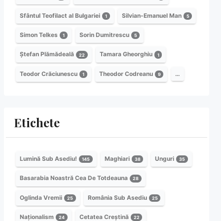
Sfântul Teofilact al Bulgariei
Silvian-Emanuel Man
1
5
Simon Telkes
Sorin Dumitrescu
1
5
Ștefan Plămădeală
Tamara Gheorghiu
22
1
Teodor Crăciunescu
Theodor Codreanu
…
1
9
Etichete
Lumină Sub Asediu!
Maghiari
Unguri
145
38
35
Basarabia Noastră Cea De Totdeauna
28
Oglinda Vremii
România Sub Asediu
25
25
Naționalism
Cetatea Creștină
24
22