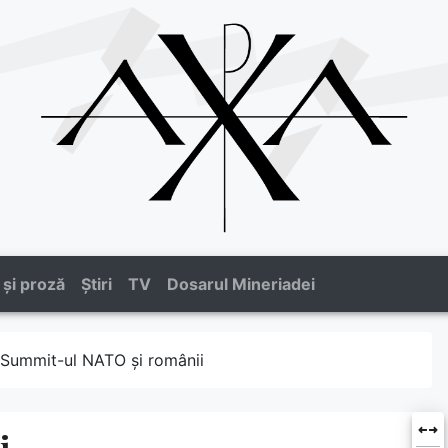
 și proză
Știri
TV
Dosarul Mineriadei
Summit-ul NATO și românii
i