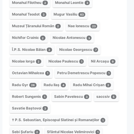
Monahul Filotheu
Monahul Leontie
2
3
Monahul Teodot
Mugur Vasiliu
3
63
Muzeul Țăranului Român
Nae Ionescu
2
23
Nichifor Crainic
Nicolae Antonescu
2
3
Î.P.S. Nicolae Bălan
Nicolae Georgescu
2
7
Nicolae Iorga
Nicolae Paulescu
Nil Arcașu
2
1
9
Octavian Mihalcea
Petru Demetrescu Popescu
1
1
Radu Gyr
Radu Ilaș
Radu Mihai Crișan
26
4
2
Robert Sungenis
Sabin Pavelescu
saccsiv
1
3
5
Savatie Baștovoi
3
† P.S. Sebastian, Episcopul Slatinei și Romanaților
1
Sebi Șufariu
Sfântul Nicolae Velimirovici
2
1