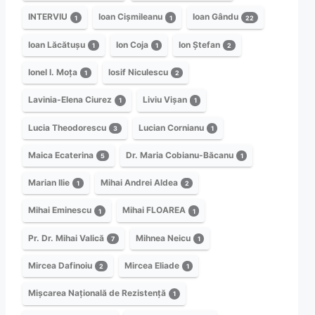
INTERVIU
Ioan Cișmileanu
Ioan Gându
1
1
22
Ioan Lăcătușu
Ion Coja
Ion Ștefan
1
1
2
Ionel I. Moța
Iosif Niculescu
1
2
Lavinia-Elena Ciurez
Liviu Vișan
1
1
Lucia Theodorescu
Lucian Cornianu
3
1
Maica Ecaterina
Dr. Maria Cobianu-Băcanu
5
1
Marian Ilie
Mihai Andrei Aldea
1
2
Mihai Eminescu
Mihai FLOAREA
1
1
Pr. Dr. Mihai Valică
Mihnea Neicu
7
1
Mircea Dafinoiu
Mircea Eliade
2
1
Mișcarea Națională de Rezistență
1