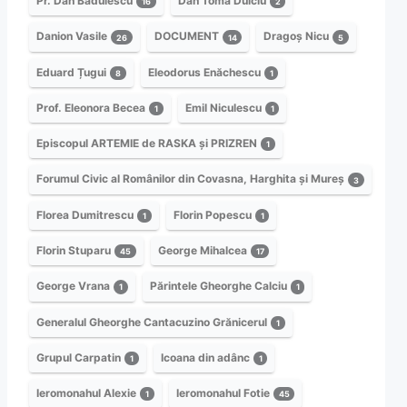
Pr. Dan Bădulescu
Dan Toma Dulciu
16
2
Danion Vasile
DOCUMENT
Dragoș Nicu
26
14
5
Eduard Țugui
Eleodorus Enăchescu
8
1
Prof. Eleonora Becea
Emil Niculescu
1
1
Episcopul ARTEMIE de RASKA și PRIZREN
1
Forumul Civic al Românilor din Covasna, Harghita și Mureș
3
Florea Dumitrescu
Florin Popescu
1
1
Florin Stuparu
George Mihalcea
45
17
George Vrana
Părintele Gheorghe Calciu
1
1
Generalul Gheorghe Cantacuzino Grănicerul
1
Grupul Carpatin
Icoana din adânc
1
1
Ieromonahul Alexie
Ieromonahul Fotie
1
45