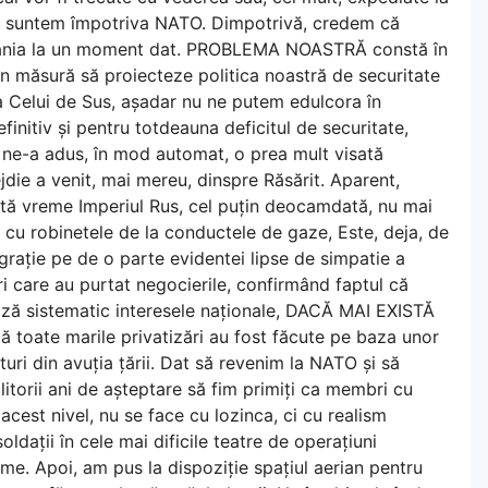
u suntem împotriva NATO. Dimpotrivă, credem că
România la un moment dat. PROBLEMA NOASTRĂ constă în
în măsură să proiecteze politica noastră de securitate
ra Celui de Sus, așadar nu ne putem edulcora în
nitiv și pentru totdeauna deficitul de securitate,
e-a adus, în mod automat, o prea mult visată
jdie a venit, mai mereu, dinspre Răsărit. Aparent,
câtă vreme Imperiul Rus, cel puțin deocamdată, nu mai
 cu robinetele de la conductele de gaze, Este, deja, de
rație pe de o parte evidentei lipse de simpatie a
tri care au purtat negocierile, confirmând faptul că
ază sistematic interesele naționale, DACĂ MAI EXISTĂ
 toate marile privatizări au fost făcute pe baza unor
uri din avuția țării. Dat să revenim la NATO și să
torii ani de așteptare să fim primiți ca membri cu
a acest nivel, nu se face cu lozinca, ci cu realism
ldații în cele mai dificile teatre de operațiuni
e. Apoi, am pus la dispoziție spațiul aerian pentru