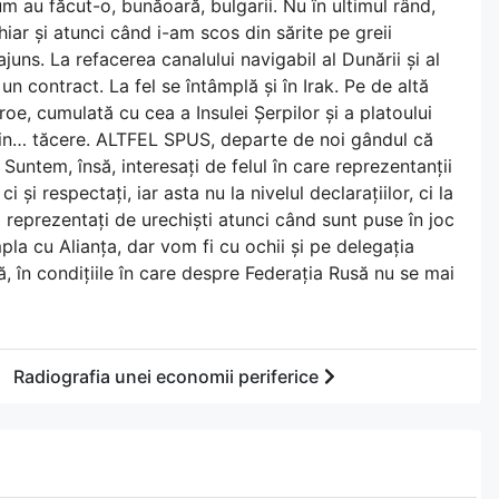
m au făcut-o, bunăoară, bulgarii. Nu în ultimul rând,
hiar și atunci când i-am scos din sărite pe greii
ajuns. La refacerea canalului navigabil al Dunării și al
un contract. La fel se întâmplă și în Irak. Pe de altă
oe, cumulată cu cea a Insulei Șerpilor și a platoului
t prin… tăcere. ALTFEL SPUS, departe de noi gândul că
ntem, însă, interesați de felul în care reprezentanții
 și respectați, iar asta nu la nivelul declarațiilor, ci la
m reprezentați de urechiști atunci când sunt puse în joc
pla cu Alianța, dar vom fi cu ochii și pe delegația
ă, în condițiile în care despre Federația Rusă nu se mai
Radiografia unei economii periferice