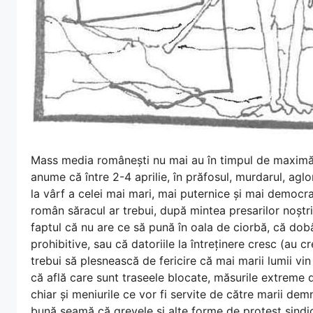
Mass media românești nu mai au în timpul de maximă 
anume că între 2-4 aprilie, în prăfosul, murdarul, aglo
la vârf a celei mai mari, mai puternice și mai democrati
român săracul ar trebui, după mintea presarilor noștri
faptul că nu are ce să pună în oala de ciorbă, că do
prohibitive, sau că datoriile la întreținere cresc (au c
trebui să plesnească de fericire că mai marii lumii vin l
că află care sunt traseele blocate, măsurile extreme d
chiar și meniurile ce vor fi servite de către marii demni
bună seamă că grevele și alte forme de protest sindic