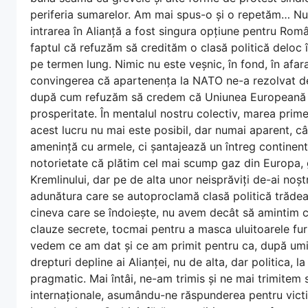
periferia sumarelor. Am mai spus-o și o repetăm… N
intrarea în Alianță a fost singura opțiune pentru 
faptul că refuzăm să credităm o clasă politică deloc 
pe termen lung. Nimic nu este veșnic, în fond, în afa
convingerea că apartenența la NATO ne-a rezolvat defi
după cum refuzăm să credem că Uniunea Europeană n
prosperitate. În mentalul nostru colectiv, marea prime
acest lucru nu mai este posibil, dar numai aparent, 
amenință cu armele, ci șantajează un întreg continent
notorietate că plătim cel mai scump gaz din Europa, g
Kremlinului, dar pe de alta unor neisprăviți de-ai noș
adunătura care se autoproclamă clasă politică trăde
cineva care se îndoiește, nu avem decât să amintim că
clauze secrete, tocmai pentru a masca uluitoarele furt
vedem ce am dat și ce am primit pentru ca, după umili
drepturi depline ai Alianței, nu de alta, dar politica, l
pragmatic. Mai întâi, ne-am trimis și ne mai trimitem so
internaționale, asumându-ne răspunderea pentru victim