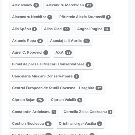
Alex Ivanov
Alexandru Mărchidan
9
178
Alexandru Nechifor
Părintele Alexie Ksutasvili
1
1
Alin Spânu
Alina Glod
Anghel Rugină
1
30
12
Artemie Popa
Asociația 4 Aprilie
3
10
Aurel C. Popovici
AXA
1
33
Biroul de presă al Mișcării Conservatoare
3
Cancelaria Mișcării Conservatoare
3
Centrul European de Studii Covasna – Harghita
37
Ciprian Bojan
Ciprian Voicilă
25
5
Constantin Ardeleanu
Corneliu Zelea Codreanu
1
1
Costion Nicolescu
Cristina Iorga-Vasiliu
15
3