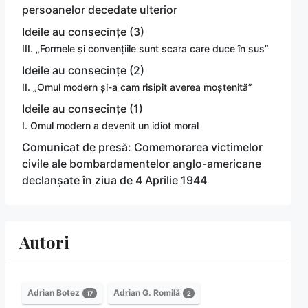
persoanelor decedate ulterior
Ideile au consecințe (3)
III. „Formele și convențiile sunt scara care duce în sus”
Ideile au consecințe (2)
II. „Omul modern și-a cam risipit averea moștenită”
Ideile au consecințe (1)
I. Omul modern a devenit un idiot moral
Comunicat de presă: Comemorarea victimelor
civile ale bombardamentelor anglo-americane
declanșate în ziua de 4 Aprilie 1944
Autori
Adrian Botez
Adrian G. Romilă
17
2