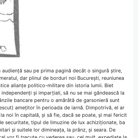
audiență sau pe prima pagină decât o singură știre,
meratul, dar plinul de borduri noi București, reuniunea
ce alianțe politico-militare din istoria lumii. Biet
 independenți și imparțiali, să nu se mai gândească la
bânzile bancare pentru o amărâtă de garsonieră sunt
rescut) amețitor în perioada de iarnă. Dimpotrivă, el ar
a noi în capitală, și să fie, dacă se poate, și mai fericit
e securitate, tipul de limuzine de lux achiziționate, ba
tari și suitele lor dimineața, la prânz, și seara. De
al vor fi trecute cu vederea sau, cel mult, expediate la