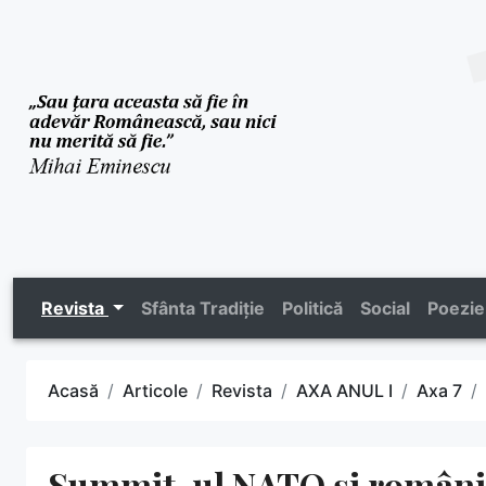
Revista
Sfânta Tradiție
Politică
Social
Poezie
Acasă
Articole
Revista
AXA ANUL I
Axa 7
Summit-ul NATO și români