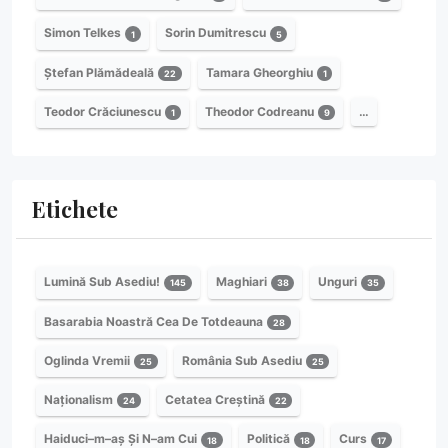
Simon Telkes
Sorin Dumitrescu
1
5
Ștefan Plămădeală
Tamara Gheorghiu
22
1
Teodor Crăciunescu
Theodor Codreanu
…
1
9
Etichete
Lumină Sub Asediu!
Maghiari
Unguri
145
38
35
Basarabia Noastră Cea De Totdeauna
28
Oglinda Vremii
România Sub Asediu
25
25
Naționalism
Cetatea Creștină
24
22
Haiduci–m–aș Și N–am Cui
Politică
Curs
18
18
17