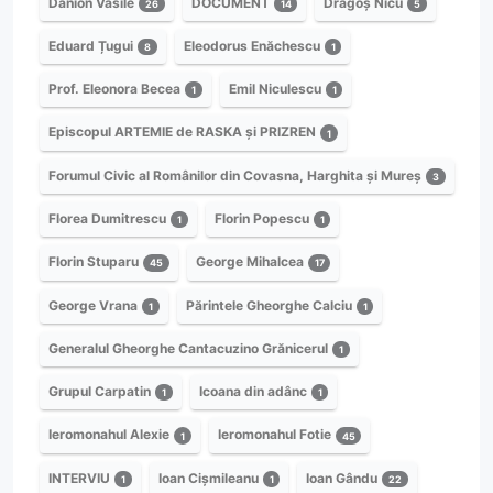
Danion Vasile
DOCUMENT
Dragoș Nicu
26
14
5
Eduard Țugui
Eleodorus Enăchescu
8
1
Prof. Eleonora Becea
Emil Niculescu
1
1
Episcopul ARTEMIE de RASKA și PRIZREN
1
Forumul Civic al Românilor din Covasna, Harghita și Mureș
3
Florea Dumitrescu
Florin Popescu
1
1
Florin Stuparu
George Mihalcea
45
17
George Vrana
Părintele Gheorghe Calciu
1
1
Generalul Gheorghe Cantacuzino Grănicerul
1
Grupul Carpatin
Icoana din adânc
1
1
Ieromonahul Alexie
Ieromonahul Fotie
1
45
INTERVIU
Ioan Cișmileanu
Ioan Gându
1
1
22