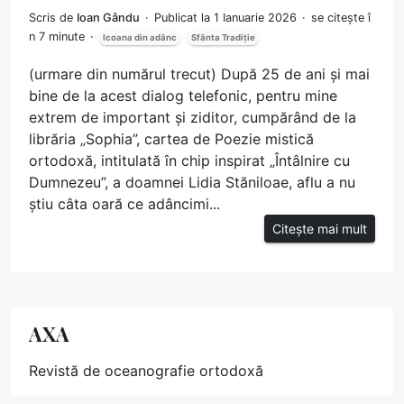
Scris de
Ioan Gându
Publicat la 1 Ianuarie 2026
se citește î
n 7 minute
Icoana din adânc
Sfânta Tradiție
(urmare din numărul trecut) După 25 de ani și mai
bine de la acest dialog telefonic, pentru mine
extrem de important și ziditor, cumpărând de la
librăria „Sophia”, cartea de Poezie mistică
ortodoxă, intitulată în chip inspirat „Întâlnire cu
Dumnezeu”, a doamnei Lidia Stăniloae, aflu a nu
știu câta oară ce adâncimi...
Citește mai mult
AXA
Revistă de oceanografie ortodoxă