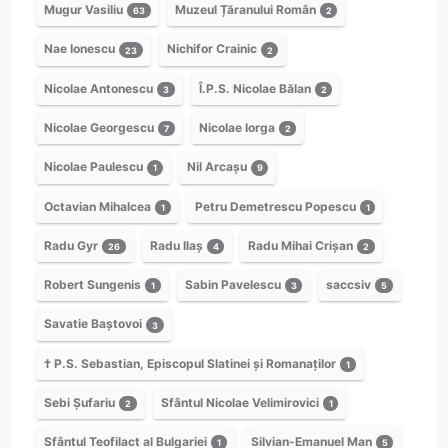
Mugur Vasiliu
Muzeul Țăranului Român
63
2
Nae Ionescu
Nichifor Crainic
23
2
Nicolae Antonescu
Î.P.S. Nicolae Bălan
3
2
Nicolae Georgescu
Nicolae Iorga
7
2
Nicolae Paulescu
Nil Arcașu
1
9
Octavian Mihalcea
Petru Demetrescu Popescu
1
1
Radu Gyr
Radu Ilaș
Radu Mihai Crișan
26
4
2
Robert Sungenis
Sabin Pavelescu
saccsiv
1
3
5
Savatie Baștovoi
3
† P.S. Sebastian, Episcopul Slatinei și Romanaților
1
Sebi Șufariu
Sfântul Nicolae Velimirovici
2
1
Sfântul Teofilact al Bulgariei
Silvian-Emanuel Man
1
5