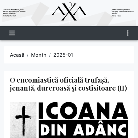
Acasă
Month
2025-01
O encomiastică oficială trufașă,
jenantă, dureroasă și costisitoare (II)