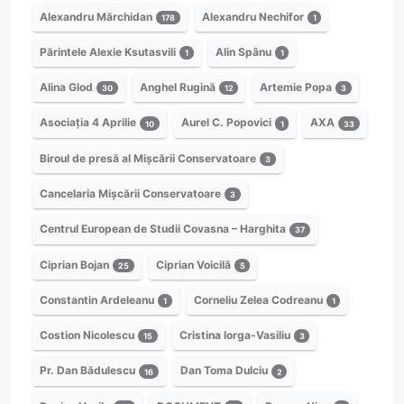
Alexandru Mărchidan
Alexandru Nechifor
178
1
Părintele Alexie Ksutasvili
Alin Spânu
1
1
Alina Glod
Anghel Rugină
Artemie Popa
30
12
3
Asociația 4 Aprilie
Aurel C. Popovici
AXA
10
1
33
Biroul de presă al Mișcării Conservatoare
3
Cancelaria Mișcării Conservatoare
3
Centrul European de Studii Covasna – Harghita
37
Ciprian Bojan
Ciprian Voicilă
25
5
Constantin Ardeleanu
Corneliu Zelea Codreanu
1
1
Costion Nicolescu
Cristina Iorga-Vasiliu
15
3
Pr. Dan Bădulescu
Dan Toma Dulciu
16
2