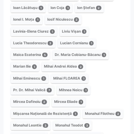
Ioan Lăcătușu
Ion Coja
Ion Ștefan
1
1
2
Ionel I. Moța
Iosif Niculescu
1
2
Lavinia-Elena Ciurez
Liviu Vișan
1
1
Lucia Theodorescu
Lucian Cornianu
3
1
Maica Ecaterina
Dr. Maria Cobianu-Băcanu
5
1
Marian Ilie
Mihai Andrei Aldea
1
2
Mihai Eminescu
Mihai FLOAREA
1
1
Pr. Dr. Mihai Valică
Mihnea Neicu
7
1
Mircea Dafinoiu
Mircea Eliade
2
1
Mișcarea Națională de Rezistență
Monahul Filotheu
1
2
Monahul Leontie
Monahul Teodot
3
3