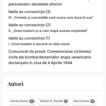
persoanelor decedate ulterior
Ideile au consecințe (3)
III. „Formele și convențiile sunt scara care duce în sus”
Ideile au consecințe (2)
II. „Omul modern și-a cam risipit averea moștenită”
Ideile au consecințe (1)
I. Omul modern a devenit un idiot moral
Comunicat de presă: Comemorarea victimelor
civile ale bombardamentelor anglo-americane
declanșate în ziua de 4 Aprilie 1944
Autori
Adrian Botez
Adrian G. Romilă
Alex Ivanov
17
2
9