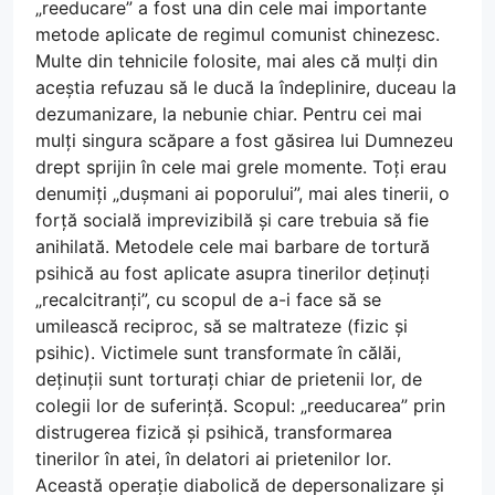
„reeducare” a fost una din cele mai importante
metode aplicate de regimul comunist chinezesc.
Multe din tehnicile folosite, mai ales că mulți din
aceștia refuzau să le ducă la îndeplinire, duceau la
dezumanizare, la nebunie chiar. Pentru cei mai
mulți singura scăpare a fost găsirea lui Dumnezeu
drept sprijin în cele mai grele momente. Toți erau
denumiți „dușmani ai poporului”, mai ales tinerii, o
forță socială imprevizibilă și care trebuia să fie
anihilată. Metodele cele mai barbare de tortură
psihică au fost aplicate asupra tinerilor deținuți
„recalcitranți”, cu scopul de a-i face să se
umilească reciproc, să se maltrateze (fizic și
psihic). Victimele sunt transformate în călăi,
deținuții sunt torturați chiar de prietenii lor, de
colegii lor de suferință. Scopul: „reeducarea” prin
distrugerea fizică și psihică, transformarea
tinerilor în atei, în delatori ai prietenilor lor.
Această operație diabolică de depersonalizare și