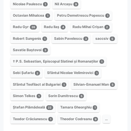
Nicolae Paulescu
Nil Arcașu
1
9
Octavian Mihalcea
Petru Demetrescu Popescu
1
1
Radu Gyr
Radu Ilaș
Radu Mihai Crișan
26
4
2
Robert Sungenis
Sabin Pavelescu
saccsiv
1
3
5
Savatie Baștovoi
3
† P.S. Sebastian, Episcopul Slatinei și Romanaților
1
Sebi Șufariu
Sfântul Nicolae Velimirovici
2
1
Sfântul Teofilact al Bulgariei
Silvian-Emanuel Man
1
5
Simon Telkes
Sorin Dumitrescu
1
5
Ștefan Plămădeală
Tamara Gheorghiu
22
1
Teodor Crăciunescu
Theodor Codreanu
…
1
9