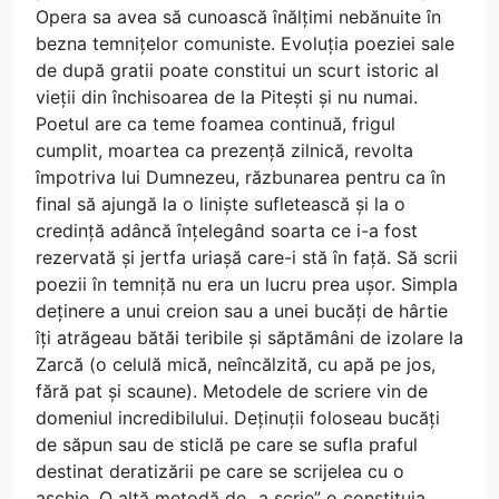
Opera sa avea să cunoască înălțimi nebănuite în
bezna temnițelor comuniste. Evoluția poeziei sale
de după gratii poate constitui un scurt istoric al
vieții din închisoarea de la Pitești și nu numai.
Poetul are ca teme foamea continuă, frigul
cumplit, moartea ca prezență zilnică, revolta
împotriva lui Dumnezeu, răzbunarea pentru ca în
final să ajungă la o liniște sufletească și la o
credință adâncă înțelegând soarta ce i-a fost
rezervată și jertfa uriașă care-i stă în față. Să scrii
poezii în temniță nu era un lucru prea ușor. Simpla
deținere a unui creion sau a unei bucăți de hârtie
îți atrăgeau bătăi teribile și săptămâni de izolare la
Zarcă (o celulă mică, neîncălzită, cu apă pe jos,
fără pat și scaune). Metodele de scriere vin de
domeniul incredibilului. Deținuții foloseau bucăți
de săpun sau de sticlă pe care se sufla praful
destinat deratizării pe care se scrijelea cu o
așchie. O altă metodă de „a scrie” o constituia