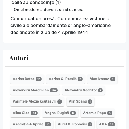
Ideile au consecințe (1)
I. Omul modern a devenit un idiot moral
Comunicat de presă: Comemorarea victimelor
civile ale bombardamentelor anglo-americane
declanșate în ziua de 4 Aprilie 1944
Autori
Adrian Botez
Adrian G. Romilă
Alex Ivanov
17
2
9
Alexandru Mărchidan
Alexandru Nechifor
178
1
Părintele Alexie Ksutasvili
Alin Spânu
1
1
Alina Glod
Anghel Rugină
Artemie Popa
30
12
3
Asociația 4 Aprilie
Aurel C. Popovici
AXA
10
1
33