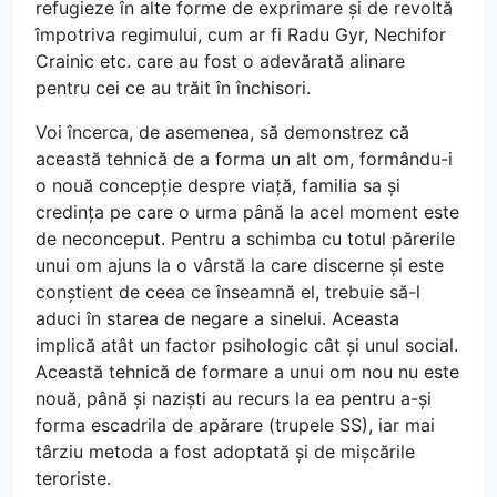
refugieze în alte forme de exprimare și de revoltă
împotriva regimului, cum ar fi Radu Gyr, Nechifor
Crainic etc. care au fost o adevărată alinare
pentru cei ce au trăit în închisori.
Voi încerca, de asemenea, să demonstrez că
această tehnică de a forma un alt om, formându-i
o nouă concepție despre viață, familia sa și
credința pe care o urma până la acel moment este
de neconceput. Pentru a schimba cu totul părerile
unui om ajuns la o vârstă la care discerne și este
conștient de ceea ce înseamnă el, trebuie să-l
aduci în starea de negare a sinelui. Aceasta
implică atât un factor psihologic cât și unul social.
Această tehnică de formare a unui om nou nu este
nouă, până și naziști au recurs la ea pentru a-și
forma escadrila de apărare (trupele SS), iar mai
târziu metoda a fost adoptată și de mișcările
teroriste.