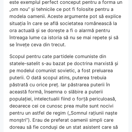
este exemplul perfect conceput pentru a forma un
„om nou” și tehnicile ce pot fi folosite pentru a
modela oamenii. Aceste argumente pot să explice
situația în care se află societatea românească la
ora actuală și se dorește a fi o alarmă pentru
întreaga lume ca istoria să nu se mai repete și să
se învețe ceva din trecut.
Scopul pentru cate partidele comuniste din
statele-satelit s-au bazat pe doctrina marxistă și
pe modelul comunist sovietic, a fost preluarea
puterii. O dată scopul atins, puterea trebuia
păstrată cu orice preț. Iar păstrarea puterii în
această formă, însemna o slăbire a puterii
populației, intelectualii fiind o forță periculoasă,
deoarece cei ce cunosc prea multe sunt nocivi
pentru un astfel de regim („Somnul rațiunii naște
monștri”). Erau de preferat oamenii simpli care
doreau să fie conduși de un stat asistent care să