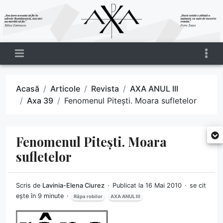
Acasă
Articole
Revista
AXA ANUL III
Axa 39
Fenomenul Pitești. Moara sufletelor
Fenomenul Pitești. Moara
sufletelor
Scris de
Lavinia-Elena Ciurez
Publicat la 16 Mai 2010
se cit
ește în 9 minute
Râpa robilor
AXA ANUL III