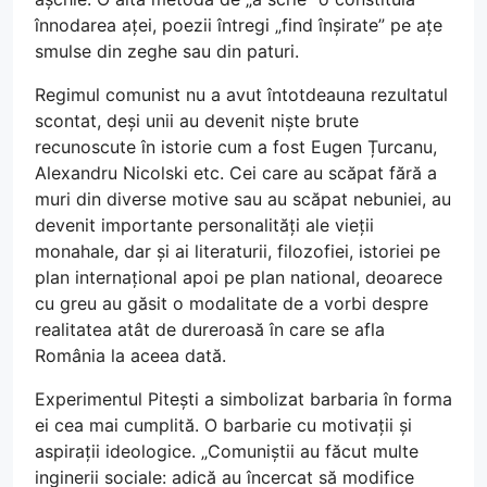
înnodarea aței, poezii întregi „find înșirate” pe ațe
smulse din zeghe sau din paturi.
Regimul comunist nu a avut întotdeauna rezultatul
scontat, deși unii au devenit niște brute
recunoscute în istorie cum a fost Eugen Țurcanu,
Alexandru Nicolski etc. Cei care au scăpat fără a
muri din diverse motive sau au scăpat nebuniei, au
devenit importante personalități ale vieții
monahale, dar și ai literaturii, filozofiei, istoriei pe
plan internațional apoi pe plan national, deoarece
cu greu au găsit o modalitate de a vorbi despre
realitatea atât de dureroasă în care se afla
România la aceea dată.
Experimentul Pitești a simbolizat barbaria în forma
ei cea mai cumplită. O barbarie cu motivații și
aspirații ideologice. „Comuniștii au făcut multe
inginerii sociale: adică au încercat să modifice