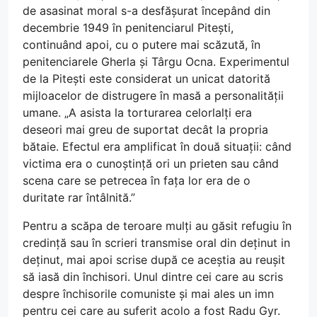
de asasinat moral s-a desfășurat începând din
decembrie 1949 în penitenciarul Pitești,
continuând apoi, cu o putere mai scăzută, în
penitenciarele Gherla și Târgu Ocna. Experimentul
de la Pitești este considerat un unicat datorită
mijloacelor de distrugere în masă a personalității
umane. „A asista la torturarea celorlalți era
deseori mai greu de suportat decât la propria
bătaie. Efectul era amplificat în două situații: când
victima era o cunoștință ori un prieten sau când
scena care se petrecea în fața lor era de o
duritate rar întâlnită.”
Pentru a scăpa de teroare mulți au găsit refugiu în
credință sau în scrieri transmise oral din deținut in
deținut, mai apoi scrise după ce aceștia au reușit
să iasă din închisori. Unul dintre cei care au scris
despre închisorile comuniste și mai ales un imn
pentru cei care au suferit acolo a fost Radu Gyr.