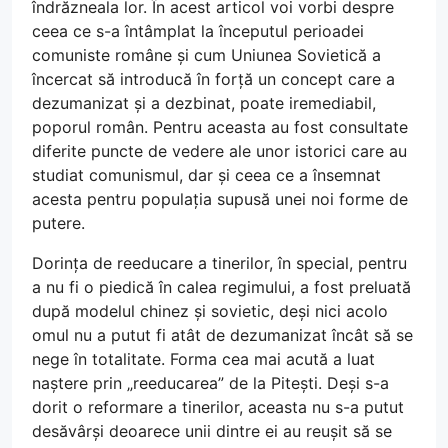
îndrăzneala lor. În acest articol voi vorbi despre
ceea ce s-a întâmplat la începutul perioadei
comuniste române și cum Uniunea Sovietică a
încercat să introducă în forță un concept care a
dezumanizat și a dezbinat, poate iremediabil,
poporul român. Pentru aceasta au fost consultate
diferite puncte de vedere ale unor istorici care au
studiat comunismul, dar și ceea ce a însemnat
acesta pentru populația supusă unei noi forme de
putere.
Dorința de reeducare a tinerilor, în special, pentru
a nu fi o piedică în calea regimului, a fost preluată
după modelul chinez și sovietic, deși nici acolo
omul nu a putut fi atât de dezumanizat încât să se
nege în totalitate. Forma cea mai acută a luat
naștere prin „reeducarea” de la Pitești. Deși s-a
dorit o reformare a tinerilor, aceasta nu s-a putut
desăvârși deoarece unii dintre ei au reușit să se