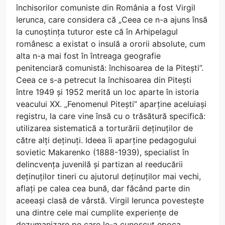
închisorilor comuniste din România a fost Virgil
Ierunca, care considera că „Ceea ce n-a ajuns însă
la cunoștința tuturor este că în Arhipelagul
românesc a existat o insulă a ororii absolute, cum
alta n-a mai fost în întreaga geografie
penitenciară comunistă: închisoarea de la Pitești”.
Ceea ce s-a petrecut la închisoarea din Pitești
între 1949 și 1952 merită un loc aparte în istoria
veacului XX. „Fenomenul Pitești” aparține aceluiași
registru, la care vine însă cu o trăsătură specifică:
utilizarea sistematică a torturării deținuților de
către alți deținuți. Ideea îi aparține pedagogului
sovietic Makarenko (1888-1939), specialist în
delincvența juvenilă și partizan al reeducării
deținuților tineri cu ajutorul deținuților mai vechi,
aflați pe calea cea bună, dar făcând parte din
aceeași clasă de vârstă. Virgil Ierunca povestește
una dintre cele mai cumplite experiențe de
dezumanizare pe care le-a cunoscut epoca