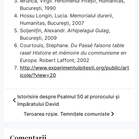
Ierunca, Virgil.
Fenomenul Pitești
, Humanitas,
București, 1990
Hossu Longin, Lucia.
Memorialul durerii
,
Humanitas, București, 2007
Soljenițîn, Alexandr.
Arhipelagul Gulag
,
București, 2009
Courtouis, Stephane.
Du Passé faisons table
rase! Histoire et mémoire du communisme en
Europe
. Robert Laffont, 2002
http://www.experimentulpitesti.org/public/art
icole/?view=20
Istorisire despre Psalmul 50 al prorocului și
împăratului David
Teroarea roșie. Temnițele comuniste
Comentarii