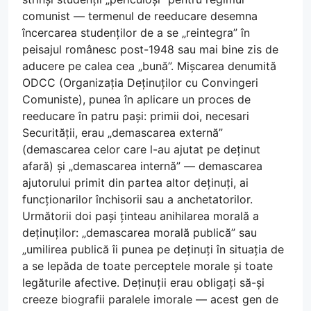
comunist — termenul de reeducare desemna
încercarea studenților de a se „reintegra” în
peisajul românesc post-1948 sau mai bine zis de
aducere pe calea cea „bună”. Mișcarea denumită
ODCC (Organizația Deținuților cu Convingeri
Comuniste), punea în aplicare un proces de
reeducare în patru pași: primii doi, necesari
Securității, erau „demascarea externă”
(demascarea celor care l-au ajutat pe deținut
afară) și „demascarea internă” — demascarea
ajutorului primit din partea altor deținuți, ai
funcționarilor închisorii sau a anchetatorilor.
Următorii doi pași ținteau anihilarea morală a
deținuților: „demascarea morală publică” sau
„umilirea publică îi punea pe deținuți în situația de
a se lepăda de toate perceptele morale și toate
legăturile afective. Deținuții erau obligați să-și
creeze biografii paralele imorale — acest gen de