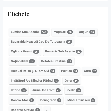
Etichete
Lumină Sub Asediu!
Maghiari
Unguri
145
38
35
Basarabia Noastră Cea De Totdeauna
28
Oglinda Vremii
România Sub Asediu
25
25
Naționalism
Cetatea Creștină
24
22
Haiduci–m–aș Și N–am Cui
Politică
Curs
18
18
17
Învățături Ale Sfinților Părinți
Gyrul
17
14
Istorie
Jurnal De Front
Inedit
14
12
10
Contra Atac
Iconografie
Mihai Eminescu
9
9
9
Raportul Orbului
…
9