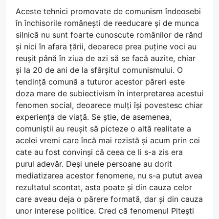
Aceste tehnici promovate de comunism îndeosebi
în închisorile românești de reeducare și de munca
silnică nu sunt foarte cunoscute românilor de rând
și nici în afara țării, deoarece prea puține voci au
reușit până în ziua de azi să se facă auzite, chiar
și la 20 de ani de la sfârșitul comunismului. O
tendință comună a tuturor acestor păreri este
doza mare de subiectivism în interpretarea acestui
fenomen social, deoarece mulți își povestesc chiar
experiența de viață. Se știe, de asemenea,
comuniștii au reușit să picteze o altă realitate a
acelei vremi care încă mai rezistă și acum prin cei
cate au fost convinși că ceea ce li s-a zis era
purul adevăr. Deși unele persoane au dorit
mediatizarea acestor fenomene, nu s-a putut avea
rezultatul scontat, asta poate și din cauza celor
care aveau deja o părere formată, dar și din cauza
unor interese politice. Cred că fenomenul Pitești