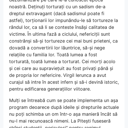
noastră. Deținuți torturați cu un sadism de-a
dreptul extravagant (dacă sadismul poate fi
astfel), torționarii lor impunându-le să tortureze la
rândul lor, ca să li se conteste însăși calitatea de
victime. În ultima fază a ciclului, nefericiții sunt
constrânși să-și tortureze cei mai buni prieteni, ca
dovadă a convertirii lor lăuntrice, să-și nege
relațiile cu familia lor. Toată lumea a fost
torturată, toată lumea a torturat. Cei morți acolo
și cei care au supraviețuit au fost privați până și
de propria lor nefericire. Virgil Ierunca a avut
curajul să intre în acest infern și să-i devină istoric,
pentru edificarea generațiilor viitoare.
Mulți se întreabă cum se poate implementa un așa
program deoarece după ideile și drepturile actuale
nu poți schimba un om într-o așa manieră încât să
nu-l mai recunoască nimeni. La Pitești fuseseră
strînși studenții „periculoși” pentru regimul