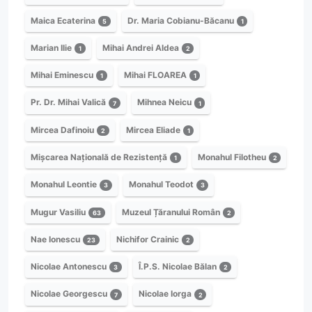
Maica Ecaterina
Dr. Maria Cobianu-Băcanu
5
1
Marian Ilie
Mihai Andrei Aldea
1
2
Mihai Eminescu
Mihai FLOAREA
1
1
Pr. Dr. Mihai Valică
Mihnea Neicu
7
1
Mircea Dafinoiu
Mircea Eliade
2
1
Mișcarea Națională de Rezistență
Monahul Filotheu
1
2
Monahul Leontie
Monahul Teodot
3
3
Mugur Vasiliu
Muzeul Țăranului Român
63
2
Nae Ionescu
Nichifor Crainic
23
2
Nicolae Antonescu
Î.P.S. Nicolae Bălan
3
2
Nicolae Georgescu
Nicolae Iorga
7
2