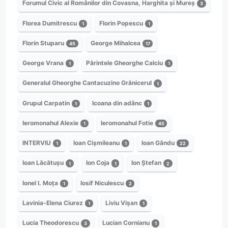
Forumul Civic al Românilor din Covasna, Harghita și Mureș
3
Florea Dumitrescu
Florin Popescu
1
1
Florin Stuparu
George Mihalcea
45
17
George Vrana
Părintele Gheorghe Calciu
1
1
Generalul Gheorghe Cantacuzino Grănicerul
1
Grupul Carpatin
Icoana din adânc
1
1
Ieromonahul Alexie
Ieromonahul Fotie
1
45
INTERVIU
Ioan Cișmileanu
Ioan Gându
1
1
22
Ioan Lăcătușu
Ion Coja
Ion Ștefan
1
1
2
Ionel I. Moța
Iosif Niculescu
1
2
Lavinia-Elena Ciurez
Liviu Vișan
1
1
Lucia Theodorescu
Lucian Cornianu
3
1