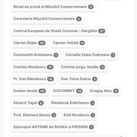
Biroul de presă al Mișcării Conservatoare
3
Cancelaria Mișcării Conservatoare
3
Centrul European de Studii Covasna – Harghita
37
Ciprian Bojan
Ciprian Voicilă
25
5
Constantin Ardeleanu
Corneliu Zelea Codreanu
1
1
Costion Nicolescu
Cristina Iorga-Vasiliu
15
3
Pr. Dan Bădulescu
Dan Toma Dulciu
16
2
Danion Vasile
DOCUMENT
Dragoș Nicu
26
14
5
Eduard Țugui
Eleodorus Enăchescu
8
1
Prof. Eleonora Becea
Emil Niculescu
1
1
Episcopul ARTEMIE de RASKA și PRIZREN
1