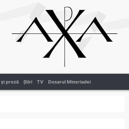
 și proză
Știri
TV
Dosarul Mineriadei