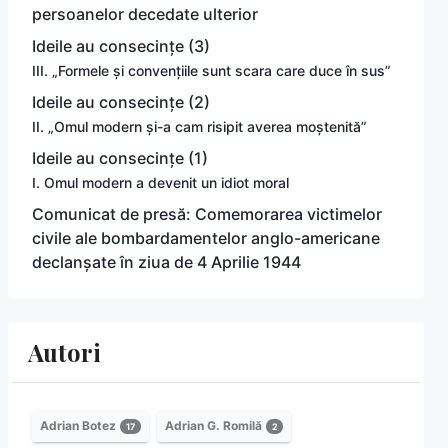
persoanelor decedate ulterior
Ideile au consecințe (3)
III. „Formele și convențiile sunt scara care duce în sus”
Ideile au consecințe (2)
II. „Omul modern și-a cam risipit averea moștenită”
Ideile au consecințe (1)
I. Omul modern a devenit un idiot moral
Comunicat de presă: Comemorarea victimelor
civile ale bombardamentelor anglo-americane
declanșate în ziua de 4 Aprilie 1944
Autori
Adrian Botez
Adrian G. Romilă
17
2