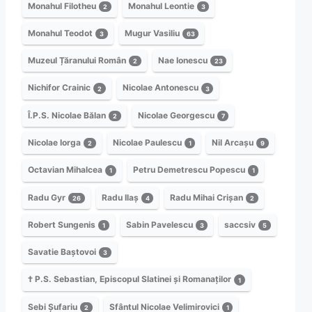
Monahul Filotheu
Monahul Leontie
2
3
Monahul Teodot
Mugur Vasiliu
3
63
Muzeul Țăranului Român
Nae Ionescu
2
23
Nichifor Crainic
Nicolae Antonescu
2
3
Î.P.S. Nicolae Bălan
Nicolae Georgescu
2
7
Nicolae Iorga
Nicolae Paulescu
Nil Arcașu
2
1
9
Octavian Mihalcea
Petru Demetrescu Popescu
1
1
Radu Gyr
Radu Ilaș
Radu Mihai Crișan
26
4
2
Robert Sungenis
Sabin Pavelescu
saccsiv
1
3
5
Savatie Baștovoi
3
† P.S. Sebastian, Episcopul Slatinei și Romanaților
1
Sebi Șufariu
Sfântul Nicolae Velimirovici
2
1