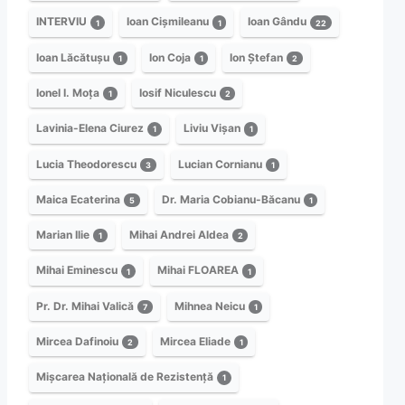
INTERVIU
Ioan Cișmileanu
Ioan Gându
1
1
22
Ioan Lăcătușu
Ion Coja
Ion Ștefan
1
1
2
Ionel I. Moța
Iosif Niculescu
1
2
Lavinia-Elena Ciurez
Liviu Vișan
1
1
Lucia Theodorescu
Lucian Cornianu
3
1
Maica Ecaterina
Dr. Maria Cobianu-Băcanu
5
1
Marian Ilie
Mihai Andrei Aldea
1
2
Mihai Eminescu
Mihai FLOAREA
1
1
Pr. Dr. Mihai Valică
Mihnea Neicu
7
1
Mircea Dafinoiu
Mircea Eliade
2
1
Mișcarea Națională de Rezistență
1