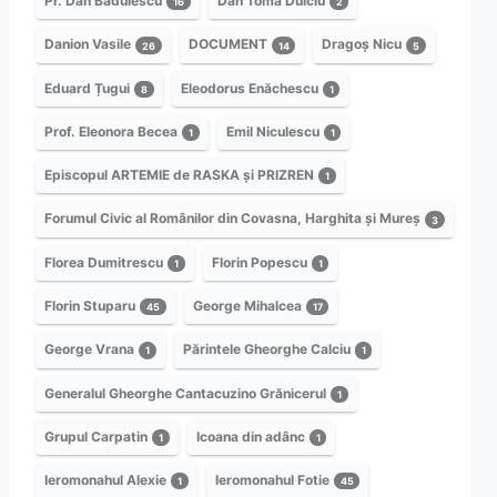
Pr. Dan Bădulescu
Dan Toma Dulciu
16
2
Danion Vasile
DOCUMENT
Dragoș Nicu
26
14
5
Eduard Țugui
Eleodorus Enăchescu
8
1
Prof. Eleonora Becea
Emil Niculescu
1
1
Episcopul ARTEMIE de RASKA și PRIZREN
1
Forumul Civic al Românilor din Covasna, Harghita și Mureș
3
Florea Dumitrescu
Florin Popescu
1
1
Florin Stuparu
George Mihalcea
45
17
George Vrana
Părintele Gheorghe Calciu
1
1
Generalul Gheorghe Cantacuzino Grănicerul
1
Grupul Carpatin
Icoana din adânc
1
1
Ieromonahul Alexie
Ieromonahul Fotie
1
45