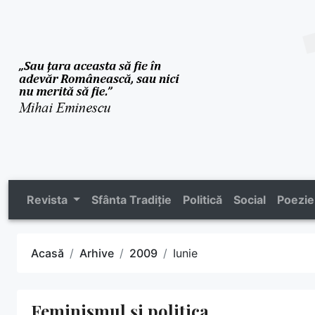
Revista
Sfânta Tradiție
Politică
Social
Poezie
Acasă
Arhive
2009
Iunie
Feminismul și politica