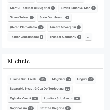
Sfântul Teofilact al Bulgariei
Silvian-Emanuel Man
1
5
Simon Telkes
Sorin Dumitrescu
1
5
Ștefan Plămădeală
Tamara Gheorghiu
22
1
Teodor Crăciunescu
Theodor Codreanu
…
1
9
Etichete
Lumină Sub Asediu!
Maghiari
Unguri
145
38
35
Basarabia Noastră Cea De Totdeauna
28
Oglinda Vremii
România Sub Asediu
25
25
Naționalism
Cetatea Creștină
24
22