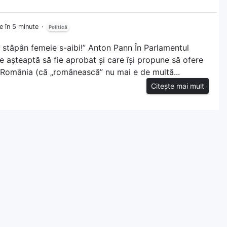
e în 5 minute
Politică
și stăpân femeie s-aibi!” Anton Pann În Parlamentul
e așteaptă să fie aprobat și care își propune să ofere
n România (că „românească” nu mai e de multă...
Citește mai mult