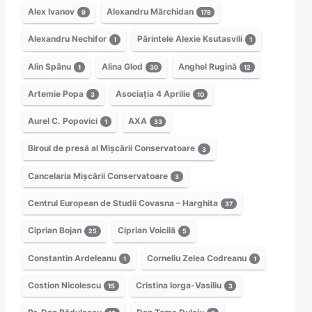
Alex Ivanov
Alexandru Mărchidan
9
178
Alexandru Nechifor
Părintele Alexie Ksutasvili
1
1
Alin Spânu
Alina Glod
Anghel Rugină
1
30
12
Artemie Popa
Asociația 4 Aprilie
3
10
Aurel C. Popovici
AXA
1
33
Biroul de presă al Mișcării Conservatoare
3
Cancelaria Mișcării Conservatoare
3
Centrul European de Studii Covasna – Harghita
37
Ciprian Bojan
Ciprian Voicilă
25
5
Constantin Ardeleanu
Corneliu Zelea Codreanu
1
1
Costion Nicolescu
Cristina Iorga-Vasiliu
15
3