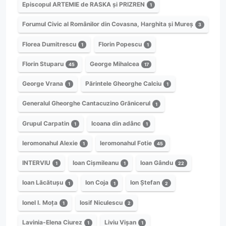
Episcopul ARTEMIE de RASKA și PRIZREN
1
Forumul Civic al Românilor din Covasna, Harghita și Mureș
3
Florea Dumitrescu
Florin Popescu
1
1
Florin Stuparu
George Mihalcea
45
17
George Vrana
Părintele Gheorghe Calciu
1
1
Generalul Gheorghe Cantacuzino Grănicerul
1
Grupul Carpatin
Icoana din adânc
1
1
Ieromonahul Alexie
Ieromonahul Fotie
1
45
INTERVIU
Ioan Cișmileanu
Ioan Gându
1
1
22
Ioan Lăcătușu
Ion Coja
Ion Ștefan
1
1
2
Ionel I. Moța
Iosif Niculescu
1
2
Lavinia-Elena Ciurez
Liviu Vișan
1
1