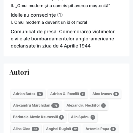
II. „Omul modern și-a cam risipit averea moștenită”
Ideile au consecințe (1)
I. Omul modern a devenit un idiot moral
Comunicat de presă: Comemorarea victimelor
civile ale bombardamentelor anglo-americane
declanșate în ziua de 4 Aprilie 1944
Autori
Adrian Botez
Adrian G. Romilă
Alex Ivanov
17
2
9
Alexandru Mărchidan
Alexandru Nechifor
178
1
Părintele Alexie Ksutasvili
Alin Spânu
1
1
Alina Glod
Anghel Rugină
Artemie Popa
30
12
3