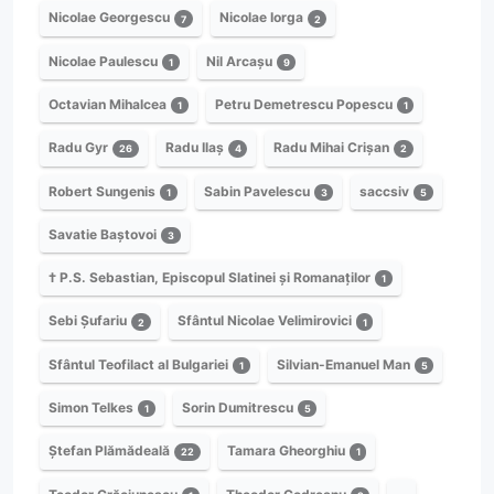
Nicolae Georgescu
Nicolae Iorga
7
2
Nicolae Paulescu
Nil Arcașu
1
9
Octavian Mihalcea
Petru Demetrescu Popescu
1
1
Radu Gyr
Radu Ilaș
Radu Mihai Crișan
26
4
2
Robert Sungenis
Sabin Pavelescu
saccsiv
1
3
5
Savatie Baștovoi
3
† P.S. Sebastian, Episcopul Slatinei și Romanaților
1
Sebi Șufariu
Sfântul Nicolae Velimirovici
2
1
Sfântul Teofilact al Bulgariei
Silvian-Emanuel Man
1
5
Simon Telkes
Sorin Dumitrescu
1
5
Ștefan Plămădeală
Tamara Gheorghiu
22
1