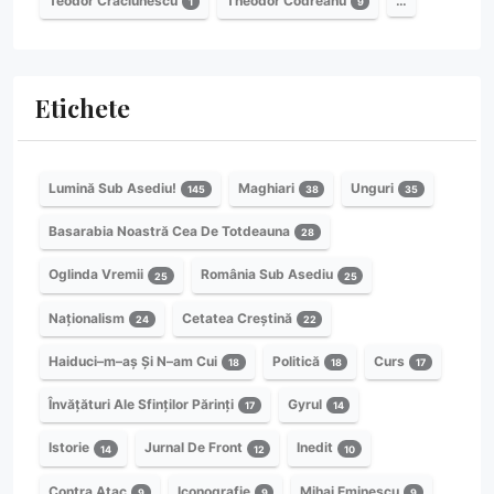
Teodor Crăciunescu
Theodor Codreanu
…
1
9
Etichete
Lumină Sub Asediu!
Maghiari
Unguri
145
38
35
Basarabia Noastră Cea De Totdeauna
28
Oglinda Vremii
România Sub Asediu
25
25
Naționalism
Cetatea Creștină
24
22
Haiduci–m–aș Și N–am Cui
Politică
Curs
18
18
17
Învățături Ale Sfinților Părinți
Gyrul
17
14
Istorie
Jurnal De Front
Inedit
14
12
10
Contra Atac
Iconografie
Mihai Eminescu
9
9
9