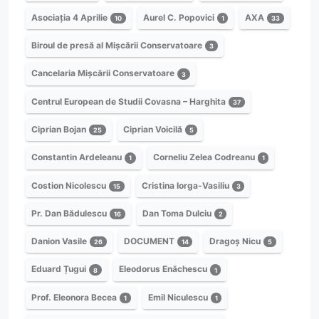
Asociația 4 Aprilie
Aurel C. Popovici
AXA
10
1
33
Biroul de presă al Mișcării Conservatoare
3
Cancelaria Mișcării Conservatoare
3
Centrul European de Studii Covasna – Harghita
37
Ciprian Bojan
Ciprian Voicilă
25
5
Constantin Ardeleanu
Corneliu Zelea Codreanu
1
1
Costion Nicolescu
Cristina Iorga-Vasiliu
15
3
Pr. Dan Bădulescu
Dan Toma Dulciu
16
2
Danion Vasile
DOCUMENT
Dragoș Nicu
26
14
5
Eduard Țugui
Eleodorus Enăchescu
8
1
Prof. Eleonora Becea
Emil Niculescu
1
1