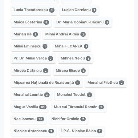
Lucia Theodorescu
Lucian Cornianu
3
1
Maica Ecaterina
Dr. Maria Cobianu-Băcanu
5
1
Marian Ilie
Mihai Andrei Aldea
1
2
Mihai Eminescu
Mihai FLOAREA
1
1
Pr. Dr. Mihai Valică
Mihnea Neicu
7
1
Mircea Dafinoiu
Mircea Eliade
2
1
Mișcarea Națională de Rezistență
Monahul Filotheu
1
2
Monahul Leontie
Monahul Teodot
3
3
Mugur Vasiliu
Muzeul Țăranului Român
63
2
Nae Ionescu
Nichifor Crainic
23
2
Nicolae Antonescu
Î.P.S. Nicolae Bălan
3
2