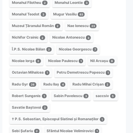
Monahul Filotheu
Monahul Leontie
2
3
Monahul Teodot
Mugur Vasiliu
3
63
Muzeul Țăranului Român
Nae Ionescu
2
23
Nichifor Crainic
Nicolae Antonescu
2
3
Î.P.S. Nicolae Bălan
Nicolae Georgescu
2
7
Nicolae Iorga
Nicolae Paulescu
Nil Arcașu
2
1
9
Octavian Mihalcea
Petru Demetrescu Popescu
1
1
Radu Gyr
Radu Ilaș
Radu Mihai Crișan
26
4
2
Robert Sungenis
Sabin Pavelescu
saccsiv
1
3
5
Savatie Baștovoi
3
† P.S. Sebastian, Episcopul Slatinei și Romanaților
1
Sebi Șufariu
Sfântul Nicolae Velimirovici
2
1