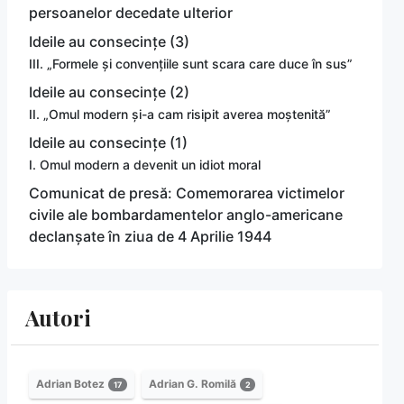
persoanelor decedate ulterior
Ideile au consecințe (3)
III. „Formele și convențiile sunt scara care duce în sus”
Ideile au consecințe (2)
II. „Omul modern și-a cam risipit averea moștenită”
Ideile au consecințe (1)
I. Omul modern a devenit un idiot moral
Comunicat de presă: Comemorarea victimelor
civile ale bombardamentelor anglo-americane
declanșate în ziua de 4 Aprilie 1944
Autori
Adrian Botez
Adrian G. Romilă
17
2