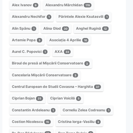
Alex Ivanov
Alexandru Mărchidan
9
178
Alexandru Nechifor
Părintele Alexie Ksutasvili
1
1
Alin Spânu
Alina Glod
Anghel Rugină
1
30
12
Artemie Popa
Asociația 4 Aprilie
3
10
Aurel C. Popovici
AXA
1
33
Biroul de presă al Mișcării Conservatoare
3
Cancelaria Mișcării Conservatoare
3
Centrul European de Studii Covasna – Harghita
37
Ciprian Bojan
Ciprian Voicilă
25
5
Constantin Ardeleanu
Corneliu Zelea Codreanu
1
1
Costion Nicolescu
Cristina Iorga-Vasiliu
15
3