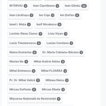
INTERVIU
Ioan Cișmileanu
Ioan Gându
1
1
22
Ioan Lăcătușu
Ion Coja
Ion Ștefan
1
1
2
Ionel I. Moța
Iosif Niculescu
1
2
Lavinia-Elena Ciurez
Liviu Vișan
1
1
Lucia Theodorescu
Lucian Cornianu
3
1
Maica Ecaterina
Dr. Maria Cobianu-Băcanu
5
1
Marian Ilie
Mihai Andrei Aldea
1
2
Mihai Eminescu
Mihai FLOAREA
1
1
Pr. Dr. Mihai Valică
Mihnea Neicu
7
1
Mircea Dafinoiu
Mircea Eliade
2
1
Mișcarea Națională de Rezistență
1