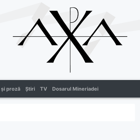
 și proză
Știri
TV
Dosarul Mineriadei