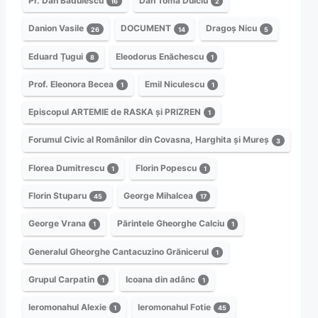
Pr. Dan Bădulescu
Dan Toma Dulciu
16
2
Danion Vasile
DOCUMENT
Dragoș Nicu
26
14
5
Eduard Țugui
Eleodorus Enăchescu
8
1
Prof. Eleonora Becea
Emil Niculescu
1
1
Episcopul ARTEMIE de RASKA și PRIZREN
1
Forumul Civic al Românilor din Covasna, Harghita și Mureș
3
Florea Dumitrescu
Florin Popescu
1
1
Florin Stuparu
George Mihalcea
45
17
George Vrana
Părintele Gheorghe Calciu
1
1
Generalul Gheorghe Cantacuzino Grănicerul
1
Grupul Carpatin
Icoana din adânc
1
1
Ieromonahul Alexie
Ieromonahul Fotie
1
45