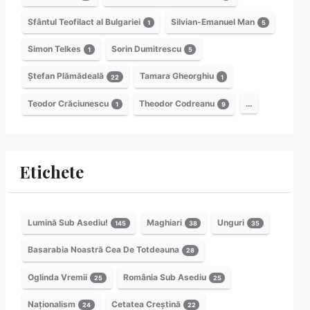
Sfântul Teofilact al Bulgariei
Silvian-Emanuel Man
1
5
Simon Telkes
Sorin Dumitrescu
1
5
Ștefan Plămădeală
Tamara Gheorghiu
22
1
Teodor Crăciunescu
Theodor Codreanu
…
1
9
Etichete
Lumină Sub Asediu!
Maghiari
Unguri
145
38
35
Basarabia Noastră Cea De Totdeauna
28
Oglinda Vremii
România Sub Asediu
25
25
Naționalism
Cetatea Creștină
24
22