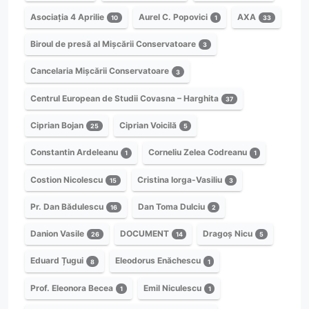
Asociația 4 Aprilie
Aurel C. Popovici
AXA
10
1
33
Biroul de presă al Mișcării Conservatoare
3
Cancelaria Mișcării Conservatoare
3
Centrul European de Studii Covasna – Harghita
37
Ciprian Bojan
Ciprian Voicilă
25
5
Constantin Ardeleanu
Corneliu Zelea Codreanu
1
1
Costion Nicolescu
Cristina Iorga-Vasiliu
15
3
Pr. Dan Bădulescu
Dan Toma Dulciu
16
2
Danion Vasile
DOCUMENT
Dragoș Nicu
26
14
5
Eduard Țugui
Eleodorus Enăchescu
8
1
Prof. Eleonora Becea
Emil Niculescu
1
1