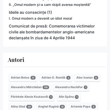
II. „Omul modern și-a cam risipit averea moștenită”
Ideile au consecințe (1)
I. Omul modern a devenit un idiot moral
Comunicat de presă: Comemorarea victimelor
civile ale bombardamentelor anglo-americane
declanșate în ziua de 4 Aprilie 1944
Autori
Adrian Botez
Adrian G. Romilă
Alex Ivanov
17
2
9
Alexandru Mărchidan
Alexandru Nechifor
178
1
Părintele Alexie Ksutasvili
Alin Spânu
1
1
Alina Glod
Anghel Rugină
Artemie Popa
30
12
3