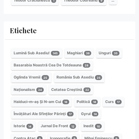
Teodor Crăciunescu
Theodor Codreanu
…
1
9
Etichete
Lumină Sub Asediu!
Maghiari
Unguri
145
38
35
Basarabia Noastră Cea De Totdeauna
28
Oglinda Vremii
România Sub Asediu
25
25
Naționalism
Cetatea Creștină
24
22
Haiduci–m–aș Și N–am Cui
Politică
Curs
18
18
17
Învățături Ale Sfinților Părinți
Gyrul
17
14
Istorie
Jurnal De Front
Inedit
14
12
10
Contra Atac
Iconografie
Mihai Eminescu
9
9
9