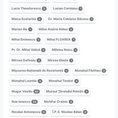
Lucia Theodorescu
Lucian Cornianu
3
1
Maica Ecaterina
Dr. Maria Cobianu-Băcanu
5
1
Marian Ilie
Mihai Andrei Aldea
1
2
Mihai Eminescu
Mihai FLOAREA
1
1
Pr. Dr. Mihai Valică
Mihnea Neicu
7
1
Mircea Dafinoiu
Mircea Eliade
2
1
Mișcarea Națională de Rezistență
Monahul Filotheu
1
2
Monahul Leontie
Monahul Teodot
3
3
Mugur Vasiliu
Muzeul Țăranului Român
63
2
Nae Ionescu
Nichifor Crainic
23
2
Nicolae Antonescu
Î.P.S. Nicolae Bălan
3
2