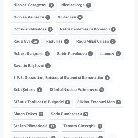
Nicolae Georgescu
Nicolae Iorga
7
2
Nicolae Paulescu
Nil Arcașu
1
9
Octavian Mihalcea
Petru Demetrescu Popescu
1
1
Radu Gyr
Radu Ilaș
Radu Mihai Crișan
26
4
2
Robert Sungenis
Sabin Pavelescu
saccsiv
1
3
5
Savatie Baștovoi
3
† P.S. Sebastian, Episcopul Slatinei și Romanaților
1
Sebi Șufariu
Sfântul Nicolae Velimirovici
2
1
Sfântul Teofilact al Bulgariei
Silvian-Emanuel Man
1
5
Simon Telkes
Sorin Dumitrescu
1
5
Ștefan Plămădeală
Tamara Gheorghiu
22
1