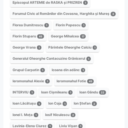
Episcopul ARTEMIE de RASKA și PRIZREN
1
Forumul Civic al Românilor din Covasna, Harghita și Mureș
3
Florea Dumitrescu
Florin Popescu
1
1
Florin Stuparu
George Mihalcea
45
17
George Vrana
Părintele Gheorghe Calciu
1
1
Generalul Gheorghe Cantacuzino Grănicerul
1
Grupul Carpatin
Icoana din adânc
1
1
Ieromonahul Alexie
Ieromonahul Fotie
1
45
INTERVIU
Ioan Cișmileanu
Ioan Gându
1
1
22
Ioan Lăcătușu
Ion Coja
Ion Ștefan
1
1
2
Ionel I. Moța
Iosif Niculescu
1
2
Lavinia-Elena Ciurez
Liviu Vișan
1
1