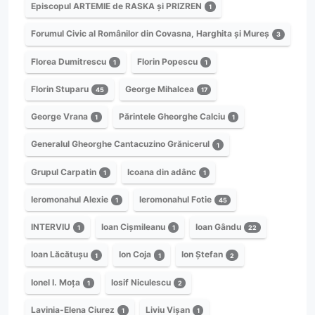
Episcopul ARTEMIE de RASKA și PRIZREN
1
Forumul Civic al Românilor din Covasna, Harghita și Mureș
3
Florea Dumitrescu
Florin Popescu
1
1
Florin Stuparu
George Mihalcea
45
17
George Vrana
Părintele Gheorghe Calciu
1
1
Generalul Gheorghe Cantacuzino Grănicerul
1
Grupul Carpatin
Icoana din adânc
1
1
Ieromonahul Alexie
Ieromonahul Fotie
1
45
INTERVIU
Ioan Cișmileanu
Ioan Gându
1
1
22
Ioan Lăcătușu
Ion Coja
Ion Ștefan
1
1
2
Ionel I. Moța
Iosif Niculescu
1
2
Lavinia-Elena Ciurez
Liviu Vișan
1
1