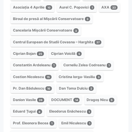
Asociația 4 Aprilie
Aurel C. Popovici
AXA
10
1
33
Biroul de presă al Mișcării Conservatoare
3
Cancelaria Mișcării Conservatoare
3
Centrul European de Studii Covasna – Harghita
37
Ciprian Bojan
Ciprian Voicilă
25
5
Constantin Ardeleanu
Corneliu Zelea Codreanu
1
1
Costion Nicolescu
Cristina Iorga-Vasiliu
15
3
Pr. Dan Bădulescu
Dan Toma Dulciu
16
2
Danion Vasile
DOCUMENT
Dragoș Nicu
26
14
5
Eduard Țugui
Eleodorus Enăchescu
8
1
Prof. Eleonora Becea
Emil Niculescu
1
1