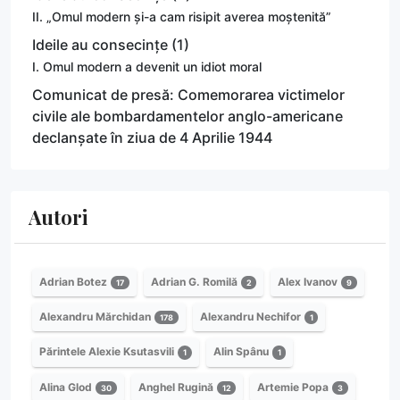
II. „Omul modern și-a cam risipit averea moștenită”
Ideile au consecințe (1)
I. Omul modern a devenit un idiot moral
Comunicat de presă: Comemorarea victimelor
civile ale bombardamentelor anglo-americane
declanșate în ziua de 4 Aprilie 1944
Autori
Adrian Botez
Adrian G. Romilă
Alex Ivanov
17
2
9
Alexandru Mărchidan
Alexandru Nechifor
178
1
Părintele Alexie Ksutasvili
Alin Spânu
1
1
Alina Glod
Anghel Rugină
Artemie Popa
30
12
3