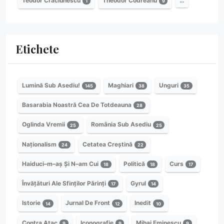
Teodor Crăciunescu
Theodor Codreanu
…
1
9
Etichete
Lumină Sub Asediu!
Maghiari
Unguri
145
38
35
Basarabia Noastră Cea De Totdeauna
28
Oglinda Vremii
România Sub Asediu
25
25
Naționalism
Cetatea Creștină
24
22
Haiduci–m–aș Și N–am Cui
Politică
Curs
18
18
17
Învățături Ale Sfinților Părinți
Gyrul
17
14
Istorie
Jurnal De Front
Inedit
14
12
10
Contra Atac
Iconografie
Mihai Eminescu
9
9
9