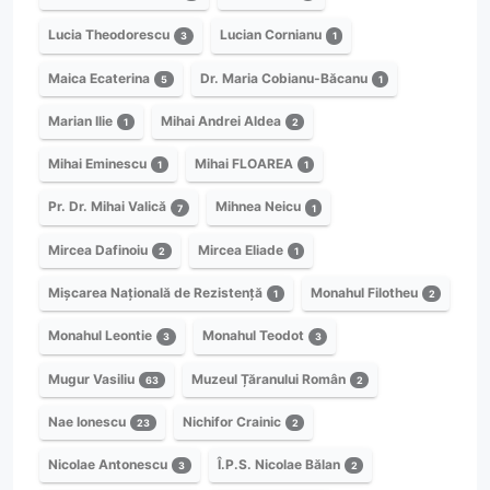
Lucia Theodorescu
Lucian Cornianu
3
1
Maica Ecaterina
Dr. Maria Cobianu-Băcanu
5
1
Marian Ilie
Mihai Andrei Aldea
1
2
Mihai Eminescu
Mihai FLOAREA
1
1
Pr. Dr. Mihai Valică
Mihnea Neicu
7
1
Mircea Dafinoiu
Mircea Eliade
2
1
Mișcarea Națională de Rezistență
Monahul Filotheu
1
2
Monahul Leontie
Monahul Teodot
3
3
Mugur Vasiliu
Muzeul Țăranului Român
63
2
Nae Ionescu
Nichifor Crainic
23
2
Nicolae Antonescu
Î.P.S. Nicolae Bălan
3
2