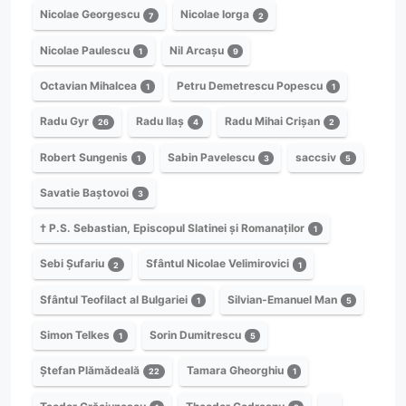
Nicolae Georgescu
Nicolae Iorga
7
2
Nicolae Paulescu
Nil Arcașu
1
9
Octavian Mihalcea
Petru Demetrescu Popescu
1
1
Radu Gyr
Radu Ilaș
Radu Mihai Crișan
26
4
2
Robert Sungenis
Sabin Pavelescu
saccsiv
1
3
5
Savatie Baștovoi
3
† P.S. Sebastian, Episcopul Slatinei și Romanaților
1
Sebi Șufariu
Sfântul Nicolae Velimirovici
2
1
Sfântul Teofilact al Bulgariei
Silvian-Emanuel Man
1
5
Simon Telkes
Sorin Dumitrescu
1
5
Ștefan Plămădeală
Tamara Gheorghiu
22
1