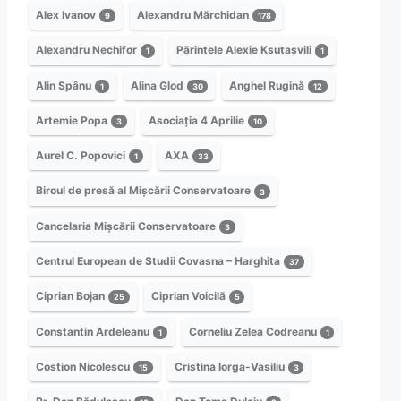
Alex Ivanov
Alexandru Mărchidan
9
178
Alexandru Nechifor
Părintele Alexie Ksutasvili
1
1
Alin Spânu
Alina Glod
Anghel Rugină
1
30
12
Artemie Popa
Asociația 4 Aprilie
3
10
Aurel C. Popovici
AXA
1
33
Biroul de presă al Mișcării Conservatoare
3
Cancelaria Mișcării Conservatoare
3
Centrul European de Studii Covasna – Harghita
37
Ciprian Bojan
Ciprian Voicilă
25
5
Constantin Ardeleanu
Corneliu Zelea Codreanu
1
1
Costion Nicolescu
Cristina Iorga-Vasiliu
15
3