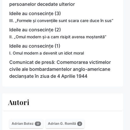
persoanelor decedate ulterior
Ideile au consecințe (3)
III. „Formele și convențiile sunt scara care duce în sus”
Ideile au consecințe (2)
II. „Omul modern și-a cam risipit averea moștenită”
Ideile au consecințe (1)
I. Omul modern a devenit un idiot moral
Comunicat de presă: Comemorarea victimelor
civile ale bombardamentelor anglo-americane
declanșate în ziua de 4 Aprilie 1944
Autori
Adrian Botez
Adrian G. Romilă
17
2