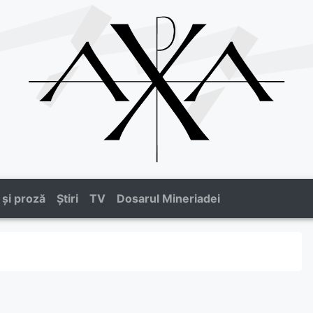
 și proză
Știri
TV
Dosarul Mineriadei