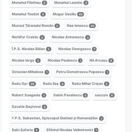
Monahul Filotheu
Monahul Leontie
2
3
Monahul Teodot
Mugur Vasiliu
3
63
Muzeul Țăranului Român
Nae Ionescu
2
23
Nichifor Crainic
Nicolae Antonescu
2
3
Î.P.S. Nicolae Bălan
Nicolae Georgescu
2
7
Nicolae Iorga
Nicolae Paulescu
Nil Arcașu
2
1
9
Octavian Mihalcea
Petru Demetrescu Popescu
1
1
Radu Gyr
Radu Ilaș
Radu Mihai Crișan
26
4
2
Robert Sungenis
Sabin Pavelescu
saccsiv
1
3
5
Savatie Baștovoi
3
† P.S. Sebastian, Episcopul Slatinei și Romanaților
1
Sebi Șufariu
Sfântul Nicolae Velimirovici
2
1