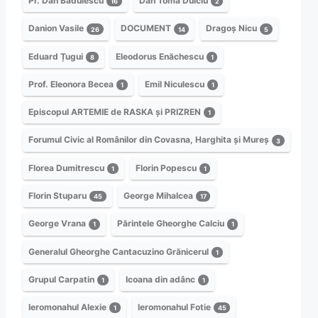
Pr. Dan Bădulescu
Dan Toma Dulciu
16
2
Danion Vasile
DOCUMENT
Dragoș Nicu
26
14
5
Eduard Țugui
Eleodorus Enăchescu
8
1
Prof. Eleonora Becea
Emil Niculescu
1
1
Episcopul ARTEMIE de RASKA și PRIZREN
1
Forumul Civic al Românilor din Covasna, Harghita și Mureș
3
Florea Dumitrescu
Florin Popescu
1
1
Florin Stuparu
George Mihalcea
45
17
George Vrana
Părintele Gheorghe Calciu
1
1
Generalul Gheorghe Cantacuzino Grănicerul
1
Grupul Carpatin
Icoana din adânc
1
1
Ieromonahul Alexie
Ieromonahul Fotie
1
45