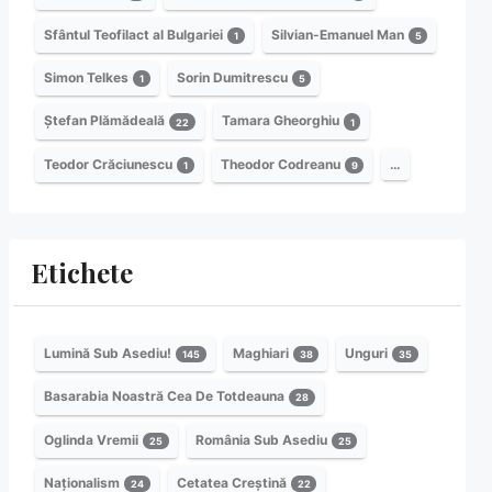
Sfântul Teofilact al Bulgariei
Silvian-Emanuel Man
1
5
Simon Telkes
Sorin Dumitrescu
1
5
Ștefan Plămădeală
Tamara Gheorghiu
22
1
Teodor Crăciunescu
Theodor Codreanu
…
1
9
Etichete
Lumină Sub Asediu!
Maghiari
Unguri
145
38
35
Basarabia Noastră Cea De Totdeauna
28
Oglinda Vremii
România Sub Asediu
25
25
Naționalism
Cetatea Creștină
24
22