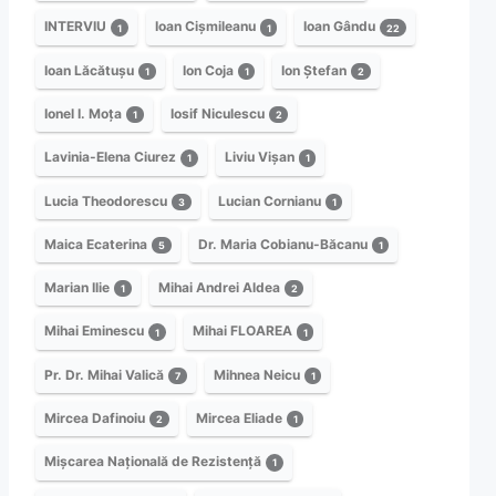
INTERVIU
Ioan Cișmileanu
Ioan Gându
1
1
22
Ioan Lăcătușu
Ion Coja
Ion Ștefan
1
1
2
Ionel I. Moța
Iosif Niculescu
1
2
Lavinia-Elena Ciurez
Liviu Vișan
1
1
Lucia Theodorescu
Lucian Cornianu
3
1
Maica Ecaterina
Dr. Maria Cobianu-Băcanu
5
1
Marian Ilie
Mihai Andrei Aldea
1
2
Mihai Eminescu
Mihai FLOAREA
1
1
Pr. Dr. Mihai Valică
Mihnea Neicu
7
1
Mircea Dafinoiu
Mircea Eliade
2
1
Mișcarea Națională de Rezistență
1