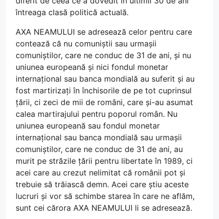
diferit de ceea ce a dovedit în ultimii 30 de ani
întreaga clasă politică actuală.
AXA NEAMULUI se adresează celor pentru care
contează că nu comuniștii sau urmașii
comuniștilor, care ne conduc de 31 de ani, și nu
uniunea europeană și nici fondul monetar
internațional sau banca mondială au suferit și au
fost martirizați în închisorile de pe tot cuprinsul
țării, ci zeci de mii de români, care și-au asumat
calea martirajului pentru poporul român. Nu
uniunea europeană sau fondul monetar
internațional sau banca mondială sau urmașii
comuniștilor, care ne conduc de 31 de ani, au
murit pe străzile țării pentru libertate în 1989, ci
acei care au crezut nelimitat că românii pot și
trebuie să trăiască demn. Acei care știu aceste
lucruri și vor să schimbe starea în care ne aflăm,
sunt cei cărora AXA NEAMULUI li se adresează.