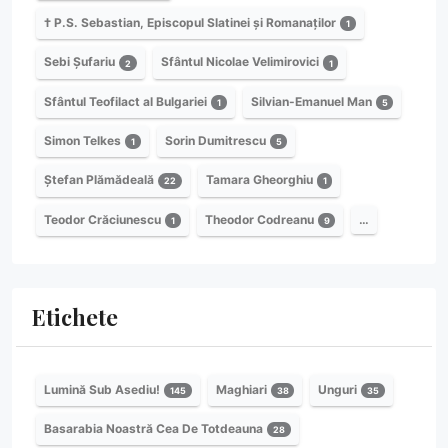
† P.S. Sebastian, Episcopul Slatinei și Romanaților
1
Sebi Șufariu
Sfântul Nicolae Velimirovici
2
1
Sfântul Teofilact al Bulgariei
Silvian-Emanuel Man
1
5
Simon Telkes
Sorin Dumitrescu
1
5
Ștefan Plămădeală
Tamara Gheorghiu
22
1
Teodor Crăciunescu
Theodor Codreanu
…
1
9
Etichete
Lumină Sub Asediu!
Maghiari
Unguri
145
38
35
Basarabia Noastră Cea De Totdeauna
28