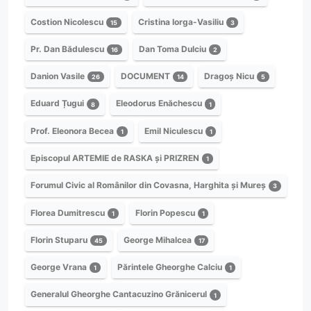
Costion Nicolescu
Cristina Iorga-Vasiliu
15
3
Pr. Dan Bădulescu
Dan Toma Dulciu
16
2
Danion Vasile
DOCUMENT
Dragoș Nicu
26
14
5
Eduard Țugui
Eleodorus Enăchescu
8
1
Prof. Eleonora Becea
Emil Niculescu
1
1
Episcopul ARTEMIE de RASKA și PRIZREN
1
Forumul Civic al Românilor din Covasna, Harghita și Mureș
3
Florea Dumitrescu
Florin Popescu
1
1
Florin Stuparu
George Mihalcea
45
17
George Vrana
Părintele Gheorghe Calciu
1
1
Generalul Gheorghe Cantacuzino Grănicerul
1