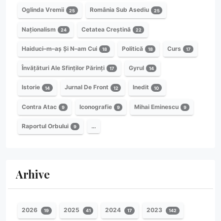
Oglinda Vremii
România Sub Asediu
25
25
Naționalism
Cetatea Creștină
24
22
Haiduci–m–aș Și N–am Cui
Politică
Curs
18
18
17
Învățături Ale Sfinților Părinți
Gyrul
17
14
Istorie
Jurnal De Front
Inedit
14
12
10
Contra Atac
Iconografie
Mihai Eminescu
9
9
9
Raportul Orbului
…
9
Arhive
2026
2025
2024
2023
19
41
17
142