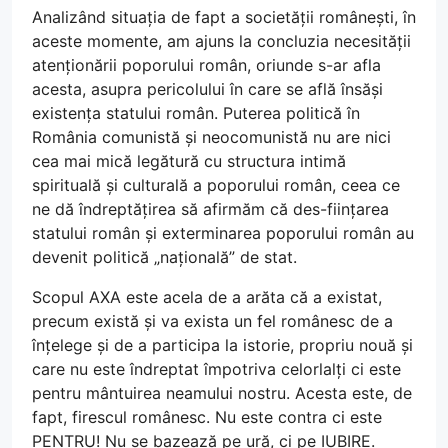
Analizând situația de fapt a societății românești, în
aceste momente, am ajuns la concluzia necesității
atenționării poporului român, oriunde s-ar afla
acesta, asupra pericolului în care se află însăși
existența statului român. Puterea politică în
România comunistă și neocomunistă nu are nici
cea mai mică legătură cu structura intimă
spirituală și culturală a poporului român, ceea ce
ne dă îndreptățirea să afirmăm că des-ființarea
statului român și exterminarea poporului român au
devenit politică „națională” de stat.
Scopul AXA este acela de a arăta că a existat,
precum există și va exista un fel românesc de a
înțelege și de a participa la istorie, propriu nouă și
care nu este îndreptat împotriva celorlalți ci este
pentru mântuirea neamului nostru. Acesta este, de
fapt, firescul românesc. Nu este contra ci este
PENTRU! Nu se bazează pe ură, ci pe IUBIRE.