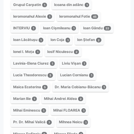
Grupul Carpatin
Icoana din adânc
1
1
Ieromonahul Alexie
Ieromonahul Fotie
1
45
INTERVIU
Ioan Cișmileanu
Ioan Gându
1
1
22
Ioan Lăcătușu
Ion Coja
Ion Ștefan
1
1
2
Ionel I. Moța
Iosif Niculescu
1
2
Lavinia-Elena Ciurez
Liviu Vișan
1
1
Lucia Theodorescu
Lucian Cornianu
3
1
Maica Ecaterina
Dr. Maria Cobianu-Băcanu
5
1
Marian Ilie
Mihai Andrei Aldea
1
2
Mihai Eminescu
Mihai FLOAREA
1
1
Pr. Dr. Mihai Valică
Mihnea Neicu
7
1
Mircea Dafinoiu
Mircea Eliade