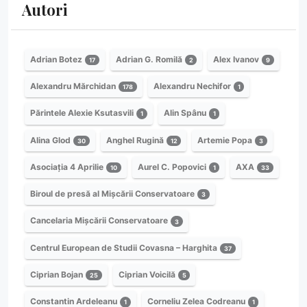
Autori
Adrian Botez
Adrian G. Romilă
Alex Ivanov
17
2
9
Alexandru Mărchidan
Alexandru Nechifor
178
1
Părintele Alexie Ksutasvili
Alin Spânu
1
1
Alina Glod
Anghel Rugină
Artemie Popa
30
12
3
Asociația 4 Aprilie
Aurel C. Popovici
AXA
10
1
33
Biroul de presă al Mișcării Conservatoare
3
Cancelaria Mișcării Conservatoare
3
Centrul European de Studii Covasna – Harghita
37
Ciprian Bojan
Ciprian Voicilă
25
5
Constantin Ardeleanu
Corneliu Zelea Codreanu
1
1