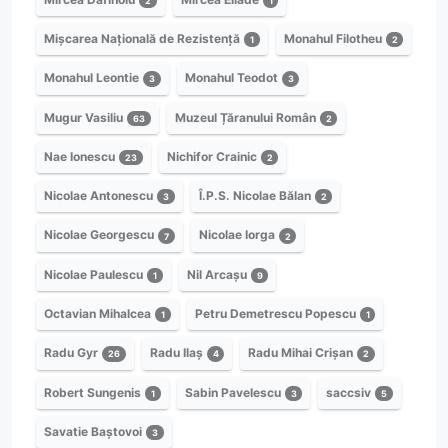
2
1
Mișcarea Națională de Rezistență
Monahul Filotheu
1
2
Monahul Leontie
Monahul Teodot
3
3
Mugur Vasiliu
Muzeul Țăranului Român
63
2
Nae Ionescu
Nichifor Crainic
23
2
Nicolae Antonescu
Î.P.S. Nicolae Bălan
3
2
Nicolae Georgescu
Nicolae Iorga
7
2
Nicolae Paulescu
Nil Arcașu
1
9
Octavian Mihalcea
Petru Demetrescu Popescu
1
1
Radu Gyr
Radu Ilaș
Radu Mihai Crișan
26
4
2
Robert Sungenis
Sabin Pavelescu
saccsiv
1
3
5
Savatie Baștovoi
3