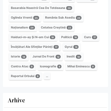
Basarabia Noastră Cea De Totdeauna
28
Oglinda Vremii
România Sub Asediu
25
25
Naționalism
Cetatea Creștină
24
22
Haiduci–m–aș Și N–am Cui
Politică
Curs
18
18
17
Învățături Ale Sfinților Părinți
Gyrul
17
14
Istorie
Jurnal De Front
Inedit
14
12
10
Contra Atac
Iconografie
Mihai Eminescu
9
9
9
Raportul Orbului
…
9
Arhive