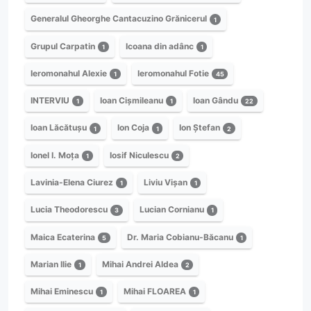
Generalul Gheorghe Cantacuzino Grănicerul
1
Grupul Carpatin
Icoana din adânc
1
1
Ieromonahul Alexie
Ieromonahul Fotie
1
45
INTERVIU
Ioan Cișmileanu
Ioan Gându
1
1
22
Ioan Lăcătușu
Ion Coja
Ion Ștefan
1
1
2
Ionel I. Moța
Iosif Niculescu
1
2
Lavinia-Elena Ciurez
Liviu Vișan
1
1
Lucia Theodorescu
Lucian Cornianu
3
1
Maica Ecaterina
Dr. Maria Cobianu-Băcanu
5
1
Marian Ilie
Mihai Andrei Aldea
1
2
Mihai Eminescu
Mihai FLOAREA
1
1