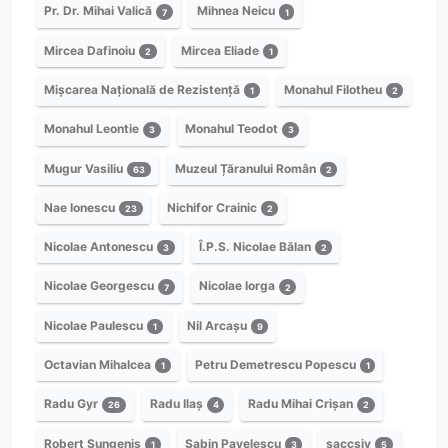
Pr. Dr. Mihai Valică
Mihnea Neicu
7
1
Mircea Dafinoiu
Mircea Eliade
2
1
Mișcarea Națională de Rezistență
Monahul Filotheu
1
2
Monahul Leontie
Monahul Teodot
3
3
Mugur Vasiliu
Muzeul Țăranului Român
63
2
Nae Ionescu
Nichifor Crainic
23
2
Nicolae Antonescu
Î.P.S. Nicolae Bălan
3
2
Nicolae Georgescu
Nicolae Iorga
7
2
Nicolae Paulescu
Nil Arcașu
1
9
Octavian Mihalcea
Petru Demetrescu Popescu
1
1
Radu Gyr
Radu Ilaș
Radu Mihai Crișan
26
4
2
Robert Sungenis
Sabin Pavelescu
saccsiv
1
3
5