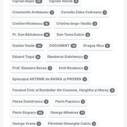
Ciprian Bojan
Ciprian Voicilă
25
5
Constantin Ardeleanu
Corneliu Zelea Codreanu
1
1
Costion Nicolescu
Cristina Iorga-Vasiliu
15
3
Pr. Dan Bădulescu
Dan Toma Dulciu
16
2
Danion Vasile
DOCUMENT
Dragoș Nicu
26
14
5
Eduard Țugui
Eleodorus Enăchescu
8
1
Prof. Eleonora Becea
Emil Niculescu
1
1
Episcopul ARTEMIE de RASKA și PRIZREN
1
Forumul Civic al Românilor din Covasna, Harghita și Mureș
3
Florea Dumitrescu
Florin Popescu
1
1
Florin Stuparu
George Mihalcea
45
17
George Vrana
Părintele Gheorghe Calciu
1
1