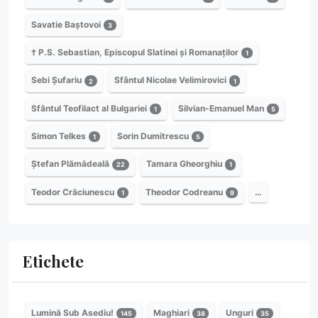
Savatie Baștovoi
3
† P.S. Sebastian, Episcopul Slatinei și Romanaților
1
Sebi Șufariu
Sfântul Nicolae Velimirovici
2
1
Sfântul Teofilact al Bulgariei
Silvian-Emanuel Man
1
5
Simon Telkes
Sorin Dumitrescu
1
5
Ștefan Plămădeală
Tamara Gheorghiu
22
1
Teodor Crăciunescu
Theodor Codreanu
…
1
9
Etichete
Lumină Sub Asediu!
Maghiari
Unguri
145
38
35