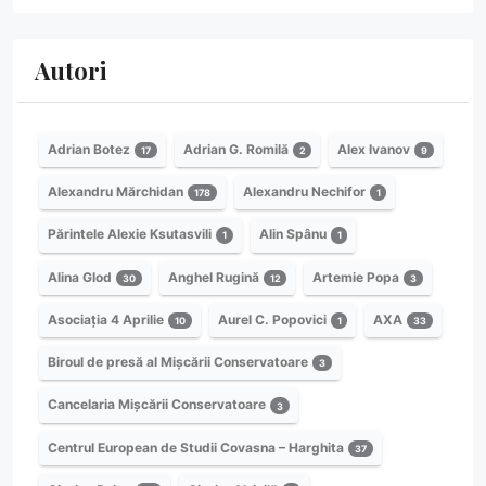
Autori
Adrian Botez
Adrian G. Romilă
Alex Ivanov
17
2
9
Alexandru Mărchidan
Alexandru Nechifor
178
1
Părintele Alexie Ksutasvili
Alin Spânu
1
1
Alina Glod
Anghel Rugină
Artemie Popa
30
12
3
Asociația 4 Aprilie
Aurel C. Popovici
AXA
10
1
33
Biroul de presă al Mișcării Conservatoare
3
Cancelaria Mișcării Conservatoare
3
Centrul European de Studii Covasna – Harghita
37