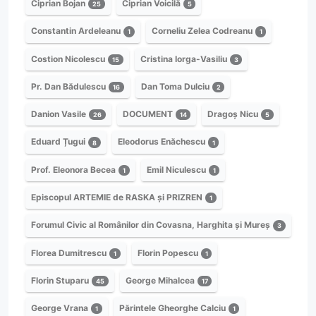
Ciprian Bojan
Ciprian Voicilă
25
5
Constantin Ardeleanu
Corneliu Zelea Codreanu
1
1
Costion Nicolescu
Cristina Iorga-Vasiliu
15
3
Pr. Dan Bădulescu
Dan Toma Dulciu
16
2
Danion Vasile
DOCUMENT
Dragoș Nicu
26
14
5
Eduard Țugui
Eleodorus Enăchescu
8
1
Prof. Eleonora Becea
Emil Niculescu
1
1
Episcopul ARTEMIE de RASKA și PRIZREN
1
Forumul Civic al Românilor din Covasna, Harghita și Mureș
3
Florea Dumitrescu
Florin Popescu
1
1
Florin Stuparu
George Mihalcea
45
17
George Vrana
Părintele Gheorghe Calciu
1
1