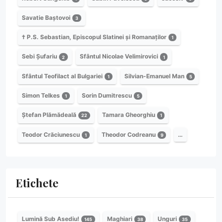
Savatie Baștovoi
3
† P.S. Sebastian, Episcopul Slatinei și Romanaților
1
Sebi Șufariu
Sfântul Nicolae Velimirovici
2
1
Sfântul Teofilact al Bulgariei
Silvian-Emanuel Man
1
5
Simon Telkes
Sorin Dumitrescu
1
5
Ștefan Plămădeală
Tamara Gheorghiu
22
1
Teodor Crăciunescu
Theodor Codreanu
…
1
9
Etichete
Lumină Sub Asediu!
Maghiari
Unguri
145
38
35