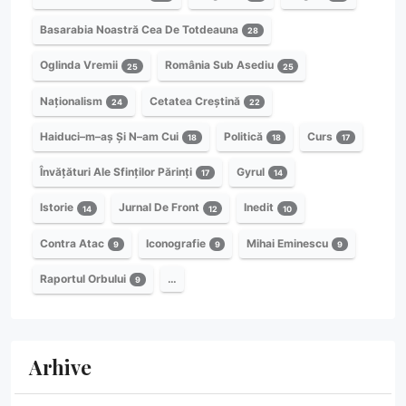
Basarabia Noastră Cea De Totdeauna
28
Oglinda Vremii
România Sub Asediu
25
25
Naționalism
Cetatea Creștină
24
22
Haiduci–m–aș Și N–am Cui
Politică
Curs
18
18
17
Învățături Ale Sfinților Părinți
Gyrul
17
14
Istorie
Jurnal De Front
Inedit
14
12
10
Contra Atac
Iconografie
Mihai Eminescu
9
9
9
Raportul Orbului
…
9
Arhive