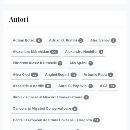
Autori
Adrian Botez
Adrian G. Romilă
Alex Ivanov
17
2
9
Alexandru Mărchidan
Alexandru Nechifor
178
1
Părintele Alexie Ksutasvili
Alin Spânu
1
1
Alina Glod
Anghel Rugină
Artemie Popa
30
12
3
Asociația 4 Aprilie
Aurel C. Popovici
AXA
10
1
33
Biroul de presă al Mișcării Conservatoare
3
Cancelaria Mișcării Conservatoare
3
Centrul European de Studii Covasna – Harghita
37