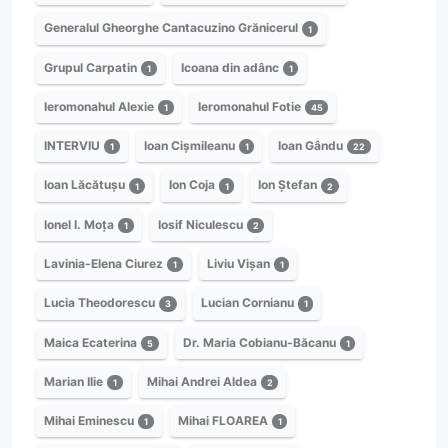
Generalul Gheorghe Cantacuzino Grănicerul
1
Grupul Carpatin
Icoana din adânc
1
1
Ieromonahul Alexie
Ieromonahul Fotie
1
45
INTERVIU
Ioan Cișmileanu
Ioan Gându
1
1
22
Ioan Lăcătușu
Ion Coja
Ion Ștefan
1
1
2
Ionel I. Moța
Iosif Niculescu
1
2
Lavinia-Elena Ciurez
Liviu Vișan
1
1
Lucia Theodorescu
Lucian Cornianu
3
1
Maica Ecaterina
Dr. Maria Cobianu-Băcanu
5
1
Marian Ilie
Mihai Andrei Aldea
1
2
Mihai Eminescu
Mihai FLOAREA
1
1