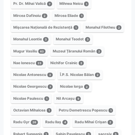
Pr. Dr. Mihai Valică
Mihnea Neicu
7
1
Mircea Dafinoiu
Mircea Eliade
2
1
Mișcarea Națională de Rezistență
Monahul Filotheu
1
2
Monahul Leontie
Monahul Teodot
3
3
Mugur Vasiliu
Muzeul Țăranului Român
63
2
Nae Ionescu
Nichifor Crainic
23
2
Nicolae Antonescu
Î.P.S. Nicolae Bălan
3
2
Nicolae Georgescu
Nicolae Iorga
7
2
Nicolae Paulescu
Nil Arcașu
1
9
Octavian Mihalcea
Petru Demetrescu Popescu
1
1
Radu Gyr
Radu Ilaș
Radu Mihai Crișan
26
4
2
Robert Sungenis
Sabin Pavelescu
saccsiv
1
3
5