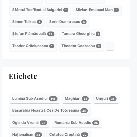
Sfântul Teofilact al Bulgariei
Silvian-Emanuel Man
1
5
Simon Telkes
Sorin Dumitrescu
1
5
Ștefan Plămădeală
Tamara Gheorghiu
22
1
Teodor Crăciunescu
Theodor Codreanu
…
1
9
Etichete
Lumină Sub Asediu!
Maghiari
Unguri
145
38
35
Basarabia Noastră Cea De Totdeauna
28
Oglinda Vremii
România Sub Asediu
25
25
Naționalism
Cetatea Creștină
24
22