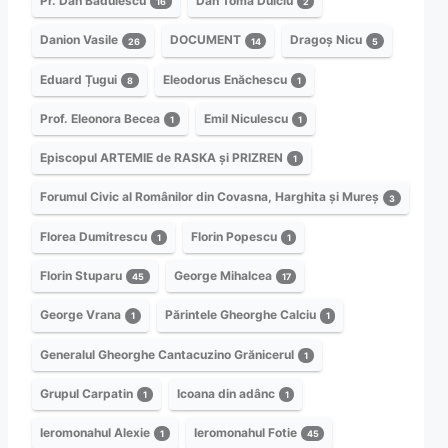
Pr. Dan Bădulescu
Dan Toma Dulciu
16
2
Danion Vasile
DOCUMENT
Dragoș Nicu
26
14
5
Eduard Țugui
Eleodorus Enăchescu
8
1
Prof. Eleonora Becea
Emil Niculescu
1
1
Episcopul ARTEMIE de RASKA și PRIZREN
1
Forumul Civic al Românilor din Covasna, Harghita și Mureș
3
Florea Dumitrescu
Florin Popescu
1
1
Florin Stuparu
George Mihalcea
45
17
George Vrana
Părintele Gheorghe Calciu
1
1
Generalul Gheorghe Cantacuzino Grănicerul
1
Grupul Carpatin
Icoana din adânc
1
1
Ieromonahul Alexie
Ieromonahul Fotie
1
45