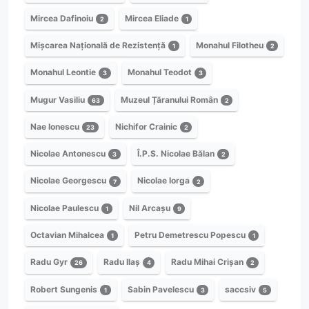
Mircea Dafinoiu
Mircea Eliade
2
1
Mișcarea Națională de Rezistență
Monahul Filotheu
1
2
Monahul Leontie
Monahul Teodot
3
3
Mugur Vasiliu
Muzeul Țăranului Român
63
2
Nae Ionescu
Nichifor Crainic
23
2
Nicolae Antonescu
Î.P.S. Nicolae Bălan
3
2
Nicolae Georgescu
Nicolae Iorga
7
2
Nicolae Paulescu
Nil Arcașu
1
9
Octavian Mihalcea
Petru Demetrescu Popescu
1
1
Radu Gyr
Radu Ilaș
Radu Mihai Crișan
26
4
2
Robert Sungenis
Sabin Pavelescu
saccsiv
1
3
5