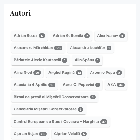
Autori
Adrian Botez
Adrian G. Romilă
Alex Ivanov
17
2
9
Alexandru Mărchidan
Alexandru Nechifor
178
1
Părintele Alexie Ksutasvili
Alin Spânu
1
1
Alina Glod
Anghel Rugină
Artemie Popa
30
12
3
Asociația 4 Aprilie
Aurel C. Popovici
AXA
10
1
33
Biroul de presă al Mișcării Conservatoare
3
Cancelaria Mișcării Conservatoare
3
Centrul European de Studii Covasna – Harghita
37
Ciprian Bojan
Ciprian Voicilă
25
5