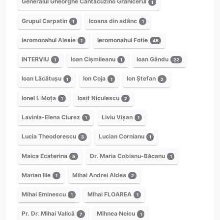
Generalul Gheorghe Cantacuzino Grănicerul
1
Grupul Carpatin
Icoana din adânc
1
1
Ieromonahul Alexie
Ieromonahul Fotie
1
45
INTERVIU
Ioan Cișmileanu
Ioan Gându
1
1
22
Ioan Lăcătușu
Ion Coja
Ion Ștefan
1
1
2
Ionel I. Moța
Iosif Niculescu
1
2
Lavinia-Elena Ciurez
Liviu Vișan
1
1
Lucia Theodorescu
Lucian Cornianu
3
1
Maica Ecaterina
Dr. Maria Cobianu-Băcanu
5
1
Marian Ilie
Mihai Andrei Aldea
1
2
Mihai Eminescu
Mihai FLOAREA
1
1
Pr. Dr. Mihai Valică
Mihnea Neicu
7
1