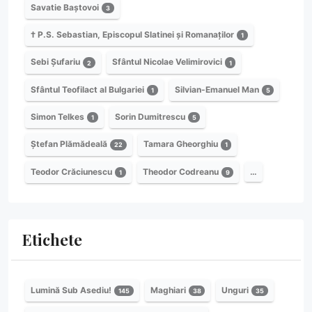
Savatie Baștovoi
3
† P.S. Sebastian, Episcopul Slatinei și Romanaților
1
Sebi Șufariu
Sfântul Nicolae Velimirovici
2
1
Sfântul Teofilact al Bulgariei
Silvian-Emanuel Man
1
5
Simon Telkes
Sorin Dumitrescu
1
5
Ștefan Plămădeală
Tamara Gheorghiu
22
1
Teodor Crăciunescu
Theodor Codreanu
…
1
9
Etichete
Lumină Sub Asediu!
Maghiari
Unguri
145
38
35