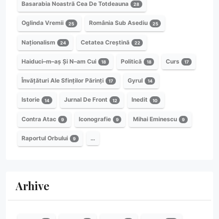
Basarabia Noastră Cea De Totdeauna
28
Oglinda Vremii
România Sub Asediu
25
25
Naționalism
Cetatea Creștină
24
22
Haiduci–m–aș Și N–am Cui
Politică
Curs
18
18
17
Învățături Ale Sfinților Părinți
Gyrul
17
14
Istorie
Jurnal De Front
Inedit
14
12
10
Contra Atac
Iconografie
Mihai Eminescu
9
9
9
Raportul Orbului
…
9
Arhive