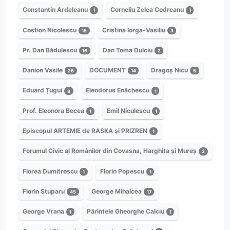
Constantin Ardeleanu
Corneliu Zelea Codreanu
1
1
Costion Nicolescu
Cristina Iorga-Vasiliu
15
3
Pr. Dan Bădulescu
Dan Toma Dulciu
16
2
Danion Vasile
DOCUMENT
Dragoș Nicu
26
14
5
Eduard Țugui
Eleodorus Enăchescu
8
1
Prof. Eleonora Becea
Emil Niculescu
1
1
Episcopul ARTEMIE de RASKA și PRIZREN
1
Forumul Civic al Românilor din Covasna, Harghita și Mureș
3
Florea Dumitrescu
Florin Popescu
1
1
Florin Stuparu
George Mihalcea
45
17
George Vrana
Părintele Gheorghe Calciu
1
1