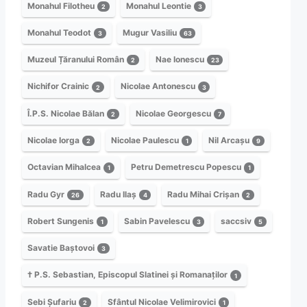
Monahul Filotheu
Monahul Leontie
2
3
Monahul Teodot
Mugur Vasiliu
3
63
Muzeul Țăranului Român
Nae Ionescu
2
23
Nichifor Crainic
Nicolae Antonescu
2
3
Î.P.S. Nicolae Bălan
Nicolae Georgescu
2
7
Nicolae Iorga
Nicolae Paulescu
Nil Arcașu
2
1
9
Octavian Mihalcea
Petru Demetrescu Popescu
1
1
Radu Gyr
Radu Ilaș
Radu Mihai Crișan
26
4
2
Robert Sungenis
Sabin Pavelescu
saccsiv
1
3
5
Savatie Baștovoi
3
† P.S. Sebastian, Episcopul Slatinei și Romanaților
1
Sebi Șufariu
Sfântul Nicolae Velimirovici
2
1