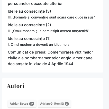
persoanelor decedate ulterior
Ideile au consecințe (3)
III. „Formele și convențiile sunt scara care duce în sus”
Ideile au consecințe (2)
II. „Omul modern și-a cam risipit averea moștenită”
Ideile au consecințe (1)
I. Omul modern a devenit un idiot moral
Comunicat de presă: Comemorarea victimelor
civile ale bombardamentelor anglo-americane
declanșate în ziua de 4 Aprilie 1944
Autori
Adrian Botez
Adrian G. Romilă
17
2