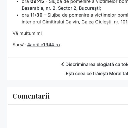
ora
09:45
- Slujba de pomenire a victimelor bo
Basarabia, nr. 2, Sector 2, București
;
ora
11:30
- Slujba de pomenire a victimelor bom
interiorul Cimitirului Calvin, Calea Giulești, nr. 10
Vă mulțumim!
Sursă:
4aprilie1944.ro
Discriminarea elogiată ca toler
Ești ceea ce trăiești Moralit
Comentarii