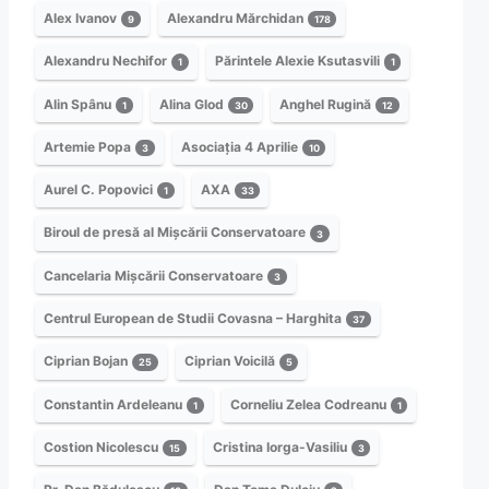
Alex Ivanov
Alexandru Mărchidan
9
178
Alexandru Nechifor
Părintele Alexie Ksutasvili
1
1
Alin Spânu
Alina Glod
Anghel Rugină
1
30
12
Artemie Popa
Asociația 4 Aprilie
3
10
Aurel C. Popovici
AXA
1
33
Biroul de presă al Mișcării Conservatoare
3
Cancelaria Mișcării Conservatoare
3
Centrul European de Studii Covasna – Harghita
37
Ciprian Bojan
Ciprian Voicilă
25
5
Constantin Ardeleanu
Corneliu Zelea Codreanu
1
1
Costion Nicolescu
Cristina Iorga-Vasiliu
15
3