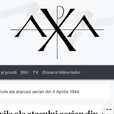
 și proză
Știri
TV
Dosarul Mineriadei
ile ale atacului aerian din 4 Aprilie 1944
le ale atacului aerian din 4