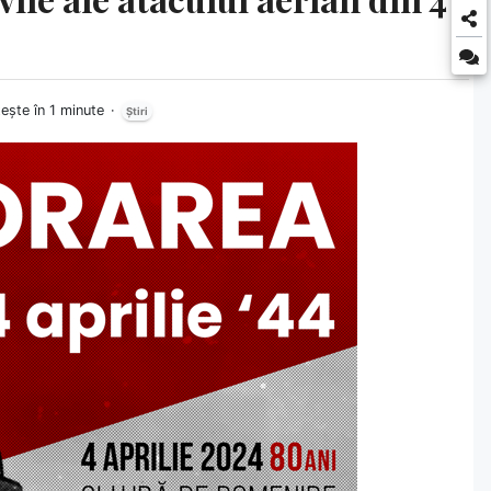
tește în 1 minute
Știri