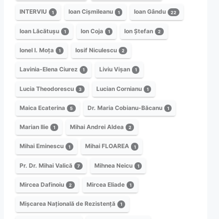
INTERVIU
Ioan Cișmileanu
Ioan Gându
1
1
22
Ioan Lăcătușu
Ion Coja
Ion Ștefan
1
1
2
Ionel I. Moța
Iosif Niculescu
1
2
Lavinia-Elena Ciurez
Liviu Vișan
1
1
Lucia Theodorescu
Lucian Cornianu
3
1
Maica Ecaterina
Dr. Maria Cobianu-Băcanu
5
1
Marian Ilie
Mihai Andrei Aldea
1
2
Mihai Eminescu
Mihai FLOAREA
1
1
Pr. Dr. Mihai Valică
Mihnea Neicu
7
1
Mircea Dafinoiu
Mircea Eliade
2
1
Mișcarea Națională de Rezistență
1