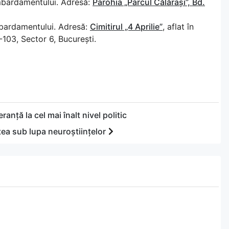
mbardamentului. Adresă:
Parohia „Parcul Călărași”, Bd.
bardamentului. Adresă:
Cimitirul „4 Aprilie”
, aflat în
1-103, Sector 6, București.
anță la cel mai înalt nivel politic
atea sub lupa neuroștiințelor