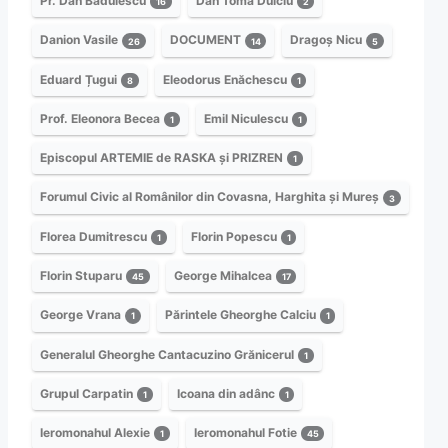
Pr. Dan Bădulescu
Dan Toma Dulciu
16
2
Danion Vasile
DOCUMENT
Dragoș Nicu
26
14
5
Eduard Țugui
Eleodorus Enăchescu
8
1
Prof. Eleonora Becea
Emil Niculescu
1
1
Episcopul ARTEMIE de RASKA și PRIZREN
1
Forumul Civic al Românilor din Covasna, Harghita și Mureș
3
Florea Dumitrescu
Florin Popescu
1
1
Florin Stuparu
George Mihalcea
45
17
George Vrana
Părintele Gheorghe Calciu
1
1
Generalul Gheorghe Cantacuzino Grănicerul
1
Grupul Carpatin
Icoana din adânc
1
1
Ieromonahul Alexie
Ieromonahul Fotie
1
45