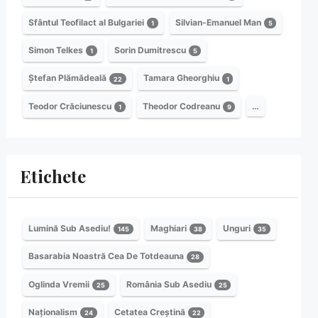
Sfântul Teofilact al Bulgariei
Silvian-Emanuel Man
1
5
Simon Telkes
Sorin Dumitrescu
1
5
Ștefan Plămădeală
Tamara Gheorghiu
22
1
Teodor Crăciunescu
Theodor Codreanu
…
1
9
Etichete
Lumină Sub Asediu!
Maghiari
Unguri
145
38
35
Basarabia Noastră Cea De Totdeauna
28
Oglinda Vremii
România Sub Asediu
25
25
Naționalism
Cetatea Creștină
24
22