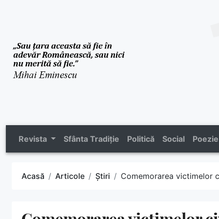
Revista
Sfânta Tradiție
Politică
Social
Poezie
Acasă
Articole
Știri
Comemorarea victimelor civ
Comemorarea victimelor civi