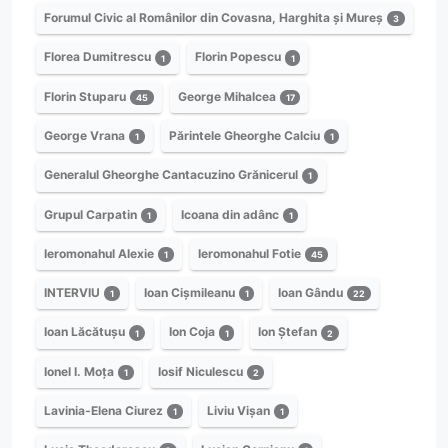
Forumul Civic al Românilor din Covasna, Harghita și Mureș
3
Florea Dumitrescu
Florin Popescu
1
1
Florin Stuparu
George Mihalcea
45
17
George Vrana
Părintele Gheorghe Calciu
1
1
Generalul Gheorghe Cantacuzino Grănicerul
1
Grupul Carpatin
Icoana din adânc
1
1
Ieromonahul Alexie
Ieromonahul Fotie
1
45
INTERVIU
Ioan Cișmileanu
Ioan Gându
1
1
22
Ioan Lăcătușu
Ion Coja
Ion Ștefan
1
1
2
Ionel I. Moța
Iosif Niculescu
1
2
Lavinia-Elena Ciurez
Liviu Vișan
1
1