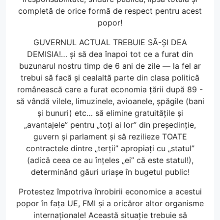
completă de orice formă de respect pentru acest
popor!
GUVERNUL ACTUAL TREBUIE SĂ-ȘI DEA
DEMISIA!… și să dea înapoi tot ce a furat din
buzunarul nostru timp de 6 ani de zile — la fel ar
trebui să facă și cealaltă parte din clasa politică
românească care a furat economia țării după 89 -
să vândă vilele, limuzinele, avioanele, șpăgile (bani
și bunuri) etc… să elimine gratuitățile și
„avantajele” pentru „toți ai lor” din președinție,
guvern și parlament și să rezilieze TOATE
contractele dintre „terții” apropiați cu „statul”
(adică ceea ce au înțeles „ei” că este statul!),
determinând găuri uriașe în bugetul public!
Protestez împotriva înrobirii economice a acestui
popor în fața UE, FMI și a oricăror altor organisme
internaționale! Această situație trebuie să