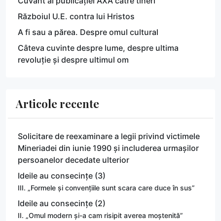
Cuvânt al publicației AXA către tineri
Războiul U.E. contra lui Hristos
A fi sau a părea. Despre omul cultural
Câteva cuvinte despre lume, despre ultima
revoluție și despre ultimul om
Articole recente
Solicitare de reexaminare a legii privind victimele
Mineriadei din iunie 1990 și includerea urmașilor
persoanelor decedate ulterior
Ideile au consecințe (3)
III. „Formele și convențiile sunt scara care duce în sus”
Ideile au consecințe (2)
II. „Omul modern și-a cam risipit averea moștenită”