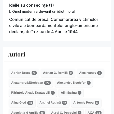
Ideile au consecințe (1)
I. Omul modern a devenit un idiot moral
Comunicat de presă: Comemorarea victimelor
civile ale bombardamentelor anglo-americane
declanșate în ziua de 4 Aprilie 1944
Autori
Adrian Botez
Adrian G. Romilă
Alex Ivanov
17
2
9
Alexandru Mărchidan
Alexandru Nechifor
178
1
Părintele Alexie Ksutasvili
Alin Spânu
1
1
Alina Glod
Anghel Rugină
Artemie Popa
30
12
3
Asociația 4 Aprilie
Aurel C. Popovici
AXA
10
1
33