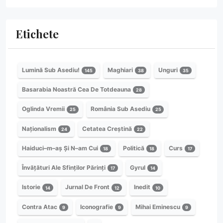
Etichete
Lumină Sub Asediu!
Maghiari
Unguri
145
38
35
Basarabia Noastră Cea De Totdeauna
28
Oglinda Vremii
România Sub Asediu
25
25
Naționalism
Cetatea Creștină
24
22
Haiduci–m–aș Și N–am Cui
Politică
Curs
18
18
17
Învățături Ale Sfinților Părinți
Gyrul
17
14
Istorie
Jurnal De Front
Inedit
14
12
10
Contra Atac
Iconografie
Mihai Eminescu
9
9
9