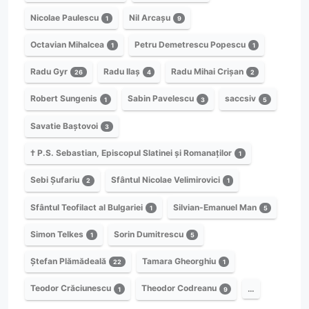
Nicolae Paulescu
Nil Arcașu
1
9
Octavian Mihalcea
Petru Demetrescu Popescu
1
1
Radu Gyr
Radu Ilaș
Radu Mihai Crișan
26
4
2
Robert Sungenis
Sabin Pavelescu
saccsiv
1
3
5
Savatie Baștovoi
3
† P.S. Sebastian, Episcopul Slatinei și Romanaților
1
Sebi Șufariu
Sfântul Nicolae Velimirovici
2
1
Sfântul Teofilact al Bulgariei
Silvian-Emanuel Man
1
5
Simon Telkes
Sorin Dumitrescu
1
5
Ștefan Plămădeală
Tamara Gheorghiu
22
1
Teodor Crăciunescu
Theodor Codreanu
…
1
9