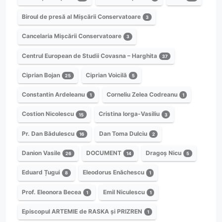
Biroul de presă al Mișcării Conservatoare
3
Cancelaria Mișcării Conservatoare
3
Centrul European de Studii Covasna – Harghita
37
Ciprian Bojan
Ciprian Voicilă
25
5
Constantin Ardeleanu
Corneliu Zelea Codreanu
1
1
Costion Nicolescu
Cristina Iorga-Vasiliu
15
3
Pr. Dan Bădulescu
Dan Toma Dulciu
16
2
Danion Vasile
DOCUMENT
Dragoș Nicu
26
14
5
Eduard Țugui
Eleodorus Enăchescu
8
1
Prof. Eleonora Becea
Emil Niculescu
1
1
Episcopul ARTEMIE de RASKA și PRIZREN
1