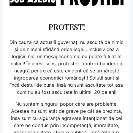
PROTEST!
Din cauză că actualii guvernați nu ascultă de nimic
și de nimeni sfidând orice lege… inclusiv cea a
logicii, nici un mesaj economic nu poate fi luat în
calcul! În acest sens, protestez printr-o banderolă
neagră pentru că este evident că se urmărește
îngroparea economiei românești! Soluții sunt și
încă destul de bune, însă nu sunt ascultate tot așa
cum nu au fost ascultate în ultimii 20 de ani!
Nu suntem singurul popor care are probleme!
Acestea nu sunt atât de grave pe cât se prezintă,
însă sunt cu siguranță agravate intenționat de cei
care ne conduc prin incompetență, imoralitate,
iresponsabilitate, sfidare publică, lipsă totală și