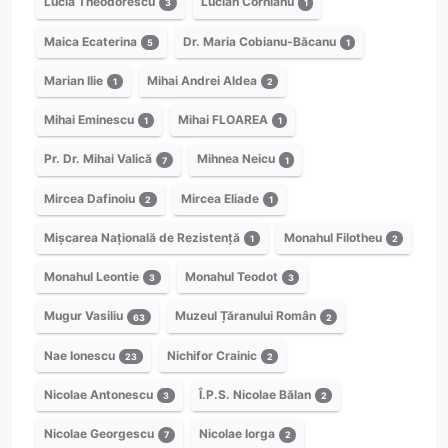
Lucia Theodorescu
Lucian Cornianu
3
1
Maica Ecaterina
Dr. Maria Cobianu-Băcanu
5
1
Marian Ilie
Mihai Andrei Aldea
1
2
Mihai Eminescu
Mihai FLOAREA
1
1
Pr. Dr. Mihai Valică
Mihnea Neicu
7
1
Mircea Dafinoiu
Mircea Eliade
2
1
Mișcarea Națională de Rezistență
Monahul Filotheu
1
2
Monahul Leontie
Monahul Teodot
3
3
Mugur Vasiliu
Muzeul Țăranului Român
63
2
Nae Ionescu
Nichifor Crainic
23
2
Nicolae Antonescu
Î.P.S. Nicolae Bălan
3
2
Nicolae Georgescu
Nicolae Iorga
7
2