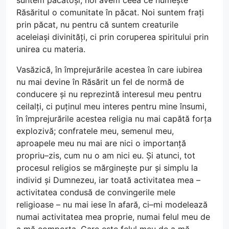
suntem păcătoși, noi avem ceea ce numește
Răsăritul o comunitate în păcat. Noi suntem frați
prin păcat, nu pentru că suntem creaturile
aceleiași divinități, ci prin coruperea spiritului prin
unirea cu materia.
Vasăzică, în împrejurările acestea în care iubirea
nu mai devine în Răsărit un fel de normă de
conducere și nu reprezintă interesul meu pentru
ceilalți, ci puținul meu interes pentru mine însumi,
în împrejurările acestea religia nu mai capătă forța
explozivă; confratele meu, semenul meu,
aproapele meu nu mai are nici o importanță
propriu–zis, cum nu o am nici eu. Și atunci, tot
procesul religios se mărginește pur și simplu la
individ și Dumnezeu, iar toată activitatea mea –
activitatea condusă de convingerile mele
religioase – nu mai iese în afară, ci–mi modelează
numai activitatea mea proprie, numai felul meu de