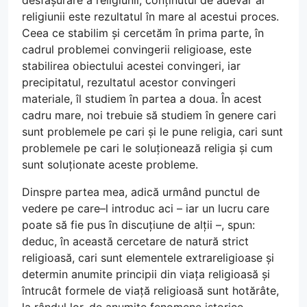
desfășurare a religiunii; conținutul de adevăr al
religiunii este rezultatul în mare al acestui proces.
Ceea ce stabilim și cercetăm în prima parte, în
cadrul problemei convingerii religioase, este
stabilirea obiectului acestei convingeri, iar
precipitatul, rezultatul acestor convingeri
materiale, îl studiem în partea a doua. În acest
cadru mare, noi trebuie să studiem în genere cari
sunt problemele pe cari și le pune religia, cari sunt
problemele pe cari le soluționează religia și cum
sunt soluționate aceste probleme.
Dinspre partea mea, adică urmând punctul de
vedere pe care–l introduc aci – iar un lucru care
poate să fie pus în discuțiune de alții –, spun:
deduc, în această cercetare de natură strict
religioasă, cari sunt elementele extrareligioase și
determin anumite principii din viața religioasă și
întrucât formele de viață religioasă sunt hotărâte,