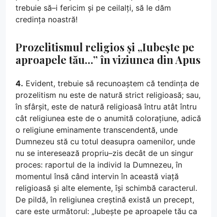
trebuie să–i fericim și pe ceilalți, să le dăm
credința noastră!
Prozelitismul religios și „Iubește pe
aproapele tău…” în viziunea din Apus
4.
Evident, trebuie să recunoaștem că tendința de
prozelitism nu este de natură strict religioasă; sau,
în sfârșit, este de natură religioasă întru atât întru
cât religiunea este de o anumită colorațiune, adică
o religiune eminamente transcendentă, unde
Dumnezeu stă cu totul deasupra oamenilor, unde
nu se interesează propriu–zis decât de un singur
proces: raportul de la individ la Dumnezeu, în
momentul însă când intervin în această viață
religioasă și alte elemente, își schimbă caracterul.
De pildă, în religiunea creștină există un precept,
care este următorul: „Iubește pe aproapele tău ca