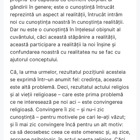
gândirii în genere; este o cunoștință întrucât
reprezintă un aspect al realității, întrucât intrăm
noi cu cunoștința noastră în cunoștința realității.
Dar nu este o cunoștință în înțelesul obișnuit al
cuvântului, căci această stăpânire a realității,
această participare a realității la noi înșine și
confundarea noastră cu realitatea nu se fac cu
ajutorul conceptului.
Că, la urma urmelor, rezultatul pozițiunii acesteia
se exprimă într–un anumit fel: credința, aceasta
este altă problemă. Deci, rezultatul actului religios
și al vieții religioase – care este prima problemă
ce ne interesează pe noi aci – este convingerea
religioasă. Convingere îi zic – și nu–i zic
cunoștință – pentru motivele pe cari le–ați văzut;
și îi mai zic convingere încă pentru un alt motiv:
ca să deosebesc ceea ce este omenesc și, aș zice,
aproape psihologic, în actul acesta religios. Căci