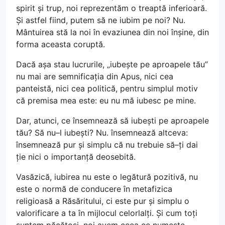
spirit și trup, noi reprezentăm o treaptă inferioară.
Și astfel fiind, putem să ne iubim pe noi? Nu.
Mântuirea stă la noi în evaziunea din noi înșine, din
forma aceasta coruptă.
Dacă așa stau lucrurile, „iubește pe aproapele tău”
nu mai are semnificația din Apus, nici cea
panteistă, nici cea politică, pentru simplul motiv
că premisa mea este: eu nu mă iubesc pe mine.
Dar, atunci, ce însemnează să iubești pe aproapele
tău? Să nu–l iubești? Nu. însemnează altceva:
însemnează pur și simplu că nu trebuie să–ți dai
ție nici o importanță deosebită.
Vasăzică, iubirea nu este o legătură pozitivă, nu
este o normă de conducere în metafizica
religioasă a Răsăritului, ci este pur și simplu o
valorificare a ta în mijlocul celorlalți. Și cum toți