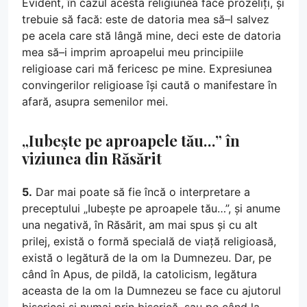
Evident, în cazul acesta religiunea face prozeliți, și
trebuie să facă: este de datoria mea să–l salvez
pe acela care stă lângă mine, deci este de datoria
mea să–i imprim aproapelui meu principiile
religioase cari mă fericesc pe mine. Expresiunea
convingerilor religioase își caută o manifestare în
afară, asupra semenilor mei.
„Iubește pe aproapele tău…” în
viziunea din Răsărit
5.
Dar mai poate să fie încă o interpretare a
preceptului „Iubește pe aproapele tău…”, și anume
una negativă, în Răsărit, am mai spus și cu alt
prilej, există o formă specială de viață religioasă,
există o legătură de la om la Dumnezeu. Dar, pe
când în Apus, de pildă, la catolicism, legătura
aceasta de la om la Dumnezeu se face cu ajutorul