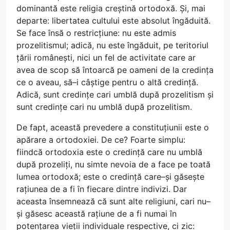
dominantă este religia creștină ortodoxă. Și, mai
departe: libertatea cultului este absolut îngăduită.
Se face însă o restricțiune: nu este admis
prozelitismul; adică, nu este îngăduit, pe teritoriul
țării românești, nici un fel de activitate care ar
avea de scop să întoarcă pe oameni de la credința
ce o aveau, să–i câștige pentru o altă credință.
Adică, sunt credințe cari umblă după prozelitism și
sunt credințe cari nu umblă după prozelitism.
De fapt, această prevedere a constituțiunii este o
apărare a ortodoxiei. De ce? Foarte simplu:
fiindcă ortodoxia este o credință care nu umblă
după prozeliți, nu simte nevoia de a face pe toată
lumea ortodoxă; este o credință care–și găsește
rațiunea de a fi în fiecare dintre indivizi. Dar
aceasta însemnează că sunt alte religiuni, cari nu–
și găsesc această rațiune de a fi numai în
potențarea vieții individuale respective, ci zic: