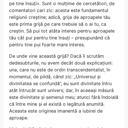
pe tine însuți». Sunt o mulțime de cercetători, de
comentatori cari zic: acesta este fundamentul
religiunii creștine; adică, grija de aproapele tău
este prima grijă pe care trebuie să o ai tu, ca
creștin. Să pui tot atâta interes pentru aproapele
tău cât pui pentru tine însuți – presupunând că
pentru tine pui foarte mare interes.
De unde vine această grijă? Dacă îi scrutăm
dedesubturile, nu avem decât două explicațiuni:
una, care nu este de ordin transcendentalist, în
momentul, de pildă, când zic: „Universul și
divinitatea se confundă”, eu sunt divinitate întru
atât întrucât sunt univers; dar, în aceeași măsură
este divinitate și semenul meu; atunci fără îndoială
că între mine și el există o legătură anumită.
Aceasta este originea imanentă a iubirei de
aproape.