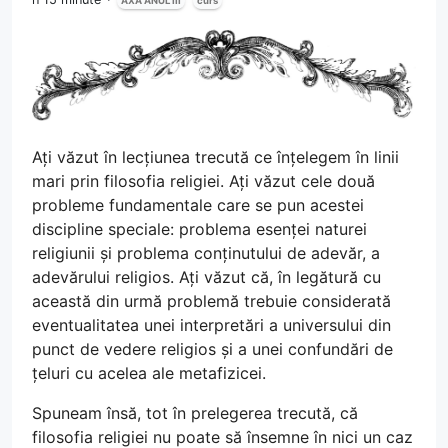
AXA ANUL III
curs
Ați văzut în lecțiunea trecută ce înțelegem în linii
mari prin filosofia religiei. Ați văzut cele două
probleme fundamentale care se pun acestei
discipline speciale: problema esenței naturei
religiunii și problema conținutului de adevăr, a
adevărului religios. Ați văzut că, în legătură cu
această din urmă problemă trebuie considerată
eventualitatea unei interpretări a universului din
punct de vedere religios și a unei confundări de
țeluri cu acelea ale metafizicei.
Spuneam însă, tot în prelegerea trecută, că
filosofia religiei nu poate să însemne în nici un caz