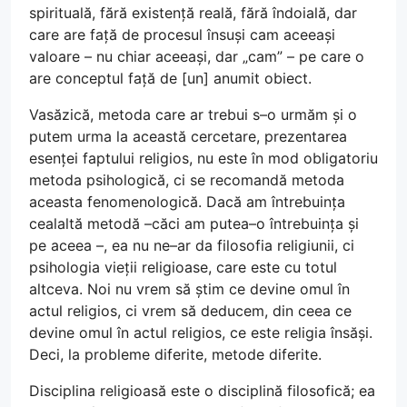
spirituală, fără existență reală, fără îndoială, dar
care are față de procesul însuși cam aceeași
valoare – nu chiar aceeași, dar „cam” – pe care o
are conceptul față de [un] anumit obiect.
Vasăzică, metoda care ar trebui s–o urmăm și o
putem urma la această cercetare, prezentarea
esenței faptului religios, nu este în mod obligatoriu
metoda psihologică, ci se recomandă metoda
aceasta fenomenologică. Dacă am întrebuința
cealaltă metodă –căci am putea–o întrebuința și
pe aceea –, ea nu ne–ar da filosofia religiunii, ci
psihologia vieții religioase, care este cu totul
altceva. Noi nu vrem să știm ce devine omul în
actul religios, ci vrem să deducem, din ceea ce
devine omul în actul religios, ce este religia însăși.
Deci, la probleme diferite, metode diferite.
Disciplina religioasă este o disciplină filosofică; ea