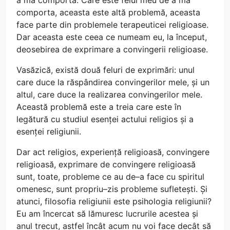
a mă comporta. Care este felul meu de a mă
comporta, aceasta este altă problemă, aceasta
face parte din problemele terapeuticei religioase.
Dar aceasta este ceea ce numeam eu, la început,
deosebirea de exprimare a convingerii religioase.
Vasăzică, există două feluri de exprimări: unul
care duce la răspândirea convingerilor mele, și un
altul, care duce la realizarea convingerilor mele.
Această problemă este a treia care este în
legătură cu studiul esenței actului religios și a
esenței religiunii.
Dar act religios, experiență religioasă, convingere
religioasă, exprimare de convingere religioasă
sunt, toate, probleme ce au de–a face cu spiritul
omenesc, sunt propriu–zis probleme sufletești. Și
atunci, filosofia religiunii este psihologia religiunii?
Eu am încercat să lămuresc lucrurile acestea și
anul trecut, astfel încât acum nu voi face decât să