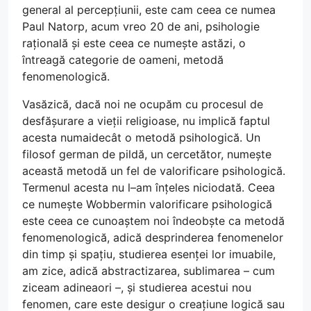
general al percepțiunii, este cam ceea ce numea
Paul Natorp, acum vreo 20 de ani, psihologie
rațională și este ceea ce numește astăzi, o
întreagă categorie de oameni, metodă
fenomenologică.
Vasăzică, dacă noi ne ocupăm cu procesul de
desfășurare a vieții religioase, nu implică faptul
acesta numaidecât o metodă psihologică. Un
filosof german de pildă, un cercetător, numește
această metodă un fel de valorificare psihologică.
Termenul acesta nu l–am înțeles niciodată. Ceea
ce numește Wobbermin valorificare psihologică
este ceea ce cunoaștem noi îndeobște ca metodă
fenomenologică, adică desprinderea fenomenelor
din timp și spațiu, studierea esenței lor imuabile,
am zice, adică abstractizarea, sublimarea – cum
ziceam adineaori –, și studierea acestui nou
fenomen, care este desigur o creațiune logică sau