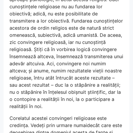
cunoștințele religioase nu au fundarea lor
obiectivă; adică, nu este posibilitate de
transmitere a lor obiectivă. Fundarea cunoștințelor
acestora de ordin religios este de natură strict
omenească, subiectivă, adică umanistă. De aceea,
zic convingere religioasă, iar nu cunoștință
religioasă. Știți că în vorbirea logică convingere
însemnează altceva, însemnează transmiterea unui
adevăr altcuiva. Aci, convingere noi numim
altceva; și anume, numim rezultatele vieții noastre
religioase, întru atât întrucât aceste rezultate –
sau acest rezultat – duc la o stăpânire a realității;
nu o stăpânire în înțelesul obișnuit științific, dar la
o contopire a realității în noi, la o participare a
realității în noi.
Corelatul acestei convingeri religioase este
credința. Vedeți prin urmare numaidecât care este
deosebirea dintre domeniul acesta de fapte și