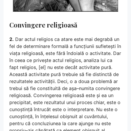
Convingere religioasă
2.
Dar actul religios ca atare este mai degrabă un
fel de determinare formală a funcțiunii sufletești în
viața religioasă, este fără îndoială o activitate. Dar
în ceea ce privește actul religios, analiza lui ca
fapt religios, [el] nu este decât activitate pură.
Această activitate pură trebuie să fie distinctă de
rezultatele activității. Deci, o a doua problemă ar
trebui să fie constituită de așa–numita convingere
religioasă. Convingerea religioasă este și ea un
precipitat, este rezultatul unui proces chiar, este o
cunoștință întrucât este o interpretare. Nu este o
cunoștință, în înțelesul obișnuit al cuvântului,
pentru că concluziunea la care ajunge nu este
propriu–zis căpătată ca element obișnuit al