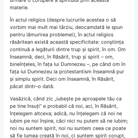
urmare o corupere a spiritului prin această
materie.
În actul religios (despre lucrurile acestea o să
vorbim mai mult mai târziu, deocamdată le spun
pentru lămurirea problemei), în actul religios
răsăritean există această specificitate: conștiința
continuă a legăturii dintre trup și spirit, în om. Om
înseamnă, deci, în Răsărit, trup și spirit – om,
bineînțeles, în fața lui Dumnezeu –, pe când om în
fața lui Dumnezeu la protestantism înseamnă pur
și simplu spirit. Deci om înseamnă, în Răsărit,
păcat dintr–o dată.
Vasăzică, când zic „iubește pe aproapele tău ca
pe tine însuți” e probabil că noi, aci, în Răsărit,
înțelegem altceva; adică, nu înțelegem că noi ne
iubim pe noi înșine, căci nici nu putem să ne iubim;
noi nu suntem spirit, noi nu suntem ceea ce poate
să fie lumea creată în noi, ci suntem spirit corupt,