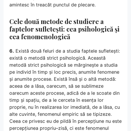
amintesc în treacăt punctul de plecare.
Cele două metode de studiere a
faptelor sufletești: cea psihologică și
cea fenomenologică
6.
Există două feluri de a studia faptele sufletești:
există o metodă strict psihologică. Această
metodă strict psihologică se mărginește a studia
pe individ în timp și loc precis, anumite fenomene
și anumite procese. Există însă și o altă metodă:
aceea de a lăsa, oarecum, să se sublimeze
oarecum aceste procese, adică de a le scoate din
timp și spațiu, de a le cerceta în esența lor
proprie, nu în realizarea lor imediată, de a lăsa, cu
alte cuvinte, fenomenul empiric să se tipizeze.
Ceea ce privesc eu de pildă în percepțiune nu este
percepțiunea propriu–zisă, ci este fenomenul