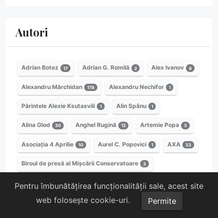
Autori
Adrian Botez
Adrian G. Romilă
Alex Ivanov
17
2
9
Alexandru Mărchidan
Alexandru Nechifor
178
1
Părintele Alexie Ksutasvili
Alin Spânu
1
1
Alina Glod
Anghel Rugină
Artemie Popa
30
12
3
Asociația 4 Aprilie
Aurel C. Popovici
AXA
10
1
33
Biroul de presă al Mișcării Conservatoare
3
Cancelaria Mișcării Conservatoare
3
Pentru îmbunătățirea funcționalității sale, acest site
web folosește cookie-uri.
Permite
Centrul European de Studii Covasna – Harghita
37