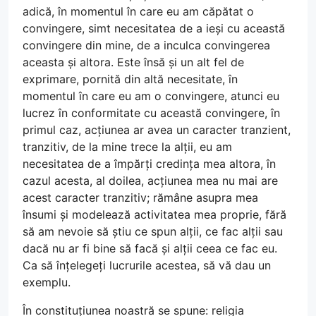
adică, în momentul în care eu am căpătat o
convingere, simt necesitatea de a ieși cu această
convingere din mine, de a inculca convingerea
aceasta și altora. Este însă și un alt fel de
exprimare, pornită din altă necesitate, în
momentul în care eu am o convingere, atunci eu
lucrez în conformitate cu această convingere, în
primul caz, acțiunea ar avea un caracter tranzient,
tranzitiv, de la mine trece la alții, eu am
necesitatea de a împărți credința mea altora, în
cazul acesta, al doilea, acțiunea mea nu mai are
acest caracter tranzitiv; rămâne asupra mea
însumi și modelează activitatea mea proprie, fără
să am nevoie să știu ce spun alții, ce fac alții sau
dacă nu ar fi bine să facă și alții ceea ce fac eu.
Ca să înțelegeți lucrurile acestea, să vă dau un
exemplu.
În constituțiunea noastră se spune: religia