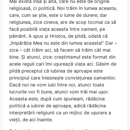
Mai există însă și alta, care nu este de origine
religioasă, ci politică. Noi trăim în lumea aceasta,
care, cum se știe, este o lume de durere; dar
religiunea, zice cineva, are de scop tocmai ca să
facă posibilă viața aceasta între oameni, pe
pământ. A spus și Hristos, de pildă, odată că
„împărăția Mea nu este din lumea aceasta!” Dar –
zice – cât trăim aci, să facem să trăim cât mai
bine. Și atunci, zice: creștinismul este format din
acele reguli cari îmi ușurează viața aci. Găsim de
pildă preceptul că iubirea de aproape este
principiul care înlesnește conviețuirea oamenilor.
Dacă noi ne vom iubi între noi, atunci toate
lucrurile vor fi bune, atunci vom trăi mai ușor.
Aceasta este, după cum spuneam, rădăcina
politică a iubirei de aproape, adică rădăcina
interpretării religiunii ca un mijloc de ușurare a
vieții, de aci înainte.