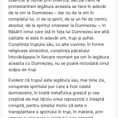
bisericei și numai prin biserică, sau pe când la
protestantism legătura aceasta se face în adevăr
de la om la Dumnezeu – dar nu de la om în
completul lui, ci de la spirit, de la un fel de centru
absolut, de la spiritul omenesc la Dumnezeu –, în
Răsărit omul care stă în fața lui Dumnezeu are altă
calitate: el este în adevăr om, trup și suflet.
Conștiința trupului său, cu alte cuvinte, în forme
religioase simbolice, conștiința păcatului
întovărășește în fiecare moment pe om în legătura
aceasta cu Dumnezeu; nu se poate niciodată omul
scăpa de trup.
Evident că trupul este legătura sau, mai bine zis,
coruperea spiritului pur care a fost odată
dumnezeire, în toată metafizica greacă și cea
creștină de mai târziu omul reprezintă o treaptă
coruptă, pentru simplul motiv că este o
transplantare a spiritului în trup, în materie, prin