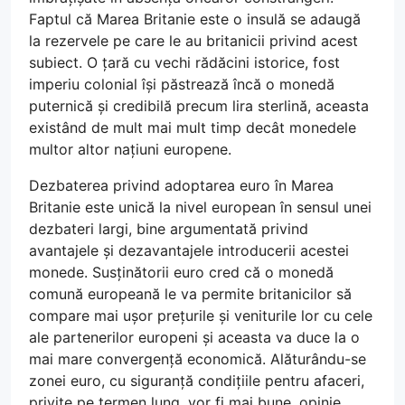
Faptul că Marea Britanie este o insulă se adaugă
la rezervele pe care le au britanicii privind acest
subiect. O țară cu vechi rădăcini istorice, fost
imperiu colonial își păstrează încă o monedă
puternică și credibilă precum lira sterlină, aceasta
existând de mult mai mult timp decât monedele
multor altor națiuni europene.
Dezbaterea privind adoptarea euro în Marea
Britanie este unică la nivel european în sensul unei
dezbateri largi, bine argumentată privind
avantajele și dezavantajele introducerii acestei
monede. Susținătorii euro cred că o monedă
comună europeană le va permite britanicilor să
compare mai ușor prețurile și veniturile lor cu cele
ale partenerilor europeni și aceasta va duce la o
mai mare convergență economică. Alăturându-se
zonei euro, cu siguranță condițiile pentru afaceri,
privite pe termen lung, vor fi mai bune, opinie