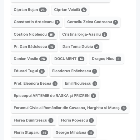
Ciprian Bojan
Ciprian Voicilă
25
5
Constantin Ardeleanu
Corneliu Zelea Codreanu
1
1
Costion Nicolescu
Cristina Iorga-Vasiliu
15
3
Pr. Dan Bădulescu
Dan Toma Dulciu
16
2
Danion Vasile
DOCUMENT
Dragoș Nicu
26
14
5
Eduard Țugui
Eleodorus Enăchescu
8
1
Prof. Eleonora Becea
Emil Niculescu
1
1
Episcopul ARTEMIE de RASKA și PRIZREN
1
Forumul Civic al Românilor din Covasna, Harghita și Mureș
3
Florea Dumitrescu
Florin Popescu
1
1
Florin Stuparu
George Mihalcea
45
17