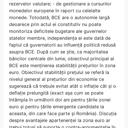
rezervelor valutare; - de gestionare a cursurilor
monedelor europene în raport cu celelalte
monede. Totodată, BCE are o autonomie largă
deoarece prin actul ei constitutiv nu poate
monitoriza deficitele bugetare ale guvernelor
statelor membre, independența ei este dată de
faptul că guvernatorii au influență politică redusă
asupra BCE. După cum se știe, ca majoritatea
băncilor centrale din lume, obiectivul principal al
BCE este menținerea stabilității prețurilor în zona
euro. Obiectivul stabilității prețului se referă la
nivelul general al prețurilor din economie ce
sugerează că trebuie evitat atât o inflație cât și o
deflație prelungită (exact așa cum se poate
întâmpla în următorii doi ani pentru țările zonei
euro și pentru țările emergente candidate la
aceasta, din care face parte și România). Discuția
despre avantajele apartenenței la zona euro ar
trebui totuși să suporte o contra-argumentație în