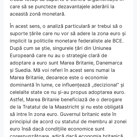
care să se puncteze dezavantajele aderării la
această zonă monetară.
În acest sens, o analiză particulară ar trebui să o
suporte țările care nu vor să adere la zona euro și
implicit la politicile monetare federaliste ale BCE.
După cum se știe, singurele țări din Uniunea
Europeană care nu au o strategie clară de
adoptare a euro sunt Marea Britanie, Danemarca
și Suedia. Mă voi referi în acest sens numai la
Marea Britanie, deoarece este o economie
dominantă în lume, ce influențează „decizional” și
celelalte state ce nu și-au propus adoptarea euro.
Astfel, Marea Britanie beneficiază de o derogare
de la Tratatul de la Maastricht și nu este obligată
să intre în zona euro. Guvernul britanic este în
principiul de acord cu statutul de membru al zonei
euro însă dacă condițiile economice sunt
corespunzătoare, adică dacă economia britanică