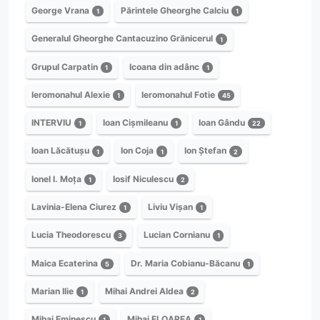
George Vrana
Părintele Gheorghe Calciu
1
1
Generalul Gheorghe Cantacuzino Grănicerul
1
Grupul Carpatin
Icoana din adânc
1
1
Ieromonahul Alexie
Ieromonahul Fotie
1
45
INTERVIU
Ioan Cișmileanu
Ioan Gându
1
1
22
Ioan Lăcătușu
Ion Coja
Ion Ștefan
1
1
2
Ionel I. Moța
Iosif Niculescu
1
2
Lavinia-Elena Ciurez
Liviu Vișan
1
1
Lucia Theodorescu
Lucian Cornianu
3
1
Maica Ecaterina
Dr. Maria Cobianu-Băcanu
5
1
Marian Ilie
Mihai Andrei Aldea
1
2
Mihai Eminescu
Mihai FLOAREA
1
1