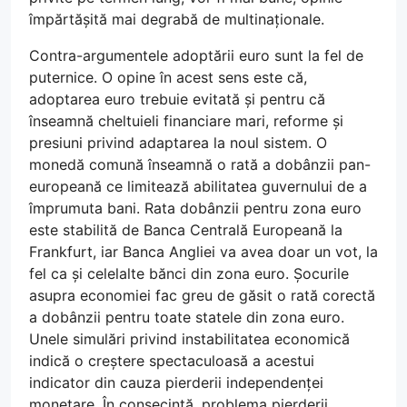
împărtășită mai degrabă de multinaționale.
Contra-argumentele adoptării euro sunt la fel de
puternice. O opine în acest sens este că,
adoptarea euro trebuie evitată și pentru că
înseamnă cheltuieli financiare mari, reforme și
presiuni privind adaptarea la noul sistem. O
monedă comună înseamnă o rată a dobânzii pan-
europeană ce limitează abilitatea guvernului de a
împrumuta bani. Rata dobânzii pentru zona euro
este stabilită de Banca Centrală Europeană la
Frankfurt, iar Banca Angliei va avea doar un vot, la
fel ca și celelalte bănci din zona euro. Șocurile
asupra economiei fac greu de găsit o rată corectă
a dobânzii pentru toate statele din zona euro.
Unele simulări privind instabilitatea economică
indică o creștere spectaculoasă a acestui
indicator din cauza pierderii independenței
monetare. În consecință, problema pierderii