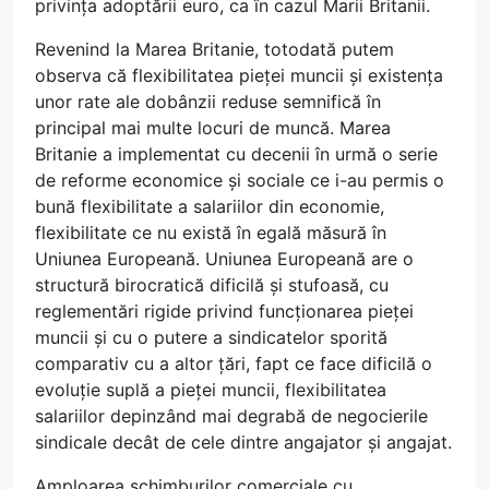
privința adoptării euro, ca în cazul Marii Britanii.
Revenind la Marea Britanie, totodată putem
observa că flexibilitatea pieței muncii și existența
unor rate ale dobânzii reduse semnifică în
principal mai multe locuri de muncă. Marea
Britanie a implementat cu decenii în urmă o serie
de reforme economice și sociale ce i-au permis o
bună flexibilitate a salariilor din economie,
flexibilitate ce nu există în egală măsură în
Uniunea Europeană. Uniunea Europeană are o
structură birocratică dificilă și stufoasă, cu
reglementări rigide privind funcționarea pieței
muncii și cu o putere a sindicatelor sporită
comparativ cu a altor țări, fapt ce face dificilă o
evoluție suplă a pieței muncii, flexibilitatea
salariilor depinzând mai degrabă de negocierile
sindicale decât de cele dintre angajator și angajat.
Amploarea schimburilor comerciale cu