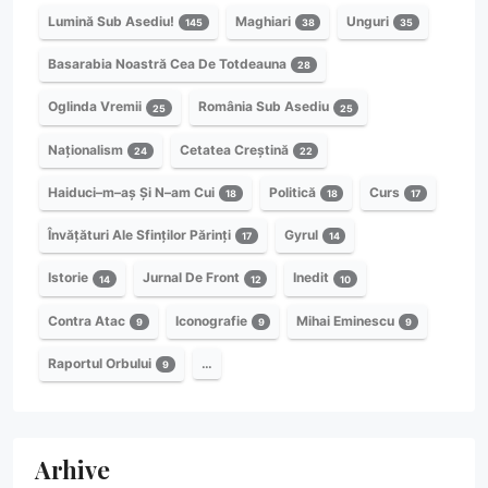
Lumină Sub Asediu!
Maghiari
Unguri
145
38
35
Basarabia Noastră Cea De Totdeauna
28
Oglinda Vremii
România Sub Asediu
25
25
Naționalism
Cetatea Creștină
24
22
Haiduci–m–aș Și N–am Cui
Politică
Curs
18
18
17
Învățături Ale Sfinților Părinți
Gyrul
17
14
Istorie
Jurnal De Front
Inedit
14
12
10
Contra Atac
Iconografie
Mihai Eminescu
9
9
9
Raportul Orbului
…
9
Arhive