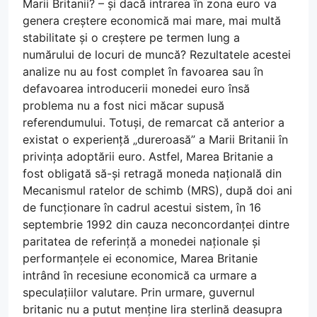
Marii Britanii? – și dacă intrarea în zona euro va
genera creștere economică mai mare, mai multă
stabilitate și o creștere pe termen lung a
numărului de locuri de muncă? Rezultatele acestei
analize nu au fost complet în favoarea sau în
defavoarea introducerii monedei euro însă
problema nu a fost nici măcar supusă
referendumului. Totuși, de remarcat că anterior a
existat o experiență „dureroasă” a Marii Britanii în
privința adoptării euro. Astfel, Marea Britanie a
fost obligată să-și retragă moneda națională din
Mecanismul ratelor de schimb (MRS), după doi ani
de funcționare în cadrul acestui sistem, în 16
septembrie 1992 din cauza neconcordanței dintre
paritatea de referință a monedei naționale și
performanțele ei economice, Marea Britanie
intrând în recesiune economică ca urmare a
speculațiilor valutare. Prin urmare, guvernul
britanic nu a putut menține lira sterlină deasupra