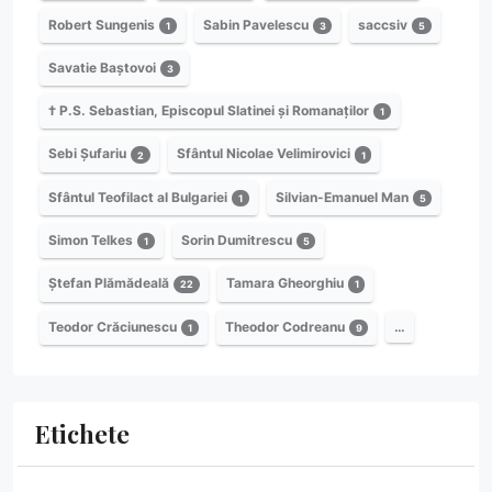
Robert Sungenis
Sabin Pavelescu
saccsiv
1
3
5
Savatie Baștovoi
3
† P.S. Sebastian, Episcopul Slatinei și Romanaților
1
Sebi Șufariu
Sfântul Nicolae Velimirovici
2
1
Sfântul Teofilact al Bulgariei
Silvian-Emanuel Man
1
5
Simon Telkes
Sorin Dumitrescu
1
5
Ștefan Plămădeală
Tamara Gheorghiu
22
1
Teodor Crăciunescu
Theodor Codreanu
…
1
9
Etichete