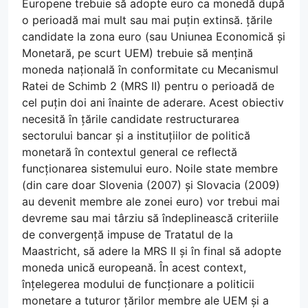
Europene trebuie să adopte euro ca monedă după
o perioadă mai mult sau mai puțin extinsă. țările
candidate la zona euro (sau Uniunea Economică și
Monetară, pe scurt UEM) trebuie să mențină
moneda națională în conformitate cu Mecanismul
Ratei de Schimb 2 (MRS II) pentru o perioadă de
cel puțin doi ani înainte de aderare. Acest obiectiv
necesită în țările candidate restructurarea
sectorului bancar și a instituțiilor de politică
monetară în contextul general ce reflectă
funcționarea sistemului euro. Noile state membre
(din care doar Slovenia (2007) și Slovacia (2009)
au devenit membre ale zonei euro) vor trebui mai
devreme sau mai târziu să îndeplinească criteriile
de convergență impuse de Tratatul de la
Maastricht, să adere la MRS II și în final să adopte
moneda unică europeană. În acest context,
înțelegerea modului de funcționare a politicii
monetare a tuturor țărilor membre ale UEM și a