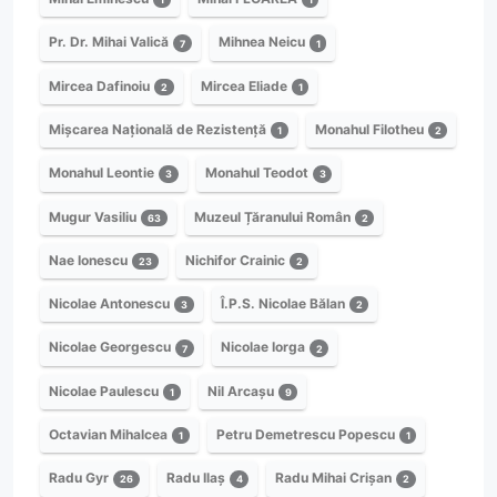
Pr. Dr. Mihai Valică
Mihnea Neicu
7
1
Mircea Dafinoiu
Mircea Eliade
2
1
Mișcarea Națională de Rezistență
Monahul Filotheu
1
2
Monahul Leontie
Monahul Teodot
3
3
Mugur Vasiliu
Muzeul Țăranului Român
63
2
Nae Ionescu
Nichifor Crainic
23
2
Nicolae Antonescu
Î.P.S. Nicolae Bălan
3
2
Nicolae Georgescu
Nicolae Iorga
7
2
Nicolae Paulescu
Nil Arcașu
1
9
Octavian Mihalcea
Petru Demetrescu Popescu
1
1
Radu Gyr
Radu Ilaș
Radu Mihai Crișan
26
4
2