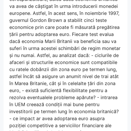
va avea de câștigat în urma introducerii monedei
europene. Astfel, în acest sens, în noiembrie 1997,
guvernul Gordon Brown a stabilit cinci teste
economice prin care poate fi măsurată pregătirea
țării pentru adoptarea euro. Fiecare test evalua
dacă economia Marii Britanii va beneficia sau va
suferi în urma acestei schimbări de regim monetar
și nu numai. Astfel, au analizat dacă: - ciclurile de
afaceri și structurile economice sunt compatibile
cu ratele dobânzii din zona euro pe termen lung,
astfel încât să asigure un anumit nivel de trai atât
în Marea Britanie, cât și în celelalte țări din zona
euro, - există suficientă flexibilitate pentru a
rezolva eventualele probleme apărute? - intrarea
în UEM creează condiții mai bune pentru
investitorii pe termen lung în economia britanică?
- ce impact ar avea adoptarea euro asupra
poziției competitive a serviciilor financiare ale