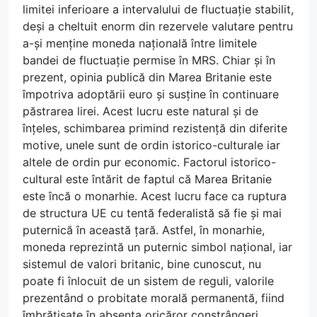
limitei inferioare a intervalului de fluctuație stabilit,
deși a cheltuit enorm din rezervele valutare pentru
a-și menține moneda națională între limitele
bandei de fluctuație permise în MRS. Chiar și în
prezent, opinia publică din Marea Britanie este
împotriva adoptării euro și susține în continuare
păstrarea lirei. Acest lucru este natural și de
înțeles, schimbarea primind rezistență din diferite
motive, unele sunt de ordin istorico-culturale iar
altele de ordin pur economic. Factorul istorico-
cultural este întărit de faptul că Marea Britanie
este încă o monarhie. Acest lucru face ca ruptura
de structura UE cu tentă federalistă să fie și mai
puternică în această țară. Astfel, în monarhie,
moneda reprezintă un puternic simbol național, iar
sistemul de valori britanic, bine cunoscut, nu
poate fi înlocuit de un sistem de reguli, valorile
prezentând o probitate morală permanentă, fiind
îmbrățișate în absența oricăror constrângeri.