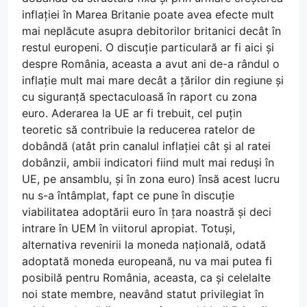
inflației în Marea Britanie poate avea efecte mult
mai neplăcute asupra debitorilor britanici decât în
restul europeni. O discuție particulară ar fi aici și
despre România, aceasta a avut ani de-a rândul o
inflație mult mai mare decât a țărilor din regiune și
cu siguranță spectaculoasă în raport cu zona
euro. Aderarea la UE ar fi trebuit, cel puțin
teoretic să contribuie la reducerea ratelor de
dobândă (atât prin canalul inflației cât și al ratei
dobânzii, ambii indicatori fiind mult mai reduși în
UE, pe ansamblu, și în zona euro) însă acest lucru
nu s-a întâmplat, fapt ce pune în discuție
viabilitatea adoptării euro în țara noastră și deci
intrare în UEM în viitorul apropiat. Totuși,
alternativa revenirii la moneda națională, odată
adoptată moneda europeană, nu va mai putea fi
posibilă pentru România, aceasta, ca și celelalte
noi state membre, neavând statut privilegiat în