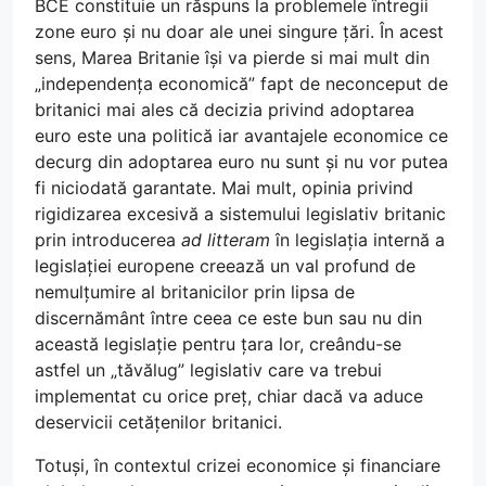
BCE constituie un răspuns la problemele întregii
zone euro și nu doar ale unei singure țări. În acest
sens, Marea Britanie își va pierde si mai mult din
„independența economică” fapt de neconceput de
britanici mai ales că decizia privind adoptarea
euro este una politică iar avantajele economice ce
decurg din adoptarea euro nu sunt și nu vor putea
fi niciodată garantate. Mai mult, opinia privind
rigidizarea excesivă a sistemului legislativ britanic
prin introducerea
ad litteram
în legislația internă a
legislației europene creează un val profund de
nemulțumire al britanicilor prin lipsa de
discernământ între ceea ce este bun sau nu din
această legislație pentru țara lor, creându-se
astfel un „tăvălug” legislativ care va trebui
implementat cu orice preț, chiar dacă va aduce
deservicii cetățenilor britanici.
Totuși, în contextul crizei economice și financiare