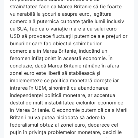
străinătatea face ca Marea Britanie să fie foarte
vulnerabilă la șocurile asupra euro, legătura
comercială puternică cu toate țările lumii inclusiv
cu SUA, fac ca o variație mare a cursului euro-
USD să provoace fluctuații puternice ale prețurilor
bunurilor care fac obiectul schimburilor
comerciale în Marea Britanie, inducând un
fenomen inflaționist în această economie. În
concluzie, dacă Marea Britanie rămâne în afara
zonei euro este liberă să stabilească și
implementeze ce politica monetară dorește iar
intrarea în UEM, sinonimă cu abandonarea
independenței politicii monetare, ar accentua
destul de mult instabilitatea ciclurilor economice
în Marea Britanie. O economie puternică ca a Marii
Britanii nu va putea niciodată să adere la
federalismul obtuz al zonei euro, deoarece cel
puțin în privința problemelor monetare, deciziile