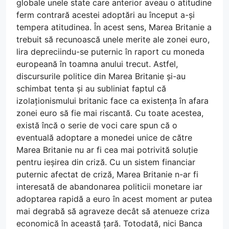
globale unele state care anterior aveau o atitudine
ferm contrară acestei adoptări au început a-și
tempera atitudinea. În acest sens, Marea Britanie a
trebuit să recunoască unele merite ale zonei euro,
lira depreciindu-se puternic în raport cu moneda
europeană în toamna anului trecut. Astfel,
discursurile politice din Marea Britanie și-au
schimbat tenta și au subliniat faptul că
izolaționismului britanic face ca existența în afara
zonei euro să fie mai riscantă. Cu toate acestea,
există încă o serie de voci care spun că o
eventuală adoptare a monedei unice de către
Marea Britanie nu ar fi cea mai potrivită soluție
pentru ieșirea din criză. Cu un sistem financiar
puternic afectat de criză, Marea Britanie n-ar fi
interesată de abandonarea politicii monetare iar
adoptarea rapidă a euro în acest moment ar putea
mai degrabă să agraveze decât să atenueze criza
economică în această țară. Totodată, nici Banca