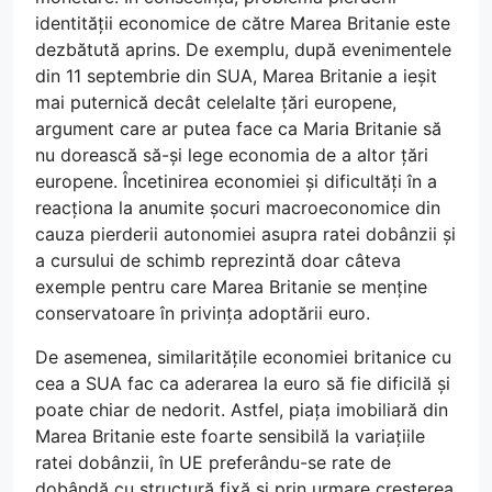
identității economice de către Marea Britanie este
dezbătută aprins. De exemplu, după evenimentele
din 11 septembrie din SUA, Marea Britanie a ieșit
mai puternică decât celelalte țări europene,
argument care ar putea face ca Maria Britanie să
nu dorească să-și lege economia de a altor țări
europene. Încetinirea economiei și dificultăți în a
reacționa la anumite șocuri macroeconomice din
cauza pierderii autonomiei asupra ratei dobânzii și
a cursului de schimb reprezintă doar câteva
exemple pentru care Marea Britanie se menține
conservatoare în privința adoptării euro.
De asemenea, similaritățile economiei britanice cu
cea a SUA fac ca aderarea la euro să fie dificilă și
poate chiar de nedorit. Astfel, piața imobiliară din
Marea Britanie este foarte sensibilă la variațiile
ratei dobânzii, în UE preferându-se rate de
dobândă cu structură fixă și prin urmare creșterea