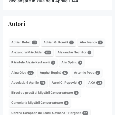
declanșate în ziua de 4 Aprilie 1944
Autori
Adrian Botez
Adrian G. Romilă
Alex Ivanov
17
2
9
Alexandru Mărchidan
Alexandru Nechifor
178
1
Părintele Alexie Ksutasvili
Alin Spânu
1
1
Alina Glod
Anghel Rugină
Artemie Popa
30
12
3
Asociația 4 Aprilie
Aurel C. Popovici
AXA
10
1
33
Biroul de presă al Mișcării Conservatoare
3
Cancelaria Mișcării Conservatoare
3
Centrul European de Studii Covasna – Harghita
37