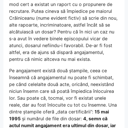
mod cert a existat un raport cu o propunere de
recrutare. Putea cineva să împiedice pe maiorul
Crăiniceanu (nume evident fictiv) să scrie din nou,
alte rapoarte, incriminatoare, astfel încât să se
alcătuiască un dosar? Pentru că în nici un caz nu
s-a avut în vedere binele episcopului vicar de
atunci, dosarul nefiindu-i favorabil. De-ar fi fost
altfel, era de ajuns să dispară angajamentul,
pentru că nimic altceva nu mai exista.
Pe angajament există două ștampile, ceea ce
înseamnă că angajamentul nu poate fi schimbat,
pe când celelalte două acte, oricând, neexistând
niciun însemn care să poată împiedica înlocuirea
lor. Sau poate că, tocmai, vor fi existat unele
reale, dar au fost înlocuite cu tot cu însemne. Una
dintre ștampile oferă „data certificării”:
15 mai
1995
și numărul de file din dosar:
4, semn că
actul numit angajament era ultimul din dosar, iar