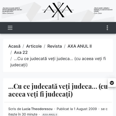
Acasă
Articole
Revista
AXA ANUL II
Axa 22
…Cu ce judecată veți judeca… (cu aceea veți fi
judecați)
…Cu ce judecată veți judeca… (cu
aceea veți fi judecați)
Scris de
Lucia Theodorescu
Publicat la 1 August 2009
se c
itește în 30 minute
AXA ANUL II