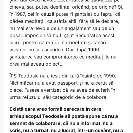
cineva, sau putea desființa, oricând, pe oricine? Și,
în 1987, cel în cauză putea fi șantajat cu faptul că
dădea meditații, ca atâția alții, fără să le declare,
nu mai era nevoie de un angajament sau de un
dosar. Imposibil să nu fi știut Securitatea acest
lucru, pentru că era de notorietate și tânărul
asistent nu se ascundea. Dar după 1990
șantajarea sau compromiterea cu meditațiile nu
prea mai aveau obiect…
ÎPS Teodosie nu a ieșit din țară înainte de 1990.
Nici măcar nu a avut pașaport și nu a cerut să
plece. Fusese avertizat că va avea de suferit în
urma refuzului său categoric de a colabora.
Există oare vreo formă oarecare în care
arhiepiscopul Teodosie să poată spune că nu a
semnat de colaborare, că nu a informat, nu a
scris, nu a turnat, nu a lucrat, într-un cuvânt, nu a