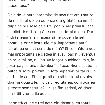
studențesc?
Cele două acte întocmite de securist erau scrise
de mână, al doilea cu o scriere grăbită, semn că
după ce scrisese cele trei pagini ale primului act
se plictisise și se grăbea cu cel de-al doilea. Dar
îndrăzneam în anii aceia să ne ducem la șefii
noștri, la orice instituție mai importantă am fi
lucrat, cu un act scris de mână? Și semnătura cea
mai importantă se dădea în susul paginii, eventual
chiar la mijloc, nu într-un locșor puchinos, mic, în
josul paginii unde de-abia încăpea. Nici discuție nu
putea fi să te prezinți în fața superiorilor tăi cu un
astfel de act. Și ce grabă era să fie totul rezolvat
doar în două zile, inclusiv recrutarea, convocarea
și toate semnăturile? Hai să fim serioși, că doar
am trăit vremurile acelea.
Înarmată cu cele trei acte din dosar și cu toate