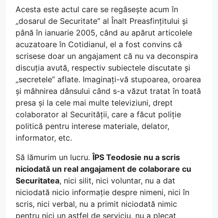
Acesta este actul care se regăsește acum în
„dosarul de Securitate” al Înalt Preasfințitului și
până în ianuarie 2005, când au apărut articolele
acuzatoare în Cotidianul, el a fost convins că
scrisese doar un angajament că nu va deconspira
discuția avută, respectiv subiectele discutate și
„secretele” aflate. Imaginați-vă stupoarea, oroarea
și mâhnirea dânsului când s-a văzut tratat în toată
presa și la cele mai multe televiziuni, drept
colaborator al Securității, care a făcut poliție
politică pentru interese materiale, delator,
informator, etc.
Să lămurim un lucru.
ÎPS Teodosie nu a scris
niciodată un real angajament de colaborare cu
Securitatea
, nici silit, nici voluntar, nu a dat
niciodată nicio informație despre nimeni, nici în
scris, nici verbal, nu a primit niciodată nimic
pentru nici un astfel de serviciu, nu a plecat