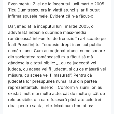
Evenimentul Zilei de la începutul lunii martie 2005.
Ticu Dumitrescu era în viață atunci și ar fi putut
infirma spusele mele. Evident că n-a făcut-o.
Dar, imediat la începutul lunii martie 2005, o
adevărată nebunie cuprinde mass‑media
românească într-un fel de frenezie în a-l scoate pe
Înalt Preasfințitul Teodosie drept inamicul public
numărul unu. Cum au acționat atunci nume sonore
din societatea românească m-a făcut să mă
gândesc la citatul biblic: „…cu ce judecată vei
judeca, cu aceea vei fi judecat, și cu ce măsură vei
măsura, cu aceea vei fi măsurat!”. Pentru că
judecata lor presupunea numai răul din partea
reprezentantului Bisericii. Conform viziunii lor, au
existat mult mai multe acte, cât de multe și cât de
rele posibile, din care fuseseră păstrate cele trei
doar pentru șantaj, etc. Maximum l-au atins: