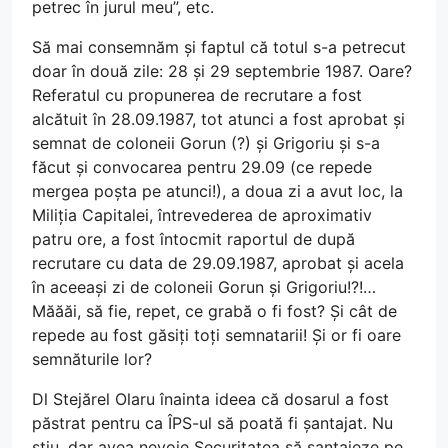
petrec în jurul meu”, etc.
Să mai consemnăm și faptul că totul s-a petrecut
doar în două zile: 28 și 29 septembrie 1987. Oare?
Referatul cu propunerea de recrutare a fost
alcătuit în 28.09.1987, tot atunci a fost aprobat și
semnat de coloneii Gorun (?) și Grigoriu și s-a
făcut și convocarea pentru 29.09 (ce repede
mergea poșta pe atunci!), a doua zi a avut loc, la
Miliția Capitalei, întrevederea de aproximativ
patru ore, a fost întocmit raportul de după
recrutare cu data de 29.09.1987, aprobat și acela
în aceeași zi de coloneii Gorun și Grigoriu!?!…
Măăăi, să fie, repet, ce grabă o fi fost? Și cât de
repede au fost găsiți toți semnatarii! Și or fi oare
semnăturile lor?
Dl Stejărel Olaru înainta ideea că dosarul a fost
păstrat pentru ca ÎPS-ul să poată fi șantajat. Nu
știu, dar avea nevoie Securitatea să șantajeze pe