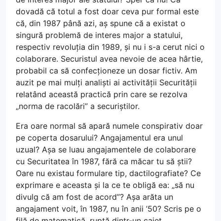
dovadă că totul a fost doar ceva pur formal este
că, din 1987 până azi, aș spune că a existat o
singură problemă de interes major a statului,
respectiv revoluția din 1989, și nu i s-a cerut nici o
colaborare. Securistul avea nevoie de acea hârtie,
probabil ca să confecționeze un dosar fictiv. Am
auzit pe mai mulți analiști ai activității Securității
relatând această practică prin care se rezolva
„norma de racolări” a securiștilor.
Era oare normal să apară numele conspirativ doar
pe coperta dosarului? Angajamentul era unul
uzual? Așa se luau angajamentele de colaborare
cu Securitatea în 1987, fără ca măcar tu să știi?
Oare nu existau formulare tip, dactilografiate? Ce
exprimare e aceasta și la ce te obligă ea: „să nu
divulg că am fost de acord”? Așa arăta un
angajament voit, în 1987, nu în anii ’50? Scris pe o
filă de matematică, ruptă dintr-un caiet