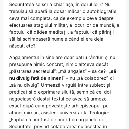
Securitatea se scria chiar așa, în dorul lelii? Nu
trebuiau să apară la dosar măcar o autobiografie
ceva mai completă, ca de exemplu ceva despre
efectuarea stagiului militar, a locurilor de muncă, a
faptului că dădea meditații, a faptului că părinții
săi își schimbaseră numele când el era deja
născut, etc?
Angajamentul în sine are doar patru rânduri și nu
presupune nimic concret, nimic altceva decât
„păstrarea secretului”: „mă angajez” – să ce?- „
să
nu divulg față de nimeni
” – nu „să colaborez”, ci
„să nu divulg”. Urmează virgulă între subiect și
predicat și o exprimare siluită, semn că cei doi
negociaseră destul textul ce avea să urmeze,
exact după cum povestește arhiepiscopul, pe
atunci mirean, asistent universitar la Teologie:
„Faptul că am fost de acord cu organele de
Securitate, privind colaborarea cu acestea în