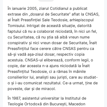
În ianuarie 2005, ziarul Cotidianul a publicat
extrase din „dosarul de Securitate” aflat la CNSAS,
al Înalt Preasfinției Sale Teodosie, arhiepiscopul
Tomisului. Intrigat de această situație, datorită
faptului că nu a colaborat niciodată, în nici un fel,
cu Securitatea, că nu știa să aibă vreun nume
conspirativ și nici vreun dosar de Securitate, Înalt
Preasfințitul face cerere către CNSAS pentru ca
să-și vadă așa‑zisul dosar, respectiv copia
acestuia. CNSAS-ul eliberează, conform legii, o
copie, dar aceasta n-a ajuns niciodată la Înalt
Preasfințitul Teodosie, ci a rămas în mâinile
consilierilor lui, analiști sau juriști, care au studiat-
o și i-au comunicat rezultatul. Ce-a urmat, ține de
poveste, dar și de miracol.
În 1987, asistentul universitar la Institutul de
Teologie Ortodoxă din București, Macedon