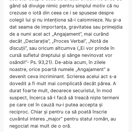
gând să divulge nimic pentru simplul motiv că nu
crezuse o iotă din ceea ce i se spusese despre
colegii lui și nu intenționa să-i calomnieze. Nu și-a
dat seama de importanța, gravitatea sau primejdia
de a numi acel act „Angajament”, mai curând
decât „Declarație”, „Proces Verbal”, „Notă de
discuții”, sau oricum altcumva („Ei vor prinde în
cursă sufletul dreptului și sânge nevinovat vor
osândi!”- Ps. 93,21). De-abia acum, în zilele
noastre, orice poartă numele „Angajament” a
devenit ceva incriminant. Scrierea acelui act s-a
dovedit a fi mult mai complicată decât părea. A
durat foarte mult, deoarece securistul, în mod
suspect, încerca să-l facă să treacă niște termeni
pe care cel în cauză nu‑i putea accepta și
reciproc. Chiar și pentru ca să poată înscrie
cuvântul interes „major” pentru statul român, au
negociat mai mult de o oră.