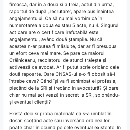
firească, dar în a doua și a treia, actul din urmă,
raportul de după „recrutare”, apare pus înaintea
angajamentului! Ca să nu mai vorbim că în
numerotarea a doua existau 5 acte, nu 4. Singurul
act care are o certificare irefutabilă este
angajamentul, având două ștampile. Nu că
acestea n-ar putea fi măsluite, dar ar fi presupus
un efort ceva mai mare. Se pare că maiorul
Crăiniceanu, racolatorul de atunci trăiește și
activează ca avocat. Ar fi putut scrie oricând cele
două rapoarte. Oare CNSAS-ul s-o fi obosit să-l
întrebe ceva? Când își va fi schimbat el profesia,
plecând de la SRI și trecând în avocatură? Și oare
chiar nu mai activează în secret la SRI, spionându-
și eventual clienții?
Există deci și proba materială că s-a umblat în
dosar, scoțând acte sau inversând ordinea lor,
poate chiar înlocuind pe cele eventual existente. În