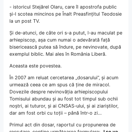
- istoricul Stejărel Olaru, care îl apostrofa public
și-l scotea mincinos pe Înalt Preasfințitul Teodosie
la un post TV.
Și de-atunci, de câte ori s-a putut, l-au maculat pe
arhiepiscop, așa cum numai o adevărată față
bisericească putea să îndure, pe nevinovate, după
exemplul biblic. Mai ales în România Liberă.
Aceasta este povestea.
În 2007 am reluat cercetarea „dosarului”, și acum
urmează ceea ce am spus că ține de miracol.
Dovezile despre nevinovăția arhiepiscopului
Tomisului abundau și au fost tot timpul sub ochii
noștri, ai tuturor, și ai CNSAS-ului, și ai ziariștilor,
dar am fost orbi cu toții – până într-o zi…
Primul act din dosar, raportul cu propunerea de
recrutare, conține următoarea formulare: „
I se va