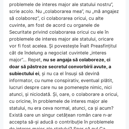
problemele de interes major ale statului nostru”,
scrie acolo. Nu „colaborarea mea”, nu „mă angajez
să colaborez”, ci colaborarea oricui, cu alte
cuvinte, am fost de acord cu organele de
Securitate privind colaborarea oricui cu ele în
problemele de interes major ale statului, oricare
vor fi fost acelea. Și povestește Înalt Preasfințitul
cât de îndelung a negociat cuvintele „interes
major”… Repet,
nu se angaja să colaboreze, ci
doar să păstreze secretul convorbirii avute, a
subiectului ei
, și nu ca el însuși să devină
informator, cu nume conspirativ, eventual plătit,
lucruri despre care nu se pomenește nimic, nici
atunci, și niciodată. Și, oare, o colaborare a oricui,
cu oricine, în problemele de interes major ale
statului, nu era ceva normal, atunci, ca și acum?
Există oare un singur cetățean român care n-ar
accepta să-și aducă o contribuție în problemele
de interes major ale statului? Sper că nu! Ca