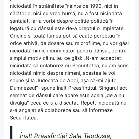
niciodată în străinătate înainte de 1990, nici în
călătorie, nici cu vreo bursă, nu a fost niciodată
șantajat, iar a vorbi despre poliție politică în
legătură cu dânsul este de-a dreptul o impietate.
Oricine și toată lumea pot să caute perpetuu în
orice arhivă, de dosare sau microfilme, nu vor găsi
niciodată nimic incriminator pentru dânsul, pentru
simplul motiv că nu au ce găsi: „N-am acceptat
niciodată să colaborez cu Securitatea, nu am scris
niciodată nimic despre nimeni, acestea le voi
spune și la Judecata de Apoi, așa să-mi ajute
Dumnezeu!”- spune Înalt Preasfințitul. Singurul act
semnat de dânsul care apare este acela „de a nu
divulga” ceea ce s-a discutat. Repet, niciodată nu
s-a angajat să colaboreze sau să informeze
Securitatea.
Înalt Preasfinției Sale Teodosie,