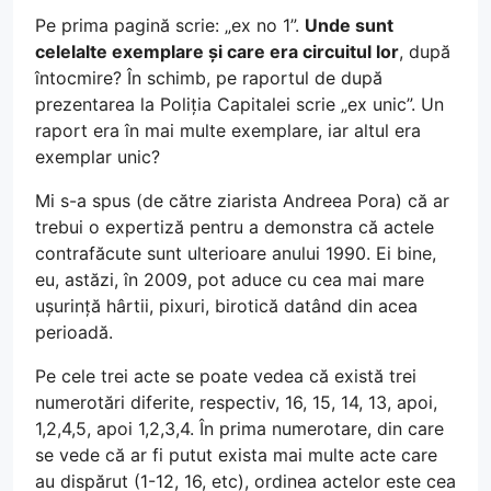
Pe prima pagină scrie: „ex no 1”.
Unde sunt
celelalte exemplare și care era circuitul lor
, după
întocmire? În schimb, pe raportul de după
prezentarea la Poliția Capitalei scrie „ex unic”. Un
raport era în mai multe exemplare, iar altul era
exemplar unic?
Mi s-a spus (de către ziarista Andreea Pora) că ar
trebui o expertiză pentru a demonstra că actele
contrafăcute sunt ulterioare anului 1990. Ei bine,
eu, astăzi, în 2009, pot aduce cu cea mai mare
ușurință hârtii, pixuri, birotică datând din acea
perioadă.
Pe cele trei acte se poate vedea că există trei
numerotări diferite, respectiv, 16, 15, 14, 13, apoi,
1,2,4,5, apoi 1,2,3,4. În prima numerotare, din care
se vede că ar fi putut exista mai multe acte care
au dispărut (1-12, 16, etc), ordinea actelor este cea