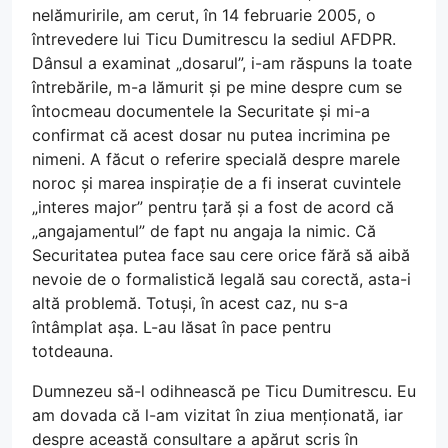
nelămuririle, am cerut, în 14 februarie 2005, o
întrevedere lui Ticu Dumitrescu la sediul AFDPR.
Dânsul a examinat „dosarul”, i-am răspuns la toate
întrebările, m-a lămurit și pe mine despre cum se
întocmeau documentele la Securitate și mi-a
confirmat că acest dosar nu putea incrimina pe
nimeni. A făcut o referire specială despre marele
noroc și marea inspirație de a fi inserat cuvintele
„interes major” pentru țară și a fost de acord că
„angajamentul” de fapt nu angaja la nimic. Că
Securitatea putea face sau cere orice fără să aibă
nevoie de o formalistică legală sau corectă, asta-i
altă problemă. Totuși, în acest caz, nu s-a
întâmplat așa. L-au lăsat în pace pentru
totdeauna.
Dumnezeu să-l odihnească pe Ticu Dumitrescu. Eu
am dovada că l-am vizitat în ziua menționată, iar
despre această consultare a apărut scris în