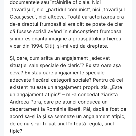
documentele sau întâlnirile oficiale. Nici
„tovarășul”, nici „partidul comunist”, nici „tovarășul
Ceaușescu”, nici altceva. Toată caracterizarea era
de-a dreptul frumoasă și era cât se poate de clar
că fusese scrisă având în subconștient frumoasa
și impresionanta imagine a proaspătului arhiereu
vicar din 1994. Citiți și-mi veți da dreptate.
Și, oare, cum arăta un angajament „adecvat
situației sale speciale de cleric”? Exista oare așa
ceva? Existau oare angajamente speciale
adecvate fiecărei categorii sociale? Pentru că cel
existent nu este un angajament propriu zis. „Este
un angajament atipic!” – mi-a concedat ziarista
Andreea Pora, care pe atunci conducea un
departament la România liberă. Păi, dacă a fost de
acord să-și ia și să semneze un angajament atipic,
de ce nu și-ar fi luat unul în toată regula, unul
tipic?