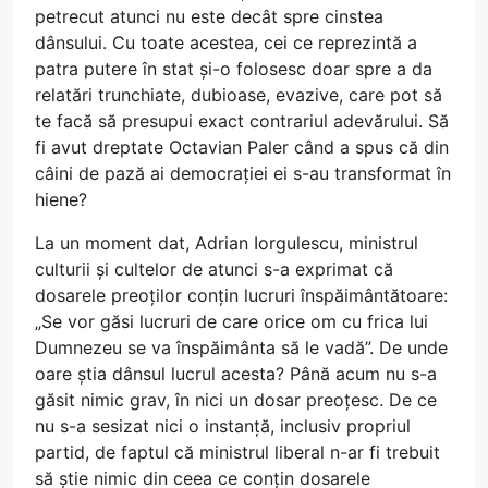
petrecut atunci nu este decât spre cinstea
dânsului. Cu toate acestea, cei ce reprezintă a
patra putere în stat și-o folosesc doar spre a da
relatări trunchiate, dubioase, evazive, care pot să
te facă să presupui exact contrariul adevărului. Să
fi avut dreptate Octavian Paler când a spus că din
câini de pază ai democrației ei s-au transformat în
hiene?
La un moment dat, Adrian Iorgulescu, ministrul
culturii și cultelor de atunci s-a exprimat că
dosarele preoților conțin lucruri înspăimântătoare:
„Se vor găsi lucruri de care orice om cu frica lui
Dumnezeu se va înspăimânta să le vadă”. De unde
oare știa dânsul lucrul acesta? Până acum nu s-a
găsit nimic grav, în nici un dosar preoțesc. De ce
nu s-a sesizat nici o instanță, inclusiv propriul
partid, de faptul că ministrul liberal n-ar fi trebuit
să știe nimic din ceea ce conțin dosarele