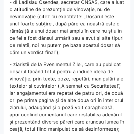
- dl Ladislau Csendes, secretar CNSAS, care a luat
o atitudine de prezumție de vinovăție, nu de
nevinovăție (citez cu exactitate: „Dosarul este
unul foarte subțirel, după părerea noastră este o
rămășiță a unui dosar mai amplu în care nu știu în
ce fel a fost dânsul urmărit sau a avut și alte tipuri
de relații, noi nu putem pe baza acestui dosar să
dăm un verdict final”);
- ziariștii de la Evenimentul Zilei, care au publicat
dosarul făcând totul pentru a induce ideea de
vinovăție, prin texte, poze, repetări, manipulări ale
textelor și cuvintelor („A semnat cu Securitatea!”,
iar angajamentul era repetat de patru ori, de două
ori pe prima pagină și de alte două ori în interiorul
ziarului, adăugând și o poză voit caraghioasă,
apoi ocolind comentariul care restabilea adevărul
și prezentând diverse păreri care aruncau lumea în
ceață, totul fiind manipulat ca să dezinformeze);