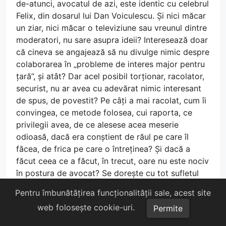
de-atunci, avocatul de azi, este identic cu celebrul
Felix, din dosarul lui Dan Voiculescu. Și nici măcar
un ziar, nici măcar o televiziune sau vreunul dintre
moderatori, nu sare asupra ideii? Interesează doar
că cineva se angajează să nu divulge nimic despre
colaborarea în „probleme de interes major pentru
țară”, și atât? Dar acel posibil torționar, racolator,
securist, nu ar avea cu adevărat nimic interesant
de spus, de povestit? Pe câți a mai racolat, cum îi
convingea, ce metode folosea, cui raporta, ce
privilegii avea, de ce alesese acea meserie
odioasă, dacă era conștient de răul pe care îl
făcea, de frica pe care o întreținea? Și dacă a
făcut ceea ce a făcut, în trecut, oare nu este nociv
în postura de avocat? Se dorește cu tot sufletul
depunerea demisiilor preoților, dar nu și ale
Pentru îmbunătățirea funcționalității sale, acest site
torționarilor? Câți nenorociți se vor fi ducând la
web folosește cookie-uri.
Permite
dânsul ca să-i apere, oare sunteți convinși că își
face cu cinste datoria?