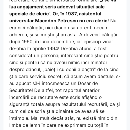
lua angajament scris adecvat situației sale
speciale de cleric
”.
Or, în 1987, asistentul
universitar Macedon Petrescu nu era cleric!
Nu
era nici călugăr, nici diacon sau preot, necum
arhiereu, și securiștii știau asta. A devenit călugăr
după 1990, în luna decembrie, iar episcop vicar
de‑abia în aprilie 1994! De‑abia atunci a fost
considerat un personaj interesant cine știe pentru
cine și pentru că nu aveau nimic incriminator
despre dânsul, „băieții cu ochii albaștri” de la cine
știe care serviciu secret, că acum avem destule, s-
au apucat să‑i întocmească un Dosar de
Securitate! De altfel, tot raportul anterior
încercării de recrutare este scris afișând o
siguranță totală asupra rezultatului recrutării, ca și
cum cel ce scria știa dinainte ce avea să se
întâmple. Mai mult decât atât, nu există nimic din
limba de lemn în care ne exprimam cu toții în