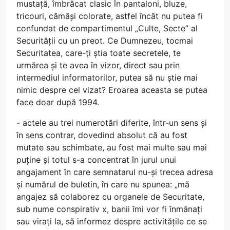
mustață, îmbrăcat clasic în pantaloni, bluze,
tricouri, cămăși colorate, astfel încât nu putea fi
confundat de compartimentul „Culte, Secte” al
Securității cu un preot. Ce Dumnezeu, tocmai
Securitatea, care-ți știa toate secretele, te
urmărea și te avea în vizor, direct sau prin
intermediul informatorilor, putea să nu știe mai
nimic despre cel vizat? Eroarea aceasta se putea
face doar după 1994.
- actele au trei numerotări diferite, într‑un sens și
în sens contrar, dovedind absolut că au fost
mutate sau schimbate, au fost mai multe sau mai
puține și totul s-a concentrat în jurul unui
angajament în care semnatarul nu-și trecea adresa
și numărul de buletin, în care nu spunea: „mă
angajez să colaborez cu organele de Securitate,
sub nume conspirativ x, banii îmi vor fi înmânați
sau virați la, să informez despre activitățile ce se