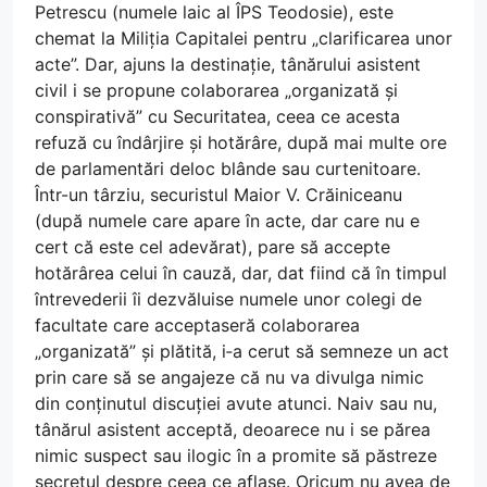
Petrescu (numele laic al ÎPS Teodosie), este
chemat la Miliția Capitalei pentru „clarificarea unor
acte”. Dar, ajuns la destinație, tânărului asistent
civil i se propune colaborarea „organizată și
conspirativă” cu Securitatea, ceea ce acesta
refuză cu îndârjire și hotărâre, după mai multe ore
de parlamentări deloc blânde sau curtenitoare.
Într-un târziu, securistul Maior V. Crăiniceanu
(după numele care apare în acte, dar care nu e
cert că este cel adevărat), pare să accepte
hotărârea celui în cauză, dar, dat fiind că în timpul
întrevederii îi dezvăluise numele unor colegi de
facultate care acceptaseră colaborarea
„organizată” și plătită, i‑a cerut să semneze un act
prin care să se angajeze că nu va divulga nimic
din conținutul discuției avute atunci. Naiv sau nu,
tânărul asistent acceptă, deoarece nu i se părea
nimic suspect sau ilogic în a promite să păstreze
secretul despre ceea ce aflase. Oricum nu avea de