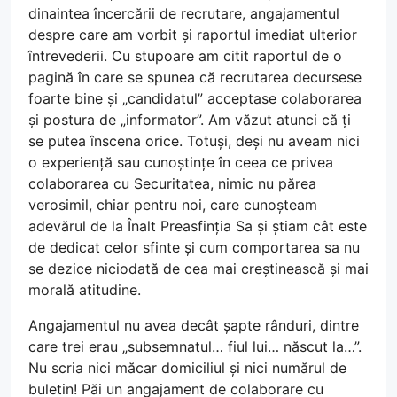
dinaintea încercării de recrutare, angajamentul
despre care am vorbit și raportul imediat ulterior
întrevederii. Cu stupoare am citit raportul de o
pagină în care se spunea că recrutarea decursese
foarte bine și „candidatul” acceptase colaborarea
și postura de „informator”. Am văzut atunci că ți
se putea înscena orice. Totuși, deși nu aveam nici
o experiență sau cunoștințe în ceea ce privea
colaborarea cu Securitatea, nimic nu părea
verosimil, chiar pentru noi, care cunoșteam
adevărul de la Înalt Preasfinția Sa și știam cât este
de dedicat celor sfinte și cum comportarea sa nu
se dezice niciodată de cea mai creștinească și mai
morală atitudine.
Angajamentul nu avea decât șapte rânduri, dintre
care trei erau „subsemnatul… fiul lui… născut la…”.
Nu scria nici măcar domiciliul și nici numărul de
buletin! Păi un angajament de colaborare cu