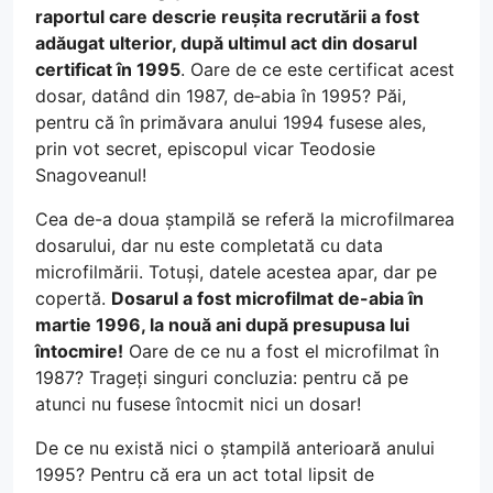
raportul care descrie reușita recrutării a fost
adăugat ulterior, după ultimul act din dosarul
certificat în 1995
. Oare de ce este certificat acest
dosar, datând din 1987, de‑abia în 1995? Păi,
pentru că în primăvara anului 1994 fusese ales,
prin vot secret, episcopul vicar Teodosie
Snagoveanul!
Cea de-a doua ștampilă se referă la microfilmarea
dosarului, dar nu este completată cu data
microfilmării. Totuși, datele acestea apar, dar pe
copertă.
Dosarul a fost microfilmat de-abia în
martie 1996, la nouă ani după presupusa lui
întocmire!
Oare de ce nu a fost el microfilmat în
1987? Trageți singuri concluzia: pentru că pe
atunci nu fusese întocmit nici un dosar!
De ce nu există nici o ștampilă anterioară anului
1995? Pentru că era un act total lipsit de