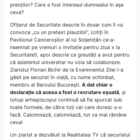
preoților? Care a fost interesul dumnealui în așa
ceva?
Ofițerul de Securitate descrie în dosar cum îl va
convoca „cu un pretext plauzibil”, (citiți în
Pavilionul Canceroșilor al lui Soljenițân ce‑a-
nsemnat pe vremuri o invitație pentru ziua x la
Securitate!), apoi descrie ce greutăți a avut pentru
că asistentul universitar nu voia să colaboreze.
Ziaristul Florian Bichir de la Evenimentul Zilei l-a
găsit pe securist în viață, cu nume schimbat,
membru al Baroului București.
A dat chiar o
declarație că aceea a fost o recrutare eșuată
, și
totuși arhiepiscopul continuă să fie spurcat sub
toate formele, de către toți cei care doresc s-o
facă. Calomniază, calomniază, tot va mai rămâne
ceva!
Un ziarist a dezvăluit la Realitatea TV că securistul