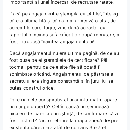
importanță al unei încercări de recrutare ratate!
Dacă pe angajament e ștampila cu „4 file”, înțeleg
că era ultima filă și că nu mai urmează o alta, de-
aceea fila care, logic, vine după aceasta, cu
raportul mincinos și falsificat de după recrutare, a
fost introdusă înaintea angajamentului!
Dacă angajamentul nu era ultima pagină, de ce au
fost puse pe el ștampilele de certificare? Păi
tocmai, pentru ca celelalte file să poată fi
schimbate oricând. Angajamentul de păstrare a
secretului era singura constantă și în jurul lui se
putea construi orice.
Oare numele conspirativ al unui informator apare
numai pe copertă? Cel în cauză nu semnează
nicăieri de luare la cunoștință, de confirmare că a
fost instruit? Nici o referire la mapa anexă despre
existența căreia era atât de convins Stejărel