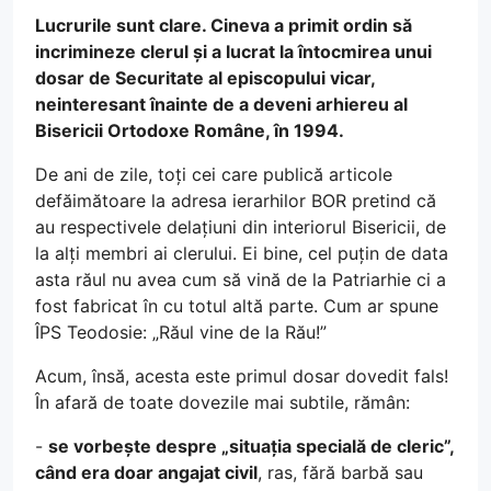
Lucrurile sunt clare. Cineva a primit ordin să
incrimineze clerul și a lucrat la întocmirea unui
dosar de Securitate al episcopului vicar,
neinteresant înainte de a deveni arhiereu al
Bisericii Ortodoxe Române, în 1994.
De ani de zile, toți cei care publică articole
defăimătoare la adresa ierarhilor BOR pretind că
au respectivele delațiuni din interiorul Bisericii, de
la alți membri ai clerului. Ei bine, cel puțin de data
asta răul nu avea cum să vină de la Patriarhie ci a
fost fabricat în cu totul altă parte. Cum ar spune
ÎPS Teodosie: „Răul vine de la Rău!”
Acum, însă, acesta este primul dosar dovedit fals!
În afară de toate dovezile mai subtile, rămân:
-
se vorbește despre „situația specială de cleric”,
când era doar angajat civil
, ras, fără barbă sau