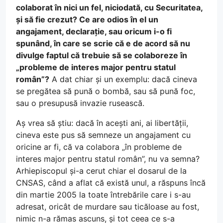
colaborat în nici un fel, niciodată, cu Securitatea,
și să fie crezut? Ce are odios în el un
angajament, declarație, sau oricum i-o fi
spunând, în care se scrie că e de acord să nu
divulge faptul că trebuie să se colaboreze în
„probleme de interes major pentru statul
român”?
A dat chiar și un exemplu: dacă cineva
se pregătea să pună o bombă, sau să pună foc,
sau o presupusă invazie rusească.
Aș vrea să știu: dacă în acești ani, ai libertății,
cineva este pus să semneze un angajament cu
oricine ar fi, că va colabora „în probleme de
interes major pentru statul român”, nu va semna?
Arhiepiscopul și-a cerut chiar el dosarul de la
CNSAS, când a aflat că există unul, a răspuns încă
din martie 2005 la toate întrebările care i s-au
adresat, oricât de murdare sau ticăloase au fost,
nimic n-a rămas ascuns, și tot ceea ce s-a