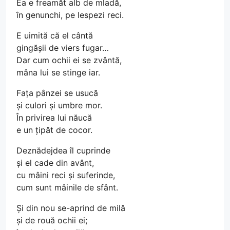
Ea e freamăt alb de mladă,
în genunchi, pe lespezi reci.
E uimită că el cântă
gingășii de viers fugar…
Dar cum ochii ei se zvântă,
mâna lui se stinge iar.
Fața pânzei se usucă
și culori și umbre mor.
În privirea lui năucă
e un țipăt de cocor.
Deznădejdea îl cuprinde
și el cade din avânt,
cu mâini reci și suferinde,
cum sunt mâinile de sfânt.
Și din nou se-aprind de milă
și de rouă ochii ei;