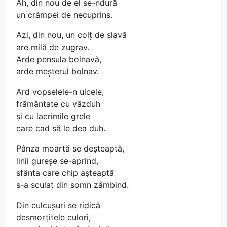
Ah, din nou de el se-ndură
un crâmpei de necuprins.
Azi, din nou, un colț de slavă
are milă de zugrav.
Arde pensula bolnavă,
arde meșterul bolnav.
Ard vopselele-n ulcele,
frământate cu văzduh
și cu lacrimile grele
care cad să le dea duh.
Pânza moartă se deșteaptă,
linii gureșe se-aprind,
sfânta care chip așteaptă
s-a sculat din somn zâmbind.
Din culcușuri se ridică
desmorțitele culori,