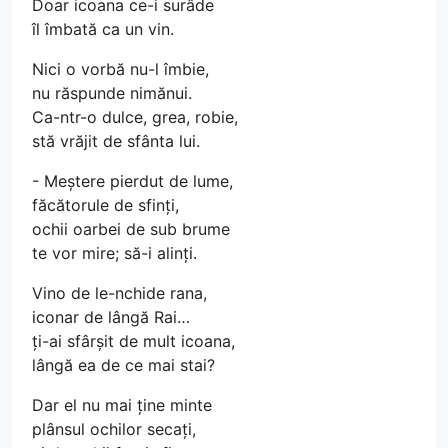
Doar icoana ce-i surâde
îl îmbată ca un vin.
Nici o vorbă nu-l îmbie,
nu răspunde nimănui.
Ca-ntr-o dulce, grea, robie,
stă vrăjit de sfânta lui.
- Meștere pierdut de lume,
făcătorule de sfinți,
ochii oarbei de sub brume
te vor mire; să-i alinți.
Vino de le-nchide rana,
iconar de lângă Rai…
ți-ai sfârșit de mult icoana,
lângă ea de ce mai stai?
Dar el nu mai ține minte
plânsul ochilor secați,