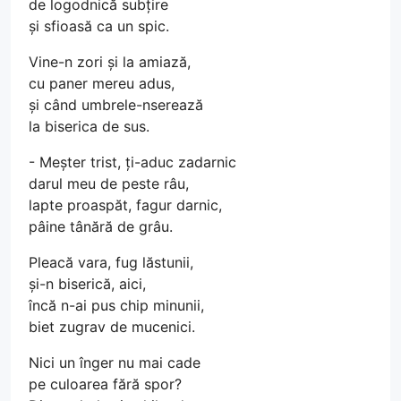
de logodnică subțire
și sfioasă ca un spic.
Vine-n zori și la amiază,
cu paner mereu adus,
și când umbrele-nserează
la biserica de sus.
- Meșter trist, ți-aduc zadarnic
darul meu de peste râu,
lapte proaspăt, fagur darnic,
pâine tânără de grâu.
Pleacă vara, fug lăstunii,
și-n biserică, aici,
încă n-ai pus chip minunii,
biet zugrav de mucenici.
Nici un înger nu mai cade
pe culoarea fără spor?