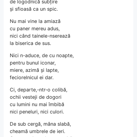
de logodnică subțire
și sfioasă ca un spic.
Nu mai vine la amiază
cu paner mereu adus,
nici când tainele-nserează
la biserica de sus.
Nici n-aduce, de cu noapte,
pentru bunul iconar,
miere, azimă și lapte,
feciorelnicul ei dar.
Ci, departe,-ntr-o colibă,
ochii vesteji de dogori
cu lumini nu mai îmbibă
nici peneluri, nici culori.
De sub cergă, mâna slabă,
cheamă umbrele de ieri.