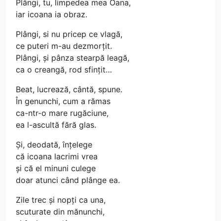
Plângi, tu, limpedea mea Oana,
iar icoana ia obraz.
Plângi, si nu pricep ce vlagă,
ce puteri m-au dezmorțit.
Plângi, și pânza stearpă leagă,
ca o creangă, rod sfințit…
Beat, lucrează, cântă, spune.
În genunchi, cum a rămas
ca-ntr-o mare rugăciune,
ea l-ascultă fără glas.
Și, deodată, înțelege
că icoana lacrimi vrea
și că el minuni culege
doar atunci când plânge ea.
Zile trec și nopți ca una,
scuturate din mănunchi,