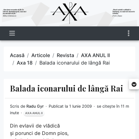
Acasă
Articole
Revista
AXA ANUL II
Axa 18
Balada iconarului de lângă Rai
Balada iconarului de lângă Rai
Scris de
Radu Gyr
Publicat la 1 Iunie 2009
se citește în 11 m
inute
AXA ANUL II
Din evlavii de vlădică
și porunci de Domn pios,