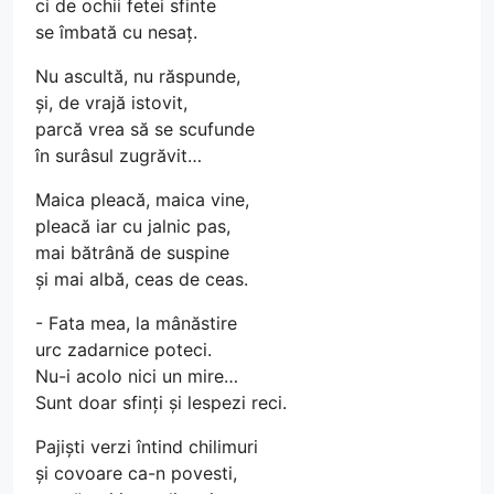
ci de ochii fetei sfinte
se îmbată cu nesaț.
Nu ascultă, nu răspunde,
și, de vrajă istovit,
parcă vrea să se scufunde
în surâsul zugrăvit…
Maica pleacă, maica vine,
pleacă iar cu jalnic pas,
mai bătrână de suspine
și mai albă, ceas de ceas.
- Fata mea, la mânăstire
urc zadarnice poteci.
Nu-i acolo nici un mire…
Sunt doar sfinți și lespezi reci.
Pajiști verzi întind chilimuri
și covoare ca-n povesti,