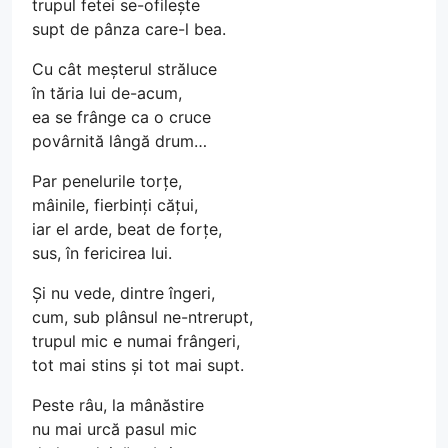
trupul fetei se-ofilește
supt de pânza care-l bea.
Cu cât meșterul străluce
în tăria lui de-acum,
ea se frânge ca o cruce
povârnită lângă drum…
Par penelurile torțe,
mâinile, fierbinți cățui,
iar el arde, beat de forțe,
sus, în fericirea lui.
Și nu vede, dintre îngeri,
cum, sub plânsul ne-ntrerupt,
trupul mic e numai frângeri,
tot mai stins și tot mai supt.
Peste râu, la mânăstire
nu mai urcă pasul mic