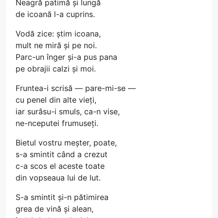
Neagră patimă și lungă
de icoană l-a cuprins.
Vodă zice: știm icoana,
mult ne miră și pe noi.
Parc-un înger și-a pus pana
pe obrajii calzi și moi.
Fruntea-i scrisă — pare-mi-se —
cu penel din alte vieți,
iar surâsu-i smuls, ca-n vise,
ne-nceputei frumuseți.
Bietul vostru meșter, poate,
s-a smintit când a crezut
c-a scos el aceste toate
din vopseaua lui de lut.
S-a smintit și-n pătimirea
grea de vină și alean,