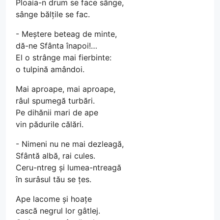
Ploaia-n drum se face sânge,
sânge bălțile se fac.
- Meștere beteag de minte,
dă-ne Sfânta înapoi!…
El o strânge mai fierbinte:
o tulpină amândoi.
Mai aproape, mai aproape,
râul spumegă turbări.
Pe dihănii mari de ape
vin pădurile călări.
- Nimeni nu ne mai dezleagă,
Sfântă albă, rai cules.
Ceru-ntreg și lumea-ntreagă
în surâsul tău se țes.
Ape lacome și hoațe
cască negrul lor gâtlej.