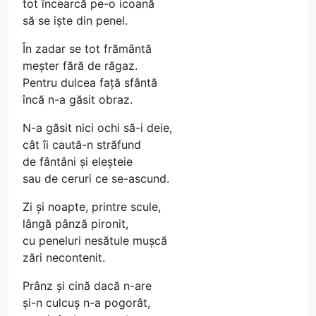
tot încearcă pe-o icoană
să se iște din penel.
În zadar se tot frământă
meșter fără de răgaz.
Pentru dulcea față sfântă
încă n-a găsit obraz.
N-a găsit nici ochi să-i deie,
cât îi caută-n străfund
de fântâni și eleșteie
sau de ceruri ce se-ascund.
Zi și noapte, printre scule,
lângă pânză pironit,
cu peneluri nesătule mușcă
zări necontenit.
Prânz și cină dacă n-are
și-n culcuș n-a pogorât,