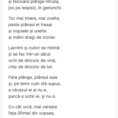
și fecioara plânge-ntruna,
jos pe lespezi, în genunchi.
Tot mai tinere, mai zvelte,
peste plânsul ei tresar
și vopsele și unelte
și mâini dragi de iconar.
Lacrimi și culori se-mbină
și se fac într-un sărut
ochi de dincolo de vină,
chip de dincolo de lut.
Fata plânge, plânsul suie
și, pe lemn cum stă supus,
e obrazul ei și nu e,
parcă-s ochii ei, și nu-s.
Cu cât urcă, mai cerește
fața Sfintei din vopsea,