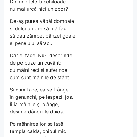
Din uneltele-ți schiloade
nu mai urcă nici un zbor?
De-aș putea văpăi domoale
și dulci umbre să mă fac,
să dau zâmbet pânzei goale
și penelului sărac…
Dar el tace. Nu-i desprinde
de pe buze un cuvânt;
cu mâini reci și suferinde,
cum sunt mâinile de sfânt.
Și cum tace, ea se frânge,
în genunchi, pe lespezi, jos.
Îi ia mâinile și plânge,
desmierdându-le duios.
Pe mâhnirea lor se lasă
tâmpla caldă, chipul mic