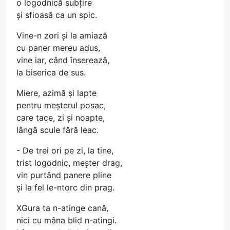
o logodnică subțire
și sfioasă ca un spic.
Vine-n zori și la amiază
cu paner mereu adus,
vine iar, când înserează,
la biserica de sus.
Miere, azimă și lapte
pentru meșterul posac,
care tace, zi și noapte,
lângă scule fără leac.
- De trei ori pe zi, la tine,
trist logodnic, meșter drag,
vin purtând panere pline
și la fel le-ntorc din prag.
XGura ta n-atinge cană,
nici cu mâna blid n-atingi.