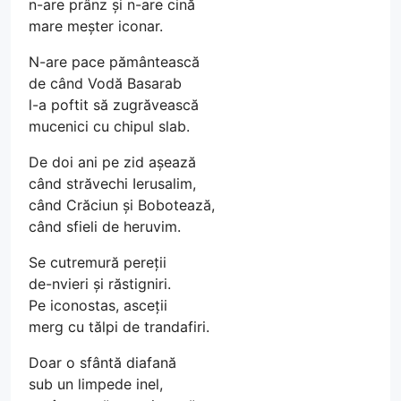
n-are prânz și n-are cină
mare meșter iconar.
N-are pace pământească
de când Vodă Basarab
l-a poftit să zugrăvească
mucenici cu chipul slab.
De doi ani pe zid așează
când străvechi Ierusalim,
când Crăciun și Bobotează,
când sfieli de heruvim.
Se cutremură pereții
de-nvieri și răstigniri.
Pe iconostas, asceții
merg cu tălpi de trandafiri.
Doar o sfântă diafană
sub un limpede inel,