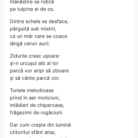
mânăstire se ridică
pe tulpina ei de os.
Dintre schele se desface,
pârguită sub mistrii,
ca un măr care se coace
lângă ceruri aurii.
Zidurile cresc ușoare:
și-n urcușul alb al lor
parcă vor aripi să zboare
și să cânte parcă vor.
Turlele melodioase
prind în aer moliciuni,
mlădieri de chiparoase,
frăgezimi de rugăciuni.
Dar cum crește din lumină
ctitoritul sfânt altar,