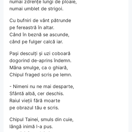
numai zdrențe lungi de ploaie,
numai umblet de strigoi.
Cu bufniri de vânt pătrunde
pe fereastră în altar.
Când în beznă se ascunde,
când pe fulger calcă iar.
Pași desculți și uzi coboară
dogorind de-aprins îndemn.
Mâna smulge, ca o ghiară,
Chipul fraged scris pe lemn.
- Nimeni nu ne mai desparte,
Sfântă albă, cer deschis.
Raiul vieții fără moarte
pe obrazul tău e scris.
Chipul Tainei, smuls din cuie,
lângă inimă l-a pus.