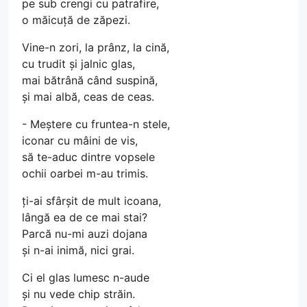
pe sub crengi cu patrafire,
o măicuță de zăpezi.
Vine-n zori, la prânz, la cină,
cu trudit și jalnic glas,
mai bătrână când suspină,
și mai albă, ceas de ceas.
- Meștere cu fruntea-n stele,
iconar cu mâini de vis,
să te-aduc dintre vopsele
ochii oarbei m-au trimis.
ți-ai sfârșit de mult icoana,
lângă ea de ce mai stai?
Parcă nu-mi auzi dojana
și n-ai inimă, nici grai.
Ci el glas lumesc n-aude
și nu vede chip străin.