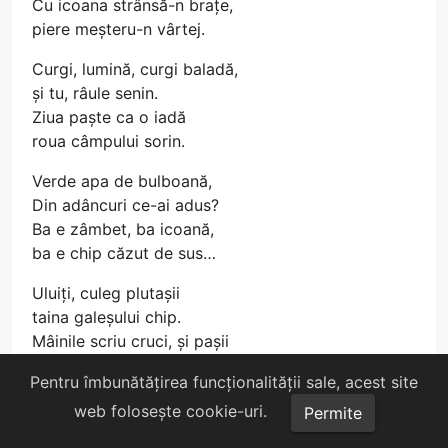
Cu icoana strânsă-n brațe,
piere meșteru-n vârtej.
Curgi, lumină, curgi baladă,
și tu, râule senin.
Ziua paște ca o iadă
roua câmpului sorin.
Verde apa de bulboană,
Din adâncuri ce-ai adus?
Ba e zâmbet, ba icoană,
ba e chip căzut de sus…
Uluiți, culeg plutașii
taina galeșului chip.
Mâinile scriu cruci, și pașii
îngenunche pe nisip.
Pentru îmbunătățirea funcționalității sale, acest site
De surâsul blândei fețe
web folosește cookie-uri.
Permite
nu se satură cât vor,