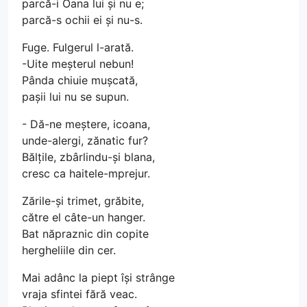
parcă-i Oana lui și nu e;
parcă-s ochii ei și nu-s.
Fuge. Fulgerul l-arată.
-Uite meșterul nebun!
Pânda chiuie mușcată,
pașii lui nu se supun.
- Dă-ne meștere, icoana,
unde-alergi, zănatic fur?
Bălțile, zbârlindu-și blana,
cresc ca haitele-mprejur.
Zările-și trimet, grăbite,
către el câte-un hanger.
Bat năpraznic din copite
hergheliile din cer.
Mai adânc la piept își strânge
vraja sfintei fără veac.