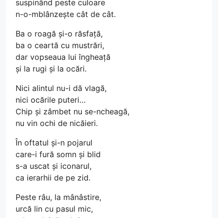
suspinând peste culoare
n-o-mblânzește cât de cât.
Ba o roagă și-o răsfață,
ba o ceartă cu mustrări,
dar vopseaua lui îngheață
și la rugi și la ocări.
Nici alintul nu-i dă vlagă,
nici ocările puteri…
Chip și zâmbet nu se-ncheagă,
nu vin ochi de nicăieri.
În oftatul și-n pojarul
care-i fură somn și blid
s-a uscat și iconarul,
ca ierarhii de pe zid.
Peste râu, la mânâstire,
urcă lin cu pasul mic,