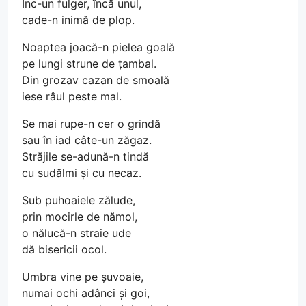
Înc-un fulger, încă unul,
cade-n inimă de plop.
Noaptea joacă-n pielea goală
pe lungi strune de țambal.
Din grozav cazan de smoală
iese râul peste mal.
Se mai rupe-n cer o grindă
sau în iad câte-un zăgaz.
Străjile se-adună-n tindă
cu sudălmi și cu necaz.
Sub puhoaiele zălude,
prin mocirle de nămol,
o nălucă-n straie ude
dă bisericii ocol.
Umbra vine pe șuvoaie,
numai ochi adânci și goi,