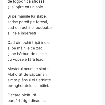
de logodnică sfioasă
și subțire ca un spic.
Și pe mâinile lui slabe,
scrise parcă pe ferești,
cad din ochii ei podoabe
și inele îngerești
Cad din ochii triști inele
și pe mâinile ce zac,
și pe hârburi de ulcele
cu vopsele fără leac…
Meșterul acum le simte.
Mohorât de săptămâni,
simte plânsul ei fierbinte
pe-nghețatele lui mâini.
Fiecare picătură
parcă-l frige dinadins.