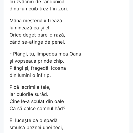
cu zvâcniri de rândunică
dintr-un cuib trezit în zori.
Mâna meșterului trează
luminează ca și el.
Orice deget pare-o rază,
când se-atinge de penel.
- Plângi, tu, limpedea mea Oana
și vopseaua prinde chip.
Plângi și, fragedă, icoana
din lumini o înfirip.
Pică lacrimile tale,
iar culorile surâd.
Cine le-a sculat din oale
Ca să calce somnul hâd?
El lucește ca o spadă
smulsă beznei unei teci,