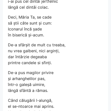
i-ai pus cel dintâi jertfelnic
lângă cel dintâi colac.
Deci, Măria Ta, se cade
să știi câte sunt și cum:
Iconarul încă șade
în biserică și-acum.
De-a sfârșit de mult cu treaba,
nu vrea galbeni, nici arginți,
dar întârzie degeaba
printre candele si sfinți.
De-a pus magilor privire
și arhanghelilor pas,
într-o galeșă uimire,
lângă sfântă a rămas.
Când călugării l-alungă,
el se-ntoarce mai aprins.