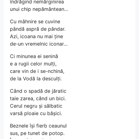
îndrăgind nemărginirea
unui chip nepământean…
Cu mâhnire se cuvine
pândă aspră de pândar.
Azi, icoana nu mai ține
de-un vremelnic iconar…
Ci minunea ei senină
e a rugii celor mulți,
care vin de i se-nchină,
de la Vodă la desculți.
Când o spadă de jăratic
taie zarea, când un bici.
Cerul negru și sălbatic
varsă ploaie cu bășici.
Beznele își fierb ceaunul
sus, pe tunet de potop.