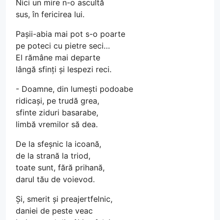
Nici un mire n-o ascultă
sus, în fericirea lui.
Pașii-abia mai pot s-o poarte
pe poteci cu pietre seci…
El rămâne mai departe
lângă sfinți și lespezi reci.
- Doamne, din lumești podoabe
ridicași, pe trudă grea,
sfinte ziduri basarabe,
limbă vremilor să dea.
De la sfeșnic la icoană,
de la strană la triod,
toate sunt, fără prihană,
darul tău de voievod.
Și, smerit și preajertfelnic,
daniei de peste veac