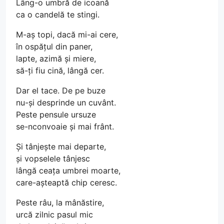
Lâng-o umbră de icoană
ca o candelă te stingi.
M-aș topi, dacă mi-ai cere,
în ospățul din paner,
lapte, azimă și miere,
să-ți fiu cină, lângă cer.
Dar el tace. De pe buze
nu-și desprinde un cuvânt.
Peste pensule ursuze
se-nconvoaie și mai frânt.
Și tânjește mai departe,
și vopselele tânjesc
lângă ceața umbrei moarte,
care-așteaptă chip ceresc.
Peste râu, la mânăstire,
urcă zilnic pasul mic