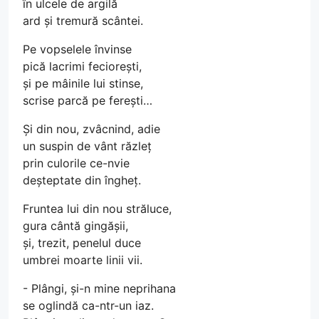
în ulcele de argilă
ard și tremură scântei.
Pe vopselele învinse
pică lacrimi feciorești,
și pe mâinile lui stinse,
scrise parcă pe ferești…
Și din nou, zvâcnind, adie
un suspin de vânt răzleț
prin culorile ce-nvie
deșteptate din îngheț.
Fruntea lui din nou străluce,
gura cântă gingășii,
și, trezit, penelul duce
umbrei moarte linii vii.
- Plângi, și-n mine neprihana
se oglindă ca-ntr-un iaz.