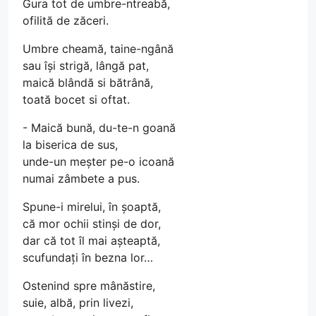
Gura tot de umbre-ntreabă,
ofilită de zăceri.
Umbre cheamă, taine-ngână
sau își strigă, lângă pat,
maică blândă si bătrână,
toată bocet si oftat.
- Maică bună, du-te-n goană
la biserica de sus,
unde-un meșter pe-o icoană
numai zâmbete a pus.
Spune-i mirelui, în șoaptă,
că mor ochii stinși de dor,
dar că tot îl mai așteaptă,
scufundați în bezna lor…
Ostenind spre mânăstire,
suie, albă, prin livezi,