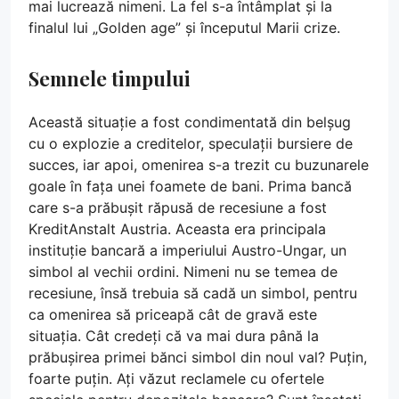
mai lucrează nimeni. La fel s-a întâmplat și la
finalul lui „Golden age” și începutul Marii crize.
Semnele timpului
Această situație a fost condimentată din belșug
cu o explozie a creditelor, speculații bursiere de
succes, iar apoi, omenirea s-a trezit cu buzunarele
goale în fața unei foamete de bani. Prima bancă
care s-a prăbușit răpusă de recesiune a fost
KreditAnstalt Austria. Aceasta era principala
instituție bancară a imperiului Austro-Ungar, un
simbol al vechii ordini. Nimeni nu se temea de
recesiune, însă trebuia să cadă un simbol, pentru
ca omenirea să priceapă cât de gravă este
situația. Cât credeți că va mai dura până la
prăbușirea primei bănci simbol din noul val? Puțin,
foarte puțin. Ați văzut reclamele cu ofertele