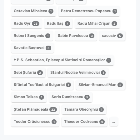
Octavian Mihalcea
Petru Demetrescu Popescu
1
1
Radu Gyr
Radu Ilaș
Radu Mihai Crișan
26
4
2
Robert Sungenis
Sabin Pavelescu
saccsiv
1
3
5
Savatie Baștovoi
3
† P.S. Sebastian, Episcopul Slatinei și Romanaților
1
Sebi Șufariu
Sfântul Nicolae Velimirovici
2
1
Sfântul Teofilact al Bulgariei
Silvian-Emanuel Man
1
5
Simon Telkes
Sorin Dumitrescu
1
5
Ștefan Plămădeală
Tamara Gheorghiu
22
1
Teodor Crăciunescu
Theodor Codreanu
…
1
9