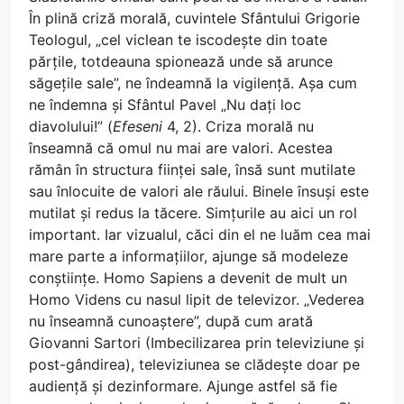
În plină criză morală, cuvintele Sfântului Grigorie
Teologul, „cel viclean te iscodește din toate
părțile, totdeauna spionează unde să arunce
săgețile sale”, ne îndeamnă la vigilență. Așa cum
ne îndemna și Sfântul Pavel „Nu dați loc
diavolului!” (
Efeseni
4, 2). Criza morală nu
înseamnă că omul nu mai are valori. Acestea
rămân în structura ființei sale, însă sunt mutilate
sau înlocuite de valori ale răului. Binele însuși este
mutilat și redus la tăcere. Simțurile au aici un rol
important. Iar vizualul, căci din el ne luăm cea mai
mare parte a informațiilor, ajunge să modeleze
conștiințe. Homo Sapiens a devenit de mult un
Homo Videns cu nasul lipit de televizor. „Vederea
nu înseamnă cunoaștere”, după cum arată
Giovanni Sartori (Imbecilizarea prin televiziune și
post-gândirea), televiziunea se clădește doar pe
audiență și dezinformare. Ajunge astfel să fie