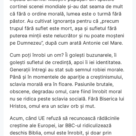
cortinei scenei mondiale și-au dat seama de mult
că fără o ordine morală, lumea este o turmă fără
păstor. Au cultivat ignoranța pentru că „precum
trupul fără suflet este mort, așa și sufletul fără
puterea minții este nelucrător și nu poate moșteni
pe Dumnezeu”, după cum arată Antonie cel Mare.
Cum poți înrobi un om? Îi golești buzunarele, îi
golești sufletul de credință, apoi îi iei identitatea.
Generații întregi au stat sub semnul robiei morale.
Până și în momentele de apariție a creștinismului,
sclavia morală era în floare. Pasiunile brutale,
obscene, degradau omul, care fiind înrobit moral
nu se ridica peste sclavia socială. Fără Biserica lui
Hristos, omul era un sclav orb și mut.
Acum, când UE refuză să recunoască rădăcinile
creștine ale Europei, iar BBC-ul ridiculizează
deschis Biblia, omul este înrobit, și doar prin