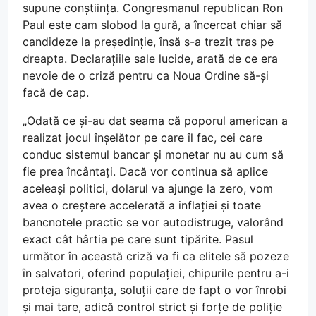
supune conștiința. Congresmanul republican Ron
Paul este cam slobod la gură, a încercat chiar să
candideze la președinție, însă s-a trezit tras pe
dreapta. Declarațiile sale lucide, arată de ce era
nevoie de o criză pentru ca Noua Ordine să-și
facă de cap.
„Odată ce și-au dat seama că poporul american a
realizat jocul înșelător pe care îl fac, cei care
conduc sistemul bancar și monetar nu au cum să
fie prea încântați. Dacă vor continua să aplice
aceleași politici, dolarul va ajunge la zero, vom
avea o creștere accelerată a inflației și toate
bancnotele practic se vor autodistruge, valorând
exact cât hârtia pe care sunt tipărite. Pasul
următor în această criză va fi ca elitele să pozeze
în salvatori, oferind populației, chipurile pentru a-i
proteja siguranța, soluții care de fapt o vor înrobi
și mai tare, adică control strict și forțe de poliție