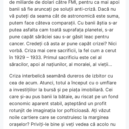
de miliarde de dolari către FMI, pentru ca mai apoi
banii să fie aruncați pe soluții anti-criză. Dacă nu
vă puteți da seama cât de astronomică este suma,
putem face câteva comparații. Cu banii ăștia s-ar
putea asfalta cam toată suprafața planetei, s-ar
pune capăt sărăciei sau s-ar găsit leac pentru
cancer. Credeți că asta ar pune capăt crizei? Nici
vorbă. Criza mai cere sacrificii, la fel cum a cerut
în 1929 – 1933. Primul sacrificiu este cel al
săracilor, apoi al națiunilor, al moralei, al vieții…
Criza interbelică seamănă dureros de izbitor cu
cea de acum. Atunci, totul a început cu o umflare
a investițiilor la bursă și pe piața imobiliară. Cei
care și-au pus banii la bătaie, au riscat pe un fond
economic aparent stabil, așteptând un profit
rotunjit de imaginația lor pofticioasă. Ați văzut
noile cartiere care se construiesc la marginea
orașelor? Priviți-le bine și veți vedea că acolo nu