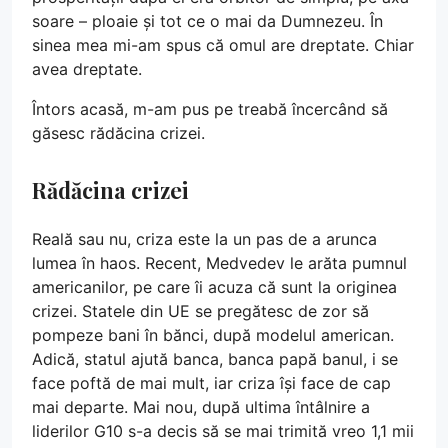
soare – ploaie și tot ce o mai da Dumnezeu. În
sinea mea mi-am spus că omul are dreptate. Chiar
avea dreptate.
Întors acasă, m-am pus pe treabă încercând să
găsesc rădăcina crizei.
Rădăcina crizei
Reală sau nu, criza este la un pas de a arunca
lumea în haos. Recent, Medvedev le arăta pumnul
americanilor, pe care îi acuza că sunt la originea
crizei. Statele din UE se pregătesc de zor să
pompeze bani în bănci, după modelul american.
Adică, statul ajută banca, banca papă banul, i se
face poftă de mai mult, iar criza își face de cap
mai departe. Mai nou, după ultima întâlnire a
liderilor G10 s-a decis să se mai trimită vreo 1,1 mii