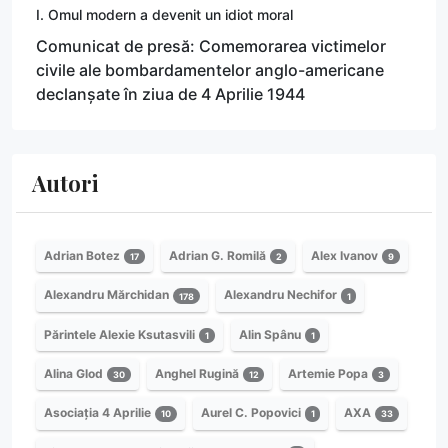
I. Omul modern a devenit un idiot moral
Comunicat de presă: Comemorarea victimelor
civile ale bombardamentelor anglo-americane
declanșate în ziua de 4 Aprilie 1944
Autori
Adrian Botez
Adrian G. Romilă
Alex Ivanov
17
2
9
Alexandru Mărchidan
Alexandru Nechifor
178
1
Părintele Alexie Ksutasvili
Alin Spânu
1
1
Alina Glod
Anghel Rugină
Artemie Popa
30
12
3
Asociația 4 Aprilie
Aurel C. Popovici
AXA
10
1
33