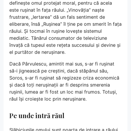
definește omul protejat moral, pentru că acela
este rușinat în fața răului. „Vinovăția” naște
frustrare, „Iertarea” dă un fals sentiment de
eliberare, însă „Rușinea” îl ține pe om smerit în fața
răului. Și tocmai în rușine lovește sistemul
mediatic. Tânărul consumator de televiziune
învață că tupeul este rețeta succesului și devine și
el purtător de nerușinare.
Dacă Pârvulescu, amintit mai sus, s-ar fi rușinat
să-i jignească pe creștini, dacă stăpânul său,
Soros, s-ar fi rușinat să regizeze criza economică
și dacă toți nerușinații ar fi desprins smerenia
rușinii, lumea ar fi fost un loc mai frumos. Totuși,
răul își croiește loc prin nerușinare.
Pe unde intră răul
Slăbiciunile omului sunt poarta de intrare a răului.