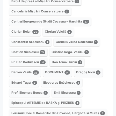
Biroul de presă al Mișcării Conservatoare
3
Cancelaria Mișcării Conservatoare
3
Centrul European de Studii Covasna – Harghita
37
Ciprian Bojan
Ciprian Voicilă
25
5
Constantin Ardeleanu
Corneliu Zelea Codreanu
1
1
Costion Nicolescu
Cristina Iorga-Vasiliu
15
3
Pr. Dan Bădulescu
Dan Toma Dulciu
16
2
Danion Vasile
DOCUMENT
Dragoș Nicu
26
14
5
Eduard Țugui
Eleodorus Enăchescu
8
1
Prof. Eleonora Becea
Emil Niculescu
1
1
Episcopul ARTEMIE de RASKA și PRIZREN
1
Forumul Civic al Românilor din Covasna, Harghita și Mureș
3