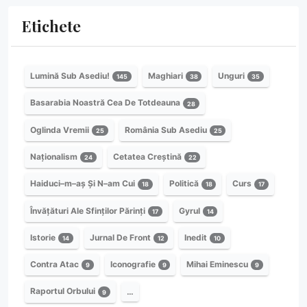
Etichete
Lumină Sub Asediu!
Maghiari
Unguri
145
38
35
Basarabia Noastră Cea De Totdeauna
28
Oglinda Vremii
România Sub Asediu
25
25
Naționalism
Cetatea Creștină
24
22
Haiduci–m–aș Și N–am Cui
Politică
Curs
18
18
17
Învățături Ale Sfinților Părinți
Gyrul
17
14
Istorie
Jurnal De Front
Inedit
14
12
10
Contra Atac
Iconografie
Mihai Eminescu
9
9
9
Raportul Orbului
…
9