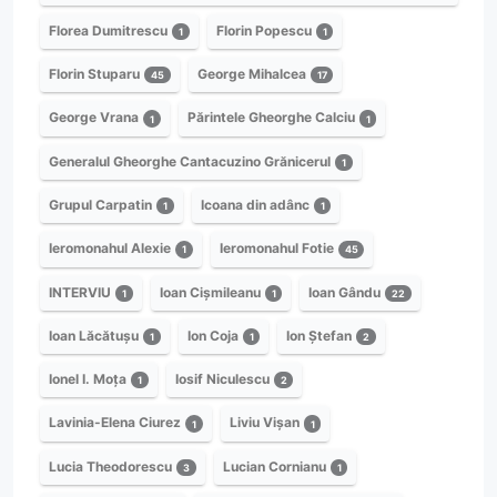
Florea Dumitrescu
Florin Popescu
1
1
Florin Stuparu
George Mihalcea
45
17
George Vrana
Părintele Gheorghe Calciu
1
1
Generalul Gheorghe Cantacuzino Grănicerul
1
Grupul Carpatin
Icoana din adânc
1
1
Ieromonahul Alexie
Ieromonahul Fotie
1
45
INTERVIU
Ioan Cișmileanu
Ioan Gându
1
1
22
Ioan Lăcătușu
Ion Coja
Ion Ștefan
1
1
2
Ionel I. Moța
Iosif Niculescu
1
2
Lavinia-Elena Ciurez
Liviu Vișan
1
1
Lucia Theodorescu
Lucian Cornianu
3
1