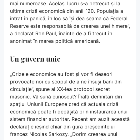
mai numeroase. Același lucru s-a petrecut și la
ultima criză economică din anii `20. Populația a
intrat în panică, în loc să își dea seama că Federal
Reserve este responsabilă de crearea unei himere”,
a declarat Ron Paul, înainte de a fi trecut în
anonimat în marea politică americană.
Un guvern unic
„Crizele economice au fost și vor fi deseori
provocate noi cu scopul de a ne însuși bani din
circulație”, spune al XX-lea protocol secret
masonic. Vă sună cunoscut? Înalți demnitari din
spațiul Uniunii Europene cred că actuala criză
economică poate fi depășită prin instaurarea unui
sistem financiar autoritar. Recent am auzit această
declarație ieșind chiar din gura președintelui
francez Nicolas Sarkozy. „Dorim crearea unui