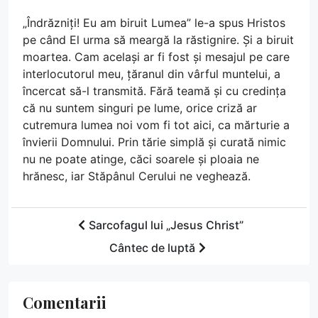
„Îndrăzniți! Eu am biruit Lumea” le-a spus Hristos
pe când El urma să meargă la răstignire. Și a biruit
moartea. Cam același ar fi fost și mesajul pe care
interlocutorul meu, țăranul din vârful muntelui, a
încercat să-l transmită. Fără teamă și cu credința
că nu suntem singuri pe lume, orice criză ar
cutremura lumea noi vom fi tot aici, ca mărturie a
învierii Domnului. Prin tărie simplă și curată nimic
nu ne poate atinge, căci soarele și ploaia ne
hrănesc, iar Stăpânul Cerului ne veghează.
Sarcofagul lui „Jesus Christ”
Cântec de luptă
Comentarii