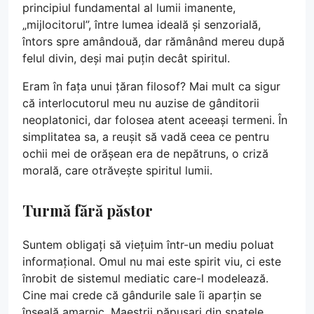
principiul fundamental al lumii imanente,
„mijlocitorul”, între lumea ideală și senzorială,
întors spre amândouă, dar rămânând mereu după
felul divin, deși mai puțin decât spiritul.
Eram în fața unui țăran filosof? Mai mult ca sigur
că interlocutorul meu nu auzise de gânditorii
neoplatonici, dar folosea atent aceeași termeni. În
simplitatea sa, a reușit să vadă ceea ce pentru
ochii mei de orășean era de nepătruns, o criză
morală, care otrăvește spiritul lumii.
Turmă fără păstor
Suntem obligați să viețuim într-un mediu poluat
informațional. Omul nu mai este spirit viu, ci este
înrobit de sistemul mediatic care-l modelează.
Cine mai crede că gândurile sale îi aparțin se
înșeală amarnic. Maeștrii păpușari din spatele