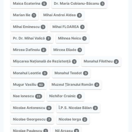
Maica Ecaterina
Dr. Maria Cobianu-Băcanu
5
1
Marian Ilie
Mihai Andrei Aldea
1
2
Mihai Eminescu
Mihai FLOAREA
1
1
Pr. Dr. Mihai Valică
Mihnea Neicu
7
1
Mircea Dafinoiu
Mircea Eliade
2
1
Mișcarea Națională de Rezistență
Monahul Filotheu
1
2
Monahul Leontie
Monahul Teodot
3
3
Mugur Vasiliu
Muzeul Țăranului Român
63
2
Nae Ionescu
Nichifor Crainic
23
2
Nicolae Antonescu
Î.P.S. Nicolae Bălan
3
2
Nicolae Georgescu
Nicolae Iorga
7
2
Nicolae Paulescu
Nil Arcașu
1
9