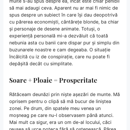
multe s-au spus despre ea, încât este chiar penibil
să mai adaugi ceva. Aparent nu ar mai fi nimic de
spus despre un subiect în care își dau deopotrivă
cu părerea economiști, cântărețe blonde, ba chiar
și personaje de desene animate. Totuși, o
experiență personală mi-a dezvăluit că toată
nebunia asta cu banii care dispar pur și simplu din
buzunarele noastre e cam degeaba. O situație
încâlcită cu iz de conspirație, care nu poate fi
depășită decât cu simplitate.
Soare + Ploaie = Prosperitate
Rătăceam deunăzi prin niște așezări de munte. Mă
oprisem pentru o clipă să mă bucur de liniștea
zonei. Pe drum, din spatele meu venea un
moșneag pe care nu-l observasem până atunci.
Mai mult ca sigur, era un om de-al locului, căci
reușea să urce poteca fără să ostenească. Părea