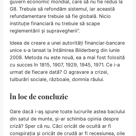
guvern economic mondial, care să nu fie redus la
G8. Trebuie să refondăm sistemul, iar această
refundamentare trebuie să fie globală. Nicio
instituție financiară nu trebuie să scape
reglementării și supravegherii”.
Ideea de creare a unei autorități financiar-bancare
unice s-a lansat la întâlnirea Bilderberg din iunie
2008. Metoda nu este nouă, ea a mai fost folosită
cu succes în 1815, 1907, 1929, 1945, 1971. Ce i-a
urmat de fiecare dată? O agravare a crizei,
tulburări sociale, războaie, domnia răului.
În loc de concluzie
Oare dacă i-aș spune toate lucrurile astea baciului
din satul de munte, și-ar schimba opinia despre
criză? Sper că nu. Căci oricât de ocultă ar fi
conspirația și oricât de crudă ar fi recesiunea, oile