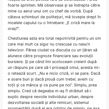
foarte sprinten. Mă observase și se îndrepta către
mine cu aerul unui om cu chef de vorbă. După
câteva schimburi de politețuri, mă lovește drept în
moalele capului cu o întrebare: „E criză mare la
oraș?”.
Chestiunea asta era total nepotrivită pentru un om
care mai mult ca sigur nu crescuse cu nasu’n
televizor. Părea ciudat ca discuția cu un țăran să
alunece către prognoze financiare sau evoluții
bursiere. Și pe când îmi scotoceam creierii după
un răspuns pe care să-l priceapă omul, acesta mi-
o retează scurt. „Nu e nicio criză, vi se pare. Dacă
e soare bun și dacă plouă cum trebe’, avem cu
toții și ce mânca și ce pune pe noi”. Simplu, prea
simplu. Cred că degeaba m-aș fi străduit să-i
explic despre nevoile individului urban, despre
dezvoltarea socială și alte nimicuri, sistemul
prosperității după el era orbitor de simplu, pe axa