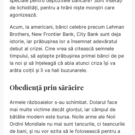
speciale pentru depozitele bancare? Sunt însetați
de lichidități, pentru a hrăni niște monștri care
agonizează.
Acum, la americani, bănci celebre precum Lehman
Brothers, New Frontier Bank, City Bank sunt deja
istorie, iar prăbușirea lor a însemnat adevăratul
debut al crizei. Cine vrea să citească semnele
timpului, să aștepte prăbușirea primei bănci de pe
la noi și să înțeleagă că abia atunci criza își va
arăta colții și îi va hali buzunarele.
Obediență prin sărăcire
Armele războaielor s-au schimbat. Dolarul face
mai multe victime decât glonțul, iar câmpul de
bătălie modern este bursa. Noile arme ale Noii
Ordini Mondiale nu mai sunt tancurile, ci teancurile
de bani, și nu vor ezita să le folosească pentru a