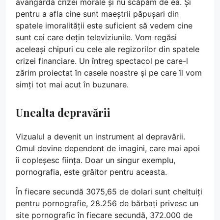
avangarda crizei morale și nu scăpăm de ea. Și
pentru a afla cine sunt maeștrii păpușari din
spatele imoralității este suficient să vedem cine
sunt cei care dețin televiziunile. Vom regăsi
aceleași chipuri cu cele ale regizorilor din spatele
crizei financiare. Un întreg spectacol pe care-l
zărim proiectat în casele noastre și pe care îl vom
simți tot mai acut în buzunare.
Unealta depravării
Vizualul a devenit un instrument al depravării.
Omul devine dependent de imagini, care mai apoi
îi copleșesc ființa. Doar un singur exemplu,
pornografia, este grăitor pentru aceasta.
În fiecare secundă 3075,65 de dolari sunt cheltuiți
pentru pornografie, 28.256 de bărbați privesc un
site pornografic în fiecare secundă, 372.000 de