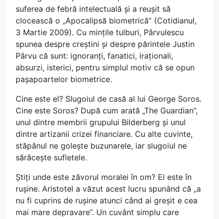
suferea de febră intelectuală și a reușit să
clocească o „Apocalipsă biometrică” (Cotidianul,
3 Martie 2009). Cu mințile tulburi, Pârvulescu
spunea despre creștini și despre părintele Justin
Pârvu că sunt: ignoranți, fanatici, iraționali,
absurzi, isterici, pentru simplul motiv că se opun
pașapoartelor biometrice.
Cine este el? Slugoiul de casă al lui George Soros.
Cine este Soros? După cum arată „The Guardian”,
unul dintre membrii grupului Bilderberg și unul
dintre artizanii crizei financiare. Cu alte cuvinte,
stăpânul ne golește buzunarele, iar slugoiul ne
sărăcește sufletele.
Știți unde este zăvorul moralei în om? El este în
rușine. Aristotel a văzut acest lucru spunând că „a
nu fi cuprins de rușine atunci când ai greșit e cea
mai mare depravare”. Un cuvânt simplu care