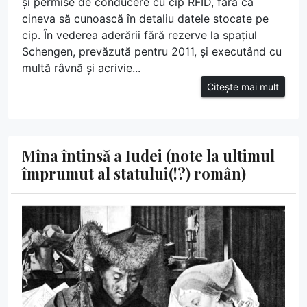
și permise de conducere cu cip RFID, fără ca
cineva să cunoască în detaliu datele stocate pe
cip. În vederea aderării fără rezerve la spațiul
Schengen, prevăzută pentru 2011, și executând cu
multă râvnă și acrivie...
Citește mai mult
Mîna întinsă a Iudei (note la ultimul
împrumut al statului(!?) român)