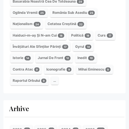
Basarabia Noastră Cea De Totdeauna
28
Oglinda Vremii
România Sub Asediu
25
25
Naționalism
Cetatea Creștină
24
22
Haiduci–m–aș Și N–am Cui
Politică
Curs
18
18
17
Învățături Ale Sfinților Părinți
Gyrul
17
14
Istorie
Jurnal De Front
Inedit
14
12
10
Contra Atac
Iconografie
Mihai Eminescu
9
9
9
Raportul Orbului
…
9
Arhive