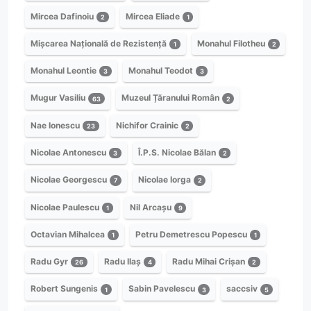
Mircea Dafinoiu
Mircea Eliade
2
1
Mișcarea Națională de Rezistență
Monahul Filotheu
1
2
Monahul Leontie
Monahul Teodot
3
3
Mugur Vasiliu
Muzeul Țăranului Român
63
2
Nae Ionescu
Nichifor Crainic
23
2
Nicolae Antonescu
Î.P.S. Nicolae Bălan
3
2
Nicolae Georgescu
Nicolae Iorga
7
2
Nicolae Paulescu
Nil Arcașu
1
9
Octavian Mihalcea
Petru Demetrescu Popescu
1
1
Radu Gyr
Radu Ilaș
Radu Mihai Crișan
26
4
2
Robert Sungenis
Sabin Pavelescu
saccsiv
1
3
5