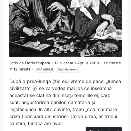
Scris de
Florin Stuparu
Publicat la 1 Aprilie 2009
se citește
în 12 minute
AXA ANUL II
Oglinda vremii
După o prea-lungă (zic eu) vreme de pace, „lumea
civilizată” (și se va vedea mai jos ce înseamnă
aceasta) se clatină din înseși temeliile ei, care
sunt: negustorirea banilor, cămătăria și
înșelăciunea. În alte cuvinte, trăim „cea mai mare
criză financiară din istorie”. Ce va urma, ar trebui
să știm, fiindcă am avut...