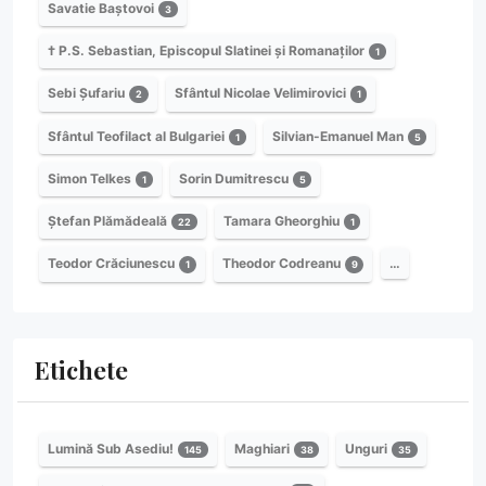
Savatie Baștovoi
3
† P.S. Sebastian, Episcopul Slatinei și Romanaților
1
Sebi Șufariu
Sfântul Nicolae Velimirovici
2
1
Sfântul Teofilact al Bulgariei
Silvian-Emanuel Man
1
5
Simon Telkes
Sorin Dumitrescu
1
5
Ștefan Plămădeală
Tamara Gheorghiu
22
1
Teodor Crăciunescu
Theodor Codreanu
…
1
9
Etichete
Lumină Sub Asediu!
Maghiari
Unguri
145
38
35