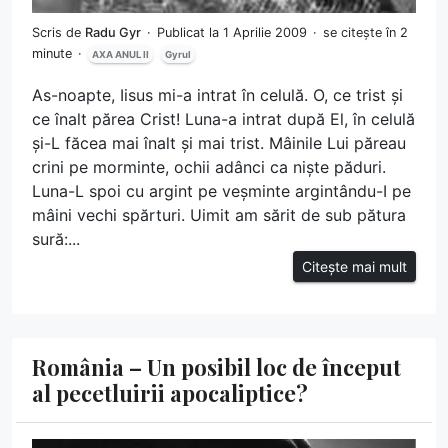
Scris de
Radu Gyr
Publicat la 1 Aprilie 2009
se citește în 2
minute
AXA ANUL II
Gyrul
As-noapte, Iisus mi-a intrat în celulă. O, ce trist și
ce înalt părea Crist! Luna-a intrat după El, în celulă
și-L făcea mai înalt și mai trist. Mâinile Lui păreau
crini pe morminte, ochii adânci ca niște păduri.
Luna-L spoi cu argint pe veșminte argintându-I pe
mâini vechi spărturi. Uimit am sărit de sub pătura
sură:...
Citește mai mult
România – Un posibil loc de început
al pecetluirii apocaliptice?