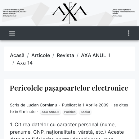
Acasă
Articole
Revista
AXA ANUL II
Axa 14
Pericolele pașapoartelor electronice
Scris de
Lucian Cornianu
Publicat la 1 Aprilie 2009
se citeș
te în 6 minute
AXA ANUL II
Politică
Social
1. Citirea datelor cu caracter personal (nume,
prenume, CNP, naționalitate, vârstă, etc.) Aceste