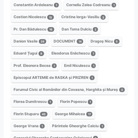
Constantin Ardeleanu
Corneliu Zelea Codreanu
1
1
Costion Nicolescu
Cristina Iorga-Vasiliu
15
3
Pr. Dan Bădulescu
Dan Toma Dulciu
16
2
Danion Vasile
DOCUMENT
Dragoș Nicu
26
14
5
Eduard Țugui
Eleodorus Enăchescu
8
1
Prof. Eleonora Becea
Emil Niculescu
1
1
Episcopul ARTEMIE de RASKA și PRIZREN
1
Forumul Civic al Românilor din Covasna, Harghita și Mureș
3
Florea Dumitrescu
Florin Popescu
1
1
Florin Stuparu
George Mihalcea
45
17
George Vrana
Părintele Gheorghe Calciu
1
1
Generalul Gheorghe Cantacuzino Grănicerul