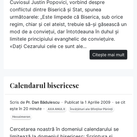
Cuviosul Justin Popovici, vorbind despre
conflictul dintre Biserică și Stat, spunea
următoarele: „Este limpede că Biserica, sub orice
regim, chiar și cel ateist, trebuie să-și găsească un
mod de a conviețui, dar întotdeauna în duhul și
limitele principiului evanghelic de conviețuire.
«Dați Cezarului cele ce sunt ale...
Citește mai mult
Calendarul bisericesc
Scris de
Pr. Dan Bădulescu
Publicat la 1 Aprilie 2009
se cit
ește în 20 minute
AXA ANUL II
Învățături ale Sfinților Părinți
Hexaimeron
Cercetarea noastră în domeniul calendarului se
limitează la domeniul bisericesc: Scriptura și