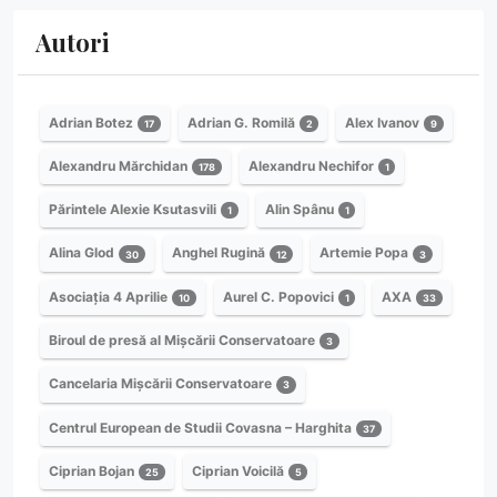
Autori
Adrian Botez
Adrian G. Romilă
Alex Ivanov
17
2
9
Alexandru Mărchidan
Alexandru Nechifor
178
1
Părintele Alexie Ksutasvili
Alin Spânu
1
1
Alina Glod
Anghel Rugină
Artemie Popa
30
12
3
Asociația 4 Aprilie
Aurel C. Popovici
AXA
10
1
33
Biroul de presă al Mișcării Conservatoare
3
Cancelaria Mișcării Conservatoare
3
Centrul European de Studii Covasna – Harghita
37
Ciprian Bojan
Ciprian Voicilă
25
5