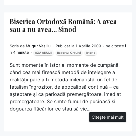
Biserica Ortodoxă Română: A avea
sau a nu avea… Sinod
Scris de
Mugur Vasiliu
Publicat la 1 Aprilie 2009
se citește î
n 4 minute
AXA ANUL II
Raportul Orbului
Istorie
Sunt momente în istorie, momente de cumpănă,
când cea mai firească metodă de înțelegere a
realității pare a fi metoda milenaristă; un fel de
fatalism îngrozitor, de apocalipsă continuă – ca
așteptare și ca perioadă premergătoare, imediat
premergătoare. Se simte fumul de pucioasă și
dogoarea flăcărilor ce stau să vie....
Citește mai mult