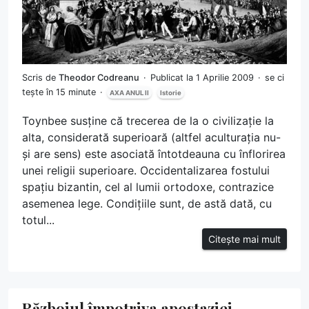
Scris de
Theodor Codreanu
Publicat la 1 Aprilie 2009
se ci
tește în 15 minute
AXA ANUL II
Istorie
Toynbee susține că trecerea de la o civilizație la
alta, considerată superioară (altfel aculturația nu-
și are sens) este asociată întotdeauna cu înflorirea
unei religii superioare. Occidentalizarea fostului
spațiu bizantin, cel al lumii ortodoxe, contrazice
asemenea lege. Condițiile sunt, de astă dată, cu
totul...
Citește mai mult
Războiul împotriva apostaziei