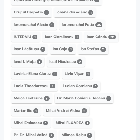
1
Grupul Carpatin
Icoana din adânc
1
1
Ieromonahul Alexie
Ieromonahul Fotie
1
45
INTERVIU
Ioan Cișmileanu
Ioan Gându
1
1
22
Ioan Lăcătușu
Ion Coja
Ion Ștefan
1
1
2
Ionel I. Moța
Iosif Niculescu
1
2
Lavinia-Elena Ciurez
Liviu Vișan
1
1
Lucia Theodorescu
Lucian Cornianu
3
1
Maica Ecaterina
Dr. Maria Cobianu-Băcanu
5
1
Marian Ilie
Mihai Andrei Aldea
1
2
Mihai Eminescu
Mihai FLOAREA
1
1
Pr. Dr. Mihai Valică
Mihnea Neicu
7
1