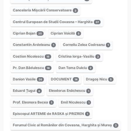
Cancelaria Mișcării Conservatoare
3
Centrul European de Studii Covasna – Harghita
37
Ciprian Bojan
Ciprian Voicilă
25
5
Constantin Ardeleanu
Corneliu Zelea Codreanu
1
1
Costion Nicolescu
Cristina Iorga-Vasiliu
15
3
Pr. Dan Bădulescu
Dan Toma Dulciu
16
2
Danion Vasile
DOCUMENT
Dragoș Nicu
26
14
5
Eduard Țugui
Eleodorus Enăchescu
8
1
Prof. Eleonora Becea
Emil Niculescu
1
1
Episcopul ARTEMIE de RASKA și PRIZREN
1
Forumul Civic al Românilor din Covasna, Harghita și Mureș
3