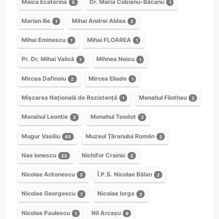
Maica Ecaterina
Dr. Maria Cobianu-Băcanu
5
1
Marian Ilie
Mihai Andrei Aldea
1
2
Mihai Eminescu
Mihai FLOAREA
1
1
Pr. Dr. Mihai Valică
Mihnea Neicu
7
1
Mircea Dafinoiu
Mircea Eliade
2
1
Mișcarea Națională de Rezistență
Monahul Filotheu
1
2
Monahul Leontie
Monahul Teodot
3
3
Mugur Vasiliu
Muzeul Țăranului Român
63
2
Nae Ionescu
Nichifor Crainic
23
2
Nicolae Antonescu
Î.P.S. Nicolae Bălan
3
2
Nicolae Georgescu
Nicolae Iorga
7
2
Nicolae Paulescu
Nil Arcașu
1
9