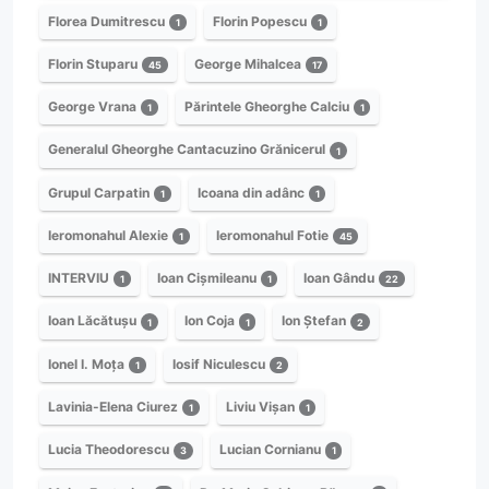
Florea Dumitrescu
Florin Popescu
1
1
Florin Stuparu
George Mihalcea
45
17
George Vrana
Părintele Gheorghe Calciu
1
1
Generalul Gheorghe Cantacuzino Grănicerul
1
Grupul Carpatin
Icoana din adânc
1
1
Ieromonahul Alexie
Ieromonahul Fotie
1
45
INTERVIU
Ioan Cișmileanu
Ioan Gându
1
1
22
Ioan Lăcătușu
Ion Coja
Ion Ștefan
1
1
2
Ionel I. Moța
Iosif Niculescu
1
2
Lavinia-Elena Ciurez
Liviu Vișan
1
1
Lucia Theodorescu
Lucian Cornianu
3
1