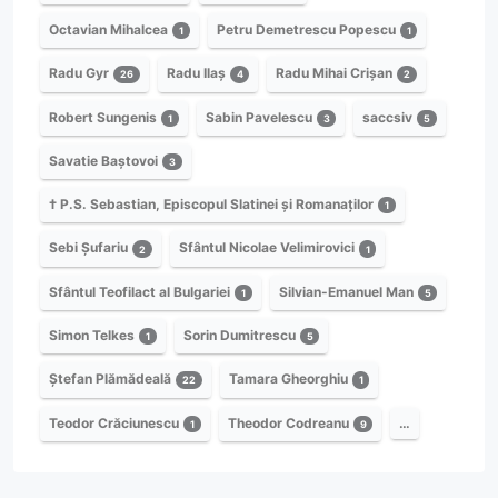
Octavian Mihalcea
Petru Demetrescu Popescu
1
1
Radu Gyr
Radu Ilaș
Radu Mihai Crișan
26
4
2
Robert Sungenis
Sabin Pavelescu
saccsiv
1
3
5
Savatie Baștovoi
3
† P.S. Sebastian, Episcopul Slatinei și Romanaților
1
Sebi Șufariu
Sfântul Nicolae Velimirovici
2
1
Sfântul Teofilact al Bulgariei
Silvian-Emanuel Man
1
5
Simon Telkes
Sorin Dumitrescu
1
5
Ștefan Plămădeală
Tamara Gheorghiu
22
1
Teodor Crăciunescu
Theodor Codreanu
…
1
9