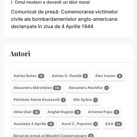
I. Omul modern a devenit un idiot moral
Comunicat de presă: Comemorarea victimelor
civile ale bombardamentelor anglo-americane
declanșate în ziua de 4 Aprilie 1944
Autori
Adrian Botez
Adrian G. Romilă
Alex Ivanov
17
2
9
Alexandru Mărchidan
Alexandru Nechifor
178
1
Părintele Alexie Ksutasvili
Alin Spânu
1
1
Alina Glod
Anghel Rugină
Artemie Popa
30
12
3
Asociația 4 Aprilie
Aurel C. Popovici
AXA
10
1
33
Biroul de presă al Mișcării Conservatoare
3