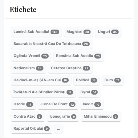
Etichete
Lumină Sub Asediu!
Maghiari
Unguri
145
38
35
Basarabia Noastră Cea De Totdeauna
28
Oglinda Vremii
România Sub Asediu
25
25
Naționalism
Cetatea Creștină
24
22
Haiduci–m–aș Și N–am Cui
Politică
Curs
18
18
17
Învățături Ale Sfinților Părinți
Gyrul
17
14
Istorie
Jurnal De Front
Inedit
14
12
10
Contra Atac
Iconografie
Mihai Eminescu
9
9
9
Raportul Orbului
…
9