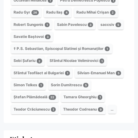
Octavian Mihalcea
Petru Demetrescu Popescu
1
1
Radu Gyr
Radu Ilaș
Radu Mihai Crișan
26
4
2
Robert Sungenis
Sabin Pavelescu
saccsiv
1
3
5
Savatie Baștovoi
3
† P.S. Sebastian, Episcopul Slatinei și Romanaților
1
Sebi Șufariu
Sfântul Nicolae Velimirovici
2
1
Sfântul Teofilact al Bulgariei
Silvian-Emanuel Man
1
5
Simon Telkes
Sorin Dumitrescu
1
5
Ștefan Plămădeală
Tamara Gheorghiu
22
1
Teodor Crăciunescu
Theodor Codreanu
…
1
9