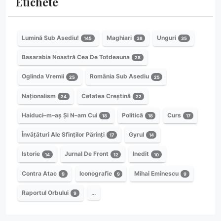
Etichete
Lumină Sub Asediu!
Maghiari
Unguri
145
38
35
Basarabia Noastră Cea De Totdeauna
28
Oglinda Vremii
România Sub Asediu
25
25
Naționalism
Cetatea Creștină
24
22
Haiduci–m–aș Și N–am Cui
Politică
Curs
18
18
17
Învățături Ale Sfinților Părinți
Gyrul
17
14
Istorie
Jurnal De Front
Inedit
14
12
10
Contra Atac
Iconografie
Mihai Eminescu
9
9
9
Raportul Orbului
…
9