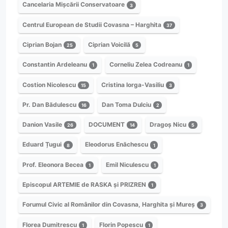
Cancelaria Mișcării Conservatoare
3
Centrul European de Studii Covasna – Harghita
37
Ciprian Bojan
Ciprian Voicilă
25
5
Constantin Ardeleanu
Corneliu Zelea Codreanu
1
1
Costion Nicolescu
Cristina Iorga-Vasiliu
15
3
Pr. Dan Bădulescu
Dan Toma Dulciu
16
2
Danion Vasile
DOCUMENT
Dragoș Nicu
26
14
5
Eduard Țugui
Eleodorus Enăchescu
8
1
Prof. Eleonora Becea
Emil Niculescu
1
1
Episcopul ARTEMIE de RASKA și PRIZREN
1
Forumul Civic al Românilor din Covasna, Harghita și Mureș
3
Florea Dumitrescu
Florin Popescu
1
1