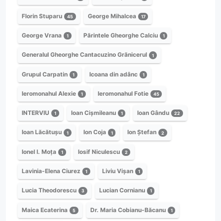
Florin Stuparu
George Mihalcea
45
17
George Vrana
Părintele Gheorghe Calciu
1
1
Generalul Gheorghe Cantacuzino Grănicerul
1
Grupul Carpatin
Icoana din adânc
1
1
Ieromonahul Alexie
Ieromonahul Fotie
1
45
INTERVIU
Ioan Cișmileanu
Ioan Gându
1
1
22
Ioan Lăcătușu
Ion Coja
Ion Ștefan
1
1
2
Ionel I. Moța
Iosif Niculescu
1
2
Lavinia-Elena Ciurez
Liviu Vișan
1
1
Lucia Theodorescu
Lucian Cornianu
3
1
Maica Ecaterina
Dr. Maria Cobianu-Băcanu
5
1