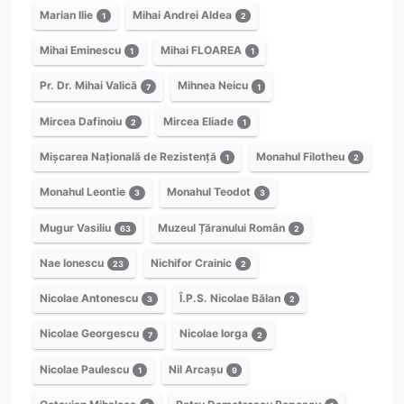
Marian Ilie
Mihai Andrei Aldea
1
2
Mihai Eminescu
Mihai FLOAREA
1
1
Pr. Dr. Mihai Valică
Mihnea Neicu
7
1
Mircea Dafinoiu
Mircea Eliade
2
1
Mișcarea Națională de Rezistență
Monahul Filotheu
1
2
Monahul Leontie
Monahul Teodot
3
3
Mugur Vasiliu
Muzeul Țăranului Român
63
2
Nae Ionescu
Nichifor Crainic
23
2
Nicolae Antonescu
Î.P.S. Nicolae Bălan
3
2
Nicolae Georgescu
Nicolae Iorga
7
2
Nicolae Paulescu
Nil Arcașu
1
9