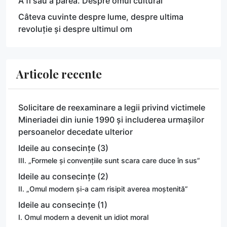
A fi sau a părea. Despre omul cultural
Câteva cuvinte despre lume, despre ultima
revoluție și despre ultimul om
Articole recente
Solicitare de reexaminare a legii privind victimele
Mineriadei din iunie 1990 și includerea urmașilor
persoanelor decedate ulterior
Ideile au consecințe (3)
III. „Formele și convențiile sunt scara care duce în sus”
Ideile au consecințe (2)
II. „Omul modern și-a cam risipit averea moștenită”
Ideile au consecințe (1)
I. Omul modern a devenit un idiot moral