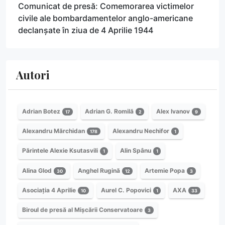
Comunicat de presă: Comemorarea victimelor
civile ale bombardamentelor anglo-americane
declanșate în ziua de 4 Aprilie 1944
Autori
Adrian Botez
Adrian G. Romilă
Alex Ivanov
17
2
9
Alexandru Mărchidan
Alexandru Nechifor
178
1
Părintele Alexie Ksutasvili
Alin Spânu
1
1
Alina Glod
Anghel Rugină
Artemie Popa
30
12
3
Asociația 4 Aprilie
Aurel C. Popovici
AXA
10
1
33
Biroul de presă al Mișcării Conservatoare
3