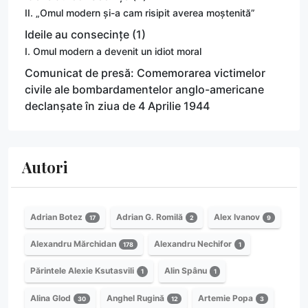
II. „Omul modern și-a cam risipit averea moștenită”
Ideile au consecințe (1)
I. Omul modern a devenit un idiot moral
Comunicat de presă: Comemorarea victimelor
civile ale bombardamentelor anglo-americane
declanșate în ziua de 4 Aprilie 1944
Autori
Adrian Botez
Adrian G. Romilă
Alex Ivanov
17
2
9
Alexandru Mărchidan
Alexandru Nechifor
178
1
Părintele Alexie Ksutasvili
Alin Spânu
1
1
Alina Glod
Anghel Rugină
Artemie Popa
30
12
3