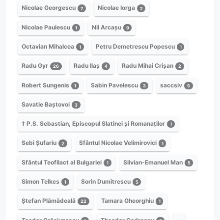
Nicolae Georgescu
Nicolae Iorga
7
2
Nicolae Paulescu
Nil Arcașu
1
9
Octavian Mihalcea
Petru Demetrescu Popescu
1
1
Radu Gyr
Radu Ilaș
Radu Mihai Crișan
26
4
2
Robert Sungenis
Sabin Pavelescu
saccsiv
1
3
5
Savatie Baștovoi
3
† P.S. Sebastian, Episcopul Slatinei și Romanaților
1
Sebi Șufariu
Sfântul Nicolae Velimirovici
2
1
Sfântul Teofilact al Bulgariei
Silvian-Emanuel Man
1
5
Simon Telkes
Sorin Dumitrescu
1
5
Ștefan Plămădeală
Tamara Gheorghiu
22
1