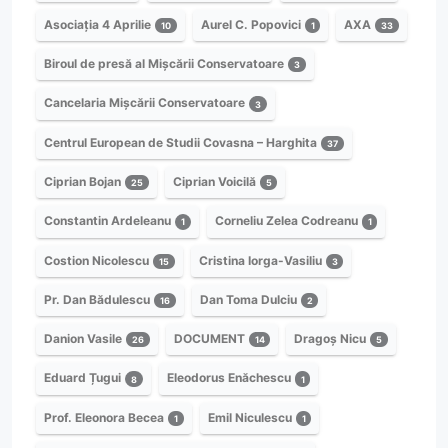
Asociația 4 Aprilie
Aurel C. Popovici
AXA
10
1
33
Biroul de presă al Mișcării Conservatoare
3
Cancelaria Mișcării Conservatoare
3
Centrul European de Studii Covasna – Harghita
37
Ciprian Bojan
Ciprian Voicilă
25
5
Constantin Ardeleanu
Corneliu Zelea Codreanu
1
1
Costion Nicolescu
Cristina Iorga-Vasiliu
15
3
Pr. Dan Bădulescu
Dan Toma Dulciu
16
2
Danion Vasile
DOCUMENT
Dragoș Nicu
26
14
5
Eduard Țugui
Eleodorus Enăchescu
8
1
Prof. Eleonora Becea
Emil Niculescu
1
1