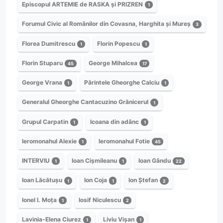
Episcopul ARTEMIE de RASKA și PRIZREN
1
Forumul Civic al Românilor din Covasna, Harghita și Mureș
3
Florea Dumitrescu
Florin Popescu
1
1
Florin Stuparu
George Mihalcea
45
17
George Vrana
Părintele Gheorghe Calciu
1
1
Generalul Gheorghe Cantacuzino Grănicerul
1
Grupul Carpatin
Icoana din adânc
1
1
Ieromonahul Alexie
Ieromonahul Fotie
1
45
INTERVIU
Ioan Cișmileanu
Ioan Gându
1
1
22
Ioan Lăcătușu
Ion Coja
Ion Ștefan
1
1
2
Ionel I. Moța
Iosif Niculescu
1
2
Lavinia-Elena Ciurez
Liviu Vișan
1
1