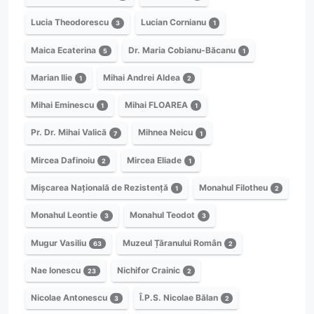
Lucia Theodorescu
Lucian Cornianu
3
1
Maica Ecaterina
Dr. Maria Cobianu-Băcanu
5
1
Marian Ilie
Mihai Andrei Aldea
1
2
Mihai Eminescu
Mihai FLOAREA
1
1
Pr. Dr. Mihai Valică
Mihnea Neicu
7
1
Mircea Dafinoiu
Mircea Eliade
2
1
Mișcarea Națională de Rezistență
Monahul Filotheu
1
2
Monahul Leontie
Monahul Teodot
3
3
Mugur Vasiliu
Muzeul Țăranului Român
63
2
Nae Ionescu
Nichifor Crainic
23
2
Nicolae Antonescu
Î.P.S. Nicolae Bălan
3
2