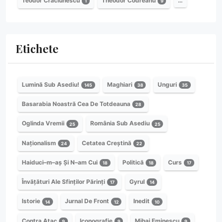
Teodor Crăciunescu
Theodor Codreanu
…
1
9
Etichete
Lumină Sub Asediu!
Maghiari
Unguri
145
38
35
Basarabia Noastră Cea De Totdeauna
28
Oglinda Vremii
România Sub Asediu
25
25
Naționalism
Cetatea Creștină
24
22
Haiduci–m–aș Și N–am Cui
Politică
Curs
18
18
17
Învățături Ale Sfinților Părinți
Gyrul
17
14
Istorie
Jurnal De Front
Inedit
14
12
10
Contra Atac
Iconografie
Mihai Eminescu
9
9
9