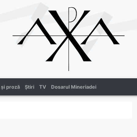
 și proză
Știri
TV
Dosarul Mineriadei