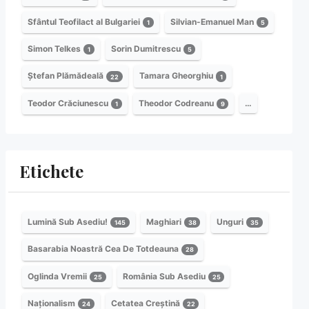
Sfântul Teofilact al Bulgariei
Silvian-Emanuel Man
1
5
Simon Telkes
Sorin Dumitrescu
1
5
Ștefan Plămădeală
Tamara Gheorghiu
22
1
Teodor Crăciunescu
Theodor Codreanu
…
1
9
Etichete
Lumină Sub Asediu!
Maghiari
Unguri
145
38
35
Basarabia Noastră Cea De Totdeauna
28
Oglinda Vremii
România Sub Asediu
25
25
Naționalism
Cetatea Creștină
24
22