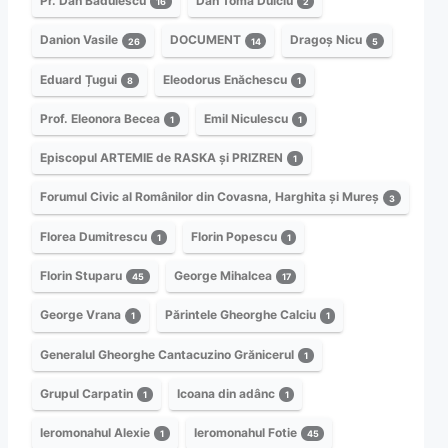
Pr. Dan Bădulescu
Dan Toma Dulciu
16
2
Danion Vasile
DOCUMENT
Dragoș Nicu
26
14
5
Eduard Țugui
Eleodorus Enăchescu
8
1
Prof. Eleonora Becea
Emil Niculescu
1
1
Episcopul ARTEMIE de RASKA și PRIZREN
1
Forumul Civic al Românilor din Covasna, Harghita și Mureș
3
Florea Dumitrescu
Florin Popescu
1
1
Florin Stuparu
George Mihalcea
45
17
George Vrana
Părintele Gheorghe Calciu
1
1
Generalul Gheorghe Cantacuzino Grănicerul
1
Grupul Carpatin
Icoana din adânc
1
1
Ieromonahul Alexie
Ieromonahul Fotie
1
45