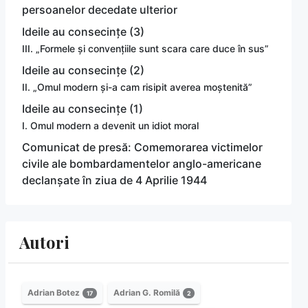
persoanelor decedate ulterior
Ideile au consecințe (3)
III. „Formele și convențiile sunt scara care duce în sus”
Ideile au consecințe (2)
II. „Omul modern și-a cam risipit averea moștenită”
Ideile au consecințe (1)
I. Omul modern a devenit un idiot moral
Comunicat de presă: Comemorarea victimelor
civile ale bombardamentelor anglo-americane
declanșate în ziua de 4 Aprilie 1944
Autori
Adrian Botez
Adrian G. Romilă
17
2