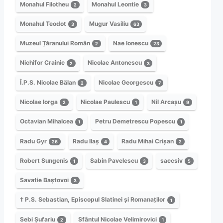
Monahul Filotheu
Monahul Leontie
2
3
Monahul Teodot
Mugur Vasiliu
3
63
Muzeul Țăranului Român
Nae Ionescu
2
23
Nichifor Crainic
Nicolae Antonescu
2
3
Î.P.S. Nicolae Bălan
Nicolae Georgescu
2
7
Nicolae Iorga
Nicolae Paulescu
Nil Arcașu
2
1
9
Octavian Mihalcea
Petru Demetrescu Popescu
1
1
Radu Gyr
Radu Ilaș
Radu Mihai Crișan
26
4
2
Robert Sungenis
Sabin Pavelescu
saccsiv
1
3
5
Savatie Baștovoi
3
† P.S. Sebastian, Episcopul Slatinei și Romanaților
1
Sebi Șufariu
Sfântul Nicolae Velimirovici
2
1