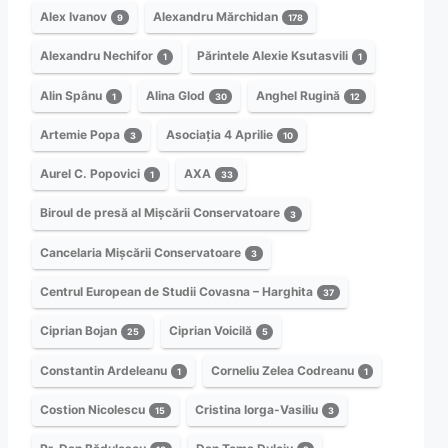
Alex Ivanov
Alexandru Mărchidan
9
178
Alexandru Nechifor
Părintele Alexie Ksutasvili
1
1
Alin Spânu
Alina Glod
Anghel Rugină
1
30
12
Artemie Popa
Asociația 4 Aprilie
3
10
Aurel C. Popovici
AXA
1
33
Biroul de presă al Mișcării Conservatoare
3
Cancelaria Mișcării Conservatoare
3
Centrul European de Studii Covasna – Harghita
37
Ciprian Bojan
Ciprian Voicilă
25
5
Constantin Ardeleanu
Corneliu Zelea Codreanu
1
1
Costion Nicolescu
Cristina Iorga-Vasiliu
15
3