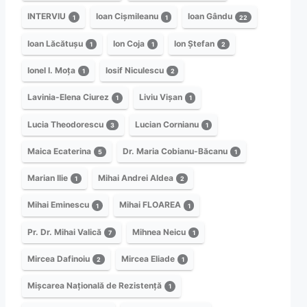
INTERVIU
Ioan Cișmileanu
Ioan Gându
1
1
22
Ioan Lăcătușu
Ion Coja
Ion Ștefan
1
1
2
Ionel I. Moța
Iosif Niculescu
1
2
Lavinia-Elena Ciurez
Liviu Vișan
1
1
Lucia Theodorescu
Lucian Cornianu
3
1
Maica Ecaterina
Dr. Maria Cobianu-Băcanu
5
1
Marian Ilie
Mihai Andrei Aldea
1
2
Mihai Eminescu
Mihai FLOAREA
1
1
Pr. Dr. Mihai Valică
Mihnea Neicu
7
1
Mircea Dafinoiu
Mircea Eliade
2
1
Mișcarea Națională de Rezistență
1