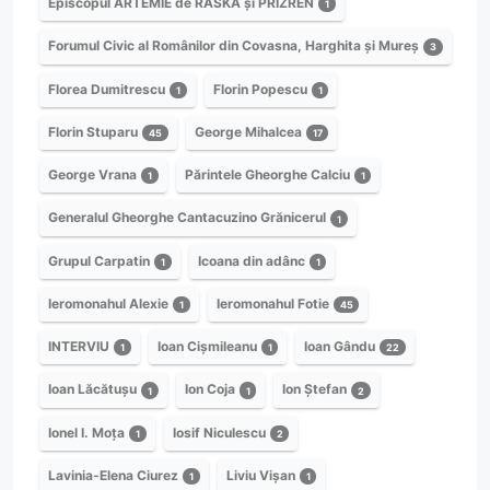
Episcopul ARTEMIE de RASKA și PRIZREN
1
Forumul Civic al Românilor din Covasna, Harghita și Mureș
3
Florea Dumitrescu
Florin Popescu
1
1
Florin Stuparu
George Mihalcea
45
17
George Vrana
Părintele Gheorghe Calciu
1
1
Generalul Gheorghe Cantacuzino Grănicerul
1
Grupul Carpatin
Icoana din adânc
1
1
Ieromonahul Alexie
Ieromonahul Fotie
1
45
INTERVIU
Ioan Cișmileanu
Ioan Gându
1
1
22
Ioan Lăcătușu
Ion Coja
Ion Ștefan
1
1
2
Ionel I. Moța
Iosif Niculescu
1
2
Lavinia-Elena Ciurez
Liviu Vișan
1
1