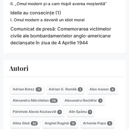
II. „Omul modern și-a cam risipit averea moștenită”
Ideile au consecințe (1)
I. Omul modern a devenit un idiot moral
Comunicat de presă: Comemorarea victimelor
civile ale bombardamentelor anglo-americane
declanșate în ziua de 4 Aprilie 1944
Autori
Adrian Botez
Adrian G. Romilă
Alex Ivanov
17
2
9
Alexandru Mărchidan
Alexandru Nechifor
178
1
Părintele Alexie Ksutasvili
Alin Spânu
1
1
Alina Glod
Anghel Rugină
Artemie Popa
30
12
3