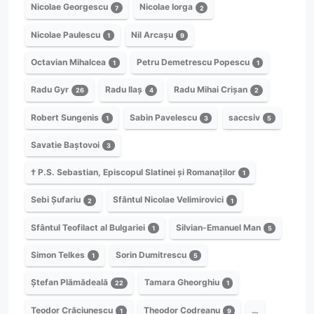
Nicolae Georgescu
Nicolae Iorga
7
2
Nicolae Paulescu
Nil Arcașu
1
9
Octavian Mihalcea
Petru Demetrescu Popescu
1
1
Radu Gyr
Radu Ilaș
Radu Mihai Crișan
26
4
2
Robert Sungenis
Sabin Pavelescu
saccsiv
1
3
5
Savatie Baștovoi
3
† P.S. Sebastian, Episcopul Slatinei și Romanaților
1
Sebi Șufariu
Sfântul Nicolae Velimirovici
2
1
Sfântul Teofilact al Bulgariei
Silvian-Emanuel Man
1
5
Simon Telkes
Sorin Dumitrescu
1
5
Ștefan Plămădeală
Tamara Gheorghiu
22
1
Teodor Crăciunescu
Theodor Codreanu
…
1
9