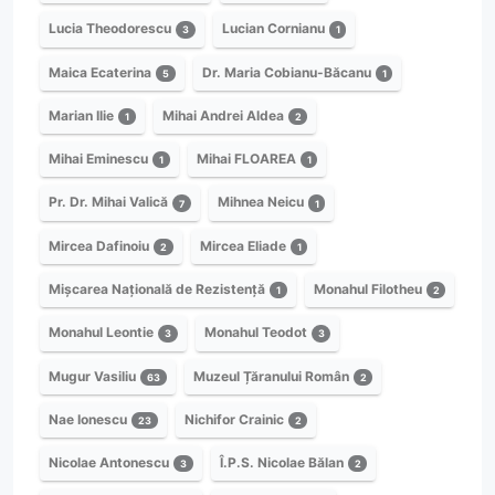
Lucia Theodorescu
Lucian Cornianu
3
1
Maica Ecaterina
Dr. Maria Cobianu-Băcanu
5
1
Marian Ilie
Mihai Andrei Aldea
1
2
Mihai Eminescu
Mihai FLOAREA
1
1
Pr. Dr. Mihai Valică
Mihnea Neicu
7
1
Mircea Dafinoiu
Mircea Eliade
2
1
Mișcarea Națională de Rezistență
Monahul Filotheu
1
2
Monahul Leontie
Monahul Teodot
3
3
Mugur Vasiliu
Muzeul Țăranului Român
63
2
Nae Ionescu
Nichifor Crainic
23
2
Nicolae Antonescu
Î.P.S. Nicolae Bălan
3
2