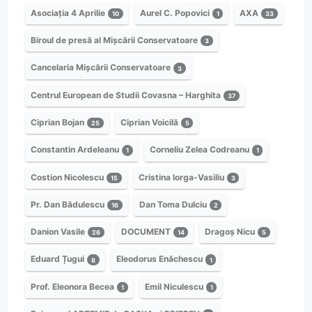
Asociația 4 Aprilie
Aurel C. Popovici
AXA
10
1
33
Biroul de presă al Mișcării Conservatoare
3
Cancelaria Mișcării Conservatoare
3
Centrul European de Studii Covasna – Harghita
37
Ciprian Bojan
Ciprian Voicilă
25
5
Constantin Ardeleanu
Corneliu Zelea Codreanu
1
1
Costion Nicolescu
Cristina Iorga-Vasiliu
15
3
Pr. Dan Bădulescu
Dan Toma Dulciu
16
2
Danion Vasile
DOCUMENT
Dragoș Nicu
26
14
5
Eduard Țugui
Eleodorus Enăchescu
8
1
Prof. Eleonora Becea
Emil Niculescu
1
1