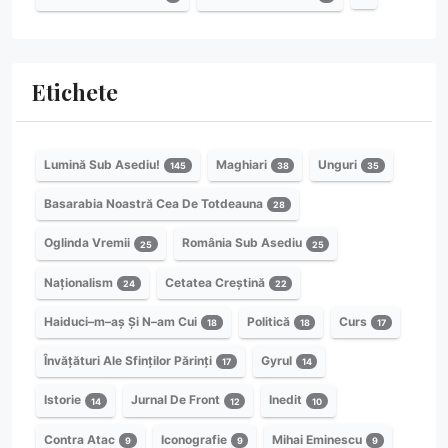
Etichete
Lumină Sub Asediu!
Maghiari
Unguri
145
38
35
Basarabia Noastră Cea De Totdeauna
28
Oglinda Vremii
România Sub Asediu
25
25
Naționalism
Cetatea Creștină
24
22
Haiduci–m–aș Și N–am Cui
Politică
Curs
18
18
17
Învățături Ale Sfinților Părinți
Gyrul
17
14
Istorie
Jurnal De Front
Inedit
14
12
10
Contra Atac
Iconografie
Mihai Eminescu
9
9
9